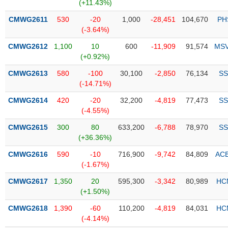
PHIẾU
Hủy
(+11.43%)
niêm
CMWG2611
530
-20
1,000
-28,451
104,670
PH
yết
(-3.64%)
Theo
CMWG2612
1,100
10
600
-11,909
91,574
MS
CÔNG
dõi
(+0.92%)
CỤ
đặc
ĐẦU
biệt
CMWG2613
580
-100
30,100
-2,850
76,134
SS
TƯ
(-14.71%)
Không
được
CMWG2614
420
-20
32,200
-4,819
77,473
SS
ký
(-4.55%)
XUẤT
quỹ
DỮ
CMWG2615
300
80
633,200
-6,788
78,970
SS
LIỆU
Danh
(+36.36%)
mục
CMWG2616
590
-10
716,900
-9,742
84,809
AC
ETF
(-1.67%)
TIN
Cổ
MỚI
CMWG2617
1,350
20
595,300
-3,342
80,989
HC
phiếu
(+1.50%)
chi
Ngành
CMWG2618
1,390
-60
110,200
-4,819
84,031
HC
tiết
(-)
(-4.14%)