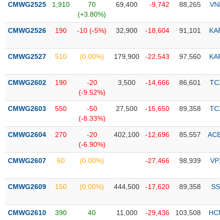
CMWG2525
1,910
70
69,400
-9,742
88,265
VN
(+3.80%)
Trạng
thái
CMWG2526
190
-10 (-5%)
32,900
-18,604
91,101
KA
NGÀNH
cổ
phiếu
CMWG2527
510
(0.00%)
179,900
-22,543
97,560
KA
Quy
DOANH
mô
CMWG2602
190
-20
3,500
-14,666
86,601
TC
NGHIỆP
thị
(-9.52%)
trường
CMWG2603
550
-50
27,500
-15,650
89,358
TC
Niêm
(-8.33%)
CỔ
yết
PHIẾU
CMWG2604
270
-20
402,100
-12,696
85,557
AC
Niêm
(-6.90%)
yết
mới
CMWG2607
60
(0.00%)
-27,466
98,939
VP
PHÁI
Niêm
SINH
yết
CMWG2609
150
(0.00%)
444,500
-17,620
89,358
SS
bổ
sung
TRÁI
CMWG2610
390
40
11,000
-29,436
103,508
HC