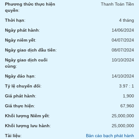
chính
Phương thức thực hiện
Thanh Toán Tiền
quyền
:
Thời hạn
:
4 tháng
Ngày phát hành
:
14/06/2024
Công
cụ
Ngày niêm yết
:
04/07/2024
đầu
tư
Ngày giao dịch đầu tiên
:
08/07/2024
Ngày giao dịch cuối
10/10/2024
cùng
:
Ngày đáo hạn
:
14/10/2024
Truyền
thông
Tỷ lệ chuyển đổi
:
3.97 : 1
tài
Giá phát hành
:
1,900
chính
Giá thực hiện
:
67,960
Khối lượng Niêm yết
:
25,000,000
Khối lượng lưu hành
:
25,000,000
Dữ
liệu
Tài liệu
:
Bản cáo bạch phát hành