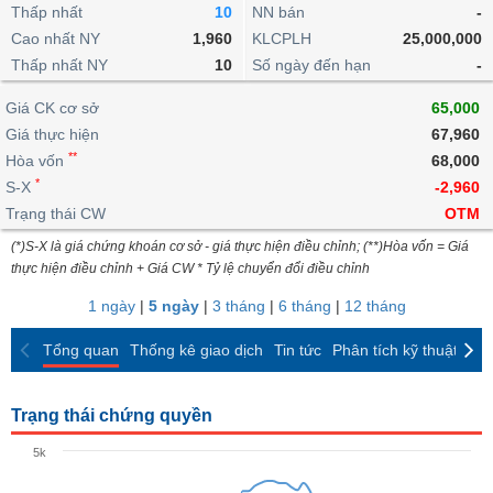
khoản
lai
Thấp nhất
10
NN bán
-
dịch
lỗ
Phân
Vĩ
Thống
Định
Cao nhất NY
1,960
KLCPLH
25,000,000
tích
mô
BẤT
Chứng
IR
Giao
kê
Chứng
giá
Thấp nhất NY
kỹ
10
Số ngày đến hạn
-
ĐỘNG
quyền
Awards
dịch
giao
quyền
thuật
SẢN
Nước
nội
dịch
Trái
Giá CK cơ sở
65,000
ngoài
Tổng
bộ
Bảng
phiếu
Giá thực hiện
67,960
Tin
quan
giá
Đào
doanh
Tự
**
Niên
tức
Hòa vốn
68,000
TÀI
trực
tạo
nghiệp
doanh
Thống
giám
*
S-X
-2,960
CHÍNH
tuyến
kê
Top
Trạng thái CW
OTM
Tài
giao
Bộ
cổ
liệu
(*)S-X là giá chứng khoán cơ sở - giá thực hiện điều chỉnh; (**)Hòa vốn = Giá
dịch
Dịch
lọc
phiếu
cổ
HÀNG
thực hiện điều chỉnh + Giá CW * Tỷ lệ chuyển đổi điều chỉnh
vụ
cổ
Định
đông
HÓA
Bản
phiếu
1 ngày
|
5 ngày
|
3 tháng
|
6 tháng
|
12 tháng
giá
đồ
So
ngành
Tổng quan
Thống kê giao dịch
Tin tức
Phân tích kỹ thuật
CK
sánh
KINH
cổ
Thống
TẾ
phiếu
kê
Trạng thái chứng quyền
giao
Báo
dịch
5k
cáo
THẾ
phân
GIỚI