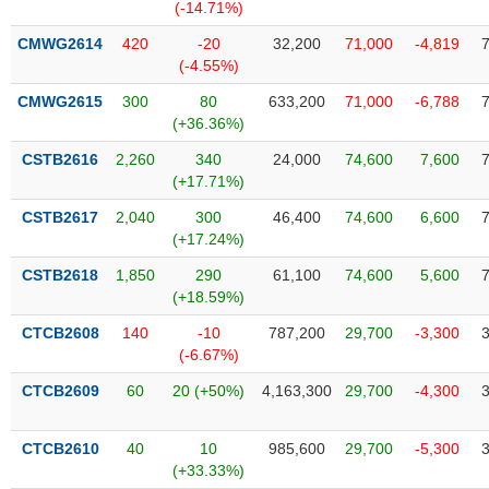
Tất cả
Cổ phiếu
Chỉ số
Chứng chỉ quỹ
Chứng q
(-14.71%)
CMWG2614
420
-20
32,200
71,000
-4,819
Lãnh
(-4.55%)
đạo
(-)
CMWG2615
300
80
633,200
71,000
-6,788
(+36.36%)
Tất cả
Người nội bộ
Người liên quan
Cổ đông lớn
CSTB2616
2,260
340
24,000
74,600
7,600
(+17.71%)
Tin
CSTB2617
2,040
300
46,400
74,600
6,600
tức
(-)
(+17.24%)
CSTB2618
1,850
290
61,100
74,600
5,600
(+18.59%)
Bài
viết
CTCB2608
140
-10
787,200
29,700
-3,300
của
(-6.67%)
tác
giả
CTCB2609
60
20 (+50%)
4,163,300
29,700
-4,300
(-)
CTCB2610
40
10
985,600
29,700
-5,300
Báo
(+33.33%)
cáo