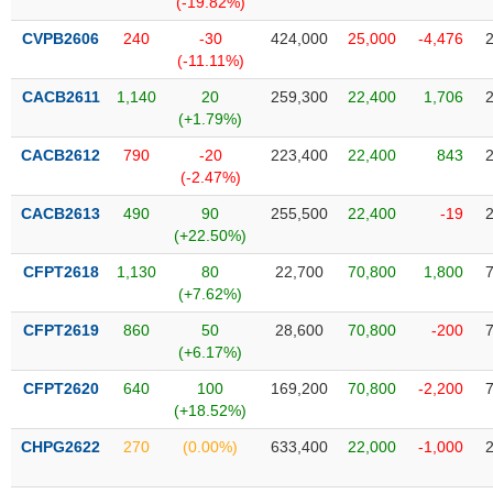
(-19.82%)
SÓC
SỨC
CVPB2606
240
-30
424,000
25,000
-4,476
KHỎE
(-11.11%)
CACB2611
1,140
20
259,300
22,400
1,706
(+1.79%)
CACB2612
790
-20
223,400
22,400
843
TÀI
(-2.47%)
CHÍNH
CACB2613
490
90
255,500
22,400
-19
(+22.50%)
CFPT2618
1,130
80
22,700
70,800
1,800
(+7.62%)
CÔNG
NGHỆ
CFPT2619
860
50
28,600
70,800
-200
THÔNG
(+6.17%)
TIN
CFPT2620
640
100
169,200
70,800
-2,200
(+18.52%)
CHPG2622
270
(0.00%)
633,400
22,000
-1,000
DỊCH