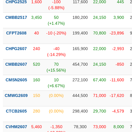
CHPG2525
1,600
-100
117,600
22,000
445
liệu
(-5.88%)
Tâm
CMBB2517
3,450
50
180,200
24,150
3,900
lý
(+1.47%)
TIÊU
thị
DÙNG
CFPT2608
40
-10 (-20%)
199,400
70,800
-23,896
trường
KHÔNG
THIẾT
CHPG2607
240
-40
165,900
22,000
-2,993
YẾU
(-14.29%)
CMBB2607
520
70
454,700
24,150
-850
(+15.56%)
TIÊU
CMSN2605
160
10
272,100
67,400
-11,600
DÙNG
(+6.67%)
THIẾT
CMWG2609
150
(0.00%)
444,500
71,000
-17,620
YẾU
CTCB2605
280
(0.00%)
298,400
29,700
-4,579
CVHM2607
5,460
-1,350
78,300
73,000
8,000
CHĂM