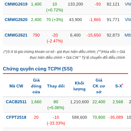
Tổng
VS-
CMWG2619
1,400
10
133,200
-93
82,121
VN
quan
SECTOR
(+0.72%)
Giao
CMWG2620
2,400
70 (+3%)
43,900
-1,865
91,771
VN
dịch
Tài
CMWG2621
790
-20
6,400
-15,650
92,873
MB
chính
(-2.47%)
NĂNG
Phân
LƯỢNG
(*)S-X là giá chứng khoán cơ sở - giá thực hiện điều chỉnh; (**)Hòa vốn = Giá
tích
thực hiện điều chỉnh + Giá CW * Tỷ lệ chuyển đổi điều chỉnh
kỹ
thuật
Chứng quyền cùng TCPH (
SSI
)
Hồ
NGUYÊN
Giá
Giá
sơ
Khối
VẬT
*
Mã CW
đóng
Thay đổi
CK cơ
S-X
doanh
lượng
LIỆU
cửa
sở
nghiệp
CACB2511
1,660
80
1,210,600
22,400
2,568
Tin
(+5.06%)
tức
sự
CFPT2518
20
-10
588,600
70,800
-35,089
10
CÔNG
kiện
(-33.33%)
NGHIỆP
Tài