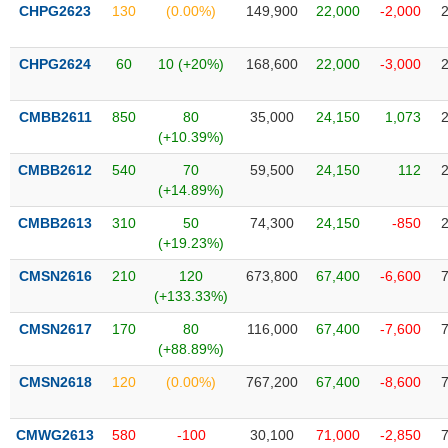
VỤ
CHPG2623
130
(0.00%)
149,900
22,000
-2,000
TRUYỀN
THÔNG
CHPG2624
60
10 (+20%)
168,600
22,000
-3,000
CMBB2611
850
80
35,000
24,150
1,073
(+10.39%)
TIỆN
CMBB2612
540
70
59,500
24,150
112
ÍCH
(+14.89%)
CMBB2613
310
50
74,300
24,150
-850
(+19.23%)
BẤT
CMSN2616
210
120
673,800
67,400
-6,600
ĐỘNG
(+133.33%)
SẢN
CMSN2617
170
80
116,000
67,400
-7,600
(+88.89%)
Mã
chứng
CMSN2618
120
(0.00%)
767,200
67,400
-8,600
khoán
(-)
CMWG2613
580
-100
30,100
71,000
-2,850