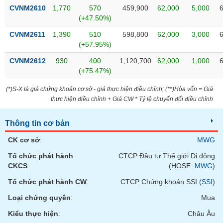
phân
CVNM2610
1,770
570
459,900
62,000
5,000
tích
(+47.50%)
(-)
CVNM2611
1,390
510
598,800
62,000
3,000
(+57.95%)
Thuật
ngữ
CVNM2612
930
400
1,120,700
62,000
1,000
(-)
(+75.47%)
(*)S-X là giá chứng khoán cơ sở - giá thực hiện điều chỉnh; (**)Hòa vốn = Giá
Dịch
thực hiện điều chỉnh + Giá CW * Tỷ lệ chuyển đổi điều chỉnh
vụ
(-)
Thông tin cơ bản
CK cơ sở
:
MWG
Đào
Tổ chức phát hành
CTCP Đầu tư Thế giới Di động
tạo
CKCS
:
(HOSE:
MWG
)
Tổ chức phát hành CW
:
CTCP Chứng khoán SSI (
SSI
)
Loại chứng quyền
:
Mua
Sách
Kiểu thực hiện
:
Châu Âu
tài