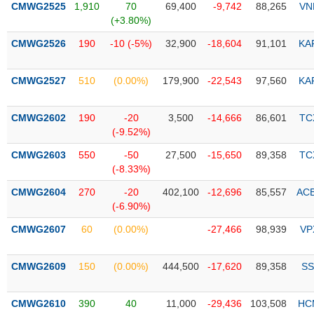
CMWG2525
1,910
70
69,400
-9,742
88,265
VN
(+3.80%)
Trạng
thái
CMWG2526
190
-10 (-5%)
32,900
-18,604
91,101
KA
NGÀNH
cổ
phiếu
CMWG2527
510
(0.00%)
179,900
-22,543
97,560
KA
Quy
DOANH
mô
CMWG2602
190
-20
3,500
-14,666
86,601
TC
NGHIỆP
thị
(-9.52%)
trường
CMWG2603
550
-50
27,500
-15,650
89,358
TC
Niêm
(-8.33%)
CỔ
yết
PHIẾU
CMWG2604
270
-20
402,100
-12,696
85,557
AC
Niêm
(-6.90%)
yết
mới
CMWG2607
60
(0.00%)
-27,466
98,939
VP
PHÁI
Niêm
SINH
yết
CMWG2609
150
(0.00%)
444,500
-17,620
89,358
SS
bổ
sung
TRÁI
CMWG2610
390
40
11,000
-29,436
103,508
HC