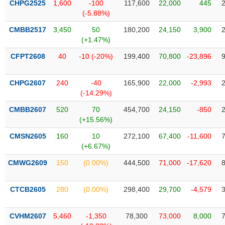
CHPG2525
1,600
-100
117,600
22,000
445
liệu
(-5.88%)
Tâm
CMBB2517
3,450
50
180,200
24,150
3,900
lý
(+1.47%)
TIÊU
thị
DÙNG
CFPT2608
40
-10 (-20%)
199,400
70,800
-23,896
trường
KHÔNG
THIẾT
CHPG2607
240
-40
165,900
22,000
-2,993
YẾU
(-14.29%)
CMBB2607
520
70
454,700
24,150
-850
(+15.56%)
TIÊU
CMSN2605
160
10
272,100
67,400
-11,600
DÙNG
(+6.67%)
THIẾT
CMWG2609
150
(0.00%)
444,500
71,000
-17,620
YẾU
CTCB2605
280
(0.00%)
298,400
29,700
-4,579
CVHM2607
5,460
-1,350
78,300
73,000
8,000
CHĂM