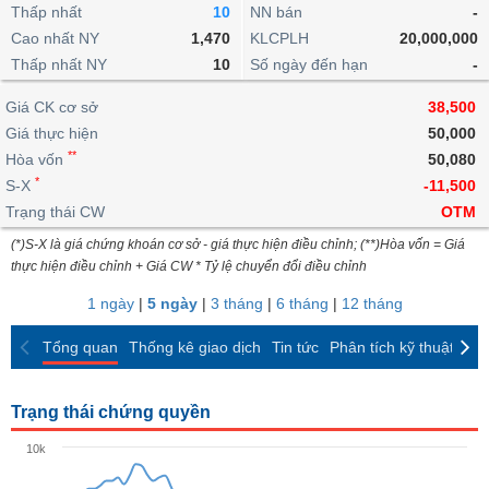
khoản
lai
Thấp nhất
10
NN bán
-
dịch
lỗ
Phân
Vĩ
Thống
Định
Cao nhất NY
1,470
KLCPLH
20,000,000
tích
mô
BẤT
Chứng
IR
Giao
kê
Chứng
giá
Thấp nhất NY
kỹ
10
Số ngày đến hạn
-
ĐỘNG
quyền
Awards
dịch
giao
quyền
thuật
SẢN
Nước
nội
dịch
Trái
Giá CK cơ sở
38,500
ngoài
Tổng
bộ
Bảng
phiếu
Giá thực hiện
50,000
Tin
quan
giá
Đào
doanh
Tự
**
Niên
tức
Hòa vốn
50,080
TÀI
trực
tạo
nghiệp
doanh
Thống
giám
*
S-X
-11,500
CHÍNH
tuyến
kê
Top
Trạng thái CW
OTM
Tài
giao
Bộ
cổ
liệu
(*)S-X là giá chứng khoán cơ sở - giá thực hiện điều chỉnh; (**)Hòa vốn = Giá
dịch
Dịch
lọc
phiếu
cổ
HÀNG
thực hiện điều chỉnh + Giá CW * Tỷ lệ chuyển đổi điều chỉnh
vụ
cổ
Định
đông
HÓA
Bản
phiếu
1 ngày
|
5 ngày
|
3 tháng
|
6 tháng
|
12 tháng
giá
đồ
So
ngành
Tổng quan
Thống kê giao dịch
Tin tức
Phân tích kỹ thuật
CK
sánh
KINH
cổ
Thống
TẾ
phiếu
kê
Trạng thái chứng quyền
giao
Báo
dịch
10k
cáo
THẾ
phân
GIỚI