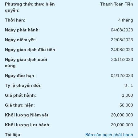
chính
Phương thức thực hiện
Thanh Toán Tiền
quyền
:
Thời hạn
:
4 tháng
Ngày phát hành
:
04/08/2023
Công
cụ
Ngày niêm yết
:
22/08/2023
đầu
tư
Ngày giao dịch đầu tiên
:
24/08/2023
Ngày giao dịch cuối
30/11/2023
cùng
:
Ngày đáo hạn
:
04/12/2023
Truyền
thông
Tỷ lệ chuyển đổi
:
8 : 1
tài
Giá phát hành
:
1,000
chính
Giá thực hiện
:
50,000
Khối lượng Niêm yết
:
20,000,000
Khối lượng lưu hành
:
20,000,000
Dữ
liệu
Tài liệu
:
Bản cáo bạch phát hành