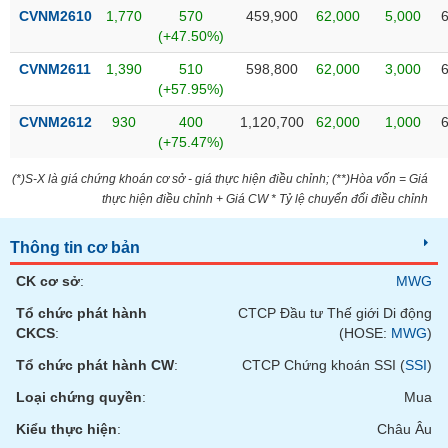
phân
CVNM2610
1,770
570
459,900
62,000
5,000
tích
(+47.50%)
(-)
CVNM2611
1,390
510
598,800
62,000
3,000
(+57.95%)
Thuật
ngữ
CVNM2612
930
400
1,120,700
62,000
1,000
(-)
(+75.47%)
(*)S-X là giá chứng khoán cơ sở - giá thực hiện điều chỉnh; (**)Hòa vốn = Giá
Dịch
thực hiện điều chỉnh + Giá CW * Tỷ lệ chuyển đổi điều chỉnh
vụ
(-)
Thông tin cơ bản
CK cơ sở
:
MWG
Đào
Tổ chức phát hành
CTCP Đầu tư Thế giới Di động
tạo
CKCS
:
(HOSE:
MWG
)
Tổ chức phát hành CW
:
CTCP Chứng khoán SSI (
SSI
)
Loại chứng quyền
:
Mua
Sách
Kiểu thực hiện
:
Châu Âu
tài