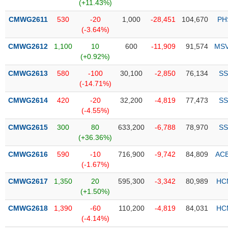
PHIẾU
Hủy
(+11.43%)
niêm
CMWG2611
530
-20
1,000
-28,451
104,670
PH
yết
(-3.64%)
Theo
CMWG2612
1,100
10
600
-11,909
91,574
MS
CÔNG
dõi
(+0.92%)
CỤ
đặc
ĐẦU
biệt
CMWG2613
580
-100
30,100
-2,850
76,134
SS
TƯ
(-14.71%)
Không
được
CMWG2614
420
-20
32,200
-4,819
77,473
SS
ký
(-4.55%)
XUẤT
quỹ
DỮ
CMWG2615
300
80
633,200
-6,788
78,970
SS
LIỆU
Danh
(+36.36%)
mục
CMWG2616
590
-10
716,900
-9,742
84,809
AC
ETF
(-1.67%)
TIN
Cổ
MỚI
CMWG2617
1,350
20
595,300
-3,342
80,989
HC
phiếu
(+1.50%)
chi
Ngành
CMWG2618
1,390
-60
110,200
-4,819
84,031
HC
tiết
(-)
(-4.14%)