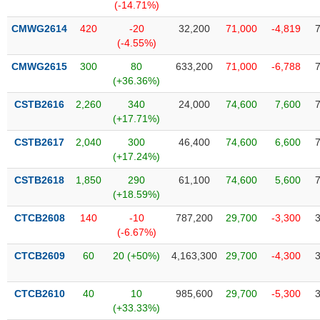
Tất cả
Cổ phiếu
Chỉ số
Chứng chỉ quỹ
Chứng q
(-14.71%)
CMWG2614
420
-20
32,200
71,000
-4,819
Lãnh
(-4.55%)
đạo
(-)
CMWG2615
300
80
633,200
71,000
-6,788
(+36.36%)
Tất cả
Người nội bộ
Người liên quan
Cổ đông lớn
CSTB2616
2,260
340
24,000
74,600
7,600
(+17.71%)
Tin
CSTB2617
2,040
300
46,400
74,600
6,600
tức
(-)
(+17.24%)
CSTB2618
1,850
290
61,100
74,600
5,600
(+18.59%)
Bài
viết
CTCB2608
140
-10
787,200
29,700
-3,300
của
(-6.67%)
tác
giả
CTCB2609
60
20 (+50%)
4,163,300
29,700
-4,300
(-)
CTCB2610
40
10
985,600
29,700
-5,300
Báo
(+33.33%)
cáo