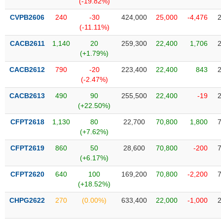
(-19.82%)
SÓC
SỨC
CVPB2606
240
-30
424,000
25,000
-4,476
KHỎE
(-11.11%)
CACB2611
1,140
20
259,300
22,400
1,706
(+1.79%)
CACB2612
790
-20
223,400
22,400
843
TÀI
(-2.47%)
CHÍNH
CACB2613
490
90
255,500
22,400
-19
(+22.50%)
CFPT2618
1,130
80
22,700
70,800
1,800
(+7.62%)
CÔNG
NGHỆ
CFPT2619
860
50
28,600
70,800
-200
THÔNG
(+6.17%)
TIN
CFPT2620
640
100
169,200
70,800
-2,200
(+18.52%)
CHPG2622
270
(0.00%)
633,400
22,000
-1,000
DỊCH