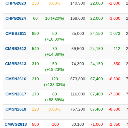
VỤ
CHPG2623
130
(0.00%)
149,900
22,000
-2,000
TRUYỀN
THÔNG
CHPG2624
60
10 (+20%)
168,600
22,000
-3,000
CMBB2611
850
80
35,000
24,150
1,073
(+10.39%)
TIỆN
CMBB2612
540
70
59,500
24,150
112
ÍCH
(+14.89%)
CMBB2613
310
50
74,300
24,150
-850
(+19.23%)
BẤT
CMSN2616
210
120
673,800
67,400
-6,600
ĐỘNG
(+133.33%)
SẢN
CMSN2617
170
80
116,000
67,400
-7,600
(+88.89%)
Mã
chứng
CMSN2618
120
(0.00%)
767,200
67,400
-8,600
khoán
(-)
CMWG2613
580
-100
30,100
71,000
-2,850