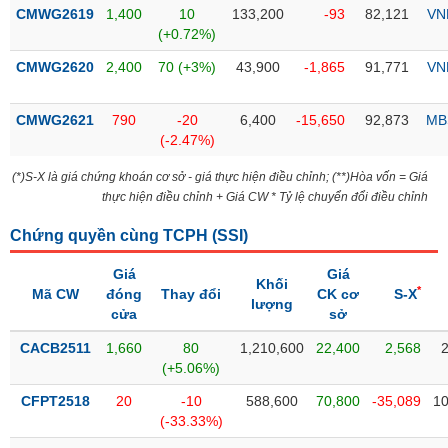
Tổng
VS-
CMWG2619
1,400
10
133,200
-93
82,121
VN
quan
SECTOR
(+0.72%)
Giao
CMWG2620
2,400
70 (+3%)
43,900
-1,865
91,771
VN
dịch
Tài
CMWG2621
790
-20
6,400
-15,650
92,873
MB
chính
(-2.47%)
NĂNG
Phân
LƯỢNG
(*)S-X là giá chứng khoán cơ sở - giá thực hiện điều chỉnh; (**)Hòa vốn = Giá
tích
thực hiện điều chỉnh + Giá CW * Tỷ lệ chuyển đổi điều chỉnh
kỹ
thuật
Chứng quyền cùng TCPH (
SSI
)
Hồ
NGUYÊN
Giá
Giá
sơ
Khối
VẬT
*
Mã CW
đóng
Thay đổi
CK cơ
S-X
doanh
lượng
LIỆU
cửa
sở
nghiệp
CACB2511
1,660
80
1,210,600
22,400
2,568
Tin
(+5.06%)
tức
sự
CFPT2518
20
-10
588,600
70,800
-35,089
10
CÔNG
kiện
(-33.33%)
NGHIỆP
Tài