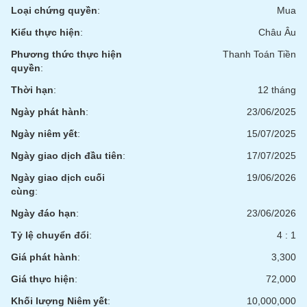
chính
Loại chứng quyền
:
Mua
Kiểu thực hiện
:
Châu Âu
Phương thức thực hiện
Thanh Toán Tiền
Công
quyền
:
cụ
Thời hạn
:
12 tháng
đầu
tư
Ngày phát hành
:
23/06/2025
Ngày niêm yết
:
15/07/2025
Ngày giao dịch đầu tiên
:
17/07/2025
Truyền
Ngày giao dịch cuối
19/06/2026
thông
cùng
:
tài
Ngày đáo hạn
:
23/06/2026
chính
Tỷ lệ chuyển đổi
:
4 : 1
Giá phát hành
:
3,300
Giá thực hiện
:
72,000
Dữ
liệu
Khối lượng Niêm yết
:
10,000,000