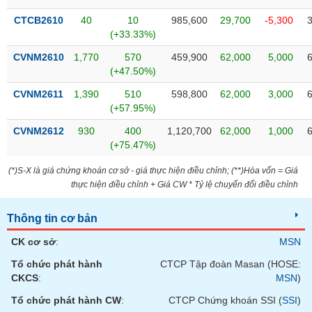
phân
tích
CTCB2610
40
10
985,600
29,700
-5,300
(-)
(+33.33%)
CVNM2610
1,770
570
459,900
62,000
5,000
(+47.50%)
Thuật
ngữ
(-)
CVNM2611
1,390
510
598,800
62,000
3,000
(+57.95%)
CVNM2612
930
400
1,120,700
62,000
1,000
Dịch
(+75.47%)
vụ
(-)
(*)S-X là giá chứng khoán cơ sở - giá thực hiện điều chỉnh; (**)Hòa vốn = Giá
thực hiện điều chỉnh + Giá CW * Tỷ lệ chuyển đổi điều chỉnh
Đào
Thông tin cơ bản
tạo
CK cơ sở
:
MSN
Tổ chức phát hành
CTCP Tập đoàn Masan (HOSE:
CKCS
:
MSN
)
Sách
tài
Tổ chức phát hành CW
:
CTCP Chứng khoán SSI (
SSI
)