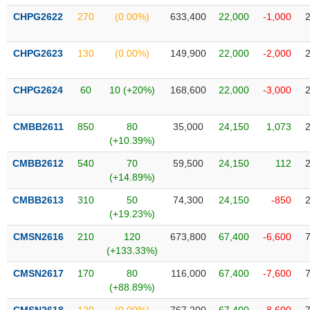
VỤ
CHPG2622
270
(0.00%)
633,400
22,000
-1,000
TRUYỀN
THÔNG
CHPG2623
130
(0.00%)
149,900
22,000
-2,000
CHPG2624
60
10 (+20%)
168,600
22,000
-3,000
TIỆN
ÍCH
CMBB2611
850
80
35,000
24,150
1,073
(+10.39%)
CMBB2612
540
70
59,500
24,150
112
(+14.89%)
BẤT
CMBB2613
310
50
74,300
24,150
-850
ĐỘNG
(+19.23%)
SẢN
CMSN2616
210
120
673,800
67,400
-6,600
(+133.33%)
Mã
chứng
CMSN2617
170
80
116,000
67,400
-7,600
khoán
(-)
(+88.89%)