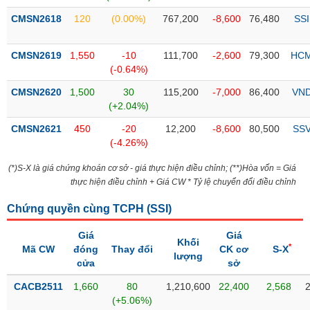
Tổng
VS-
quan
CMSN2618
120
(0.00%)
767,200
-8,600
76,480
SSI
SECTOR
Giao
dịch
CMSN2619
1,550
-10
111,700
-2,600
79,300
HC
(-0.64%)
Tài
chính
CMSN2620
1,500
30
115,200
-7,000
86,400
VN
NĂNG
(+2.04%)
Phân
LƯỢNG
tích
CMSN2621
450
-20
12,200
-8,600
80,500
SS
kỹ
(-4.26%)
thuật
(*)S-X là giá chứng khoán cơ sở - giá thực hiện điều chỉnh; (**)Hòa vốn = Giá
Hồ
thực hiện điều chỉnh + Giá CW * Tỷ lệ chuyển đổi điều chỉnh
NGUYÊN
sơ
VẬT
doanh
Chứng quyền cùng TCPH (
SSI
)
LIỆU
nghiệp
Giá
Giá
Tin
Khối
*
Mã CW
đóng
Thay đổi
CK cơ
S-X
lượng
tức
cửa
sở
sự
CÔNG
kiện
CACB2511
1,660
80
1,210,600
22,400
2,568
NGHIỆP
(+5.06%)
Tài