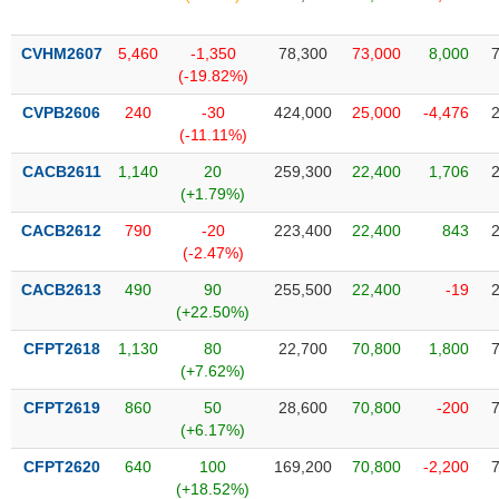
SÓC
SỨC
KHỎE
CVHM2607
5,460
-1,350
78,300
73,000
8,000
(-19.82%)
CVPB2606
240
-30
424,000
25,000
-4,476
(-11.11%)
TÀI
CACB2611
1,140
20
259,300
22,400
1,706
CHÍNH
(+1.79%)
CACB2612
790
-20
223,400
22,400
843
(-2.47%)
CACB2613
490
90
255,500
22,400
-19
CÔNG
(+22.50%)
NGHỆ
THÔNG
CFPT2618
1,130
80
22,700
70,800
1,800
(+7.62%)
TIN
CFPT2619
860
50
28,600
70,800
-200
(+6.17%)
CFPT2620
640
100
169,200
70,800
-2,200
DỊCH
(+18.52%)