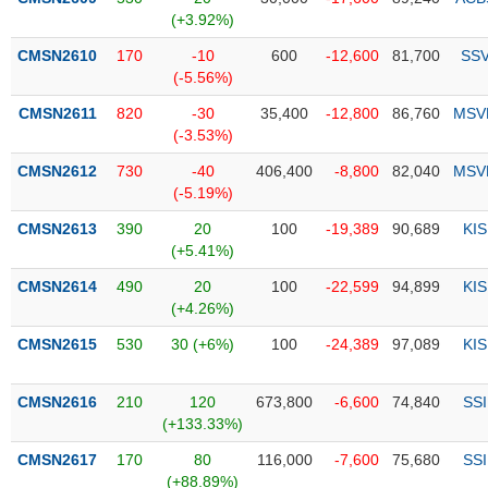
PHIẾU
Hủy
(+3.92%)
niêm
yết
CMSN2610
170
-10
600
-12,600
81,700
SS
(-5.56%)
Theo
CÔNG
dõi
CMSN2611
820
-30
35,400
-12,800
86,760
MSV
CỤ
đặc
(-3.53%)
ĐẦU
biệt
TƯ
CMSN2612
730
-40
406,400
-8,800
82,040
MSV
Không
(-5.19%)
được
CMSN2613
390
20
100
-19,389
90,689
KIS
ký
XUẤT
(+5.41%)
quỹ
DỮ
LIỆU
CMSN2614
490
20
100
-22,599
94,899
KIS
Danh
(+4.26%)
mục
ETF
CMSN2615
530
30 (+6%)
100
-24,389
97,089
KIS
TIN
Cổ
MỚI
CMSN2616
phiếu
210
120
673,800
-6,600
74,840
SSI
(+133.33%)
chi
Ngành
tiết
(-)
CMSN2617
170
80
116,000
-7,600
75,680
SSI
(+88.89%)