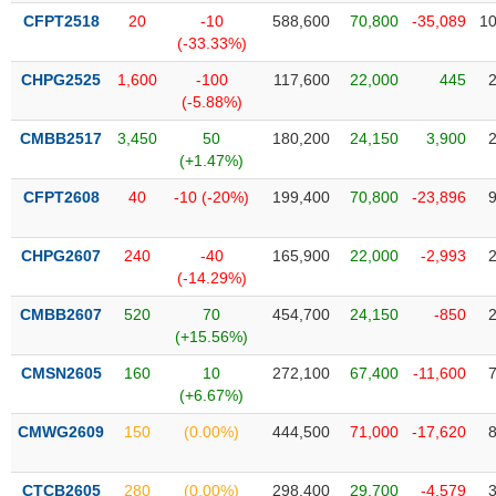
liệu
CFPT2518
20
-10
588,600
70,800
-35,089
10
(-33.33%)
Tâm
CHPG2525
1,600
-100
117,600
22,000
445
lý
TIÊU
(-5.88%)
thị
DÙNG
trường
KHÔNG
CMBB2517
3,450
50
180,200
24,150
3,900
(+1.47%)
THIẾT
YẾU
CFPT2608
40
-10 (-20%)
199,400
70,800
-23,896
CHPG2607
240
-40
165,900
22,000
-2,993
(-14.29%)
TIÊU
CMBB2607
520
70
454,700
24,150
-850
DÙNG
(+15.56%)
THIẾT
YẾU
CMSN2605
160
10
272,100
67,400
-11,600
(+6.67%)
CMWG2609
150
(0.00%)
444,500
71,000
-17,620
CHĂM
CTCB2605
280
(0.00%)
298,400
29,700
-4,579