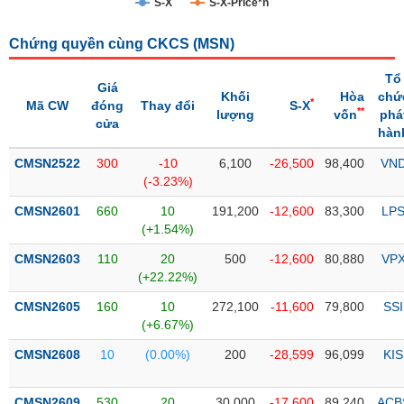
S-X
S-X-Price*n
Trạng
Chứng quyền cùng CKCS (
MSN
)
thái
NGÀNH
cổ
Tổ
phiếu
Giá
Khối
Hòa
chứ
*
Mã CW
đóng
Thay đổi
S-X
**
lượng
vốn
phá
Quy
cửa
hàn
DOANH
mô
NGHIỆP
thị
CMSN2522
300
-10
6,100
-26,500
98,400
VN
trường
(-3.23%)
Niêm
CMSN2601
660
10
191,200
-12,600
83,300
LP
CỔ
yết
(+1.54%)
PHIẾU
Niêm
CMSN2603
110
20
500
-12,600
80,880
VP
yết
(+22.22%)
mới
PHÁI
CMSN2605
160
10
272,100
-11,600
79,800
SSI
Niêm
SINH
(+6.67%)
yết
CMSN2608
10
(0.00%)
200
-28,599
96,099
KIS
bổ
sung
TRÁI
CMSN2609
530
20
30,000
-17,600
89,240
ACB