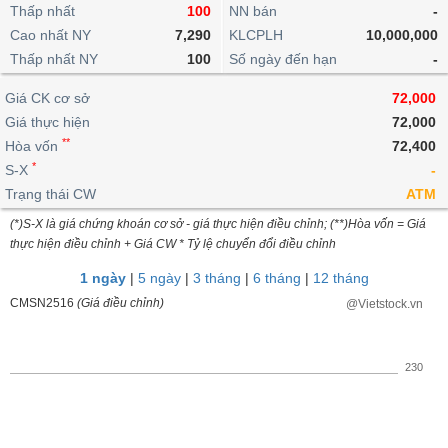
khoản
lai
Thấp nhất
100
NN bán
-
dịch
lỗ
Phân
Vĩ
Thống
Định
Cao nhất NY
7,290
KLCPLH
10,000,000
tích
mô
BẤT
Chứng
IR
Giao
kê
Chứng
giá
Thấp nhất NY
kỹ
100
Số ngày đến hạn
-
ĐỘNG
quyền
Awards
dịch
giao
quyền
thuật
SẢN
Nước
nội
dịch
Trái
Giá CK cơ sở
72,000
ngoài
Tổng
bộ
Bảng
phiếu
Giá thực hiện
72,000
Tin
quan
giá
Đào
doanh
Tự
**
Niên
tức
Hòa vốn
72,400
TÀI
trực
tạo
nghiệp
doanh
Thống
giám
*
S-X
-
CHÍNH
tuyến
kê
Top
Trạng thái CW
ATM
Tài
giao
Bộ
cổ
liệu
(*)S-X là giá chứng khoán cơ sở - giá thực hiện điều chỉnh; (**)Hòa vốn = Giá
dịch
Dịch
lọc
phiếu
cổ
HÀNG
thực hiện điều chỉnh + Giá CW * Tỷ lệ chuyển đổi điều chỉnh
vụ
cổ
Định
đông
HÓA
Bản
phiếu
1 ngày
|
5 ngày
|
3 tháng
|
6 tháng
|
12 tháng
giá
đồ
So
CMSN2516
(Giá điều chỉnh)
@Vietstock.vn
ngành
sánh
KINH
cổ
Thống
TẾ
phiếu
kê
230
giao
Báo
dịch
cáo
THẾ
phân
GIỚI