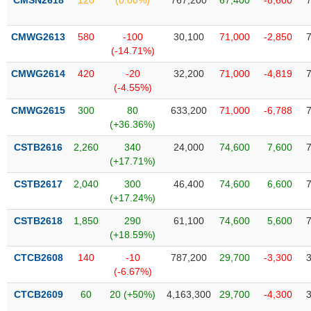
CMSN2618
120
(0.00%)
767,200
67,400
-8,600
Tất cả
Cổ phiếu
Chỉ số
Chứng chỉ quỹ
Chứng q
CMWG2613
580
-100
30,100
71,000
-2,850
Lãnh
(-14.71%)
đạo
(-)
CMWG2614
420
-20
32,200
71,000
-4,819
(-4.55%)
Tất cả
Người nội bộ
Người liên quan
Cổ đông lớn
CMWG2615
300
80
633,200
71,000
-6,788
(+36.36%)
Tin
tức
CSTB2616
2,260
340
24,000
74,600
7,600
(-)
(+17.71%)
CSTB2617
2,040
300
46,400
74,600
6,600
Bài
(+17.24%)
viết
của
CSTB2618
1,850
290
61,100
74,600
5,600
tác
(+18.59%)
giả
(-)
CTCB2608
140
-10
787,200
29,700
-3,300
(-6.67%)
Báo
CTCB2609
60
20 (+50%)
4,163,300
29,700
-4,300
cáo