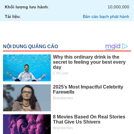
tài
chính
Khối lượng lưu hành
:
10,000,000
Tài liệu
:
Bản cáo bạch phát hành