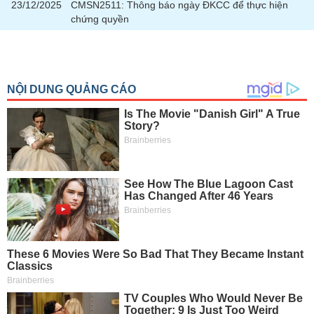
chính
23/12/2025
CMSN2511: Thông báo ngày ĐKCC để thực hiện
chứng quyền
Công
cụ
đầu
tư
Truyền
thông
tài
chính
Dữ
liệu