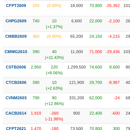
liệu
CFPT2609
250
(0.00%)
18,000
70,800
-26,362
101
Tâm
CHPG2609
740
10
6,600
22,000
-2,100
26
lý
TIÊU
(+1.37%)
thị
DÙNG
trường
KHÔNG
CMBB2609
360
(0.00%)
65,200
24,150
-4,215
29
THIẾT
YẾU
CMWG2610
390
40
11,000
71,000
-29,436
103
(+11.43%)
CSTB2606
2,950
220
1,299,500
74,600
8,600
80
(+8.06%)
TIÊU
CTCB2606
390
10
121,900
29,700
-8,987
40
DÙNG
(+2.63%)
THIẾT
YẾU
CVNM2603
790
90
331,200
62,000
-24
68
(+12.86%)
CACB2614
1,910
-260
900
22,400
-600
24
(-11.98%)
CHĂM
CFPT2621
1,470
-180
73,500
70,800
300
79