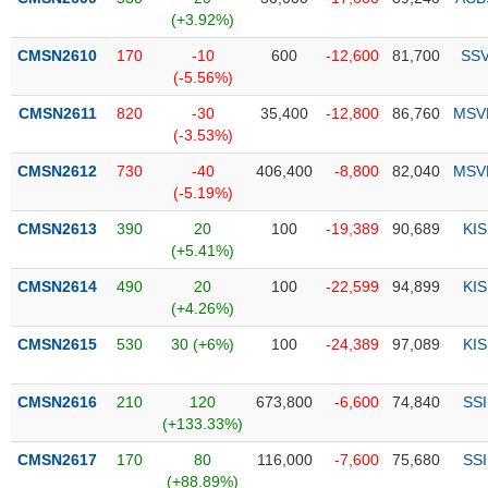
PHIẾU
Hủy
(+3.92%)
niêm
yết
CMSN2610
170
-10
600
-12,600
81,700
SS
(-5.56%)
Theo
CÔNG
dõi
CMSN2611
820
-30
35,400
-12,800
86,760
MSV
CỤ
đặc
(-3.53%)
ĐẦU
biệt
TƯ
CMSN2612
730
-40
406,400
-8,800
82,040
MSV
Không
(-5.19%)
được
CMSN2613
390
20
100
-19,389
90,689
KIS
ký
XUẤT
(+5.41%)
quỹ
DỮ
LIỆU
CMSN2614
490
20
100
-22,599
94,899
KIS
Danh
(+4.26%)
mục
ETF
CMSN2615
530
30 (+6%)
100
-24,389
97,089
KIS
TIN
Cổ
MỚI
CMSN2616
phiếu
210
120
673,800
-6,600
74,840
SSI
(+133.33%)
chi
Ngành
tiết
(-)
CMSN2617
170
80
116,000
-7,600
75,680
SSI
(+88.89%)