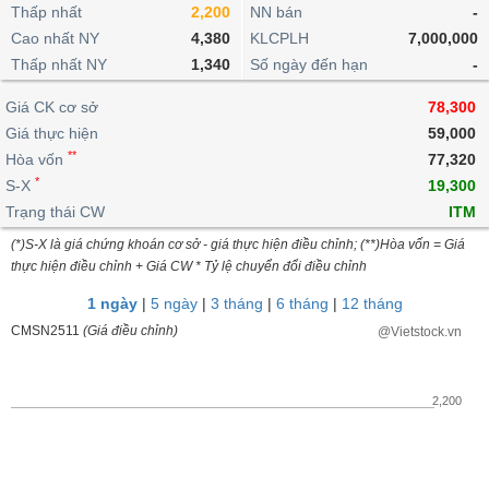
khoản
lai
Thấp nhất
2,200
NN bán
-
dịch
lỗ
Phân
Vĩ
Thống
Định
Cao nhất NY
4,380
KLCPLH
7,000,000
tích
mô
BẤT
Chứng
IR
Giao
kê
Chứng
giá
Thấp nhất NY
kỹ
1,340
Số ngày đến hạn
-
ĐỘNG
quyền
Awards
dịch
giao
quyền
thuật
SẢN
Nước
nội
dịch
Trái
Giá CK cơ sở
78,300
ngoài
Tổng
bộ
Bảng
phiếu
Giá thực hiện
59,000
Tin
quan
giá
Đào
doanh
Tự
**
Niên
tức
Hòa vốn
77,320
TÀI
trực
tạo
nghiệp
doanh
Thống
giám
*
S-X
19,300
CHÍNH
tuyến
kê
Top
Trạng thái CW
ITM
Tài
giao
Bộ
cổ
liệu
(*)S-X là giá chứng khoán cơ sở - giá thực hiện điều chỉnh; (**)Hòa vốn = Giá
dịch
Dịch
lọc
phiếu
cổ
HÀNG
thực hiện điều chỉnh + Giá CW * Tỷ lệ chuyển đổi điều chỉnh
vụ
cổ
Định
đông
HÓA
Bản
phiếu
1 ngày
|
5 ngày
|
3 tháng
|
6 tháng
|
12 tháng
giá
đồ
So
CMSN2511
(Giá điều chỉnh)
@Vietstock.vn
ngành
sánh
KINH
cổ
Thống
TẾ
phiếu
kê
2,200
giao
Báo
dịch
cáo
THẾ
phân
GIỚI