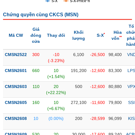
S-X
S-X-Price*n
Trạng
Chứng quyền cùng CKCS (
MSN
)
thái
NGÀNH
cổ
Tổ
phiếu
Giá
Khối
Hòa
chứ
*
Mã CW
đóng
Thay đổi
S-X
**
lượng
vốn
phá
Quy
cửa
hàn
DOANH
mô
NGHIỆP
thị
CMSN2522
300
-10
6,100
-26,500
98,400
VN
trường
(-3.23%)
Niêm
CMSN2601
660
10
191,200
-12,600
83,300
LP
CỔ
yết
(+1.54%)
PHIẾU
Niêm
CMSN2603
110
20
500
-12,600
80,880
VP
yết
(+22.22%)
mới
PHÁI
CMSN2605
160
10
272,100
-11,600
79,800
SSI
Niêm
SINH
(+6.67%)
yết
CMSN2608
10
(0.00%)
200
-28,599
96,099
KIS
bổ
sung
TRÁI
CMSN2609
530
20
30,000
-17,600
89,240
ACB