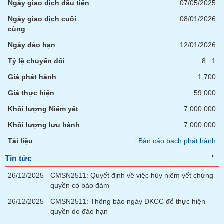
Ngày giao dịch đầu tiên
:
07/05/2025
phân
tích
Ngày giao dịch cuối
08/01/2026
(-)
cùng
:
Ngày đáo hạn
:
12/01/2026
Thuật
ngữ
Tỷ lệ chuyển đổi
:
8 : 1
(-)
Giá phát hành
:
1,700
Giá thực hiện
:
59,000
Dịch
vụ
Khối lượng Niêm yết
:
7,000,000
(-)
Khối lượng lưu hành
:
7,000,000
Tài liệu
:
Bản cáo bạch phát hành
Đào
tạo
Tin tức
26/12/2025
CMSN2511: Quyết định về việc hủy niêm yết chứng
quyền có bảo đảm
26/12/2025
CMSN2511: Thông báo ngày ĐKCC để thực hiện
Sách
quyền do đáo hạn
tài