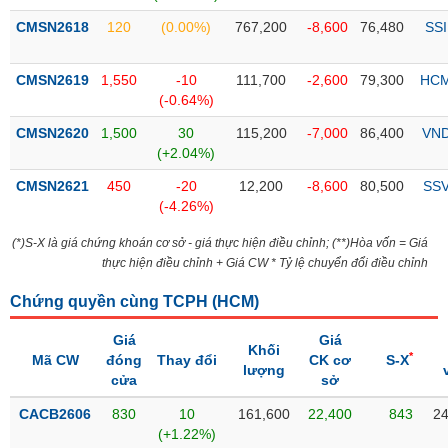
Tổng
VS-
quan
CMSN2618
120
(0.00%)
767,200
-8,600
76,480
SSI
SECTOR
Giao
dịch
CMSN2619
1,550
-10
111,700
-2,600
79,300
HC
(-0.64%)
Tài
chính
CMSN2620
1,500
30
115,200
-7,000
86,400
VN
NĂNG
(+2.04%)
Phân
LƯỢNG
tích
CMSN2621
450
-20
12,200
-8,600
80,500
SS
kỹ
(-4.26%)
thuật
(*)S-X là giá chứng khoán cơ sở - giá thực hiện điều chỉnh; (**)Hòa vốn = Giá
Hồ
thực hiện điều chỉnh + Giá CW * Tỷ lệ chuyển đổi điều chỉnh
NGUYÊN
sơ
VẬT
doanh
Chứng quyền cùng TCPH (
HCM
)
LIỆU
nghiệp
Giá
Giá
Tin
Khối
*
Mã CW
đóng
Thay đổi
CK cơ
S-X
lượng
tức
cửa
sở
sự
CÔNG
kiện
CACB2606
830
10
161,600
22,400
843
24
NGHIỆP
(+1.22%)
Tài