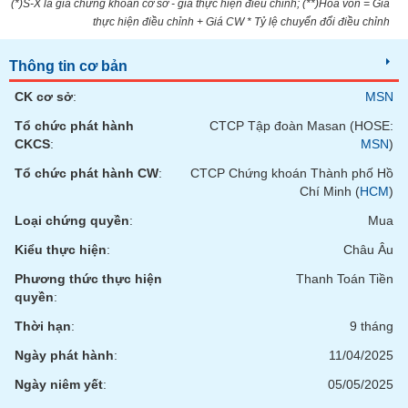
(*)S-X là giá chứng khoán cơ sở - giá thực hiện điều chỉnh; (**)Hòa vốn = Giá
Tất cả
Cổ phiếu
Chỉ số
Chứng chỉ quỹ
Chứng q
thực hiện điều chỉnh + Giá CW * Tỷ lệ chuyển đổi điều chỉnh
Lãnh
Thông tin cơ bản
đạo
(-)
CK cơ sở
:
MSN
Tất cả
Người nội bộ
Người liên quan
Cổ đông lớn
Tổ chức phát hành
CTCP Tập đoàn Masan (HOSE:
CKCS
:
MSN
)
Tin
Tổ chức phát hành CW
:
CTCP Chứng khoán Thành phố Hồ
tức
Chí Minh (
HCM
)
(-)
Loại chứng quyền
:
Mua
Kiểu thực hiện
:
Châu Âu
Bài
viết
Phương thức thực hiện
Thanh Toán Tiền
của
quyền
:
tác
giả
Thời hạn
:
9 tháng
(-)
Ngày phát hành
:
11/04/2025
Ngày niêm yết
:
05/05/2025
Báo
cáo