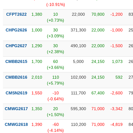
SÓC
(-10.91%)
SỨC
KHỎE
CFPT2622
1,380
10
22,000
70,800
-1,200
83
(+0.73%)
CHPG2626
1,000
30
371,300
22,000
-1,000
25
(+3.09%)
TÀI
CHPG2627
1,290
30
490,100
22,000
-1,500
26
CHÍNH
(+2.38%)
CMBB2615
1,700
60
5,000
24,150
1,073
26
(+3.66%)
CMBB2616
2,010
110
102,000
24,150
592
27
CÔNG
(+5.79%)
NGHỆ
THÔNG
CMSN2619
1,550
-10
111,700
67,400
-2,600
79
(-0.64%)
TIN
CMWG2617
1,350
20
595,300
71,000
-3,342
80
(+1.50%)
CMWG2618
1,390
-60
110,200
71,000
-4,819
84
DỊCH
(-4.14%)