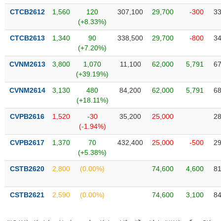
VỤ
CTCB2612
1,560
120
307,100
29,700
-300
33
TRUYỀN
(+8.33%)
THÔNG
CTCB2613
1,340
90
338,500
29,700
-800
34
(+7.20%)
CVNM2613
3,800
1,070
11,100
62,000
5,791
67
TIỆN
(+39.19%)
ÍCH
CVNM2614
3,130
480
84,200
62,000
5,791
68
(+18.11%)
CVPB2616
1,520
-30
35,200
25,000
28
(-1.94%)
BẤT
CVPB2617
1,370
70
432,400
25,000
-500
29
ĐỘNG
(+5.38%)
SẢN
CSTB2620
2,800
(0.00%)
74,600
4,600
81
Mã
chứng
CSTB2621
2,590
(0.00%)
74,600
3,100
84
khoán
(-)