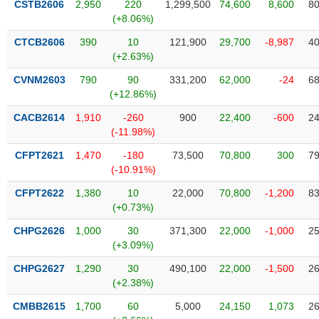
CSTB2606
2,950
220
1,299,500
74,600
8,600
80
liệu
(+8.06%)
Tâm
CTCB2606
390
10
121,900
29,700
-8,987
40
lý
(+2.63%)
TIÊU
thị
DÙNG
CVNM2603
790
90
331,200
62,000
-24
68
trường
KHÔNG
(+12.86%)
THIẾT
CACB2614
1,910
-260
900
22,400
-600
24
YẾU
(-11.98%)
CFPT2621
1,470
-180
73,500
70,800
300
79
(-10.91%)
TIÊU
CFPT2622
1,380
10
22,000
70,800
-1,200
83
DÙNG
(+0.73%)
THIẾT
CHPG2626
1,000
30
371,300
22,000
-1,000
25
YẾU
(+3.09%)
CHPG2627
1,290
30
490,100
22,000
-1,500
26
(+2.38%)
CMBB2615
1,700
60
5,000
24,150
1,073
26
CHĂM