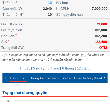
khoản
lai
Thấp nhất
10
NN bán
-
dịch
lỗ
Phân
Vĩ
Thống
Định
Cao nhất NY
2,040
KLCPLH
7,000,000
tích
mô
BẤT
Chứng
IR
Giao
kê
Chứng
giá
Thấp nhất NY
kỹ
10
Số ngày đến hạn
-
ĐỘNG
quyền
Awards
dịch
giao
quyền
thuật
SẢN
Nước
nội
dịch
Trái
Giá CK cơ sở
79,600
ngoài
Tổng
bộ
Bảng
phiếu
Giá thực hiện
102,000
Tin
quan
giá
Đào
doanh
Tự
**
Niên
tức
Hòa vốn
102,200
TÀI
trực
tạo
nghiệp
doanh
Thống
giám
*
S-X
-22,400
CHÍNH
tuyến
kê
Top
Trạng thái CW
OTM
Tài
giao
Bộ
cổ
liệu
(*)S-X là giá chứng khoán cơ sở - giá thực hiện điều chỉnh; (**)Hòa vốn = Giá
dịch
Dịch
lọc
phiếu
cổ
HÀNG
thực hiện điều chỉnh + Giá CW * Tỷ lệ chuyển đổi điều chỉnh
vụ
cổ
Định
đông
HÓA
Bản
phiếu
1 ngày
|
5 ngày
|
3 tháng
|
6 tháng
|
12 tháng
giá
đồ
So
ngành
Tổng quan
Thống kê giao dịch
Tin tức
Phân tích kỹ thuật
CK
sánh
KINH
cổ
Thống
TẾ
phiếu
kê
Trạng thái chứng quyền
giao
Báo
dịch
20k
cáo
THẾ
phân
GIỚI