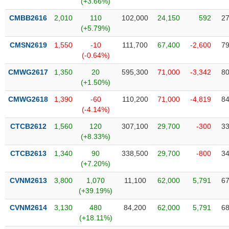
(+3.66%)
SÓC
SỨC
CMBB2616
2,010
110
102,000
24,150
592
27
KHỎE
(+5.79%)
CMSN2619
1,550
-10
111,700
67,400
-2,600
79
(-0.64%)
CMWG2617
1,350
20
595,300
71,000
-3,342
80
TÀI
(+1.50%)
CHÍNH
CMWG2618
1,390
-60
110,200
71,000
-4,819
84
(-4.14%)
CTCB2612
1,560
120
307,100
29,700
-300
33
(+8.33%)
CÔNG
NGHỆ
CTCB2613
1,340
90
338,500
29,700
-800
34
THÔNG
(+7.20%)
TIN
CVNM2613
3,800
1,070
11,100
62,000
5,791
67
(+39.19%)
CVNM2614
3,130
480
84,200
62,000
5,791
68
(+18.11%)
DỊCH