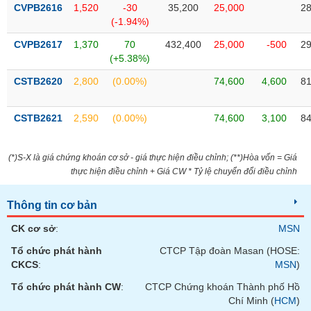
VỤ
CVPB2616
1,520
-30
35,200
25,000
28
TRUYỀN
(-1.94%)
THÔNG
CVPB2617
1,370
70
432,400
25,000
-500
29
(+5.38%)
CSTB2620
2,800
(0.00%)
74,600
4,600
81
TIỆN
CSTB2621
2,590
(0.00%)
74,600
3,100
84
ÍCH
(*)S-X là giá chứng khoán cơ sở - giá thực hiện điều chỉnh; (**)Hòa vốn = Giá
thực hiện điều chỉnh + Giá CW * Tỷ lệ chuyển đổi điều chỉnh
BẤT
ĐỘNG
Thông tin cơ bản
SẢN
CK cơ sở
:
MSN
Tổ chức phát hành
CTCP Tập đoàn Masan (HOSE:
Mã
chứng
CKCS
:
MSN
)
khoán
(-)
Tổ chức phát hành CW
:
CTCP Chứng khoán Thành phố Hồ
Chí Minh (
HCM
)