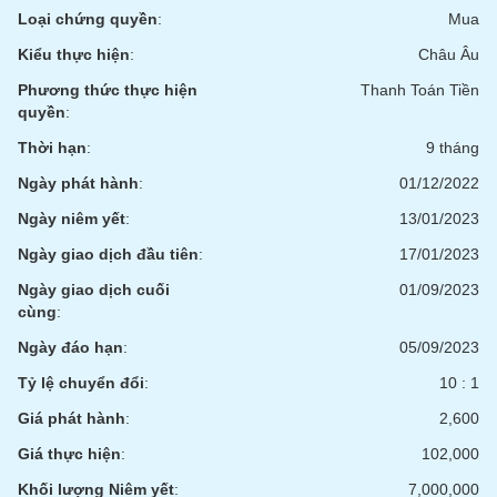
Tất cả
Cổ phiếu
Chỉ số
Chứng chỉ quỹ
Chứng q
Loại chứng quyền
:
Mua
Kiểu thực hiện
:
Châu Âu
Lãnh
đạo
Phương thức thực hiện
Thanh Toán Tiền
(-)
quyền
:
Tất cả
Người nội bộ
Người liên quan
Cổ đông lớn
Thời hạn
:
9 tháng
Ngày phát hành
:
01/12/2022
Tin
Ngày niêm yết
:
13/01/2023
tức
(-)
Ngày giao dịch đầu tiên
:
17/01/2023
Ngày giao dịch cuối
01/09/2023
Bài
cùng
:
viết
của
Ngày đáo hạn
:
05/09/2023
tác
Tỷ lệ chuyển đổi
:
10 : 1
giả
(-)
Giá phát hành
:
2,600
Giá thực hiện
:
102,000
Báo
cáo
Khối lượng Niêm yết
:
7,000,000