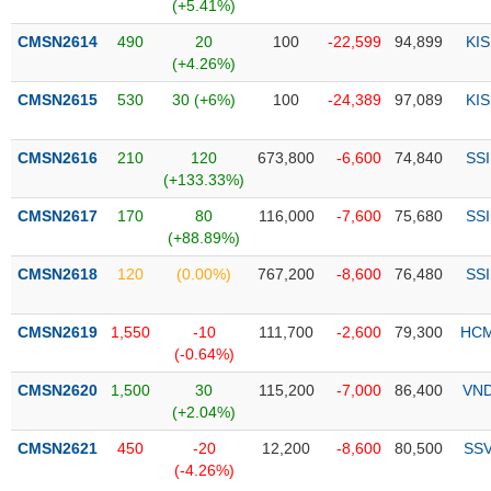
PHIẾU
Hủy
(+5.41%)
niêm
CMSN2614
490
20
100
-22,599
94,899
KIS
yết
(+4.26%)
Theo
CMSN2615
530
30 (+6%)
100
-24,389
97,089
KIS
CÔNG
dõi
CỤ
đặc
ĐẦU
biệt
CMSN2616
210
120
673,800
-6,600
74,840
SSI
TƯ
(+133.33%)
Không
được
CMSN2617
170
80
116,000
-7,600
75,680
SSI
ký
(+88.89%)
XUẤT
quỹ
DỮ
CMSN2618
120
(0.00%)
767,200
-8,600
76,480
SSI
LIỆU
Danh
mục
CMSN2619
1,550
-10
111,700
-2,600
79,300
HC
ETF
(-0.64%)
TIN
Cổ
MỚI
CMSN2620
1,500
30
115,200
-7,000
86,400
VN
phiếu
(+2.04%)
chi
Ngành
CMSN2621
450
-20
12,200
-8,600
80,500
SS
tiết
(-)
(-4.26%)