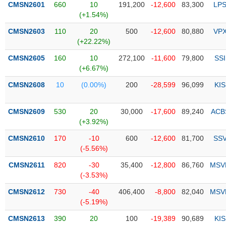
CMSN2601
660
10
191,200
-12,600
83,300
LP
(+1.54%)
Trạng
thái
CMSN2603
110
20
500
-12,600
80,880
VP
NGÀNH
cổ
(+22.22%)
phiếu
CMSN2605
160
10
272,100
-11,600
79,800
SSI
Quy
(+6.67%)
DOANH
mô
CMSN2608
10
(0.00%)
200
-28,599
96,099
KIS
NGHIỆP
thị
trường
CMSN2609
530
20
30,000
-17,600
89,240
ACB
Niêm
(+3.92%)
CỔ
yết
PHIẾU
CMSN2610
170
-10
600
-12,600
81,700
SS
Niêm
(-5.56%)
yết
mới
CMSN2611
820
-30
35,400
-12,800
86,760
MSV
PHÁI
(-3.53%)
Niêm
SINH
yết
CMSN2612
730
-40
406,400
-8,800
82,040
MSV
bổ
(-5.19%)
sung
TRÁI
CMSN2613
390
20
100
-19,389
90,689
KIS