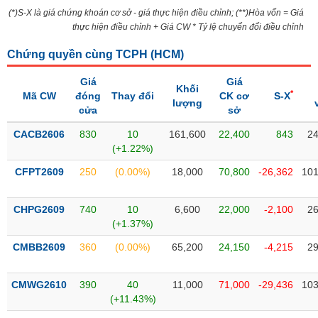
Tổng
VS-
(*)S-X là giá chứng khoán cơ sở - giá thực hiện điều chỉnh; (**)Hòa vốn = Giá
quan
SECTOR
thực hiện điều chỉnh + Giá CW * Tỷ lệ chuyển đổi điều chỉnh
Giao
dịch
Chứng quyền cùng TCPH (
HCM
)
Tài
Giá
Giá
Khối
chính
*
Mã CW
đóng
Thay đổi
CK cơ
S-X
NĂNG
lượng
cửa
sở
Phân
LƯỢNG
tích
CACB2606
830
10
161,600
22,400
843
24
kỹ
(+1.22%)
thuật
CFPT2609
250
(0.00%)
18,000
70,800
-26,362
101
Hồ
NGUYÊN
sơ
VẬT
CHPG2609
740
10
6,600
22,000
-2,100
26
doanh
LIỆU
(+1.37%)
nghiệp
CMBB2609
360
(0.00%)
65,200
24,150
-4,215
29
Tin
tức
sự
CMWG2610
390
40
11,000
71,000
-29,436
103
CÔNG
kiện
(+11.43%)
NGHIỆP
Tài