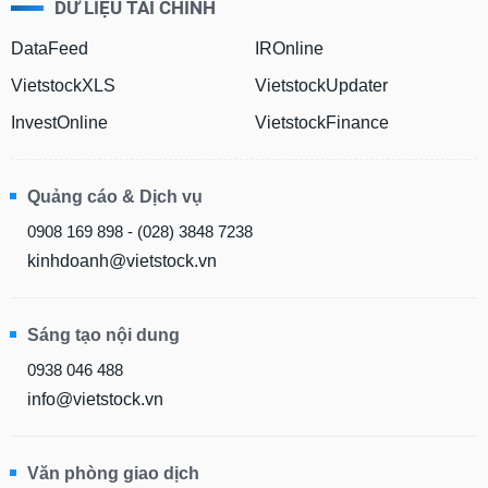
DỮ LIỆU TÀI CHÍNH
DataFeed
IROnline
VietstockXLS
VietstockUpdater
InvestOnline
VietstockFinance
Quảng cáo & Dịch vụ
0908 169 898 - (028) 3848 7238
kinhdoanh@vietstock.vn
Sáng tạo nội dung
0938 046 488
info@vietstock.vn
Văn phòng giao dịch