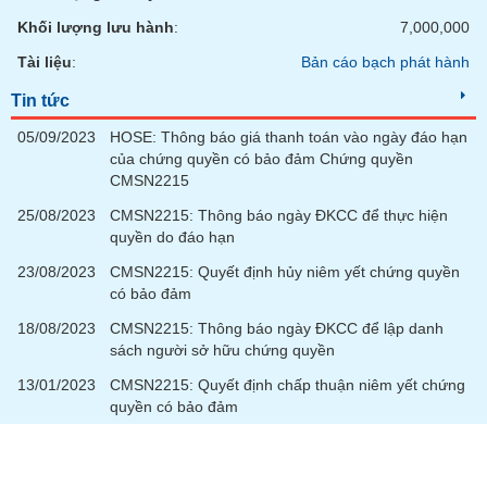
phân
Khối lượng lưu hành
:
7,000,000
tích
(-)
Tài liệu
:
Bản cáo bạch phát hành
Tin tức
Thuật
ngữ
05/09/2023
HOSE: Thông báo giá thanh toán vào ngày đáo hạn
(-)
của chứng quyền có bảo đảm Chứng quyền
CMSN2215
Dịch
25/08/2023
CMSN2215: Thông báo ngày ĐKCC để thực hiện
vụ
quyền do đáo hạn
(-)
23/08/2023
CMSN2215: Quyết định hủy niêm yết chứng quyền
có bảo đảm
Đào
18/08/2023
CMSN2215: Thông báo ngày ĐKCC để lập danh
tạo
sách người sở hữu chứng quyền
13/01/2023
CMSN2215: Quyết định chấp thuận niêm yết chứng
quyền có bảo đảm
Sách
tài