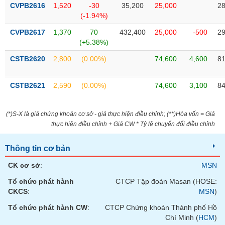
VỤ
CVPB2616
1,520
-30
35,200
25,000
28
TRUYỀN
(-1.94%)
THÔNG
CVPB2617
1,370
70
432,400
25,000
-500
29
(+5.38%)
CSTB2620
2,800
(0.00%)
74,600
4,600
81
TIỆN
CSTB2621
2,590
(0.00%)
74,600
3,100
84
ÍCH
(*)S-X là giá chứng khoán cơ sở - giá thực hiện điều chỉnh; (**)Hòa vốn = Giá
thực hiện điều chỉnh + Giá CW * Tỷ lệ chuyển đổi điều chỉnh
BẤT
ĐỘNG
Thông tin cơ bản
SẢN
CK cơ sở
:
MSN
Tổ chức phát hành
CTCP Tập đoàn Masan (HOSE:
Mã
chứng
CKCS
:
MSN
)
khoán
(-)
Tổ chức phát hành CW
:
CTCP Chứng khoán Thành phố Hồ
Chí Minh (
HCM
)