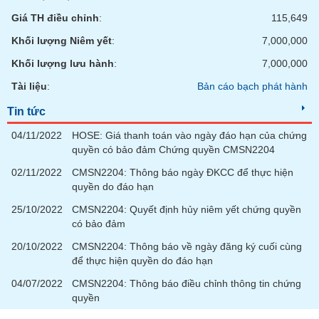
phân
Giá TH điều chỉnh
:
115,649
tích
(-)
Khối lượng Niêm yết
:
7,000,000
Khối lượng lưu hành
:
7,000,000
Thuật
ngữ
Tài liệu
:
Bản cáo bạch phát hành
(-)
Tin tức
04/11/2022
HOSE: Giá thanh toán vào ngày đáo hạn của chứng
Dịch
quyền có bảo đảm Chứng quyền CMSN2204
vụ
(-)
02/11/2022
CMSN2204: Thông báo ngày ĐKCC để thực hiện
quyền do đáo hạn
25/10/2022
CMSN2204: Quyết định hủy niêm yết chứng quyền
Đào
có bảo đảm
tạo
20/10/2022
CMSN2204: Thông báo về ngày đăng ký cuối cùng
để thực hiện quyền do đáo hạn
04/07/2022
CMSN2204: Thông báo điều chỉnh thông tin chứng
Sách
quyền
tài