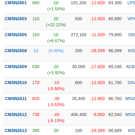
CMSN2601
660
10
191,200
-12,600
83,300
LP
(+1.54%)
Trạng
thái
CMSN2603
110
20
500
-12,600
80,880
VP
NGÀNH
cổ
(+22.22%)
phiếu
CMSN2605
160
10
272,100
-11,600
79,800
SSI
Quy
(+6.67%)
DOANH
mô
CMSN2608
10
(0.00%)
200
-28,599
96,099
KIS
NGHIỆP
thị
trường
CMSN2609
530
20
30,000
-17,600
89,240
ACB
Niêm
(+3.92%)
CỔ
yết
PHIẾU
CMSN2610
170
-10
600
-12,600
81,700
SS
Niêm
(-5.56%)
yết
mới
CMSN2611
820
-30
35,400
-12,800
86,760
MSV
PHÁI
(-3.53%)
Niêm
SINH
yết
CMSN2612
730
-40
406,400
-8,800
82,040
MSV
bổ
(-5.19%)
sung
TRÁI
CMSN2613
390
20
100
-19,389
90,689
KIS