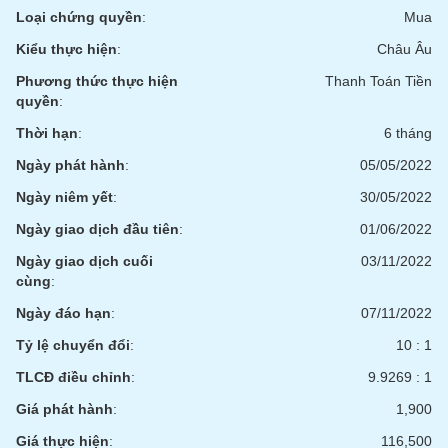
Tất cả
Cổ phiếu
Chỉ số
Chứng chỉ quỹ
Chứng q
Loại chứng quyền
:
Mua
Kiểu thực hiện
:
Châu Âu
Lãnh
đạo
Phương thức thực hiện
Thanh Toán Tiền
(-)
quyền
:
Tất cả
Người nội bộ
Người liên quan
Cổ đông lớn
Thời hạn
:
6 tháng
Ngày phát hành
:
05/05/2022
Tin
Ngày niêm yết
:
30/05/2022
tức
(-)
Ngày giao dịch đầu tiên
:
01/06/2022
Ngày giao dịch cuối
03/11/2022
Bài
cùng
:
viết
của
Ngày đáo hạn
:
07/11/2022
tác
Tỷ lệ chuyển đổi
:
10 : 1
giả
(-)
TLCĐ điều chỉnh
:
9.9269 : 1
Giá phát hành
:
1,900
Báo
cáo
Giá thực hiện
:
116,500