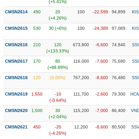
PHIẾU
Hủy
(+5.41%)
niêm
CMSN2614
490
20
100
-22,599
94,899
KIS
yết
(+4.26%)
Theo
CMSN2615
530
30 (+6%)
100
-24,389
97,089
KIS
CÔNG
dõi
CỤ
đặc
ĐẦU
biệt
CMSN2616
210
120
673,800
-6,600
74,840
SSI
TƯ
(+133.33%)
Không
được
CMSN2617
170
80
116,000
-7,600
75,680
SSI
ký
(+88.89%)
XUẤT
quỹ
DỮ
CMSN2618
120
(0.00%)
767,200
-8,600
76,480
SSI
LIỆU
Danh
mục
CMSN2619
1,550
-10
111,700
-2,600
79,300
HC
ETF
(-0.64%)
TIN
Cổ
MỚI
CMSN2620
1,500
30
115,200
-7,000
86,400
VN
phiếu
(+2.04%)
chi
Ngành
CMSN2621
450
-20
12,200
-8,600
80,500
SS
tiết
(-)
(-4.26%)