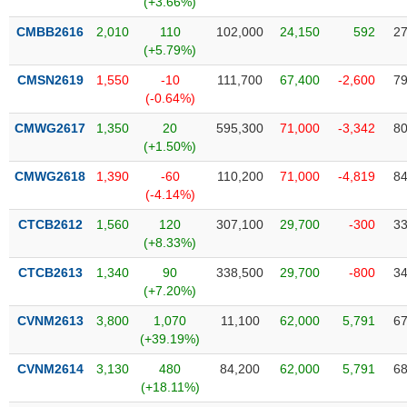
(+3.66%)
SÓC
SỨC
CMBB2616
2,010
110
102,000
24,150
592
27
KHỎE
(+5.79%)
CMSN2619
1,550
-10
111,700
67,400
-2,600
79
(-0.64%)
CMWG2617
1,350
20
595,300
71,000
-3,342
80
TÀI
(+1.50%)
CHÍNH
CMWG2618
1,390
-60
110,200
71,000
-4,819
84
(-4.14%)
CTCB2612
1,560
120
307,100
29,700
-300
33
(+8.33%)
CÔNG
NGHỆ
CTCB2613
1,340
90
338,500
29,700
-800
34
THÔNG
(+7.20%)
TIN
CVNM2613
3,800
1,070
11,100
62,000
5,791
67
(+39.19%)
CVNM2614
3,130
480
84,200
62,000
5,791
68
(+18.11%)
DỊCH