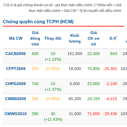
Tổng
VS-
(*)S-X là giá chứng khoán cơ sở - giá thực hiện điều chỉnh; (**)Hòa vốn = Giá
quan
SECTOR
thực hiện điều chỉnh + Giá CW * Tỷ lệ chuyển đổi điều chỉnh
Giao
dịch
Chứng quyền cùng TCPH (
HCM
)
Tài
Giá
Giá
Khối
chính
*
Mã CW
đóng
Thay đổi
CK cơ
S-X
NĂNG
lượng
cửa
sở
Phân
LƯỢNG
tích
CACB2606
830
10
161,600
22,400
843
24
kỹ
(+1.22%)
thuật
CFPT2609
250
(0.00%)
18,000
70,800
-26,362
101
Hồ
NGUYÊN
sơ
VẬT
CHPG2609
740
10
6,600
22,000
-2,100
26
doanh
LIỆU
(+1.37%)
nghiệp
CMBB2609
360
(0.00%)
65,200
24,150
-4,215
29
Tin
tức
sự
CMWG2610
390
40
11,000
71,000
-29,436
103
CÔNG
kiện
(+11.43%)
NGHIỆP
Tài