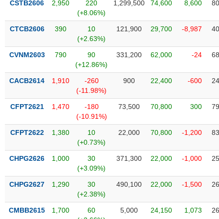
CSTB2606
2,950
220
1,299,500
74,600
8,600
80
liệu
(+8.06%)
Tâm
CTCB2606
390
10
121,900
29,700
-8,987
40
lý
(+2.63%)
TIÊU
thị
DÙNG
CVNM2603
790
90
331,200
62,000
-24
68
trường
KHÔNG
(+12.86%)
THIẾT
CACB2614
1,910
-260
900
22,400
-600
24
YẾU
(-11.98%)
CFPT2621
1,470
-180
73,500
70,800
300
79
(-10.91%)
TIÊU
CFPT2622
1,380
10
22,000
70,800
-1,200
83
DÙNG
(+0.73%)
THIẾT
CHPG2626
1,000
30
371,300
22,000
-1,000
25
YẾU
(+3.09%)
CHPG2627
1,290
30
490,100
22,000
-1,500
26
(+2.38%)
CMBB2615
1,700
60
5,000
24,150
1,073
26
CHĂM