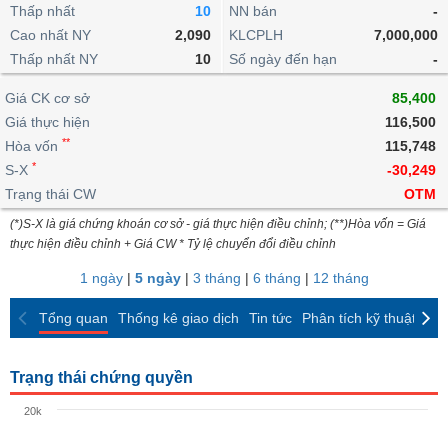
khoản
lai
Thấp nhất
10
NN bán
-
dịch
lỗ
Phân
Vĩ
Thống
Định
Cao nhất NY
2,090
KLCPLH
7,000,000
tích
mô
BẤT
Chứng
IR
Giao
kê
Chứng
giá
Thấp nhất NY
kỹ
10
Số ngày đến hạn
-
ĐỘNG
quyền
Awards
dịch
giao
quyền
thuật
SẢN
Nước
nội
dịch
Trái
Giá CK cơ sở
85,400
ngoài
Tổng
bộ
Bảng
phiếu
Giá thực hiện
116,500
Tin
quan
giá
Đào
doanh
Tự
**
Niên
tức
Hòa vốn
115,748
TÀI
trực
tạo
nghiệp
doanh
Thống
giám
*
S-X
-30,249
CHÍNH
tuyến
kê
Top
Trạng thái CW
OTM
Tài
giao
Bộ
cổ
liệu
(*)S-X là giá chứng khoán cơ sở - giá thực hiện điều chỉnh; (**)Hòa vốn = Giá
dịch
Dịch
lọc
phiếu
cổ
HÀNG
thực hiện điều chỉnh + Giá CW * Tỷ lệ chuyển đổi điều chỉnh
vụ
cổ
Định
đông
HÓA
Bản
phiếu
1 ngày
|
5 ngày
|
3 tháng
|
6 tháng
|
12 tháng
giá
đồ
So
ngành
Tổng quan
Thống kê giao dịch
Tin tức
Phân tích kỹ thuật
CK
sánh
KINH
cổ
Thống
TẾ
phiếu
kê
Trạng thái chứng quyền
giao
Báo
dịch
20k
cáo
THẾ
phân
GIỚI