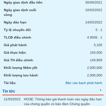
Ngày giao dịch đầu tiên
:
30/09/2021
liệu
Ngày giao dịch cuối
10/03/2022
Tâm
cùng
:
lý
TIÊU
Ngày đáo hạn
:
14/03/2022
thị
DÙNG
trường
KHÔNG
Tỷ lệ chuyển đổi
:
5 : 1
THIẾT
TLCĐ điều chỉnh
:
4.9936 : 1
YẾU
Giá phát hành
:
3,100
Giá thực hiện
:
150,000
Giá TH điều chỉnh
:
149,809
TIÊU
Khối lượng Niêm yết
:
2,000,000
DÙNG
THIẾT
Khối lượng lưu hành
:
2,000,000
YẾU
Tài liệu
:
Bản cáo bạch phát hành
Tin tức
11/03/2022
HOSE: Thông báo giá thanh toán vào ngày đáo hạn
CHĂM
của chứng quyền có bảo đảm Chứng quyền