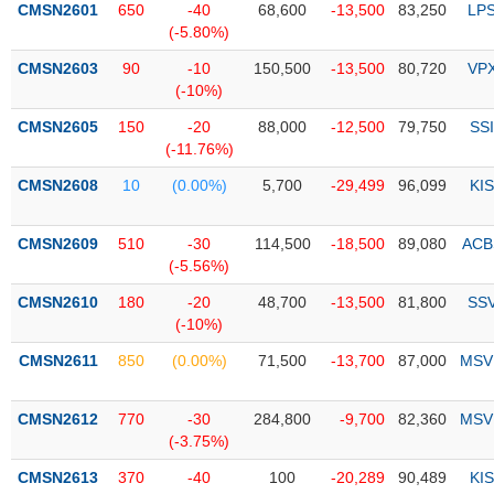
CMSN2601
650
-40
68,600
-13,500
83,250
LP
(-5.80%)
Trạng
thái
CMSN2603
90
-10
150,500
-13,500
80,720
VP
NGÀNH
cổ
(-10%)
phiếu
CMSN2605
150
-20
88,000
-12,500
79,750
SSI
Quy
(-11.76%)
DOANH
mô
CMSN2608
10
(0.00%)
5,700
-29,499
96,099
KIS
NGHIỆP
thị
trường
CMSN2609
510
-30
114,500
-18,500
89,080
ACB
Niêm
(-5.56%)
CỔ
yết
PHIẾU
CMSN2610
180
-20
48,700
-13,500
81,800
SS
Niêm
(-10%)
yết
mới
CMSN2611
850
(0.00%)
71,500
-13,700
87,000
MSV
PHÁI
Niêm
SINH
yết
CMSN2612
770
-30
284,800
-9,700
82,360
MSV
bổ
(-3.75%)
sung
TRÁI
CMSN2613
370
-40
100
-20,289
90,489
KIS