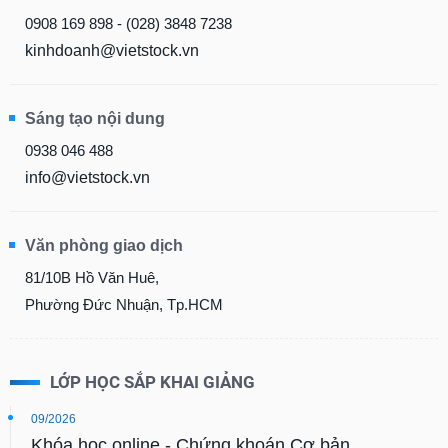
chính
0908 169 898 - (028) 3848 7238
kinhdoanh@vietstock.vn
Công
Sáng tạo nội dung
cụ
đầu
0938 046 488
tư
info@vietstock.vn
Văn phòng giao dịch
Truyền
thông
81/10B Hồ Văn Huê,
tài
Phường Đức Nhuận, Tp.HCM
chính
LỚP HỌC SẮP KHAI GIẢNG
Dữ
09/2026
liệu
Khóa học online - Chứng khoán Cơ bản