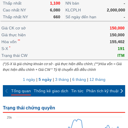
khoản
lai
Thấp nhất
1,100
NN bán
-
dịch
lỗ
Phân
Vĩ
Thống
Định
Cao nhất NY
6,080
KLCPLH
2,000,000
tích
mô
BẤT
Chứng
IR
Giao
kê
Chứng
giá
Thấp nhất NY
kỹ
660
Số ngày đến hạn
-
ĐỘNG
quyền
Awards
dịch
giao
quyền
thuật
SẢN
Nước
nội
dịch
Trái
Giá CK cơ sở
150,000
ngoài
Tổng
bộ
Bảng
phiếu
Giá thực hiện
150,000
Tin
quan
giá
Đào
doanh
Tự
**
Niên
tức
Hòa vốn
155,402
TÀI
trực
tạo
nghiệp
doanh
Thống
giám
*
S-X
191
CHÍNH
tuyến
kê
Top
Trạng thái CW
ITM
Tài
giao
Bộ
cổ
liệu
(*)S-X là giá chứng khoán cơ sở - giá thực hiện điều chỉnh; (**)Hòa vốn = Giá
dịch
Dịch
lọc
phiếu
cổ
HÀNG
thực hiện điều chỉnh + Giá CW * Tỷ lệ chuyển đổi điều chỉnh
vụ
cổ
Định
đông
HÓA
Bản
phiếu
1 ngày
|
5 ngày
|
3 tháng
|
6 tháng
|
12 tháng
giá
đồ
So
ngành
Tổng quan
Thống kê giao dịch
Tin tức
Phân tích kỹ thuật
CK
sánh
KINH
cổ
Thống
TẾ
phiếu
kê
Trạng thái chứng quyền
giao
Báo
dịch
25k
cáo
THẾ
phân
GIỚI