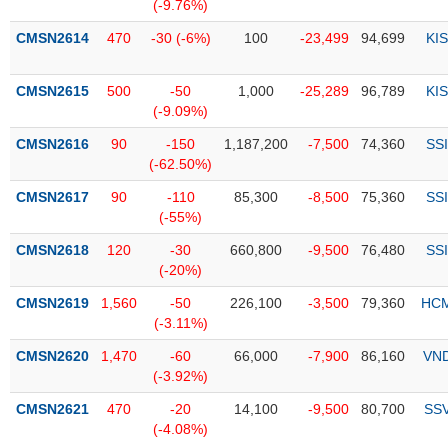
PHIẾU
Hủy
(-9.76%)
niêm
CMSN2614
470
-30 (-6%)
100
-23,499
94,699
KIS
yết
Theo
CMSN2615
500
-50
1,000
-25,289
96,789
KIS
CÔNG
dõi
(-9.09%)
CỤ
đặc
ĐẦU
biệt
CMSN2616
90
-150
1,187,200
-7,500
74,360
SSI
TƯ
(-62.50%)
Không
được
CMSN2617
90
-110
85,300
-8,500
75,360
SSI
ký
(-55%)
XUẤT
quỹ
DỮ
CMSN2618
120
-30
660,800
-9,500
76,480
SSI
LIỆU
Danh
(-20%)
mục
CMSN2619
1,560
-50
226,100
-3,500
79,360
HC
ETF
(-3.11%)
TIN
Cổ
MỚI
CMSN2620
1,470
-60
66,000
-7,900
86,160
VN
phiếu
(-3.92%)
chi
Ngành
CMSN2621
470
-20
14,100
-9,500
80,700
SS
tiết
(-)
(-4.08%)