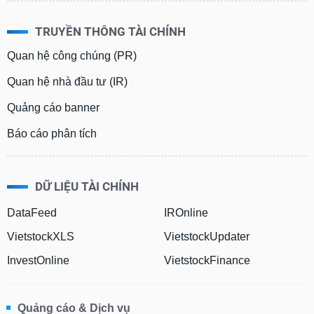
phân
tích
(-)
TRUYỀN THÔNG TÀI CHÍNH
Quan hệ công chúng (PR)
Thuật
Quan hệ nhà đầu tư (IR)
ngữ
(-)
Quảng cáo banner
Báo cáo phân tích
Dịch
vụ
(-)
DỮ LIỆU TÀI CHÍNH
Đào
DataFeed
IROnline
tạo
VietstockXLS
VietstockUpdater
InvestOnline
VietstockFinance
Sách
tài
Quảng cáo & Dịch vụ