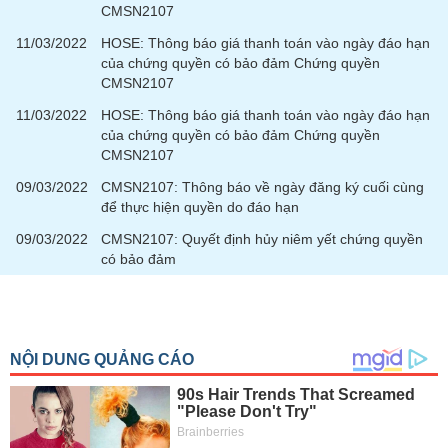
SÓC
CMSN2107
SỨC
11/03/2022
HOSE: Thông báo giá thanh toán vào ngày đáo hạn
KHỎE
của chứng quyền có bảo đảm Chứng quyền
CMSN2107
11/03/2022
HOSE: Thông báo giá thanh toán vào ngày đáo hạn
của chứng quyền có bảo đảm Chứng quyền
TÀI
CMSN2107
CHÍNH
09/03/2022
CMSN2107: Thông báo về ngày đăng ký cuối cùng
để thực hiện quyền do đáo hạn
09/03/2022
CMSN2107: Quyết định hủy niêm yết chứng quyền
có bảo đảm
CÔNG
NGHỆ
THÔNG
TIN
DỊCH