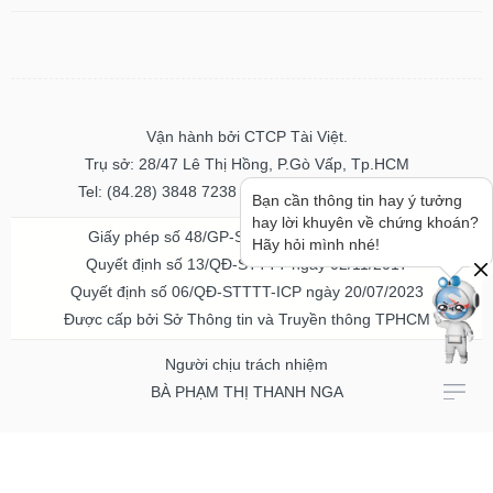
Vận hành bởi CTCP Tài Việt.
Trụ sở: 28/47 Lê Thị Hồng, P.Gò Vấp, Tp.HCM
Tel: (84.28) 3848 7238 - Fax: (84.28) 3848 7237
Bạn cần thông tin hay ý tưởng
hay lời khuyên về chứng khoán?
Giấy phép số 48/GP-STTTT ngày 04/11/2016
Hãy hỏi mình nhé!
Quyết định số 13/QĐ-STTTT ngày 02/11/2017
Quyết định số 06/QĐ-STTTT-ICP ngày 20/07/2023
Được cấp bởi Sở Thông tin và Truyền thông TPHCM
Người chịu trách nhiệm
BÀ PHẠM THỊ THANH NGA
Về chúng tôi
Quảng cáo & Dịch vụ