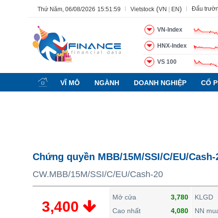
(
)
Đấu trườ
Thứ Năm, 06/08/2026
15:52:00
Vietstock
VN
|
EN
VN-Index
HNX-Index
VS 100
Tất cả
Tính năng
Ngành
Mã chứng khoán
Lãnh đạ
VĨ MÔ
NGÀNH
DOANH NGHIỆP
CỔ P
Tính năng
(-)
VIETSTOCK
CHỨNG KHOÁN
DOANH NGHIỆP
Chứng quyền MBB/15M/SSI/C/EU/Cash-
BẤT ĐỘNG SẢN
CW.MBB/15M/SSI/C/EU/Cash-20
TÀI CHÍNH
HÀNG HÓA
Mở cửa
3,780
KLGD
3,400
KINH TẾ
Cao nhất
4,080
NN mu