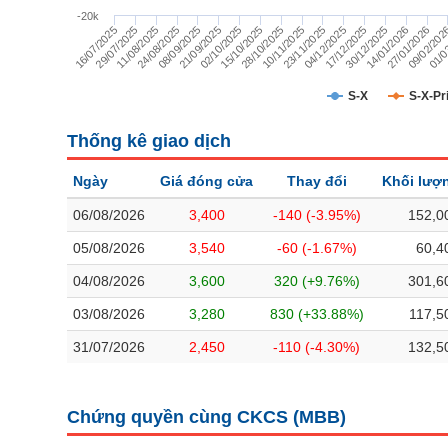
TÀI CHÍNH
-20k
29/07/2025
17/12/2025
11/08/2025
30/12/2025
24/08/2025
14/01/2026
08/09/2025
27/01/2026
21/09/2025
09/02/202
02/10/2025
01/0
15/10/2025
28/10/2025
10/11/2025
23/11/2025
04/12/2025
16/07/2025
CÔNG NGHỆ THÔNG TIN
DỊCH VỤ TRUYỀN THÔNG
S-X
S-X-Pr
TIỆN ÍCH
Thống kê giao dịch
BẤT ĐỘNG SẢN
Ngày
Giá đóng cửa
Thay đổi
Khối lượ
Mã chứng khoán
(-)
06/08/2026
3,400
-140 (-3.95%)
152,0
05/08/2026
3,540
-60 (-1.67%)
60,4
Tất cả
Cổ phiếu
Chỉ số
Chứng chỉ quỹ
Chứng quy
04/08/2026
3,600
320 (+9.76%)
301,6
Lãnh đạo
(-)
03/08/2026
3,280
830 (+33.88%)
117,5
31/07/2026
2,450
-110 (-4.30%)
132,5
Tất cả
Người nội bộ
Người liên quan
Cổ đông lớn
Tin tức
(-)
Chứng quyền cùng CKCS (
MBB
)