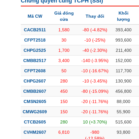
Chứng quyền cùng TCPH (
SSI
)
Giá đóng
Khối
Mã CW
Thay đổi
cửa
lượng
CACB2511
1,580
-80 (-4.82%)
393,400
CFPT2518
30
-10 (-25%)
993,600
CHPG2525
1,700
-40 (-2.30%)
211,400
CMBB2517
3,400
-140 (-3.95%)
152,000
CFPT2608
50
-10 (-16.67%)
117,700
CHPG2607
280
-10 (-3.45%)
130,900
CMBB2607
450
-80 (-15.09%)
456,800
CMSN2605
150
-20 (-11.76%)
88,000
CMWG2609
150
-20 (-11.76%)
55,900
CTCB2605
280
10 (+3.70%)
515,600
CVHM2607
6,810
-980
93,800
(-12.58%)