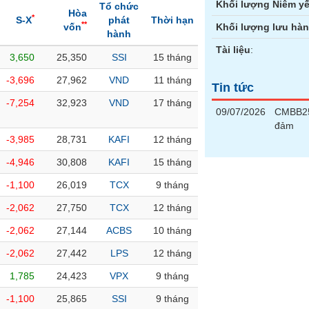
Khối lượng Niêm yế
Tổ chức
Hòa
*
S-X
phát
Thời hạn
**
vốn
Khối lượng lưu hà
hành
Tài liệu
:
3,650
25,350
SSI
15 tháng
-3,696
27,962
VND
11 tháng
Tin tức
-7,254
32,923
VND
17 tháng
09/07/2026
CMBB25
đảm
-3,985
28,731
KAFI
12 tháng
-4,946
30,808
KAFI
15 tháng
-1,100
26,019
TCX
9 tháng
-2,062
27,750
TCX
12 tháng
-2,062
27,144
ACBS
10 tháng
-2,062
27,442
LPS
12 tháng
1,785
24,423
VPX
9 tháng
-1,100
25,865
SSI
9 tháng