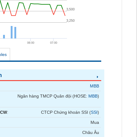
3,500
3,250
06:00
07:00
oles
n
MBB
Ngân hàng TMCP Quân đội (HOSE:
MBB
)
 CW
:
CTCP Chứng khoán SSI (
SSI
)
Mua
Châu Âu