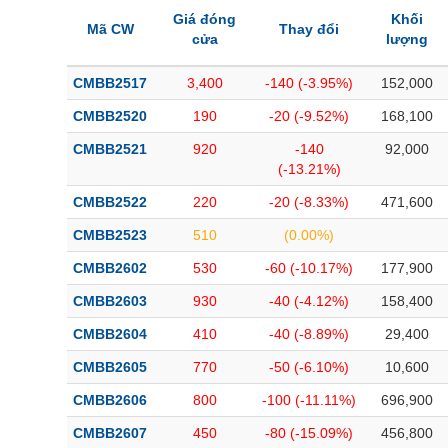
Bài viết của tác giả
(-)
Giá đóng
Khối
Mã CW
Thay đổi
cửa
lượng
Báo cáo phân tích
(-)
CMBB2517
3,400
-140 (-3.95%)
152,000
CMBB2520
190
-20 (-9.52%)
168,100
Thuật ngữ
(-)
CMBB2521
920
-140
92,000
(-13.21%)
Dịch vụ
(-)
CMBB2522
220
-20 (-8.33%)
471,600
CMBB2523
510
(0.00%)
Đào tạo
CMBB2602
530
-60 (-10.17%)
177,900
Sách tài chính
CMBB2603
930
-40 (-4.12%)
158,400
Công cụ đầu tư
CMBB2604
410
-40 (-8.89%)
29,400
Truyền thông tài chính
CMBB2605
770
-50 (-6.10%)
10,600
Dữ liệu tài chính
CMBB2606
800
-100 (-11.11%)
696,900
CMBB2607
450
-80 (-15.09%)
456,800