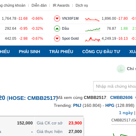
ng chứng khoán
Diễn đàn
IR Awards
Dịch vụ
1,764.78
-11.68
-0.66%
VN30F1M
1,896.00
-17.80
-0
292.64
-0.95
-0.32%
Dầu
76.87
1.88
2
442.05
-2.98
-0.67%
Spot Gold
4,249.19
-16.13
-0
o
Tin tức
Báo cáo phân tích
Thuật ngữ
Dịch vụ
HIẾU
PHÁI SINH
TRÁI PHIẾU
CÔNG CỤ ĐẦU TƯ
XU
Chỉ số PM
VIETSTOCKFINANCE
VĨ MÔ
NGÀNH
20
(
HOSE:
CMBB2517
)
Mã xem cùng
CMBB2517
:
CMBB2606
DOANH NGHIỆP
Trending:
PNJ
(160.804) -
HPG
(128.898)
CỔ PHIẾU
1 ngày
PHÁI SINH
CMBB2517
(Gi
152,000
Giá CK cơ sở
23,900
TRÁI PHIẾU
a
-
Giá thực hiện
27,000