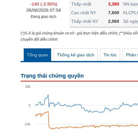
THẾ GIỚI
-140 (-3.95%)
Thấp nhất
3,380
NN bán
06/08/2026 07:58
ĐÔNG DƯƠNG
Cao nhất NY
7,600
KLCPL
Đang giao dịch
Thấp nhất NY
2,060
Số ngà
TÀI CHÍNH CÁ NHÂN
PHÂN TÍCH
(*)S-X là giá chứng khoán cơ sở - giá thực hiện điều chỉnh; (**)Hòa vố
chuyển đổi điều chỉnh
Ngành
(-)
Tổng quan
Thống kê giao dịch
Tin tức
Phân t
VS-SECTOR
NĂNG LƯỢNG
Trạng thái chứng quyền
NGUYÊN VẬT LIỆU
10k
CÔNG NGHIỆP
TIÊU DÙNG KHÔNG THIẾT YẾU
0
TIÊU DÙNG THIẾT YẾU
-10k
CHĂM SÓC SỨC KHỎE