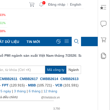
9+
Đăng nhập
English
|
.93%
.51%
.38%
ẤT DỮ LIỆU
TIN MỚI
I ngành sản xuất Việt Nam tháng 7/2026: Sản lượng, số lượng đơ
Mã công ty
Ngành
CMBB2611
CMBB2617
CMBB2614
CMBB2613
 -
FPT
(120.915) -
MBB
(105.721) -
VCB
(101.591)
|
5 ngày
|
3 tháng
|
6 tháng
|
12 tháng
á điều chỉnh)
@Vietstock.vn
3,750