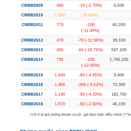
CMBB2609
360
-10 (-2.70%)
6,500
CMBB2610
1,050
(0.00%)
CMBB2611
770
-100
60,200
(-11.49%)
CMBB2612
470
-70 (-12.96%)
39,100
CMBB2613
260
-60 (-18.75%)
587,100
CMBB2614
730
-100
1,785,100
(-12.05%)
CMBB2615
1,640
-80 (-4.65%)
9,400
CMBB2616
1,900
-200 (-9.52%)
70,300
CMBB2617
1,140
-50 (-4.20%)
182,700
CMBB2618
1,870
-50 (-2.60%)
46,100
(*)S-X là giá chứng khoán cơ sở - giá thực hiện điều chỉnh; (**