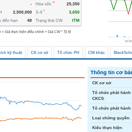
**
-
Hòa vốn
25,350
CÔNG CỤ ĐẦU TƯ
*
H
2,500,000
S-X
3,650
XUẤT DỮ LIỆU
y đến hạn
48
Trạng thái CW
ITM
TIN MỚI
n = Giá thực hiện điều chỉnh + Giá CW * Tỷ lệ
03:00
ích kỹ thuật
CK cơ sở
Tổ chức PH
CW khác
BlackSch
Thông tin cơ bả
CK cơ sở
:
Tổ chức phát hành
CKCS
:
Tổ chức phát hành
Loại chứng quyền
:
Kiểu thực hiện
: