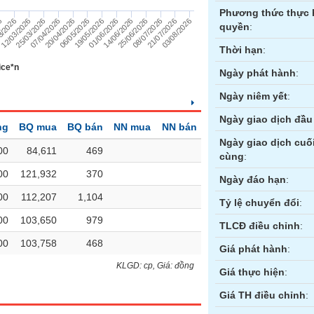
Phương thức thực 
19/05/2026
01/06/2026
14/06/2026
25/06/2026
6
08/07/2026
3/2026
21/07/2026
12/03/2026
03/08/2026
25/03/2026
07/04/2026
20/04/2026
06/05/2026
quyền
:
Thời hạn
:
ice*n
Ngày phát hành
:
Ngày niêm yết
:
Ngày giao dịch đầu 
ng
BQ mua
BQ bán
NN mua
NN bán
Ngày giao dịch cuố
00
84,611
469
cùng
:
00
121,932
370
ền
Hợp đồng tương lai
Trái phiếu
Ngày đáo hạn
:
00
112,207
1,104
Tỷ lệ chuyển đổi
:
00
103,650
979
TLCĐ điều chỉnh
:
00
103,758
468
Giá phát hành
:
KLGD: cp, Giá: đồng
Giá thực hiện
:
Giá TH điều chỉnh
: