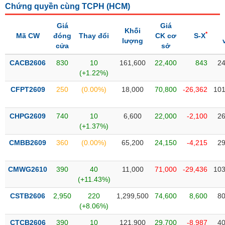
Chứng quyền cùng TCPH (
HCM
)
liệu
Giá
Giá
Tâm
Khối
*
Mã CW
đóng
Thay đổi
CK cơ
S-X
lý
lượng
TIÊU
cửa
sở
thị
DÙNG
trường
KHÔNG
CACB2606
830
10
161,600
22,400
843
24
(+1.22%)
THIẾT
YẾU
CFPT2609
250
(0.00%)
18,000
70,800
-26,362
101
CHPG2609
740
10
6,600
22,000
-2,100
26
(+1.37%)
TIÊU
CMBB2609
360
(0.00%)
65,200
24,150
-4,215
29
DÙNG
THIẾT
YẾU
CMWG2610
390
40
11,000
71,000
-29,436
103
(+11.43%)
CSTB2606
2,950
220
1,299,500
74,600
8,600
80
(+8.06%)
CHĂM
CTCB2606
390
10
121,900
29,700
-8,987
40