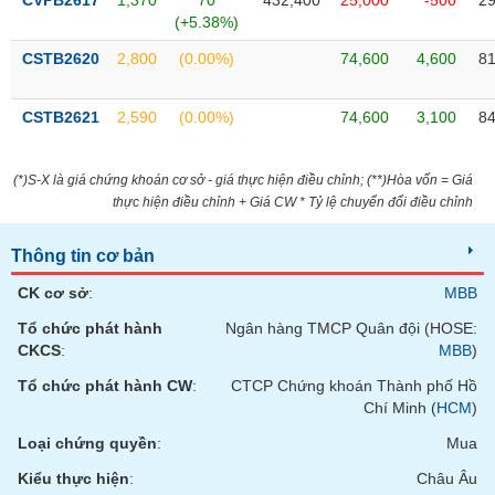
CVPB2617
1,370
70
432,400
25,000
-500
29
Tất cả
Cổ phiếu
Chỉ số
Chứng chỉ quỹ
Chứng q
(+5.38%)
CSTB2620
2,800
(0.00%)
74,600
4,600
81
Lãnh
đạo
(-)
CSTB2621
2,590
(0.00%)
74,600
3,100
84
Tất cả
Người nội bộ
Người liên quan
Cổ đông lớn
(*)S-X là giá chứng khoán cơ sở - giá thực hiện điều chỉnh; (**)Hòa vốn = Giá
Tin
thực hiện điều chỉnh + Giá CW * Tỷ lệ chuyển đổi điều chỉnh
tức
(-)
Thông tin cơ bản
CK cơ sở
:
MBB
Bài
viết
Tổ chức phát hành
Ngân hàng TMCP Quân đội (HOSE:
của
CKCS
:
MBB
)
tác
giả
Tổ chức phát hành CW
:
CTCP Chứng khoán Thành phố Hồ
(-)
Chí Minh (
HCM
)
Loại chứng quyền
:
Mua
Báo
Kiểu thực hiện
:
Châu Âu
cáo