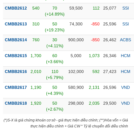
Tổng
VS-
quan
CMBB2612
540
70
59,500
112
25,077
SSI
SECTOR
(+14.89%)
Giao
dịch
CMBB2613
310
50
74,300
-850
25,596
SSI
(+19.23%)
Tài
chính
CMBB2614
760
30
900,000
-850
26,462
ACBS
NĂNG
(+4.11%)
Phân
LƯỢNG
tích
CMBB2615
1,700
60
5,000
1,073
26,346
HCM
kỹ
(+3.66%)
thuật
CMBB2616
2,010
110
102,000
592
27,423
HCM
Hồ
(+5.79%)
NGUYÊN
sơ
VẬT
CMBB2617
1,190
50
580,900
2,131
26,596
VND
doanh
LIỆU
(+4.39%)
nghiệp
CMBB2618
1,920
50
298,000
2,035
29,500
VND
Tin
(+2.67%)
tức
sự
(*)S-X là giá chứng khoán cơ sở - giá thực hiện điều chỉnh; (**)Hòa vốn = Giá
CÔNG
kiện
thực hiện điều chỉnh + Giá CW * Tỷ lệ chuyển đổi điều chỉnh
NGHIỆP
Tài