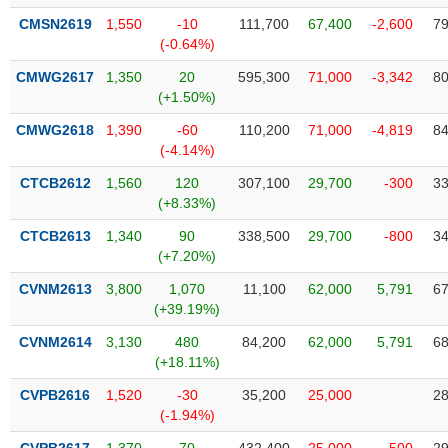
VỤ
CMSN2619
1,550
-10
111,700
67,400
-2,600
79
TRUYỀN
(-0.64%)
THÔNG
CMWG2617
1,350
20
595,300
71,000
-3,342
80
(+1.50%)
CMWG2618
1,390
-60
110,200
71,000
-4,819
84
TIỆN
(-4.14%)
ÍCH
CTCB2612
1,560
120
307,100
29,700
-300
33
(+8.33%)
CTCB2613
1,340
90
338,500
29,700
-800
34
(+7.20%)
BẤT
CVNM2613
3,800
1,070
11,100
62,000
5,791
67
ĐỘNG
(+39.19%)
SẢN
CVNM2614
3,130
480
84,200
62,000
5,791
68
(+18.11%)
Mã
chứng
CVPB2616
1,520
-30
35,200
25,000
28
khoán
(-)
(-1.94%)