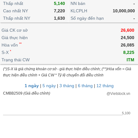
khoản
lai
Thấp nhất
5,140
NN bán
-
dịch
lỗ
Phân
Vĩ
Thống
Định
Cao nhất NY
7,220
KLCPLH
10,000,000
tích
mô
BẤT
Chứng
IR
Giao
kê
Chứng
giá
Thấp nhất NY
kỹ
1,630
Số ngày đến hạn
-
ĐỘNG
quyền
Awards
dịch
giao
quyền
thuật
SẢN
Nước
nội
dịch
Trái
Giá CK cơ sở
26,600
ngoài
Tổng
bộ
Bảng
phiếu
Giá thực hiện
24,500
Tin
quan
giá
Đào
doanh
Tự
**
Niên
tức
Hòa vốn
26,085
TÀI
trực
tạo
nghiệp
doanh
Thống
giám
*
S-X
8,225
CHÍNH
tuyến
kê
Top
Trạng thái CW
ITM
Tài
giao
Bộ
cổ
liệu
(*)S-X là giá chứng khoán cơ sở - giá thực hiện điều chỉnh; (**)Hòa vốn = Giá
dịch
Dịch
lọc
phiếu
cổ
HÀNG
thực hiện điều chỉnh + Giá CW * Tỷ lệ chuyển đổi điều chỉnh
vụ
cổ
Định
đông
HÓA
Bản
phiếu
1 ngày
|
5 ngày
|
3 tháng
|
6 tháng
|
12 tháng
giá
đồ
So
CMBB2509
(Giá điều chỉnh)
@Vietstock.vn
ngành
sánh
KINH
cổ
Thống
TẾ
phiếu
kê
5,100
giao
Báo
dịch
cáo
THẾ
phân
GIỚI