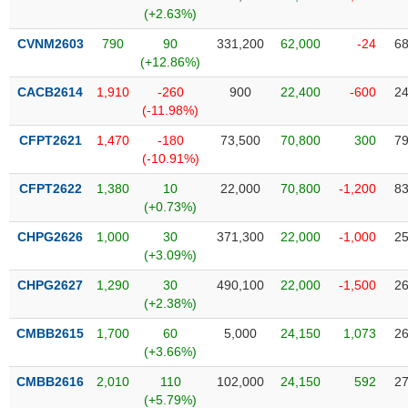
SÓC
(+2.63%)
SỨC
KHỎE
CVNM2603
790
90
331,200
62,000
-24
68
(+12.86%)
CACB2614
1,910
-260
900
22,400
-600
24
(-11.98%)
TÀI
CFPT2621
1,470
-180
73,500
70,800
300
79
CHÍNH
(-10.91%)
CFPT2622
1,380
10
22,000
70,800
-1,200
83
(+0.73%)
CHPG2626
1,000
30
371,300
22,000
-1,000
25
CÔNG
(+3.09%)
NGHỆ
THÔNG
CHPG2627
1,290
30
490,100
22,000
-1,500
26
(+2.38%)
TIN
CMBB2615
1,700
60
5,000
24,150
1,073
26
(+3.66%)
CMBB2616
2,010
110
102,000
24,150
592
27
DỊCH
(+5.79%)