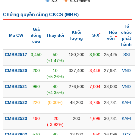
S-X
S-X-Price*n
Trạng
Chứng quyền cùng CKCS (
MBB
)
thái
NGÀNH
cổ
Tổ
phiếu
Giá
Khối
Hòa
chức
*
Mã CW
đóng
Thay đổi
S-X
**
lượng
vốn
phát
Quy
cửa
hành
DOANH
mô
NGHIỆP
thị
CMBB2517
3,450
50
180,200
3,900
25,425
SSI
trường
(+1.47%)
Niêm
CMBB2520
200
10
337,400
-3,446
27,981
VND
CỔ
yết
(+5.26%)
PHIẾU
Niêm
CMBB2521
960
40
276,500
-7,004
33,000
VND
yết
(+4.35%)
mới
PHÁI
CMBB2522
220
(0.00%)
48,200
-3,735
28,731
KAFI
Niêm
SINH
yết
CMBB2523
490
-20
200
-4,696
30,731
KAFI
bổ
(-3.92%)
sung
TRÁI
CMBB2602
570
40
23,000
-850
26,096
TCX