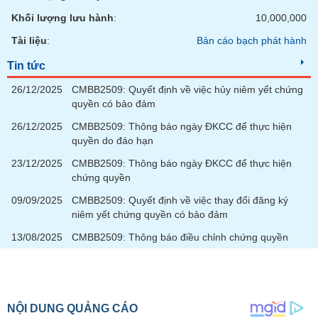
chính
Khối lượng lưu hành
:
10,000,000
Tài liệu
:
Bản cáo bạch phát hành
Tin tức
Công
cụ
26/12/2025
CMBB2509: Quyết định về việc hủy niêm yết chứng
đầu
quyền có bảo đảm
tư
26/12/2025
CMBB2509: Thông báo ngày ĐKCC để thực hiện
quyền do đáo hạn
23/12/2025
CMBB2509: Thông báo ngày ĐKCC để thực hiện
chứng quyền
Truyền
thông
09/09/2025
CMBB2509: Quyết định về việc thay đổi đăng ký
tài
niêm yết chứng quyền có bảo đảm
chính
13/08/2025
CMBB2509: Thông báo điều chỉnh chứng quyền
Dữ
liệu