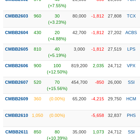
PHIẾU
Hủy
(+7.55%)
niêm
yết
CMBB2603
960
30
80,000
-1,812
27,808
TCX
(+3.23%)
Theo
CÔNG
dõi
CMBB2604
430
20
42,700
-1,812
27,202
ACBS
CỤ
đặc
(+4.88%)
ĐẦU
biệt
TƯ
CMBB2605
810
40
3,000
-1,812
27,519
LPS
Không
(+5.19%)
được
CMBB2606
900
100
819,200
2,035
24,712
VPX
ký
XUẤT
(+12.50%)
quỹ
DỮ
LIỆU
CMBB2607
520
70
454,700
-850
26,000
SSI
Danh
(+15.56%)
mục
ETF
CMBB2609
360
(0.00%)
65,200
-4,215
29,750
HCM
TIN
Cổ
MỚI
CMBB2610
phiếu
1,050
(0.00%)
-5,658
32,837
PHS
chi
Ngành
tiết
(-)
CMBB2611
850
80
35,000
1,073
24,712
SSI
(+10.39%)