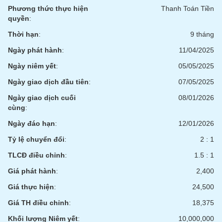
phân
Phương thức thực hiện
Thanh Toán Tiền
tích
quyền
:
(-)
Thời hạn
:
9 tháng
Ngày phát hành
:
11/04/2025
Thuật
ngữ
Ngày niêm yết
:
05/05/2025
(-)
Ngày giao dịch đầu tiên
:
07/05/2025
Dịch
Ngày giao dịch cuối
08/01/2026
vụ
cùng
:
(-)
Ngày đáo hạn
:
12/01/2026
Tỷ lệ chuyển đổi
:
2 : 1
Đào
TLCĐ điều chỉnh
:
1.5 : 1
tạo
Giá phát hành
:
2,400
Giá thực hiện
:
24,500
Giá TH điều chỉnh
:
18,375
Sách
tài
Khối lượng Niêm yết
:
10,000,000