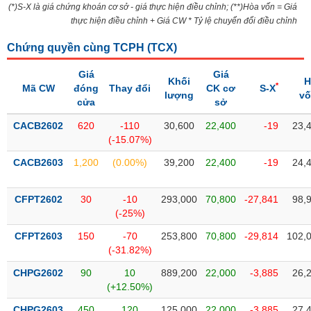
(*)S-X là giá chứng khoán cơ sở - giá thực hiện điều chỉnh; (**)Hòa vốn = Giá
liệu
thực hiện điều chỉnh + Giá CW * Tỷ lệ chuyển đổi điều chỉnh
Tâm
Chứng quyền cùng TCPH (
TCX
)
lý
TIÊU
thị
DÙNG
Giá
Giá
Khối
H
trường
KHÔNG
*
Mã CW
đóng
Thay đổi
CK cơ
S-X
lượng
v
THIẾT
cửa
sở
YẾU
CACB2602
620
-110
30,600
22,400
-19
23,
(-15.07%)
CACB2603
1,200
(0.00%)
39,200
22,400
-19
24,
TIÊU
CFPT2602
30
-10
293,000
70,800
-27,841
98,
DÙNG
(-25%)
THIẾT
YẾU
CFPT2603
150
-70
253,800
70,800
-29,814
102,
(-31.82%)
CHPG2602
90
10
889,200
22,000
-3,885
26,
(+12.50%)
CHĂM
CHPG2603
450
120
125,000
22,000
-3,885
27,