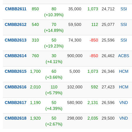
Tổng
VS-
quan
SECTOR
CMBB2611
850
80
35,000
1,073
24,712
SSI
(+10.39%)
Giao
dịch
CMBB2612
540
70
59,500
112
25,077
SSI
(+14.89%)
Tài
chính
CMBB2613
310
50
74,300
-850
25,596
SSI
NĂNG
(+19.23%)
Phân
LƯỢNG
tích
CMBB2614
760
30
900,000
-850
26,462
ACBS
kỹ
(+4.11%)
thuật
CMBB2615
1,700
60
5,000
1,073
26,346
HCM
Hồ
(+3.66%)
NGUYÊN
sơ
VẬT
CMBB2616
2,010
110
102,000
592
27,423
HCM
doanh
LIỆU
(+5.79%)
nghiệp
CMBB2617
1,190
50
580,900
2,131
26,596
VND
Tin
(+4.39%)
tức
sự
CMBB2618
1,920
50
298,000
2,035
29,500
VND
CÔNG
kiện
(+2.67%)
NGHIỆP
Tài