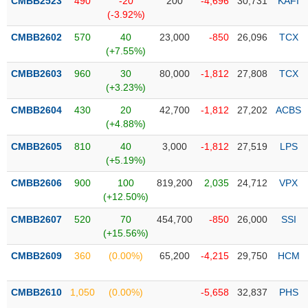
PHIẾU
CMBB2523
490
-20
200
-4,696
30,731
KAFI
Hủy
(-3.92%)
niêm
yết
CMBB2602
570
40
23,000
-850
26,096
TCX
(+7.55%)
Theo
CÔNG
dõi
CMBB2603
960
30
80,000
-1,812
27,808
TCX
CỤ
đặc
(+3.23%)
ĐẦU
biệt
TƯ
CMBB2604
430
20
42,700
-1,812
27,202
ACBS
Không
(+4.88%)
được
CMBB2605
810
40
3,000
-1,812
27,519
LPS
ký
XUẤT
(+5.19%)
quỹ
DỮ
LIỆU
CMBB2606
900
100
819,200
2,035
24,712
VPX
Danh
(+12.50%)
mục
ETF
CMBB2607
520
70
454,700
-850
26,000
SSI
TIN
(+15.56%)
Cổ
MỚI
phiếu
CMBB2609
360
(0.00%)
65,200
-4,215
29,750
HCM
chi
Ngành
tiết
(-)
CMBB2610
1,050
(0.00%)
-5,658
32,837
PHS