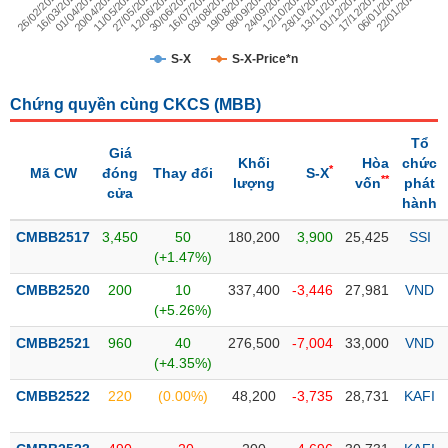
06/01/2026
13/11/2025
24/09/2025
03/08/2025
12/06/2025
20/04/2025
26/02/2025
22/01/2026
01/12/2025
12/10/2025
19/08/2025
30/06/2025
11/05/2025
16/03/2025
17/12/2025
28/10/2025
08/09/2025
16/07/2025
27/05/2025
01/04/2025
Trạng
thái
S-X
S-X-Price*n
NGÀNH
cổ
phiếu
Chứng quyền cùng CKCS (
MBB
)
Quy
Tổ
Giá
DOANH
mô
Khối
Hòa
chức
*
Mã CW
đóng
Thay đổi
S-X
NGHIỆP
thị
**
lượng
vốn
phát
cửa
trường
hành
Niêm
CMBB2517
3,450
50
180,200
3,900
25,425
SSI
CỔ
yết
(+1.47%)
PHIẾU
Niêm
CMBB2520
200
10
337,400
-3,446
27,981
VND
yết
(+5.26%)
mới
PHÁI
CMBB2521
960
40
276,500
-7,004
33,000
VND
Niêm
SINH
(+4.35%)
yết
CMBB2522
220
(0.00%)
48,200
-3,735
28,731
KAFI
bổ
sung
TRÁI