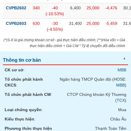
VỤ
CVPB2602
340
-40
6,400
25,000
-4,476
30,
TRUYỀN
(-10.53%)
THÔNG
CVPB2603
630
-30
31,400
25,000
-5,459
31,
(-4.55%)
(*)S-X là giá chứng khoán cơ sở - giá thực hiện điều chỉnh; (**)Hòa vốn = Giá
TIỆN
thực hiện điều chỉnh + Giá CW * Tỷ lệ chuyển đổi điều chỉnh
ÍCH
Thông tin cơ bản
CK cơ sở
:
MBB
Tổ chức phát hành
Ngân hàng TMCP Quân đội (HOSE:
BẤT
CKCS
:
MBB
)
ĐỘNG
SẢN
Tổ chức phát hành CW
:
CTCP Chứng khoán Kỹ Thương
(
TCX
)
Mã
Loại chứng quyền
:
Mua
chứng
khoán
Kiểu thực hiện
:
Châu Âu
(-)
Phương thức thực hiện
Thanh Toán Tiền