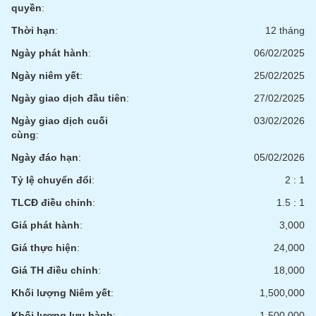
Tất cả
Cổ phiếu
Chỉ số
Chứng chỉ quỹ
Chứng q
quyền
:
Thời hạn
:
12 tháng
Lãnh
đạo
Ngày phát hành
:
06/02/2025
(-)
Ngày niêm yết
:
25/02/2025
Tất cả
Người nội bộ
Người liên quan
Cổ đông lớn
Ngày giao dịch đầu tiên
:
27/02/2025
Ngày giao dịch cuối
03/02/2026
Tin
cùng
:
tức
(-)
Ngày đáo hạn
:
05/02/2026
Tỷ lệ chuyển đổi
:
2 : 1
Bài
TLCĐ điều chỉnh
:
1.5 : 1
viết
của
Giá phát hành
:
3,000
tác
giả
Giá thực hiện
:
24,000
(-)
Giá TH điều chỉnh
:
18,000
Khối lượng Niêm yết
:
1,500,000
Báo
cáo
Khối lượng lưu hành
:
1,500,000