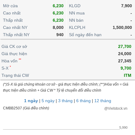
khoản
lai
dịch
lỗ
Phân
Vĩ
Mở cửa
6,230
KLGD
7,900
Thống
Định
tích
mô
BẤT
Chứng
IR
Cao nhất
6,230
NN mua
-
Giao
kê
Chứng
giá
kỹ
ĐỘNG
quyền
Awards
Thấp nhất
6,230
NN bán
-
dịch
giao
quyền
thuật
SẢN
Nước
Cao nhất NY
nội
dịch
8,000
KLCPLH
1,500,000
Trái
ngoài
Tổng
bộ
Bảng
Thấp nhất NY
phiếu
940
Số ngày đến hạn
-
Tin
quan
giá
Đào
doanh
Tự
Niên
tức
TÀI
Giá CK cơ sở
trực
27,700
tạo
nghiệp
doanh
Thống
giám
CHÍNH
tuyến
Giá thực hiện
24,000
kê
Top
Tài
**
Hòa vốn
27,345
giao
Bộ
cổ
liệu
*
S-X
dịch
Dịch
9,700
lọc
phiếu
cổ
HÀNG
vụ
cổ
Trạng thái CW
ITM
Định
đông
HÓA
Bản
phiếu
giá
(*)S-X là giá chứng khoán cơ sở - giá thực hiện điều chỉnh; (**)Hòa vốn = Giá
đồ
thực hiện điều chỉnh + Giá CW * Tỷ lệ chuyển đổi điều chỉnh
So
ngành
sánh
KINH
1 ngày
|
5 ngày
|
3 tháng
|
6 tháng
|
12 tháng
cổ
Thống
TẾ
CMBB2507
(Giá điều chỉnh)
@Vietstock.vn
phiếu
kê
giao
Báo
dịch
cáo
THẾ
5,990
phân
GIỚI