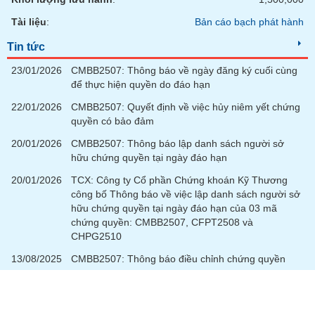
phân
tích
Tài liệu
:
Bản cáo bạch phát hành
(-)
Tin tức
23/01/2026
CMBB2507: Thông báo về ngày đăng ký cuối cùng
Thuật
ngữ
để thực hiện quyền do đáo hạn
(-)
22/01/2026
CMBB2507: Quyết định về việc hủy niêm yết chứng
quyền có bảo đảm
Dịch
20/01/2026
CMBB2507: Thông báo lập danh sách người sở
vụ
hữu chứng quyền tại ngày đáo hạn
(-)
20/01/2026
TCX: Công ty Cổ phần Chứng khoán Kỹ Thương
công bố Thông báo về việc lập danh sách người sở
Đào
hữu chứng quyền tại ngày đáo hạn của 03 mã
tạo
chứng quyền: CMBB2507, CFPT2508 và
CHPG2510
13/08/2025
CMBB2507: Thông báo điều chỉnh chứng quyền
Sách
tài