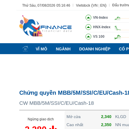
(
)
Đấu trườn
Thứ Sáu, 07/08/2026
05:16:47
Vietstock
VN
|
EN
VN-Index
HNX-Index
VS 100
Tất cả
Tính năng
Ngành
Mã chứng khoán
Lãnh đạ
VĨ MÔ
NGÀNH
DOANH NGHIỆP
CỔ P
Tính năng
(-)
VIETSTOCK
CHỨNG KHOÁN
DOANH NGHIỆP
Chứng quyền MBB/5M/SSI/C/EU/Cash-1
BẤT ĐỘNG SẢN
CW MBB/5M/SSI/C/EU/Cash-18
TÀI CHÍNH
HÀNG HÓA
Mở cửa
2,340
KLGD
Ngừng giao dịch
KINH TẾ
Cao nhất
2,350
NN mu