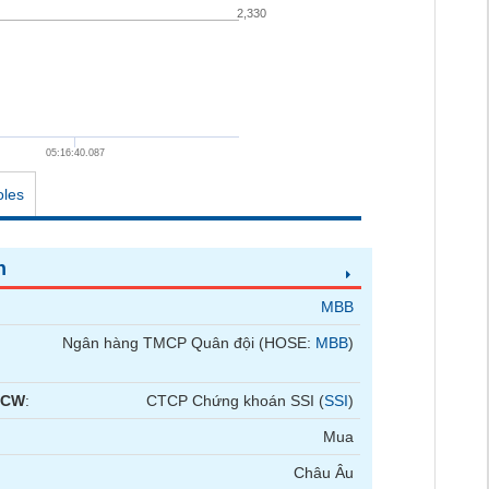
2,330
05:16:40.087
oles
n
MBB
Ngân hàng TMCP Quân đội (HOSE:
MBB
)
 CW
:
CTCP Chứng khoán SSI (
SSI
)
Mua
Châu Âu