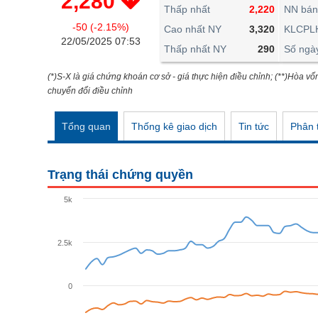
2,280
THẾ GIỚI
Thấp nhất
2,220
NN bán
-50 (-2.15%)
ĐÔNG DƯƠNG
Cao nhất NY
3,320
KLCPL
22/05/2025 07:53
Thấp nhất NY
290
Số ngà
TÀI CHÍNH CÁ NHÂN
PHÂN TÍCH
(*)S-X là giá chứng khoán cơ sở - giá thực hiện điều chỉnh; (**)Hòa vố
chuyển đổi điều chỉnh
Ngành
(-)
Tổng quan
Thống kê giao dịch
Tin tức
Phân t
VS-SECTOR
NĂNG LƯỢNG
Trạng thái chứng quyền
NGUYÊN VẬT LIỆU
5k
CÔNG NGHIỆP
TIÊU DÙNG KHÔNG THIẾT YẾU
2.5k
TIÊU DÙNG THIẾT YẾU
0
CHĂM SÓC SỨC KHỎE