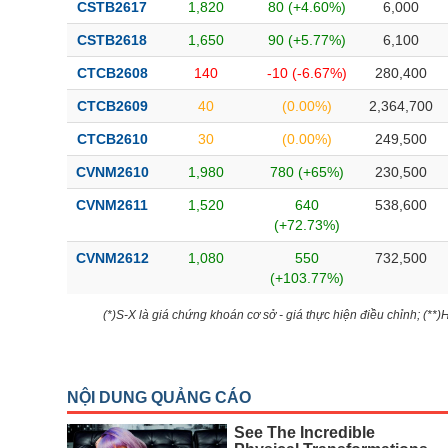
CSTB2617
1,820
80 (+4.60%)
6,000
CSTB2618
1,650
90 (+5.77%)
6,100
CTCB2608
140
-10 (-6.67%)
280,400
CTCB2609
40
(0.00%)
2,364,700
CTCB2610
30
(0.00%)
249,500
CVNM2610
1,980
780 (+65%)
230,500
CVNM2611
1,520
640
538,600
(+72.73%)
CVNM2612
1,080
550
732,500
(+103.77%)
(*)S-X là giá chứng khoán cơ sở - giá thực hiện điều chỉnh; (**