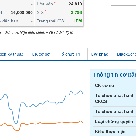
**
-
Hòa vốn
24,819
CÔNG CỤ ĐẦU TƯ
*
H
16,000,000
S-X
3,798
XUẤT DỮ LIỆU
y đến hạn
-
Trạng thái CW
ITM
TIN MỚI
n = Giá thực hiện điều chỉnh + Giá CW * Tỷ lệ
ích kỹ thuật
CK cơ sở
Tổ chức PH
CW khác
BlackSch
Thông tin cơ bả
CK cơ sở
:
Tổ chức phát hành
CKCS
:
Tổ chức phát hành
Loại chứng quyền
:
Kiểu thực hiện
: