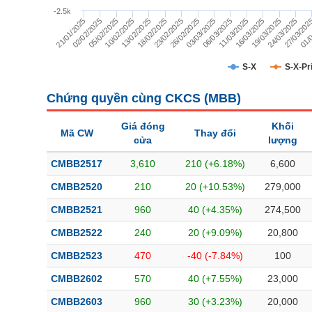
TÀI CHÍNH
-2.5k
23/02/2025
16/03/2025
10/02/2025
03/03/2025
21/01/2025
24/03/2025
18/02/2025
11/03/2025
05/02/2025
01/0
26/02/2025
19/03/2025
13/02/2025
06/03/2025
02/02/2025
27/03/202
CÔNG NGHỆ THÔNG TIN
DỊCH VỤ TRUYỀN THÔNG
S-X
S-X-Pr
TIỆN ÍCH
Chứng quyền cùng CKCS (
MBB
)
BẤT ĐỘNG SẢN
Giá đóng
Khối
Mã CW
Thay đổi
cửa
lượng
Mã chứng khoán
(-)
CMBB2517
3,610
210 (+6.18%)
6,600
Tất cả
Cổ phiếu
Chỉ số
Chứng chỉ quỹ
Chứng quy
CMBB2520
210
20 (+10.53%)
279,000
CMBB2521
960
40 (+4.35%)
274,500
Lãnh đạo
(-)
CMBB2522
240
20 (+9.09%)
20,800
Tất cả
Người nội bộ
Người liên quan
Cổ đông lớn
CMBB2523
470
-40 (-7.84%)
100
CMBB2602
570
40 (+7.55%)
23,000
Tin tức
(-)
CMBB2603
960
30 (+3.23%)
20,000