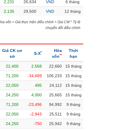
2,231
26,634
VND
6 tháng
2,135
29,500
VND
12 tháng
)Hòa vốn = Giá thực hiện điều chỉnh + Giá CW * Tỷ lệ
chuyển đổi điều chỉnh
Giá CK cơ
Hòa
Thời
*
S-X
**
sở
vốn
hạn
22,400
2,568
22,660
15 tháng
71,200
-34,689
106,233
15 tháng
22,050
495
24,112
15 tháng
24,250
4,000
25,665
15 tháng
71,200
-23,496
94,992
9 tháng
22,050
-2,943
25,511
9 tháng
24,250
-750
25,942
9 tháng