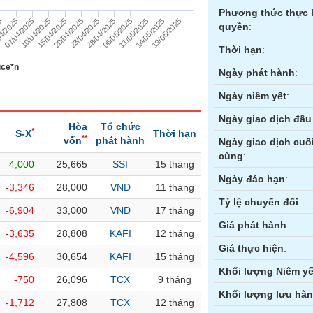
Phương thức thực 
20/04/2025
14/05/2025
07/04/2025
28/04/2025
15/04/2025
11/05/2025
4/2025
23/04/2025
19/05/2025
10/04/2025
06/05/2025
5
quyền
:
Thời hạn
:
ice*n
Ngày phát hành
:
Ngày niêm yết
:
Ngày giao dịch đầu 
Hòa
Tổ chức
*
S-X
Thời hạn
**
vốn
phát hành
Ngày giao dịch cuố
cùng
:
4,000
25,665
SSI
15 tháng
ền
Hợp đồng tương lai
Trái phiếu
Ngày đáo hạn
:
-3,346
28,000
VND
11 tháng
Tỷ lệ chuyển đổi
:
-6,904
33,000
VND
17 tháng
Giá phát hành
:
-3,635
28,808
KAFI
12 tháng
Giá thực hiện
:
-4,596
30,654
KAFI
15 tháng
Khối lượng Niêm yế
-750
26,096
TCX
9 tháng
Khối lượng lưu hà
-1,712
27,808
TCX
12 tháng