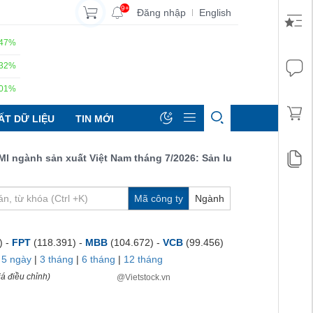
9+
Đăng nhập
English
|
.47%
.32%
.01%
ẤT DỮ LIỆU
TIN MỚI
ành sản xuất Việt Nam tháng 7/2026: Sản lượng, số lượng đơn đặ
Mã công ty
Ngành
) -
FPT
(118.391) -
MBB
(104.672) -
VCB
(99.456)
|
5 ngày
|
3 tháng
|
6 tháng
|
12 tháng
á điều chỉnh)
@Vietstock.vn