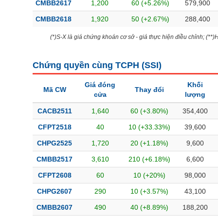
CMBB2617
1,200
60 (+5.26%)
579,900
CMBB2618
1,920
50 (+2.67%)
288,400
(*)S-X là giá chứng khoán cơ sở - giá thực hiện điều chỉnh; (**
Chứng quyền cùng TCPH (
SSI
)
Giá đóng
Khối
Mã CW
Thay đổi
cửa
lượng
CACB2511
1,640
60 (+3.80%)
354,400
CFPT2518
40
10 (+33.33%)
39,600
CHPG2525
1,720
20 (+1.18%)
9,600
CMBB2517
3,610
210 (+6.18%)
6,600
CFPT2608
60
10 (+20%)
98,000
CHPG2607
290
10 (+3.57%)
43,100
CMBB2607
490
40 (+8.89%)
188,200