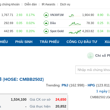
g chứng khoán
Diễn đàn
IR Awards
Dịch vụ
1,767.71
2.93
0.17%
VN30F1M
1,904.90
8.90
0
292.69
0.05
0.02%
Dầu
78.30
0.25
0
442.95
0.90
0.20%
Spot Gold
4,263.82
0.34
0
o
Tin tức
Báo cáo phân tích
Thuật ngữ
Dịch vụ
HIẾU
PHÁI SINH
TRÁI PHIẾU
CÔNG CỤ ĐẦU TƯ
XU
Chỉ số PMI ng
VIETSTOCKFINANCE
VĨ MÔ
NGÀNH
8
(
HOSE:
CMBB2502
)
DOANH NGHIỆP
Trending:
PNJ
(162.998) -
HPG
(123.811
CỔ PHIẾU
1 ngày
PHÁI SINH
CMBB2502
(Gi
1,534,100
Giá CK cơ sở
24,650
TRÁI PHIẾU
a
-
Giá thực hiện
20,852