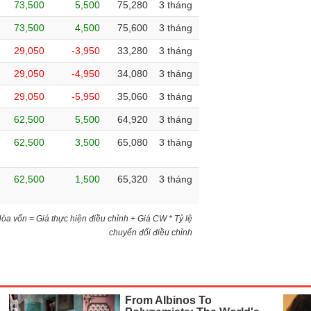
73,500
5,500
75,280
3 tháng
73,500
4,500
75,600
3 tháng
29,050
-3,950
33,280
3 tháng
29,050
-4,950
34,080
3 tháng
29,050
-5,950
35,060
3 tháng
62,500
5,500
64,920
3 tháng
62,500
3,500
65,080
3 tháng
62,500
1,500
65,320
3 tháng
)Hòa vốn = Giá thực hiện điều chỉnh + Giá CW * Tỷ lệ
chuyển đổi điều chỉnh