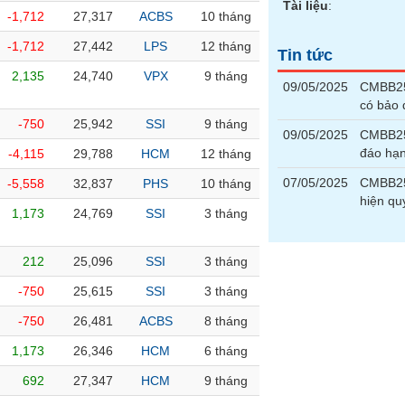
Tài liệu
:
-1,712
27,317
ACBS
10 tháng
-1,712
27,442
LPS
12 tháng
Tin tức
2,135
24,740
VPX
9 tháng
09/05/2025
CMBB250
có bảo
-750
25,942
SSI
9 tháng
09/05/2025
CMBB25
đáo hạ
-4,115
29,788
HCM
12 tháng
07/05/2025
CMBB250
-5,558
32,837
PHS
10 tháng
hiện qu
1,173
24,769
SSI
3 tháng
212
25,096
SSI
3 tháng
-750
25,615
SSI
3 tháng
-750
26,481
ACBS
8 tháng
1,173
26,346
HCM
6 tháng
692
27,347
HCM
9 tháng