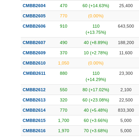
Bài viết của tác giả
(-)
CMBB2604
470
60 (+14.63%)
25,400
CMBB2605
770
(0.00%)
Báo cáo phân tích
(-)
CMBB2606
910
110
643,500
(+13.75%)
CMBB2607
490
40 (+8.89%)
188,200
Thuật ngữ
(-)
CMBB2609
370
10 (+2.78%)
11,600
Dịch vụ
(-)
CMBB2610
1,050
(0.00%)
CMBB2611
880
110
23,300
Đào tạo
(+14.29%)
Sách tài chính
CMBB2612
550
80 (+17.02%)
2,100
Công cụ đầu tư
CMBB2613
320
60 (+23.08%)
22,500
CMBB2614
770
40 (+5.48%)
833,300
Truyền thông tài chính
CMBB2615
1,700
60 (+3.66%)
5,000
Dữ liệu tài chính
CMBB2616
1,970
70 (+3.68%)
5,000