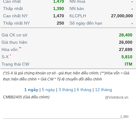
khoản
Cao nhất
1,470
NN mua
-
lai
dịch
lỗ
Phân
Vĩ
Thấp nhất
Thống
1,390
NN bán
-
Định
tích
mô
BẤT
Chứng
IR
Giao
kê
Chứng
Cao nhất NY
1,470
KLCPLH
27,000,000
giá
kỹ
ĐỘNG
quyền
Awards
dịch
giao
quyền
Thấp nhất NY
250
Số ngày đến hạn
-
thuật
SẢN
Nước
nội
dịch
Trái
ngoài
Tổng
bộ
Bảng
Giá CK cơ sở
phiếu
28,400
Tin
quan
giá
Đào
doanh
Giá thực hiện
26,000
Tự
Niên
tức
TÀI
trực
tạo
nghiệp
**
doanh
Hòa vốn
Thống
27,699
giám
CHÍNH
tuyến
kê
*
S-X
5,810
Top
Tài
giao
Bộ
Trạng thái CW
ITM
cổ
liệu
dịch
Dịch
lọc
phiếu
cổ
(*)S-X là giá chứng khoán cơ sở - giá thực hiện điều chỉnh; (**)Hòa vốn = Giá
HÀNG
vụ
cổ
Định
đông
thực hiện điều chỉnh + Giá CW * Tỷ lệ chuyển đổi điều chỉnh
HÓA
Bản
phiếu
giá
đồ
1 ngày
|
5 ngày
|
3 tháng
|
6 tháng
|
12 tháng
So
ngành
CMBB2405
(Giá điều chỉnh)
@Vietstock.vn
sánh
KINH
cổ
Thống
TẾ
phiếu
kê
1,380
giao
Báo
dịch
cáo
THẾ
phân
GIỚI