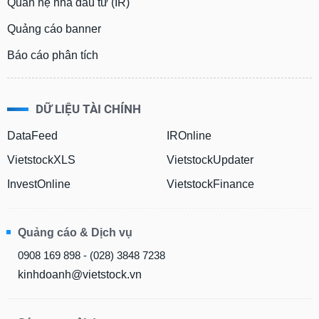
Quan hệ nhà đầu tư (IR)
Quảng cáo banner
Báo cáo phân tích
DỮ LIỆU TÀI CHÍNH
DataFeed
IROnline
VietstockXLS
VietstockUpdater
InvestOnline
VietstockFinance
Quảng cáo & Dịch vụ
0908 169 898 - (028) 3848 7238
kinhdoanh@vietstock.vn