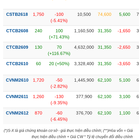
phân
tích
(-)
CSTB2618
1,750
-100
10,500
74,600
5,600
7
(-5.41%)
CTCB2608
240
100
1,160,500
31,350
-1,650
3
Thuật
(+71.43%)
ngữ
(-)
CTCB2609
130
70
4,632,000
31,350
-2,650
3
(+116.67%)
Dịch
CTCB2610
60
20 (+50%)
3,328,400
31,350
-3,650
3
vụ
(-)
CVNM2610
1,720
-50
1,445,900
62,100
5,100
6
(-2.82%)
Đào
CVNM2611
1,260
-130
377,900
62,100
3,100
6
tạo
(-9.35%)
CVNM2612
870
-60
376,700
62,100
1,100
6
(-6.45%)
Sách
(*)S-X là giá chứng khoán cơ sở - giá thực hiện điều chỉnh; (**)Hòa vốn = Giá
tài
thực hiện điều chỉnh + Giá CW * Tỷ lệ chuyển đổi điều chỉnh