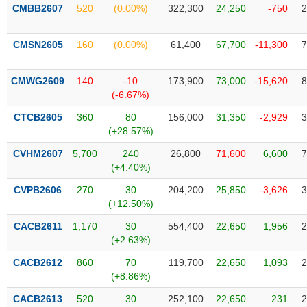
SÓC
CMBB2607
520
(0.00%)
322,300
24,250
-750
2
SỨC
KHỎE
CMSN2605
160
(0.00%)
61,400
67,700
-11,300
7
CMWG2609
140
-10
173,900
73,000
-15,620
8
(-6.67%)
TÀI
CHÍNH
CTCB2605
360
80
156,000
31,350
-2,929
3
(+28.57%)
CVHM2607
5,700
240
26,800
71,600
6,600
7
(+4.40%)
CÔNG
CVPB2606
270
30
204,200
25,850
-3,626
3
NGHỆ
(+12.50%)
THÔNG
CACB2611
1,170
30
554,400
22,650
1,956
2
TIN
(+2.63%)
CACB2612
860
70
119,700
22,650
1,093
2
(+8.86%)
DỊCH
CACB2613
520
30
252,100
22,650
231
2