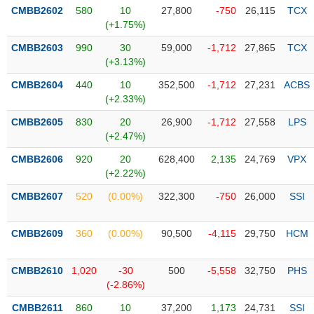
PHIẾU
Hủy
CMBB2602
580
10
27,800
-750
26,115
TCX
niêm
(+1.75%)
yết
CMBB2603
990
30
59,000
-1,712
27,865
TCX
Theo
(+3.13%)
CÔNG
dõi
CỤ
đặc
CMBB2604
440
10
352,500
-1,712
27,231
ACBS
ĐẦU
biệt
(+2.33%)
TƯ
Không
CMBB2605
830
20
26,900
-1,712
27,558
LPS
được
(+2.47%)
ký
XUẤT
CMBB2606
920
20
628,400
2,135
24,769
VPX
quỹ
DỮ
(+2.22%)
LIỆU
Danh
CMBB2607
520
(0.00%)
322,300
-750
26,000
SSI
mục
ETF
CMBB2609
360
(0.00%)
90,500
-4,115
29,750
HCM
TIN
Cổ
MỚI
phiếu
CMBB2610
1,020
-30
500
-5,558
32,750
PHS
chi
Ngành
(-2.86%)
tiết
(-)
CMBB2611
860
10
37,200
1,173
24,731
SSI