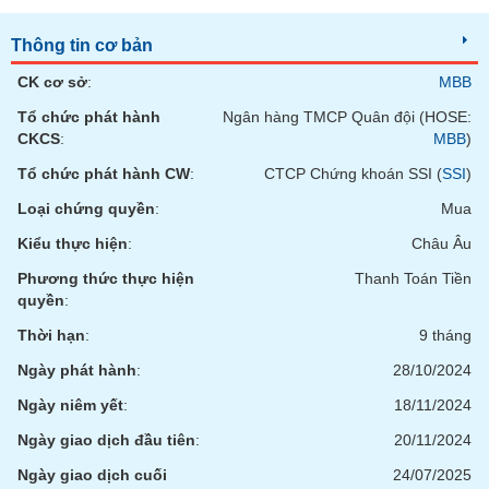
chính
Thông tin cơ bản
CK cơ sở
:
MBB
Công
Tổ chức phát hành
Ngân hàng TMCP Quân đội (HOSE:
cụ
CKCS
:
MBB
)
đầu
tư
Tổ chức phát hành CW
:
CTCP Chứng khoán SSI (
SSI
)
Loại chứng quyền
:
Mua
Kiểu thực hiện
:
Châu Âu
Truyền
Phương thức thực hiện
Thanh Toán Tiền
thông
quyền
:
tài
Thời hạn
:
9 tháng
chính
Ngày phát hành
:
28/10/2024
Ngày niêm yết
:
18/11/2024
Ngày giao dịch đầu tiên
:
20/11/2024
Dữ
liệu
Ngày giao dịch cuối
24/07/2025