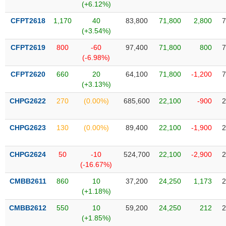
VỤ
(+6.12%)
TRUYỀN
CFPT2618
1,170
40
83,800
71,800
2,800
7
THÔNG
(+3.54%)
CFPT2619
800
-60
97,400
71,800
800
7
(-6.98%)
CFPT2620
660
20
64,100
71,800
-1,200
7
TIỆN
(+3.13%)
ÍCH
CHPG2622
270
(0.00%)
685,600
22,100
-900
2
CHPG2623
130
(0.00%)
89,400
22,100
-1,900
2
BẤT
ĐỘNG
CHPG2624
50
-10
524,700
22,100
-2,900
2
SẢN
(-16.67%)
CMBB2611
860
10
37,200
24,250
1,173
2
Mã
(+1.18%)
chứng
khoán
(-)
CMBB2612
550
10
59,200
24,250
212
2
(+1.85%)