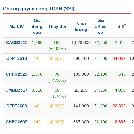
liệu
Chứng quyền cùng TCPH (
SSI
)
Tâm
Giá
Giá
lý
Khối
TIÊU
*
Mã CW
đóng
Thay đổi
CK cơ
S-X
thị
lượng
DÙNG
cửa
sở
trường
KHÔNG
CACB2511
1,760
100
1,029,600
22,650
2,818
2
THIẾT
(+6.02%)
YẾU
CFPT2518
20
(0.00%)
590,700
71,800
-34,089
10
CHPG2525
1,670
70
135,000
22,100
545
2
TIÊU
(+4.38%)
DÙNG
CMBB2517
3,510
60
26,200
24,250
4,000
2
THIẾT
(+1.74%)
YẾU
CFPT2608
40
(0.00%)
141,900
71,800
-22,896
9
CHPG2607
240
(0.00%)
887,300
22,100
-2,893
2
CHĂM