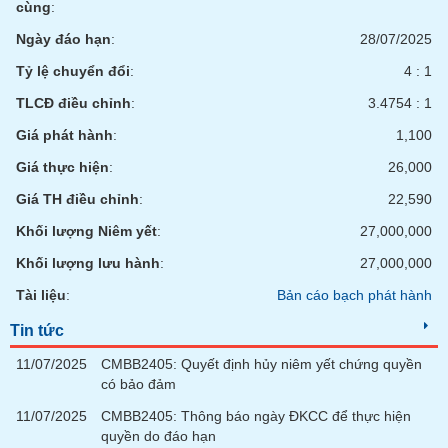
tài
cùng
:
chính
Ngày đáo hạn
:
28/07/2025
Tỷ lệ chuyển đổi
:
4 : 1
TLCĐ điều chỉnh
:
3.4754 : 1
Giá phát hành
:
1,100
Giá thực hiện
:
26,000
Giá TH điều chỉnh
:
22,590
Khối lượng Niêm yết
:
27,000,000
Khối lượng lưu hành
:
27,000,000
Tài liệu
:
Bản cáo bạch phát hành
Tin tức
11/07/2025
CMBB2405: Quyết định hủy niêm yết chứng quyền
có bảo đảm
11/07/2025
CMBB2405: Thông báo ngày ĐKCC để thực hiện
quyền do đáo hạn