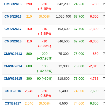
Tất cả
Cổ phiếu
Chỉ số
Chứng chỉ quỹ
Chứng q
CMBB2613
290
-20
342,200
24,250
-750
2
(-6.45%)
Lãnh
CMSN2616
210
(0.00%)
1,020,400
67,700
-6,300
7
đạo
(-)
CMSN2617
160
-10
193,400
67,700
-7,300
7
Tất cả
Người nội bộ
Người liên quan
Cổ đông lớn
(-5.88%)
CMSN2618
110
-10
546,500
67,700
-8,300
7
Tin
(-8.33%)
tức
(-)
CMWG2613
800
220
75,300
73,000
-850
7
(+37.93%)
Bài
CMWG2614
600
180
12,900
73,000
-2,819
7
viết
(+42.86%)
của
tác
CMWG2615
390
90 (+30%)
318,800
73,000
-4,788
7
giả
(-)
CSTB2616
2,240
-20
5,400
74,600
7,600
7
(-0.88%)
Báo
cáo
CSTB2617
2,040
(0.00%)
6,500
74,600
6,600
7