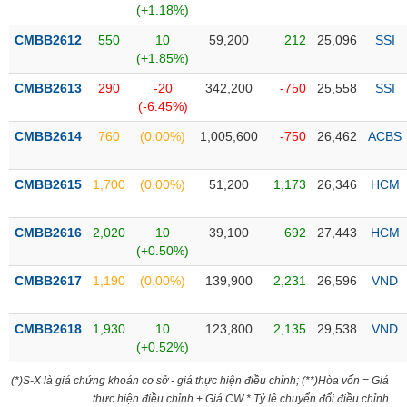
Tổng
VS-
(+1.18%)
quan
SECTOR
CMBB2612
550
10
59,200
212
25,096
SSI
Giao
(+1.85%)
dịch
CMBB2613
290
-20
342,200
-750
25,558
SSI
Tài
(-6.45%)
chính
NĂNG
CMBB2614
760
(0.00%)
1,005,600
-750
26,462
ACBS
Phân
LƯỢNG
tích
kỹ
CMBB2615
1,700
(0.00%)
51,200
1,173
26,346
HCM
thuật
Hồ
CMBB2616
2,020
10
39,100
692
27,443
HCM
NGUYÊN
sơ
(+0.50%)
VẬT
doanh
LIỆU
CMBB2617
1,190
(0.00%)
139,900
2,231
26,596
VND
nghiệp
Tin
CMBB2618
1,930
10
123,800
2,135
29,538
VND
tức
(+0.52%)
sự
CÔNG
kiện
(*)S-X là giá chứng khoán cơ sở - giá thực hiện điều chỉnh; (**)Hòa vốn = Giá
NGHIỆP
thực hiện điều chỉnh + Giá CW * Tỷ lệ chuyển đổi điều chỉnh
Tài