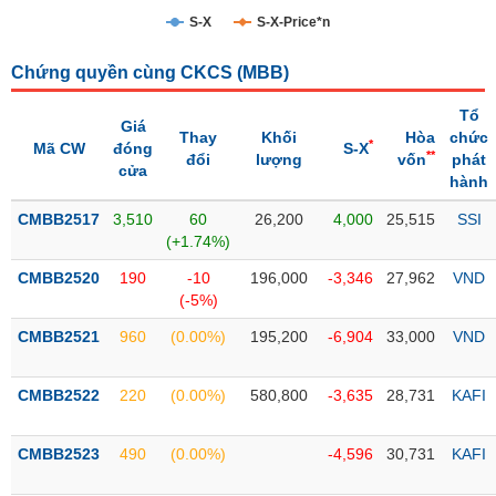
S-X
S-X-Price*n
Trạng
thái
NGÀNH
Chứng quyền cùng CKCS (
MBB
)
cổ
phiếu
Tổ
Giá
Thay
Khối
Hòa
chức
*
Mã CW
đóng
S-X
Quy
**
đổi
lượng
vốn
phát
cửa
DOANH
mô
hành
NGHIỆP
thị
CMBB2517
trường
3,510
60
26,200
4,000
25,515
SSI
(+1.74%)
Niêm
CỔ
CMBB2520
yết
190
-10
196,000
-3,346
27,962
VND
PHIẾU
(-5%)
Niêm
CMBB2521
yết
960
(0.00%)
195,200
-6,904
33,000
VND
mới
PHÁI
CMBB2522
Niêm
220
(0.00%)
580,800
-3,635
28,731
KAFI
SINH
yết
bổ
CMBB2523
490
(0.00%)
-4,596
30,731
KAFI
sung
TRÁI