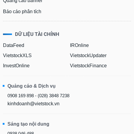
Quảng cáo banner
Báo cáo phân tích
DỮ LIỆU TÀI CHÍNH
DataFeed
IROnline
VietstockXLS
VietstockUpdater
InvestOnline
VietstockFinance
Quảng cáo & Dịch vụ
0908 169 898 - (028) 3848 7238
kinhdoanh@vietstock.vn
Sáng tạo nội dung
0938 046 488