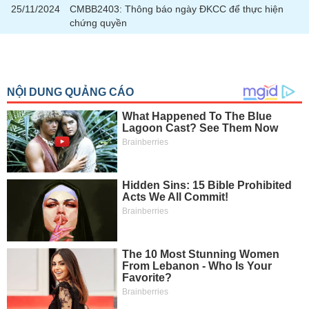
chính
25/11/2024
CMBB2403: Thông báo ngày ĐKCC để thực hiện
chứng quyền
Công
cụ
đầu
tư
Truyền
thông
tài
chính
Dữ
liệu