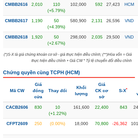
Tổng
VS-
CMBB2616
2,010
110
102,000
592
27,423
HCM
quan
SECTOR
(+5.79%)
Giao
CMBB2617
1,190
50
580,900
2,131
26,596
VND
dịch
(+4.39%)
Tài
CMBB2618
1,920
50
298,000
2,035
29,500
VND
chính
(+2.67%)
NĂNG
Phân
LƯỢNG
(*)S-X là giá chứng khoán cơ sở - giá thực hiện điều chỉnh; (**)Hòa vốn = Giá
tích
thực hiện điều chỉnh + Giá CW * Tỷ lệ chuyển đổi điều chỉnh
kỹ
thuật
Chứng quyền cùng TCPH (
HCM
)
Hồ
NGUYÊN
Giá
Giá
sơ
Khối
VẬT
*
Mã CW
đóng
Thay đổi
CK cơ
S-X
doanh
lượng
LIỆU
cửa
sở
nghiệp
CACB2606
830
10
161,600
22,400
843
24
Tin
(+1.22%)
tức
sự
CFPT2609
250
(0.00%)
18,000
70,800
-26,362
101
CÔNG
kiện
NGHIỆP
Tài