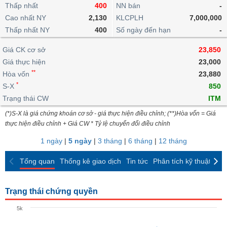
khoản
lai
Thấp nhất
400
NN bán
-
dịch
lỗ
Phân
Vĩ
Thống
Định
Cao nhất NY
2,130
KLCPLH
7,000,000
tích
mô
BẤT
Chứng
IR
Giao
kê
Chứng
giá
Thấp nhất NY
kỹ
400
Số ngày đến hạn
-
ĐỘNG
quyền
Awards
dịch
giao
quyền
thuật
SẢN
Nước
nội
dịch
Trái
Giá CK cơ sở
23,850
ngoài
Tổng
bộ
Bảng
phiếu
Giá thực hiện
23,000
Tin
quan
giá
Đào
doanh
Tự
**
Niên
tức
Hòa vốn
23,880
TÀI
trực
tạo
nghiệp
doanh
Thống
giám
*
S-X
850
CHÍNH
tuyến
kê
Top
Trạng thái CW
ITM
Tài
giao
Bộ
cổ
liệu
(*)S-X là giá chứng khoán cơ sở - giá thực hiện điều chỉnh; (**)Hòa vốn = Giá
dịch
Dịch
lọc
phiếu
cổ
HÀNG
thực hiện điều chỉnh + Giá CW * Tỷ lệ chuyển đổi điều chỉnh
vụ
cổ
Định
đông
HÓA
Bản
phiếu
1 ngày
|
5 ngày
|
3 tháng
|
6 tháng
|
12 tháng
giá
đồ
So
ngành
Tổng quan
Thống kê giao dịch
Tin tức
Phân tích kỹ thuật
CK
sánh
KINH
cổ
Thống
TẾ
phiếu
kê
Trạng thái chứng quyền
giao
Báo
dịch
5k
cáo
THẾ
phân
GIỚI