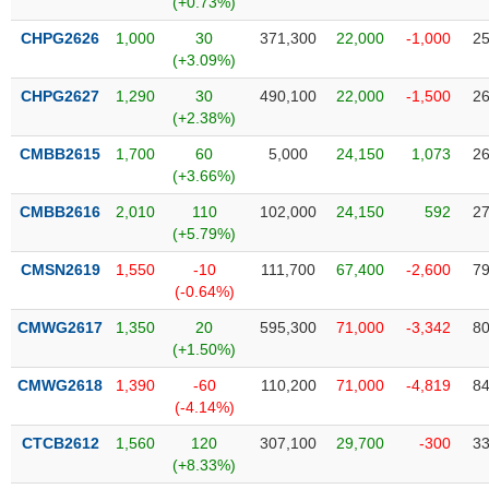
(+0.73%)
SÓC
SỨC
CHPG2626
1,000
30
371,300
22,000
-1,000
25
KHỎE
(+3.09%)
CHPG2627
1,290
30
490,100
22,000
-1,500
26
(+2.38%)
CMBB2615
1,700
60
5,000
24,150
1,073
26
TÀI
(+3.66%)
CHÍNH
CMBB2616
2,010
110
102,000
24,150
592
27
(+5.79%)
CMSN2619
1,550
-10
111,700
67,400
-2,600
79
(-0.64%)
CÔNG
NGHỆ
CMWG2617
1,350
20
595,300
71,000
-3,342
80
THÔNG
(+1.50%)
TIN
CMWG2618
1,390
-60
110,200
71,000
-4,819
84
(-4.14%)
CTCB2612
1,560
120
307,100
29,700
-300
33
(+8.33%)
DỊCH