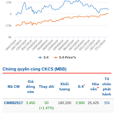
Giá
2.5k
tích
Đặt
Biểu
lệnh
0
đồ
ĐÔNG
Nước
tài
DƯƠNG
-2.5k
ngoài
chính
Tự
-5k
TÀI
doanh
30/07/2024
25/08/2024
22/09/2024
16/10/2024
11/11/2024
22/07/2024
15/08/2024
12/09/2024
08/10/2024
03/11/2024
27/11/2024
14/07/2024
07/08/2024
04/09/2024
30/09/2024
24/10/2024
19/11/2024
04/07/2024
CHÍNH
Ảnh
CÁ
hưởng
NHÂN
S-X
S-X-Price*n
chỉ
số
Chứng quyền cùng CKCS (
MBB
)
Biến
PHÂN
động
TÍCH
Tổ
Giá
cổ
Khối
Hòa
chức
VIETSTOCKFINANCE
*
Mã CW
đóng
Thay đổi
S-X
**
phiếu
lượng
vốn
phát
cửa
hành
Giao
dịch
CMBB2517
3,450
50
180,200
3,900
25,425
SSI
VĨ
nội
(+1.47%)
MÔ
bộ