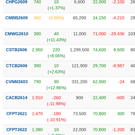
CHPG2609
740
10
6,600
22,000
-2,100
26
liệu
(+1.37%)
Tâm
CMBB2609
360
(0.00%)
65,200
24,150
-4,215
29
lý
TIÊU
thị
DÙNG
CMWG2610
390
40
11,000
71,000
-29,436
103
trường
KHÔNG
(+11.43%)
THIẾT
CSTB2606
2,950
220
1,299,500
74,600
8,600
80
YẾU
(+8.06%)
CTCB2606
390
10
121,900
29,700
-8,987
40
(+2.63%)
TIÊU
CVNM2603
790
90
331,200
62,000
-24
68
DÙNG
(+12.86%)
THIẾT
CACB2614
1,910
-260
900
22,400
-600
24
YẾU
(-11.98%)
CFPT2621
1,470
-180
73,500
70,800
300
79
(-10.91%)
CFPT2622
1,380
10
22,000
70,800
-1,200
83
CHĂM