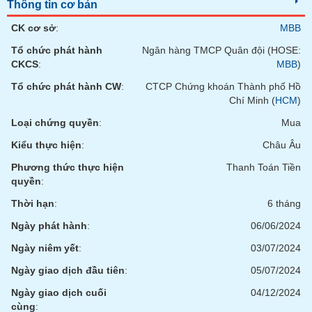
Tất cả
Cổ phiếu
Chỉ số
Chứng chỉ quỹ
Chứng q
Thông tin cơ bản
CK cơ sở
:
MBB
Lãnh
Tổ chức phát hành
Ngân hàng TMCP Quân đội (HOSE:
đạo
(-)
CKCS
:
MBB
)
Tổ chức phát hành CW
:
CTCP Chứng khoán Thành phố Hồ
Tất cả
Người nội bộ
Người liên quan
Cổ đông lớn
Chí Minh (
HCM
)
Loại chứng quyền
:
Mua
Tin
tức
Kiểu thực hiện
:
Châu Âu
(-)
Phương thức thực hiện
Thanh Toán Tiền
quyền
:
Bài
Thời hạn
:
6 tháng
viết
của
Ngày phát hành
:
06/06/2024
tác
giả
Ngày niêm yết
:
03/07/2024
(-)
Ngày giao dịch đầu tiên
:
05/07/2024
Ngày giao dịch cuối
04/12/2024
Báo
cáo
cùng
: