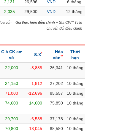
2,131
26,596
VND
6 tháng
2,035
29,500
VND
12 tháng
)Hòa vốn = Giá thực hiện điều chỉnh + Giá CW * Tỷ lệ
chuyển đổi điều chỉnh
Giá CK cơ
Hòa
Thời
*
S-X
**
sở
vốn
hạn
22,000
-3,885
26,341
10 tháng
24,150
-1,812
27,202
10 tháng
71,000
-12,696
85,557
10 tháng
74,600
14,600
75,850
10 tháng
29,700
-6,538
37,178
10 tháng
70,800
-13,045
88,580
10 tháng