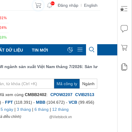
9+
Đăng nhập
English
|
.31%
.24%
.18%
ẤT DỮ LIỆU
TIN MỚI
ành sản xuất Việt Nam tháng 7/2026: Sản lượng, số lượng đơn đặ
Mã công ty
Ngành
Mã xem cùng
CMBB2402
:
CPOW2207
CVIB2513
) -
FPT
(118.391) -
MBB
(104.672) -
VCB
(99.456)
|
5 ngày
|
3 tháng
|
6 tháng
|
12 tháng
á điều chỉnh)
@Vietstock.vn