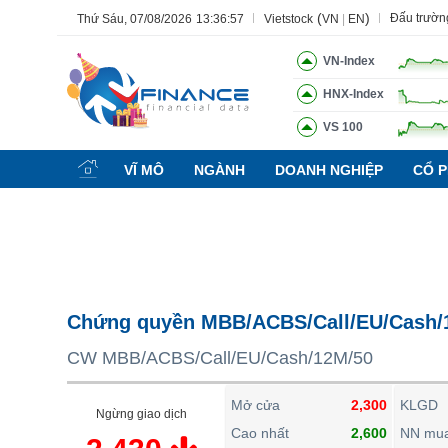
(
)
Đấu trườn
Thứ Sáu, 07/08/2026
13:36:58
Vietstock
VN
|
EN
VN-Index
HNX-Index
VS 100
Tất cả
Tính năng
Ngành
Mã chứng khoán
Lãnh đạ
VĨ MÔ
NGÀNH
DOANH NGHIỆP
CỔ P
Tính năng
(-)
VIETSTOCK
CHỨNG KHOÁN
DOANH NGHIỆP
Chứng quyền MBB/ACBS/Call/EU/Cash/
BẤT ĐỘNG SẢN
CW MBB/ACBS/Call/EU/Cash/12M/50
TÀI CHÍNH
HÀNG HÓA
Mở cửa
2,300
KLGD
Ngừng giao dịch
KINH TẾ
Cao nhất
2,600
NN mu