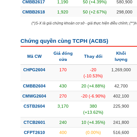
CMBB2617
1,190
50 (+4.39%)
580,900
CMBB2618
1,920
50 (+2.67%)
298,000
(*)S-X là giá chứng khoán cơ sở - giá thực hiện điều chỉnh; (**
Chứng quyền cùng TCPH (
ACBS
)
Giá đóng
Khối
Mã CW
Thay đổi
cửa
lượng
CHPG2604
170
-20
1,269,000
(-10.53%)
CMBB2604
430
20 (+4.88%)
42,700
CMWG2604
270
-20 (-6.90%)
402,100
CSTB2604
3,170
380
225,900
(+13.62%)
CTCB2601
240
10 (+4.35%)
241,800
CFPT2610
400
(0.00%)
516,600