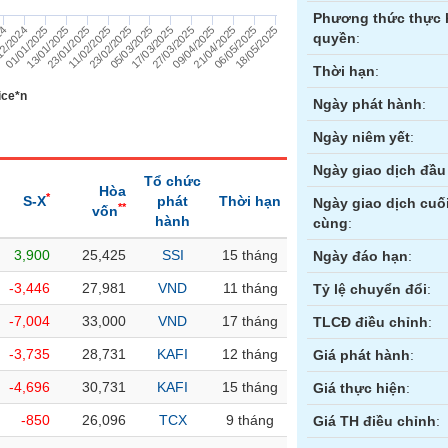
Phương thức thực 
12/2024
01/01/2025
13/01/2025
23/01/2025
11/02/2025
23/02/2025
05/03/2025
17/03/2025
27/03/2025
09/04/2025
21/04/2025
06/05/2025
18/05/2025
24
quyền
:
Thời hạn
:
ice*n
Ngày phát hành
:
Ngày niêm yết
:
Ngày giao dịch đầu 
Tổ chức
Hòa
*
S-X
phát
Thời hạn
Ngày giao dịch cuố
**
vốn
hành
cùng
:
3,900
25,425
SSI
15 tháng
ền
Hợp đồng tương lai
Trái phiếu
Ngày đáo hạn
:
-3,446
27,981
VND
11 tháng
Tỷ lệ chuyển đổi
:
-7,004
33,000
VND
17 tháng
TLCĐ điều chỉnh
:
-3,735
28,731
KAFI
12 tháng
Giá phát hành
:
-4,696
30,731
KAFI
15 tháng
Giá thực hiện
:
-850
26,096
TCX
9 tháng
Giá TH điều chỉnh
: