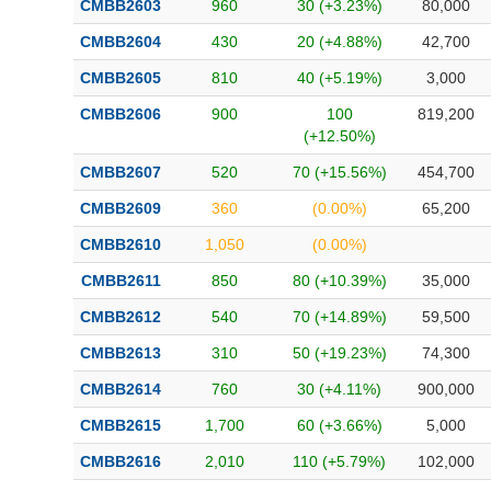
CMBB2603
960
30 (+3.23%)
80,000
Bài viết của tác giả
(-)
CMBB2604
430
20 (+4.88%)
42,700
CMBB2605
810
40 (+5.19%)
3,000
Báo cáo phân tích
(-)
CMBB2606
900
100
819,200
(+12.50%)
Thuật ngữ
(-)
CMBB2607
520
70 (+15.56%)
454,700
CMBB2609
360
(0.00%)
65,200
Dịch vụ
(-)
CMBB2610
1,050
(0.00%)
Đào tạo
CMBB2611
850
80 (+10.39%)
35,000
Sách tài chính
CMBB2612
540
70 (+14.89%)
59,500
Công cụ đầu tư
CMBB2613
310
50 (+19.23%)
74,300
CMBB2614
760
30 (+4.11%)
900,000
Truyền thông tài chính
CMBB2615
1,700
60 (+3.66%)
5,000
Dữ liệu tài chính
CMBB2616
2,010
110 (+5.79%)
102,000