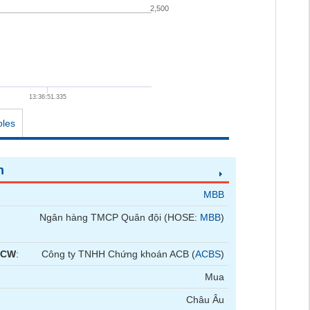
2,500
13:36:51.335
oles
n
MBB
Ngân hàng TMCP Quân đội (HOSE:
MBB
)
 CW
:
Công ty TNHH Chứng khoán ACB (
ACBS
)
Mua
Châu Âu