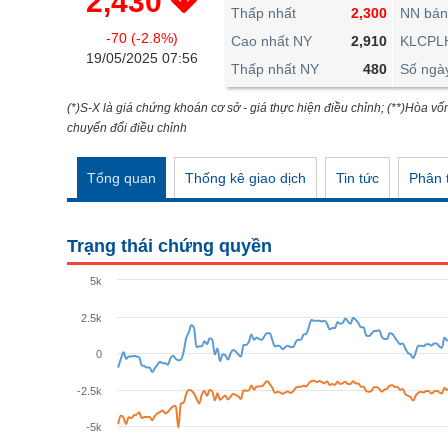
2,430
THẾ GIỚI
Thấp nhất
2,300
NN bán
-70 (-2.8%)
ĐÔNG DƯƠNG
Cao nhất NY
2,910
KLCPL
19/05/2025 07:56
Thấp nhất NY
480
Số ngà
TÀI CHÍNH CÁ NHÂN
PHÂN TÍCH
(*)S-X là giá chứng khoán cơ sở - giá thực hiện điều chỉnh; (**)Hòa vố
chuyển đổi điều chỉnh
Ngành
(-)
Tổng quan
Thống kê giao dịch
Tin tức
Phân t
VS-SECTOR
NĂNG LƯỢNG
Trạng thái chứng quyền
NGUYÊN VẬT LIỆU
5k
CÔNG NGHIỆP
2.5k
TIÊU DÙNG KHÔNG THIẾT YẾU
0
TIÊU DÙNG THIẾT YẾU
-2.5k
CHĂM SÓC SỨC KHỎE
-5k