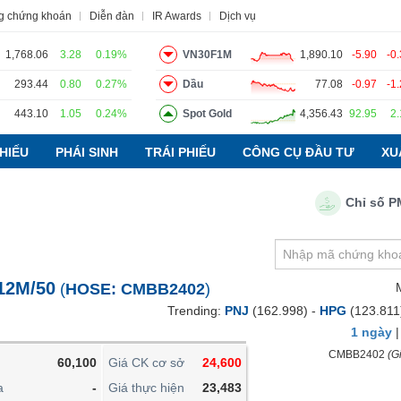
g chứng khoán
Diễn đàn
IR Awards
Dịch vụ
1,768.06
3.28
0.19%
VN30F1M
1,890.10
-5.90
-0
293.44
0.80
0.27%
Dầu
77.08
-0.97
-1
443.10
1.05
0.24%
Spot Gold
4,356.43
92.95
2
o
Tin tức
Báo cáo phân tích
Thuật ngữ
Dịch vụ
HIẾU
PHÁI SINH
TRÁI PHIẾU
CÔNG CỤ ĐẦU TƯ
XU
Chỉ số PMI ng
VIETSTOCKFINANCE
VĨ MÔ
NGÀNH
12M/50
(
HOSE:
CMBB2402
)
DOANH NGHIỆP
Trending:
PNJ
(162.998) -
HPG
(123.811
CỔ PHIẾU
1 ngày
PHÁI SINH
CMBB2402
(Gi
60,100
Giá CK cơ sở
24,600
TRÁI PHIẾU
a
-
Giá thực hiện
23,483