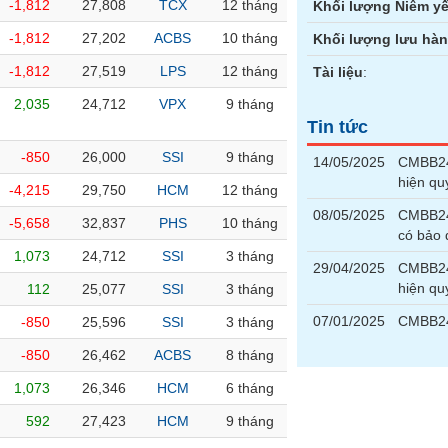
-1,812
27,808
TCX
12 tháng
Khối lượng Niêm yế
-1,812
27,202
ACBS
10 tháng
Khối lượng lưu hà
-1,812
27,519
LPS
12 tháng
Tài liệu
:
2,035
24,712
VPX
9 tháng
Tin tức
-850
26,000
SSI
9 tháng
14/05/2025
CMBB240
hiện qu
-4,215
29,750
HCM
12 tháng
08/05/2025
CMBB240
-5,658
32,837
PHS
10 tháng
có bảo
1,073
24,712
SSI
3 tháng
29/04/2025
CMBB240
hiện qu
112
25,077
SSI
3 tháng
07/01/2025
CMBB24
-850
25,596
SSI
3 tháng
-850
26,462
ACBS
8 tháng
1,073
26,346
HCM
6 tháng
592
27,423
HCM
9 tháng