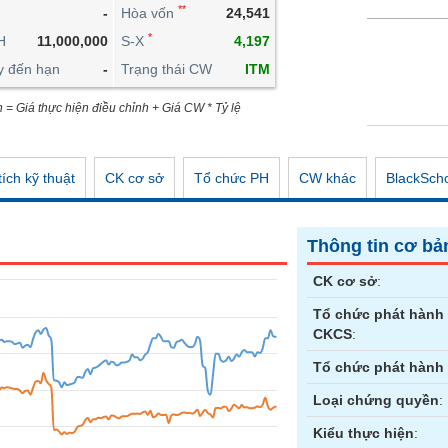
**
-
Hòa vốn
24,541
CÔNG CỤ ĐẦU TƯ
*
H
11,000,000
S-X
4,197
XUẤT DỮ LIỆU
y đến hạn
-
Trạng thái CW
ITM
TIN MỚI
n = Giá thực hiện điều chỉnh + Giá CW * Tỷ lệ
ích kỹ thuật
CK cơ sở
Tổ chức PH
CW khác
BlackSch
Thông tin cơ bả
CK cơ sở
:
Tổ chức phát hành
CKCS
:
Tổ chức phát hành
Loại chứng quyền
:
Kiểu thực hiện
: