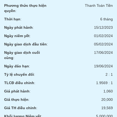
liệu
Phương thức thực hiện
Thanh Toán Tiền
quyền
:
Tâm
Thời hạn
:
6 tháng
lý
TIÊU
thị
DÙNG
Ngày phát hành
:
15/12/2023
trường
KHÔNG
Ngày niêm yết
:
01/02/2024
THIẾT
YẾU
Ngày giao dịch đầu tiên
:
05/02/2024
Ngày giao dịch cuối
17/06/2024
cùng
:
Ngày đáo hạn
:
19/06/2024
TIÊU
Tỷ lệ chuyển đổi
:
2 : 1
DÙNG
THIẾT
TLCĐ điều chỉnh
:
1.9569 : 1
YẾU
Giá phát hành
:
1,060
Giá thực hiện
:
20,000
Giá TH điều chỉnh
:
19,569
CHĂM
Khối lượng Niêm yết
:
5,000,000