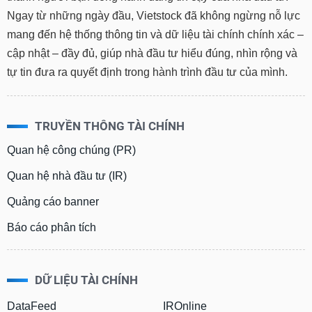
phân
Ngay từ những ngày đầu, Vietstock đã không ngừng nỗ lực
tích
(-)
mang đến hệ thống thông tin và dữ liệu tài chính chính xác –
cập nhật – đầy đủ, giúp nhà đầu tư hiểu đúng, nhìn rộng và
tự tin đưa ra quyết định trong hành trình đầu tư của mình.
Thuật
ngữ
(-)
TRUYỀN THÔNG TÀI CHÍNH
Dịch
vụ
Quan hệ công chúng (PR)
(-)
Quan hệ nhà đầu tư (IR)
Quảng cáo banner
Đào
tạo
Báo cáo phân tích
DỮ LIỆU TÀI CHÍNH
Sách
tài
DataFeed
IROnline