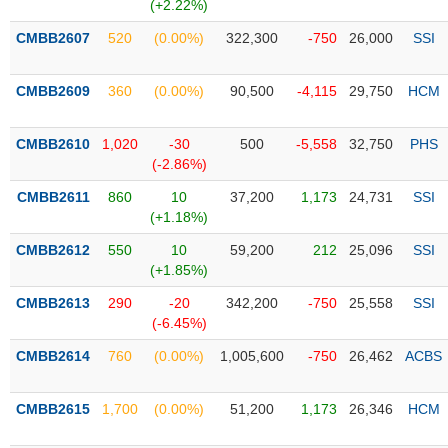
PHIẾU
Hủy
(+2.22%)
niêm
CMBB2607
520
(0.00%)
322,300
-750
26,000
SSI
yết
Theo
CMBB2609
360
(0.00%)
90,500
-4,115
29,750
HCM
CÔNG
dõi
CỤ
đặc
ĐẦU
biệt
CMBB2610
1,020
-30
500
-5,558
32,750
PHS
TƯ
(-2.86%)
Không
được
CMBB2611
860
10
37,200
1,173
24,731
SSI
ký
(+1.18%)
XUẤT
quỹ
DỮ
CMBB2612
550
10
59,200
212
25,096
SSI
LIỆU
Danh
(+1.85%)
mục
CMBB2613
290
-20
342,200
-750
25,558
SSI
ETF
(-6.45%)
TIN
Cổ
MỚI
CMBB2614
760
(0.00%)
1,005,600
-750
26,462
ACBS
phiếu
chi
Ngành
CMBB2615
1,700
(0.00%)
51,200
1,173
26,346
HCM
tiết
(-)