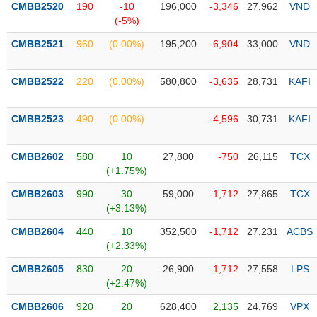
CMBB2520
190
-10
196,000
-3,346
27,962
VND
(-5%)
Trạng
thái
CMBB2521
960
(0.00%)
195,200
-6,904
33,000
VND
NGÀNH
cổ
phiếu
CMBB2522
220
(0.00%)
580,800
-3,635
28,731
KAFI
Quy
DOANH
mô
CMBB2523
490
(0.00%)
-4,596
30,731
KAFI
NGHIỆP
thị
trường
CMBB2602
580
10
27,800
-750
26,115
TCX
Niêm
(+1.75%)
CỔ
yết
PHIẾU
CMBB2603
990
30
59,000
-1,712
27,865
TCX
Niêm
(+3.13%)
yết
mới
CMBB2604
440
10
352,500
-1,712
27,231
ACBS
PHÁI
(+2.33%)
Niêm
SINH
yết
CMBB2605
830
20
26,900
-1,712
27,558
LPS
bổ
(+2.47%)
sung
TRÁI
CMBB2606
920
20
628,400
2,135
24,769
VPX