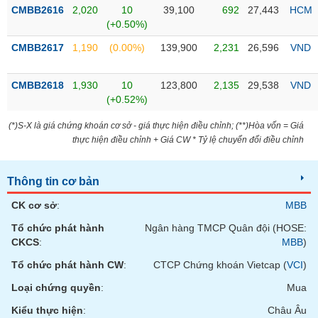
Tổng
VS-
CMBB2616
2,020
10
39,100
692
27,443
HCM
quan
SECTOR
(+0.50%)
Giao
CMBB2617
1,190
(0.00%)
139,900
2,231
26,596
VND
dịch
Tài
CMBB2618
1,930
10
123,800
2,135
29,538
VND
chính
(+0.52%)
NĂNG
Phân
LƯỢNG
(*)S-X là giá chứng khoán cơ sở - giá thực hiện điều chỉnh; (**)Hòa vốn = Giá
tích
thực hiện điều chỉnh + Giá CW * Tỷ lệ chuyển đổi điều chỉnh
kỹ
thuật
Thông tin cơ bản
Hồ
NGUYÊN
sơ
VẬT
CK cơ sở
:
MBB
doanh
LIỆU
nghiệp
Tổ chức phát hành
Ngân hàng TMCP Quân đội (HOSE:
CKCS
:
MBB
)
Tin
tức
Tổ chức phát hành CW
:
CTCP Chứng khoán Vietcap (
VCI
)
sự
Loại chứng quyền
:
Mua
CÔNG
kiện
NGHIỆP
Kiểu thực hiện
:
Châu Âu
Tài