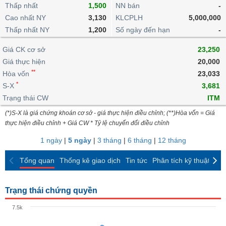
khoản
lai
Thấp nhất
1,500
NN bán
-
dịch
lỗ
Phân
Vĩ
Thống
Định
Cao nhất NY
3,130
KLCPLH
5,000,000
tích
mô
BẤT
Chứng
IR
Giao
kê
Chứng
giá
Thấp nhất NY
kỹ
1,200
Số ngày đến hạn
-
ĐỘNG
quyền
Awards
dịch
giao
quyền
thuật
SẢN
Nước
nội
dịch
Trái
Giá CK cơ sở
23,250
ngoài
Tổng
bộ
Bảng
phiếu
Giá thực hiện
20,000
Tin
quan
giá
Đào
doanh
Tự
**
Niên
tức
Hòa vốn
23,033
TÀI
trực
tạo
nghiệp
doanh
Thống
giám
*
S-X
3,681
CHÍNH
tuyến
kê
Top
Trạng thái CW
ITM
Tài
giao
Bộ
cổ
liệu
(*)S-X là giá chứng khoán cơ sở - giá thực hiện điều chỉnh; (**)Hòa vốn = Giá
dịch
Dịch
lọc
phiếu
cổ
HÀNG
thực hiện điều chỉnh + Giá CW * Tỷ lệ chuyển đổi điều chỉnh
vụ
cổ
Định
đông
HÓA
Bản
phiếu
1 ngày
|
5 ngày
|
3 tháng
|
6 tháng
|
12 tháng
giá
đồ
So
ngành
Tổng quan
Thống kê giao dịch
Tin tức
Phân tích kỹ thuật
CK
sánh
KINH
cổ
Thống
TẾ
phiếu
kê
Trạng thái chứng quyền
giao
Báo
dịch
7.5k
cáo
THẾ
phân
GIỚI