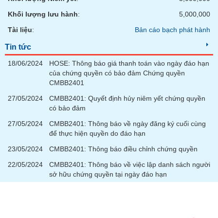
SÓC
SỨC
Khối lượng lưu hành
:
5,000,000
KHỎE
Tài liệu
:
Bản cáo bạch phát hành
Tin tức
18/06/2024
HOSE: Thông báo giá thanh toán vào ngày đáo hạn
TÀI
của chứng quyền có bảo đảm Chứng quyền
CHÍNH
CMBB2401
27/05/2024
CMBB2401: Quyết định hủy niêm yết chứng quyền
có bảo đảm
27/05/2024
CMBB2401: Thông báo về ngày đăng ký cuối cùng
CÔNG
để thực hiện quyền do đáo hạn
NGHỆ
23/05/2024
CMBB2401: Thông báo điều chỉnh chứng quyền
THÔNG
TIN
22/05/2024
CMBB2401: Thông báo về việc lập danh sách người
sở hữu chứng quyền tại ngày đáo hạn
DỊCH