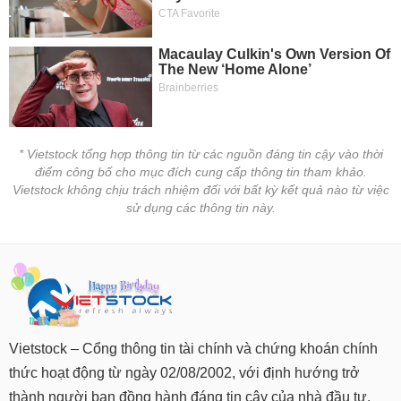
Tất cả
Cổ phiếu
Chỉ số
Chứng chỉ quỹ
Chứng q
Lãnh
đạo
(-)
Tất cả
Người nội bộ
Người liên quan
Cổ đông lớn
* Vietstock tổng hợp thông tin từ các nguồn đáng tin cậy vào thời
Tin
điểm công bố cho mục đích cung cấp thông tin tham khảo.
tức
Vietstock không chịu trách nhiệm đối với bất kỳ kết quả nào từ việc
(-)
sử dụng các thông tin này.
Bài
viết
của
tác
giả
(-)
Vietstock – Cổng thông tin tài chính và chứng khoán chính
thức hoạt động từ ngày 02/08/2002, với định hướng trở
Báo
cáo
thành người bạn đồng hành đáng tin cậy của nhà đầu tư.