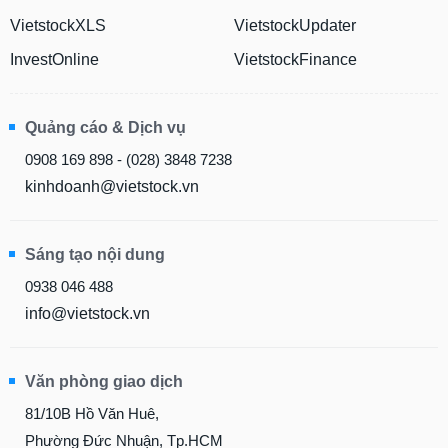
chính
VietstockXLS
VietstockUpdater
InvestOnline
VietstockFinance
Công
cụ
Quảng cáo & Dịch vụ
đầu
0908 169 898 - (028) 3848 7238
tư
kinhdoanh@vietstock.vn
Sáng tạo nội dung
Truyền
thông
0938 046 488
tài
info@vietstock.vn
chính
Văn phòng giao dịch
Dữ
81/10B Hồ Văn Huê,
liệu
Phường Đức Nhuận, Tp.HCM