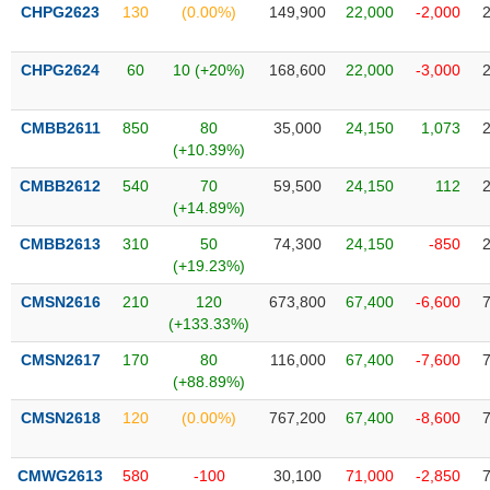
VỤ
CHPG2623
130
(0.00%)
149,900
22,000
-2,000
TRUYỀN
THÔNG
CHPG2624
60
10 (+20%)
168,600
22,000
-3,000
CMBB2611
850
80
35,000
24,150
1,073
(+10.39%)
TIỆN
CMBB2612
540
70
59,500
24,150
112
ÍCH
(+14.89%)
CMBB2613
310
50
74,300
24,150
-850
(+19.23%)
BẤT
CMSN2616
210
120
673,800
67,400
-6,600
ĐỘNG
(+133.33%)
SẢN
CMSN2617
170
80
116,000
67,400
-7,600
(+88.89%)
Mã
chứng
CMSN2618
120
(0.00%)
767,200
67,400
-8,600
khoán
(-)
CMWG2613
580
-100
30,100
71,000
-2,850