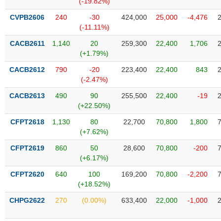
(-19.82%)
SÓC
SỨC
CVPB2606
240
-30
424,000
25,000
-4,476
KHỎE
(-11.11%)
CACB2611
1,140
20
259,300
22,400
1,706
(+1.79%)
CACB2612
790
-20
223,400
22,400
843
TÀI
(-2.47%)
CHÍNH
CACB2613
490
90
255,500
22,400
-19
(+22.50%)
CFPT2618
1,130
80
22,700
70,800
1,800
(+7.62%)
CÔNG
NGHỆ
CFPT2619
860
50
28,600
70,800
-200
THÔNG
(+6.17%)
TIN
CFPT2620
640
100
169,200
70,800
-2,200
(+18.52%)
CHPG2622
270
(0.00%)
633,400
22,000
-1,000
DỊCH