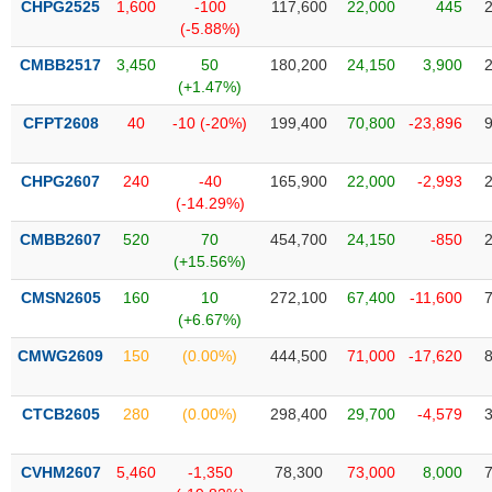
CHPG2525
1,600
-100
117,600
22,000
445
liệu
(-5.88%)
Tâm
CMBB2517
3,450
50
180,200
24,150
3,900
lý
(+1.47%)
TIÊU
thị
DÙNG
CFPT2608
40
-10 (-20%)
199,400
70,800
-23,896
trường
KHÔNG
THIẾT
CHPG2607
240
-40
165,900
22,000
-2,993
YẾU
(-14.29%)
CMBB2607
520
70
454,700
24,150
-850
(+15.56%)
TIÊU
CMSN2605
160
10
272,100
67,400
-11,600
DÙNG
(+6.67%)
THIẾT
CMWG2609
150
(0.00%)
444,500
71,000
-17,620
YẾU
CTCB2605
280
(0.00%)
298,400
29,700
-4,579
CVHM2607
5,460
-1,350
78,300
73,000
8,000
CHĂM