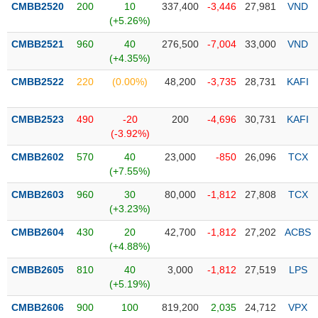
CMBB2520
200
10
337,400
-3,446
27,981
VND
(+5.26%)
Trạng
thái
CMBB2521
960
40
276,500
-7,004
33,000
VND
NGÀNH
cổ
(+4.35%)
phiếu
CMBB2522
220
(0.00%)
48,200
-3,735
28,731
KAFI
Quy
DOANH
mô
CMBB2523
490
-20
200
-4,696
30,731
KAFI
NGHIỆP
thị
(-3.92%)
trường
CMBB2602
570
40
23,000
-850
26,096
TCX
Niêm
(+7.55%)
CỔ
yết
PHIẾU
CMBB2603
960
30
80,000
-1,812
27,808
TCX
Niêm
(+3.23%)
yết
mới
CMBB2604
430
20
42,700
-1,812
27,202
ACBS
PHÁI
(+4.88%)
Niêm
SINH
yết
CMBB2605
810
40
3,000
-1,812
27,519
LPS
bổ
(+5.19%)
sung
TRÁI
CMBB2606
900
100
819,200
2,035
24,712
VPX