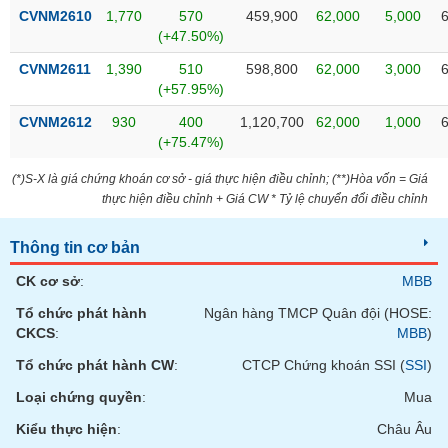
phân
CVNM2610
1,770
570
459,900
62,000
5,000
tích
(+47.50%)
(-)
CVNM2611
1,390
510
598,800
62,000
3,000
(+57.95%)
Thuật
ngữ
CVNM2612
930
400
1,120,700
62,000
1,000
(-)
(+75.47%)
(*)S-X là giá chứng khoán cơ sở - giá thực hiện điều chỉnh; (**)Hòa vốn = Giá
Dịch
thực hiện điều chỉnh + Giá CW * Tỷ lệ chuyển đổi điều chỉnh
vụ
(-)
Thông tin cơ bản
CK cơ sở
:
MBB
Đào
Tổ chức phát hành
Ngân hàng TMCP Quân đội (HOSE:
tạo
CKCS
:
MBB
)
Tổ chức phát hành CW
:
CTCP Chứng khoán SSI (
SSI
)
Loại chứng quyền
:
Mua
Sách
Kiểu thực hiện
:
Châu Âu
tài