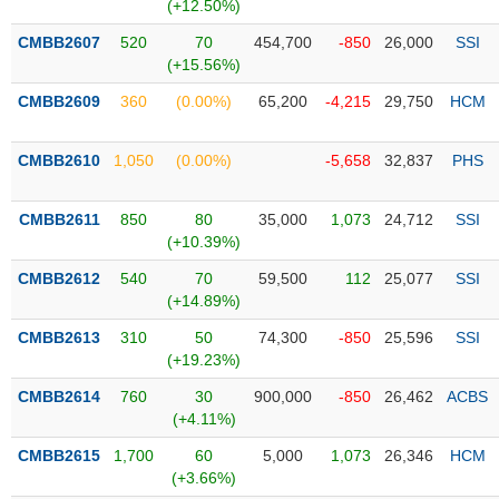
PHIẾU
Hủy
(+12.50%)
niêm
CMBB2607
520
70
454,700
-850
26,000
SSI
yết
(+15.56%)
Theo
CMBB2609
360
(0.00%)
65,200
-4,215
29,750
HCM
CÔNG
dõi
CỤ
đặc
ĐẦU
biệt
CMBB2610
1,050
(0.00%)
-5,658
32,837
PHS
TƯ
Không
được
CMBB2611
850
80
35,000
1,073
24,712
SSI
ký
(+10.39%)
XUẤT
quỹ
DỮ
CMBB2612
540
70
59,500
112
25,077
SSI
LIỆU
Danh
(+14.89%)
mục
CMBB2613
310
50
74,300
-850
25,596
SSI
ETF
(+19.23%)
TIN
Cổ
MỚI
CMBB2614
760
30
900,000
-850
26,462
ACBS
phiếu
(+4.11%)
chi
Ngành
CMBB2615
1,700
60
5,000
1,073
26,346
HCM
tiết
(-)
(+3.66%)