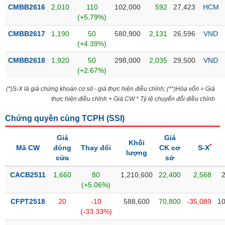
Tổng
VS-
CMBB2616
2,010
110
102,000
592
27,423
HCM
quan
SECTOR
(+5.79%)
Giao
CMBB2617
1,190
50
580,900
2,131
26,596
VND
dịch
(+4.39%)
Tài
CMBB2618
1,920
50
298,000
2,035
29,500
VND
chính
(+2.67%)
NĂNG
Phân
LƯỢNG
(*)S-X là giá chứng khoán cơ sở - giá thực hiện điều chỉnh; (**)Hòa vốn = Giá
tích
thực hiện điều chỉnh + Giá CW * Tỷ lệ chuyển đổi điều chỉnh
kỹ
thuật
Chứng quyền cùng TCPH (
SSI
)
Hồ
NGUYÊN
Giá
Giá
sơ
Khối
VẬT
*
Mã CW
đóng
Thay đổi
CK cơ
S-X
doanh
lượng
LIỆU
cửa
sở
nghiệp
CACB2511
1,660
80
1,210,600
22,400
2,568
Tin
(+5.06%)
tức
sự
CFPT2518
20
-10
588,600
70,800
-35,089
10
CÔNG
kiện
(-33.33%)
NGHIỆP
Tài