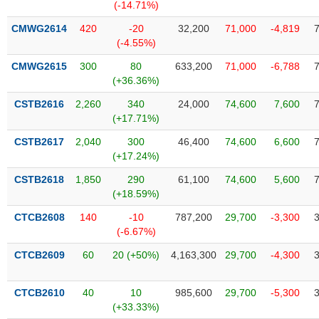
Tất cả
Cổ phiếu
Chỉ số
Chứng chỉ quỹ
Chứng q
(-14.71%)
CMWG2614
420
-20
32,200
71,000
-4,819
Lãnh
(-4.55%)
đạo
(-)
CMWG2615
300
80
633,200
71,000
-6,788
(+36.36%)
Tất cả
Người nội bộ
Người liên quan
Cổ đông lớn
CSTB2616
2,260
340
24,000
74,600
7,600
(+17.71%)
Tin
CSTB2617
2,040
300
46,400
74,600
6,600
tức
(-)
(+17.24%)
CSTB2618
1,850
290
61,100
74,600
5,600
(+18.59%)
Bài
viết
CTCB2608
140
-10
787,200
29,700
-3,300
của
(-6.67%)
tác
giả
CTCB2609
60
20 (+50%)
4,163,300
29,700
-4,300
(-)
CTCB2610
40
10
985,600
29,700
-5,300
Báo
(+33.33%)
cáo