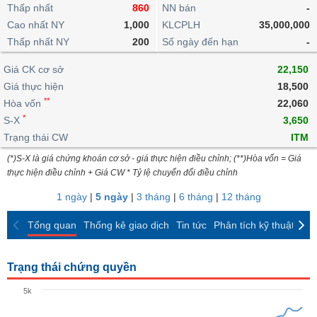
khoản
lai
Thấp nhất
860
NN bán
-
dịch
lỗ
Phân
Vĩ
Thống
Định
Cao nhất NY
1,000
KLCPLH
35,000,000
tích
mô
BẤT
Chứng
IR
Giao
kê
Chứng
giá
Thấp nhất NY
kỹ
200
Số ngày đến hạn
-
ĐỘNG
quyền
Awards
dịch
giao
quyền
thuật
SẢN
Nước
nội
dịch
Trái
Giá CK cơ sở
22,150
ngoài
Tổng
bộ
Bảng
phiếu
Giá thực hiện
18,500
Tin
quan
giá
Đào
doanh
Tự
**
Niên
tức
Hòa vốn
22,060
TÀI
trực
tạo
nghiệp
doanh
Thống
giám
*
S-X
3,650
CHÍNH
tuyến
kê
Top
Trạng thái CW
ITM
Tài
giao
Bộ
cổ
liệu
(*)S-X là giá chứng khoán cơ sở - giá thực hiện điều chỉnh; (**)Hòa vốn = Giá
dịch
Dịch
lọc
phiếu
cổ
HÀNG
thực hiện điều chỉnh + Giá CW * Tỷ lệ chuyển đổi điều chỉnh
vụ
cổ
Định
đông
HÓA
Bản
phiếu
1 ngày
|
5 ngày
|
3 tháng
|
6 tháng
|
12 tháng
giá
đồ
So
ngành
Tổng quan
Thống kê giao dịch
Tin tức
Phân tích kỹ thuật
CK
sánh
KINH
cổ
Thống
TẾ
phiếu
kê
Trạng thái chứng quyền
giao
Báo
dịch
5k
cáo
THẾ
phân
GIỚI