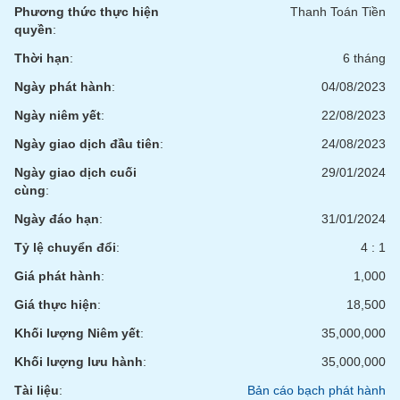
chính
Phương thức thực hiện
Thanh Toán Tiền
quyền
:
Thời hạn
:
6 tháng
Ngày phát hành
:
04/08/2023
Công
cụ
Ngày niêm yết
:
22/08/2023
đầu
tư
Ngày giao dịch đầu tiên
:
24/08/2023
Ngày giao dịch cuối
29/01/2024
cùng
:
Ngày đáo hạn
:
31/01/2024
Truyền
thông
Tỷ lệ chuyển đổi
:
4 : 1
tài
Giá phát hành
:
1,000
chính
Giá thực hiện
:
18,500
Khối lượng Niêm yết
:
35,000,000
Khối lượng lưu hành
:
35,000,000
Dữ
liệu
Tài liệu
:
Bản cáo bạch phát hành