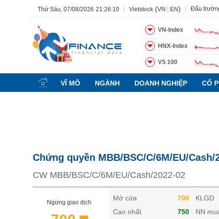
(
)
Đấu trườn
Thứ Sáu, 07/08/2026
21:26:10
Vietstock
VN
|
EN
VN-Index
HNX-Index
VS 100
Tất cả
Tính năng
Ngành
Mã chứng khoán
Lãnh đạ
VĨ MÔ
NGÀNH
DOANH NGHIỆP
CỔ P
Tính năng
(-)
VIETSTOCK
CHỨNG KHOÁN
DOANH NGHIỆP
Chứng quyền MBB/BSC/C/6M/EU/Cash/2
BẤT ĐỘNG SẢN
CW MBB/BSC/C/6M/EU/Cash/2022-02
TÀI CHÍNH
HÀNG HÓA
Mở cửa
700
KLGD
Ngừng giao dịch
KINH TẾ
Cao nhất
750
NN mu