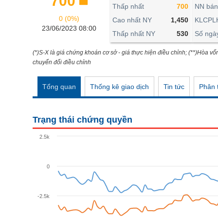
700
THẾ GIỚI
Thấp nhất
700
NN bán
0 (0%)
ĐÔNG DƯƠNG
Cao nhất NY
1,450
KLCPL
23/06/2023 08:00
Thấp nhất NY
530
Số ngà
TÀI CHÍNH CÁ NHÂN
PHÂN TÍCH
(*)S-X là giá chứng khoán cơ sở - giá thực hiện điều chỉnh; (**)Hòa vố
chuyển đổi điều chỉnh
Ngành
(-)
Tổng quan
Thống kê giao dịch
Tin tức
Phân t
VS-SECTOR
NĂNG LƯỢNG
Trạng thái chứng quyền
NGUYÊN VẬT LIỆU
2.5k
CÔNG NGHIỆP
TIÊU DÙNG KHÔNG THIẾT YẾU
0
TIÊU DÙNG THIẾT YẾU
-2.5k
CHĂM SÓC SỨC KHỎE