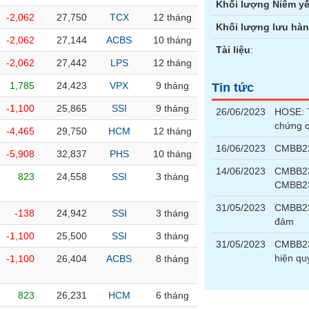
Khối lượng Niêm yế
-2,062
27,750
TCX
12 tháng
Khối lượng lưu hà
-2,062
27,144
ACBS
10 tháng
Tài liệu
:
-2,062
27,442
LPS
12 tháng
1,785
24,423
VPX
9 tháng
Tin tức
-1,100
25,865
SSI
9 tháng
26/06/2023
HOSE: T
chứng 
-4,465
29,750
HCM
12 tháng
16/06/2023
CMBB230
-5,908
32,837
PHS
10 tháng
14/06/2023
CMBB23
823
24,558
SSI
3 tháng
CMBB2
31/05/2023
CMBB230
-138
24,942
SSI
3 tháng
đảm
-1,100
25,500
SSI
3 tháng
31/05/2023
CMBB230
hiện qu
-1,100
26,404
ACBS
8 tháng
823
26,231
HCM
6 tháng