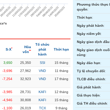
Phương thức thực 
17/05/2023
14/06/2023
/2023
23/05/2023
20/06/2023
26/04/2023
29/05/2023
07/05/2023
04/06/2023
11/05/2023
08/06/2023
quyền
:
Thời hạn
:
ice*n
Ngày phát hành
:
Ngày niêm yết
:
Ngày giao dịch đầu 
Tổ chức
Hòa
*
S-X
phát
Thời hạn
Ngày giao dịch cuố
**
vốn
hành
cùng
:
3,650
25,350
SSI
15 tháng
ền
Hợp đồng tương lai
Trái phiếu
Ngày đáo hạn
:
-3,696
27,962
VND
11 tháng
Tỷ lệ chuyển đổi
:
-7,254
32,923
VND
17 tháng
TLCĐ điều chỉnh
:
Giá phát hành
:
-3,985
28,731
KAFI
12 tháng
Giá thực hiện
:
-4,946
30,808
KAFI
15 tháng
Giá TH điều chỉnh
:
-1,100
26,019
TCX
9 tháng