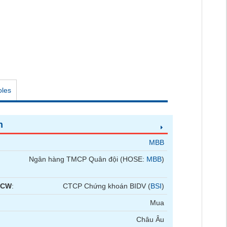
oles
n
MBB
Ngân hàng TMCP Quân đội (HOSE:
MBB
)
 CW
:
CTCP Chứng khoán BIDV (
BSI
)
Mua
Châu Âu