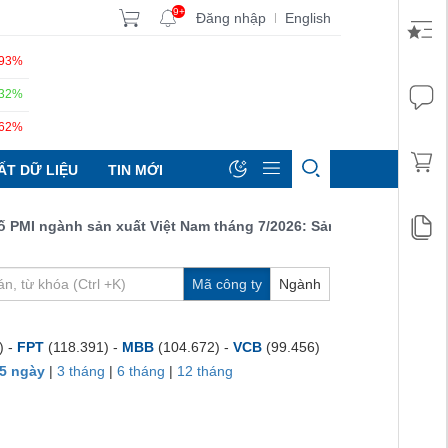
9+
Đăng nhập
English
|
.93%
.32%
.62%
ẤT DỮ LIỆU
TIN MỚI
MI ngành sản xuất Việt Nam tháng 7/2026: Sản lượng, số lượng đơ
Mã công ty
Ngành
) -
FPT
(118.391) -
MBB
(104.672) -
VCB
(99.456)
5 ngày
|
3 tháng
|
6 tháng
|
12 tháng