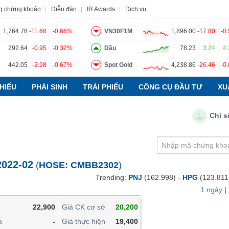
g chứng khoán
Diễn đàn
IR Awards
Dịch vụ
1,764.78
-11.68
-0.66%
VN30F1M
1,896.00
-17.80
-0
292.64
-0.95
-0.32%
Dầu
78.23
3.24
4
442.05
-2.98
-0.67%
Spot Gold
4,238.86
-26.46
-0
o
Tin tức
Báo cáo phân tích
Thuật ngữ
Dịch vụ
HIẾU
PHÁI SINH
TRÁI PHIẾU
CÔNG CỤ ĐẦU TƯ
XU
Chỉ số P
VIETSTOCKFINANCE
VĨ MÔ
NGÀNH
022-02
(
HOSE:
CMBB2302
)
DOANH NGHIỆP
Trending:
PNJ
(162.998) -
HPG
(123.811
CỔ PHIẾU
1 ngày
|
PHÁI SINH
22,900
Giá CK cơ sở
20,200
TRÁI PHIẾU
a
-
Giá thực hiện
19,400