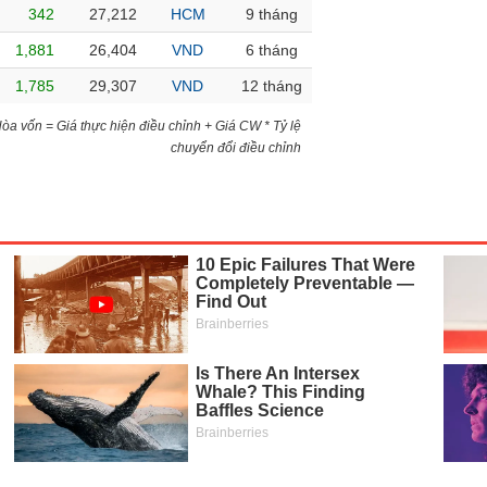
342
27,212
HCM
9 tháng
1,881
26,404
VND
6 tháng
1,785
29,307
VND
12 tháng
)Hòa vốn = Giá thực hiện điều chỉnh + Giá CW * Tỷ lệ
chuyển đổi điều chỉnh