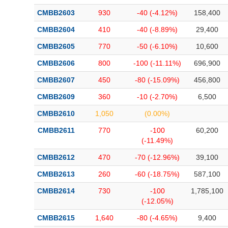
Bài viết của tác giả
(-)
CMBB2603
930
-40 (-4.12%)
158,400
CMBB2604
410
-40 (-8.89%)
29,400
Báo cáo phân tích
(-)
CMBB2605
770
-50 (-6.10%)
10,600
CMBB2606
800
-100 (-11.11%)
696,900
Thuật ngữ
(-)
CMBB2607
450
-80 (-15.09%)
456,800
CMBB2609
360
-10 (-2.70%)
6,500
Dịch vụ
(-)
CMBB2610
1,050
(0.00%)
Đào tạo
CMBB2611
770
-100
60,200
(-11.49%)
Sách tài chính
CMBB2612
470
-70 (-12.96%)
39,100
Công cụ đầu tư
CMBB2613
260
-60 (-18.75%)
587,100
Truyền thông tài chính
CMBB2614
730
-100
1,785,100
Dữ liệu tài chính
(-12.05%)
CMBB2615
1,640
-80 (-4.65%)
9,400