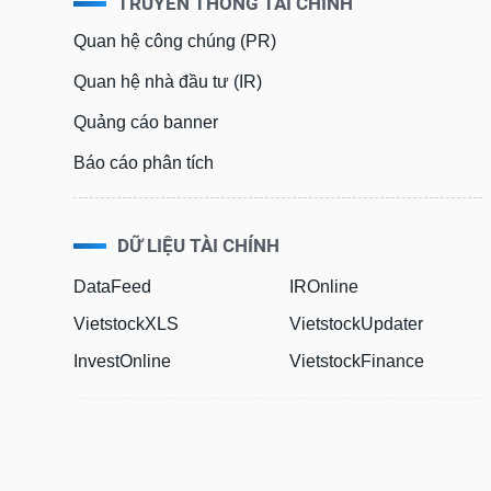
TRUYỀN THÔNG TÀI CHÍNH
Quan hệ công chúng (PR)
Quan hệ nhà đầu tư (IR)
Quảng cáo banner
Báo cáo phân tích
DỮ LIỆU TÀI CHÍNH
DataFeed
IROnline
VietstockXLS
VietstockUpdater
InvestOnline
VietstockFinance