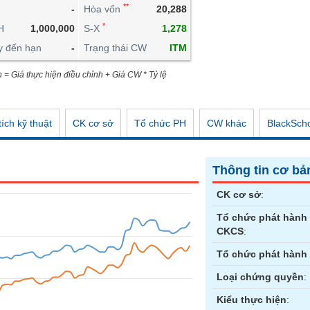
**
-
Hòa vốn
20,288
CÔNG CỤ ĐẦU TƯ
*
H
1,000,000
S-X
1,278
XUẤT DỮ LIỆU
y đến hạn
-
Trạng thái CW
ITM
TIN MỚI
n = Giá thực hiện điều chỉnh + Giá CW * Tỷ lệ
ích kỹ thuật
CK cơ sở
Tổ chức PH
CW khác
BlackSch
Thông tin cơ bả
CK cơ sở
:
Tổ chức phát hành
CKCS
:
Tổ chức phát hành
Loại chứng quyền
:
Kiểu thực hiện
: