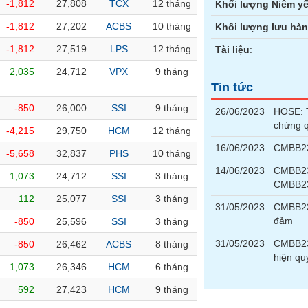
-1,812
27,808
TCX
12 tháng
Khối lượng Niêm yế
-1,812
27,202
ACBS
10 tháng
Khối lượng lưu hà
-1,812
27,519
LPS
12 tháng
Tài liệu
:
2,035
24,712
VPX
9 tháng
Tin tức
-850
26,000
SSI
9 tháng
26/06/2023
HOSE: T
chứng 
-4,215
29,750
HCM
12 tháng
16/06/2023
CMBB230
-5,658
32,837
PHS
10 tháng
14/06/2023
CMBB23
1,073
24,712
SSI
3 tháng
CMBB2
112
25,077
SSI
3 tháng
31/05/2023
CMBB230
đảm
-850
25,596
SSI
3 tháng
31/05/2023
CMBB230
-850
26,462
ACBS
8 tháng
hiện qu
1,073
26,346
HCM
6 tháng
592
27,423
HCM
9 tháng