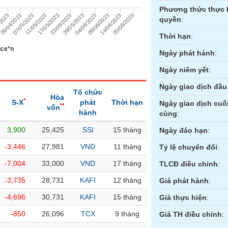
Phương thức thực 
17/05/2023
14/06/2023
/2023
23/05/2023
20/06/2023
26/04/2023
29/05/2023
07/05/2023
04/06/2023
11/05/2023
08/06/2023
quyền
:
Thời hạn
:
ice*n
Ngày phát hành
:
Ngày niêm yết
:
Ngày giao dịch đầu 
Tổ chức
Hòa
*
S-X
phát
Thời hạn
Ngày giao dịch cuố
**
vốn
hành
cùng
:
3,900
25,425
SSI
15 tháng
ền
Hợp đồng tương lai
Trái phiếu
Ngày đáo hạn
:
-3,446
27,981
VND
11 tháng
Tỷ lệ chuyển đổi
:
-7,004
33,000
VND
17 tháng
TLCĐ điều chỉnh
:
-3,735
28,731
KAFI
12 tháng
Giá phát hành
:
-4,696
30,731
KAFI
15 tháng
Giá thực hiện
:
-850
26,096
TCX
9 tháng
Giá TH điều chỉnh
: