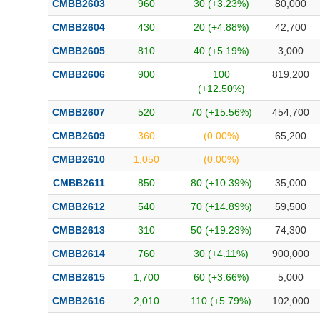
CMBB2603
960
30 (+3.23%)
80,000
Bài viết của tác giả
(-)
CMBB2604
430
20 (+4.88%)
42,700
CMBB2605
810
40 (+5.19%)
3,000
Báo cáo phân tích
(-)
CMBB2606
900
100
819,200
(+12.50%)
Thuật ngữ
(-)
CMBB2607
520
70 (+15.56%)
454,700
CMBB2609
360
(0.00%)
65,200
Dịch vụ
(-)
CMBB2610
1,050
(0.00%)
Đào tạo
CMBB2611
850
80 (+10.39%)
35,000
Sách tài chính
CMBB2612
540
70 (+14.89%)
59,500
Công cụ đầu tư
CMBB2613
310
50 (+19.23%)
74,300
CMBB2614
760
30 (+4.11%)
900,000
Truyền thông tài chính
CMBB2615
1,700
60 (+3.66%)
5,000
Dữ liệu tài chính
CMBB2616
2,010
110 (+5.79%)
102,000