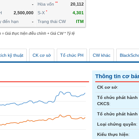
**
-
Hòa vốn
20,112
CÔNG CỤ ĐẦU TƯ
*
H
2,500,000
S-X
4,301
XUẤT DỮ LIỆU
y đến hạn
-
Trạng thái CW
ITM
TIN MỚI
n = Giá thực hiện điều chỉnh + Giá CW * Tỷ lệ
ích kỹ thuật
CK cơ sở
Tổ chức PH
CW khác
BlackSch
Thông tin cơ bả
CK cơ sở
:
Tổ chức phát hành
CKCS
:
Tổ chức phát hành
Loại chứng quyền
:
Kiểu thực hiện
: