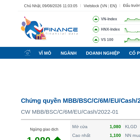
(
)
Đấu trườ
Chủ Nhật, 09/08/2026
11:03:06
Vietstock
VN
|
EN
VN-Index
HNX-Index
VS 100
Tất cả
Tính năng
Ngành
Mã chứng khoán
Lãnh đạ
VĨ MÔ
NGÀNH
DOANH NGHIỆP
CỔ P
Tính năng
(-)
VIETSTOCK
CHỨNG KHOÁN
DOANH NGHIỆP
Chứng quyền MBB/BSC/C/6M/EU/Cash/2
BẤT ĐỘNG SẢN
CW MBB/BSC/C/6M/EU/Cash/2022-01
TÀI CHÍNH
HÀNG HÓA
Mở cửa
1,080
KLGD
Ngừng giao dịch
KINH TẾ
Cao nhất
1,100
NN mu