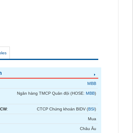
oles
n
MBB
Ngân hàng TMCP Quân đội (HOSE:
MBB
)
 CW
:
CTCP Chứng khoán BIDV (
BSI
)
Mua
Châu Âu