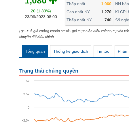
1,080
THẾ GIỚI
Thấp nhất
1,060
NN bán
20 (1.89%)
ĐÔNG DƯƠNG
Cao nhất NY
1,270
KLCPL
23/06/2023 08:00
Thấp nhất NY
740
Số ngà
TÀI CHÍNH CÁ NHÂN
PHÂN TÍCH
(*)S-X là giá chứng khoán cơ sở - giá thực hiện điều chỉnh; (**)Hòa vố
chuyển đổi điều chỉnh
Ngành
(-)
Tổng quan
Thống kê giao dịch
Tin tức
Phân t
VS-SECTOR
NĂNG LƯỢNG
Trạng thái chứng quyền
NGUYÊN VẬT LIỆU
5k
CÔNG NGHIỆP
2.5k
TIÊU DÙNG KHÔNG THIẾT YẾU
TIÊU DÙNG THIẾT YẾU
0
CHĂM SÓC SỨC KHỎE
-2.5k