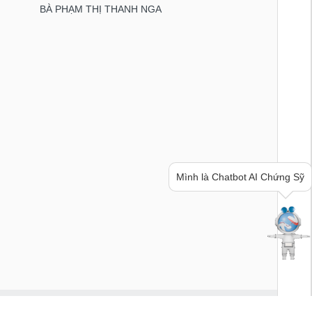
BÀ PHẠM THỊ THANH NGA
Bạn cần thông tin hay ý tưởng
hay lời khuyên về chứng khoán?
Hãy hỏi mình nhé!
Về chúng tôi
Quảng cáo & Dịch vụ