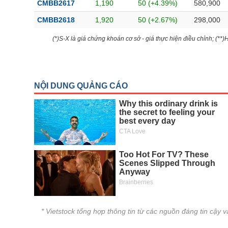
CMBB2617
1,190
50 (+4.39%)
580,900
CMBB2618
1,920
50 (+2.67%)
298,000
(*)S-X là giá chứng khoán cơ sở - giá thực hiện điều chỉnh; (**
* Vietstock tổng hợp thông tin từ các nguồn đáng tin cậy 