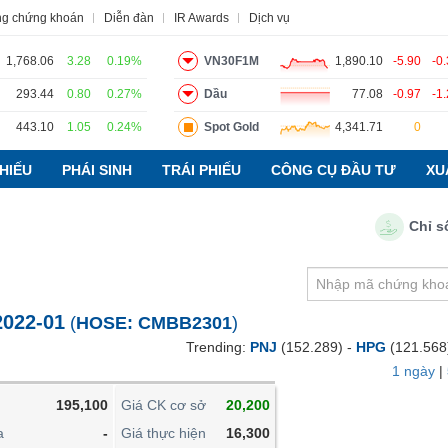
ng chứng khoán
Diễn đàn
IR Awards
Dịch vụ
1,768.06
3.28
0.19%
VN30F1M
1,890.10
-5.90
-0
293.44
0.80
0.27%
Dầu
77.08
-0.97
-1
443.10
1.05
0.24%
Spot Gold
4,341.71
0
o
Tin tức
Báo cáo phân tích
Thuật ngữ
Dịch vụ
HIẾU
PHÁI SINH
TRÁI PHIẾU
CÔNG CỤ ĐẦU TƯ
XU
Chỉ số P
VIETSTOCKFINANCE
VĨ MÔ
NGÀNH
022-01
(
HOSE:
CMBB2301
)
DOANH NGHIỆP
Trending:
PNJ
(152.289) -
HPG
(121.568
CỔ PHIẾU
1 ngày
|
PHÁI SINH
195,100
Giá CK cơ sở
20,200
TRÁI PHIẾU
a
-
Giá thực hiện
16,300