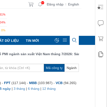
9+
Đăng nhập
English
|
.31%
.24%
0%
ẤT DỮ LIỆU
TIN MỚI
MI ngành sản xuất Việt Nam tháng 7/2026: Sản lượng, số lượng đơ
Mã công ty
Ngành
) -
FPT
(117.144) -
MBB
(103.987) -
VCB
(94.265)
5 ngày
|
3 tháng
|
6 tháng
|
12 tháng