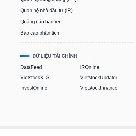
Quan hệ nhà đầu tư (IR)
Quảng cáo banner
Báo cáo phân tích
DỮ LIỆU TÀI CHÍNH
DataFeed
IROnline
VietstockXLS
VietstockUpdater
InvestOnline
VietstockFinance
© Bản quyền thuộc về Vietstock