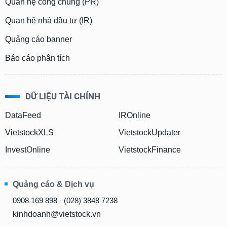
Quan hệ công chúng (PR)
Quan hệ nhà đầu tư (IR)
Quảng cáo banner
Báo cáo phân tích
DỮ LIỆU TÀI CHÍNH
DataFeed
IROnline
VietstockXLS
VietstockUpdater
InvestOnline
VietstockFinance
Quảng cáo & Dịch vụ
0908 169 898 - (028) 3848 7238
kinhdoanh@vietstock.vn