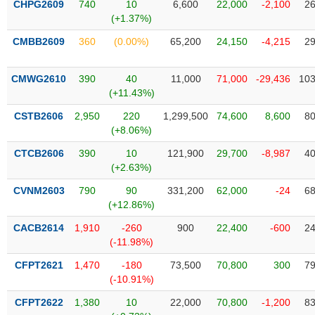
CHPG2609
740
10
6,600
22,000
-2,100
26
liệu
(+1.37%)
Tâm
CMBB2609
360
(0.00%)
65,200
24,150
-4,215
29
lý
TIÊU
thị
DÙNG
CMWG2610
390
40
11,000
71,000
-29,436
103
trường
KHÔNG
(+11.43%)
THIẾT
CSTB2606
2,950
220
1,299,500
74,600
8,600
80
YẾU
(+8.06%)
CTCB2606
390
10
121,900
29,700
-8,987
40
(+2.63%)
TIÊU
CVNM2603
790
90
331,200
62,000
-24
68
DÙNG
(+12.86%)
THIẾT
CACB2614
1,910
-260
900
22,400
-600
24
YẾU
(-11.98%)
CFPT2621
1,470
-180
73,500
70,800
300
79
(-10.91%)
CFPT2622
1,380
10
22,000
70,800
-1,200
83
CHĂM