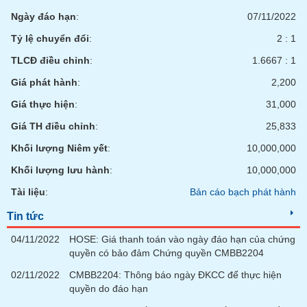
phân
Ngày đáo hạn
:
07/11/2022
tích
(-)
Tỷ lệ chuyển đổi
:
2 : 1
TLCĐ điều chỉnh
:
1.6667 : 1
Thuật
ngữ
Giá phát hành
:
2,200
(-)
Giá thực hiện
:
31,000
Giá TH điều chỉnh
:
25,833
Dịch
vụ
Khối lượng Niêm yết
:
10,000,000
(-)
Khối lượng lưu hành
:
10,000,000
Tài liệu
:
Bản cáo bạch phát hành
Đào
tạo
Tin tức
04/11/2022
HOSE: Giá thanh toán vào ngày đáo hạn của chứng
quyền có bảo đảm Chứng quyền CMBB2204
02/11/2022
CMBB2204: Thông báo ngày ĐKCC để thực hiện
Sách
quyền do đáo hạn
tài