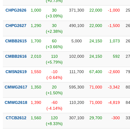
(+0.73%)
SÓC
SỨC
CHPG2626
1,000
30
371,300
22,000
-1,000
25
KHỎE
(+3.09%)
CHPG2627
1,290
30
490,100
22,000
-1,500
26
(+2.38%)
CMBB2615
1,700
60
5,000
24,150
1,073
26
TÀI
(+3.66%)
CHÍNH
CMBB2616
2,010
110
102,000
24,150
592
27
(+5.79%)
CMSN2619
1,550
-10
111,700
67,400
-2,600
79
(-0.64%)
CÔNG
NGHỆ
CMWG2617
1,350
20
595,300
71,000
-3,342
80
THÔNG
(+1.50%)
TIN
CMWG2618
1,390
-60
110,200
71,000
-4,819
84
(-4.14%)
CTCB2612
1,560
120
307,100
29,700
-300
33
(+8.33%)
DỊCH