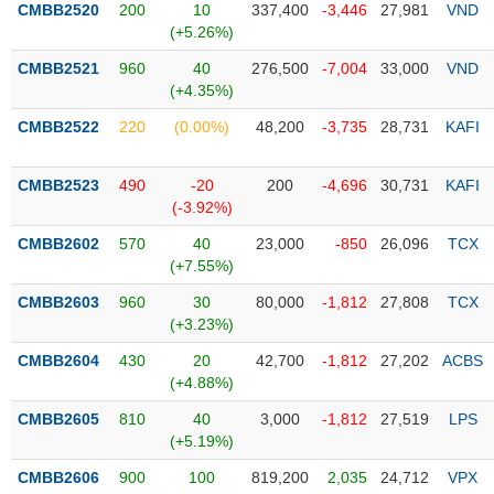
CMBB2520
200
10
337,400
-3,446
27,981
VND
(+5.26%)
Trạng
thái
CMBB2521
960
40
276,500
-7,004
33,000
VND
NGÀNH
cổ
(+4.35%)
phiếu
CMBB2522
220
(0.00%)
48,200
-3,735
28,731
KAFI
Quy
DOANH
mô
CMBB2523
490
-20
200
-4,696
30,731
KAFI
NGHIỆP
thị
(-3.92%)
trường
CMBB2602
570
40
23,000
-850
26,096
TCX
Niêm
(+7.55%)
CỔ
yết
PHIẾU
CMBB2603
960
30
80,000
-1,812
27,808
TCX
Niêm
(+3.23%)
yết
mới
CMBB2604
430
20
42,700
-1,812
27,202
ACBS
PHÁI
(+4.88%)
Niêm
SINH
yết
CMBB2605
810
40
3,000
-1,812
27,519
LPS
bổ
(+5.19%)
sung
TRÁI
CMBB2606
900
100
819,200
2,035
24,712
VPX