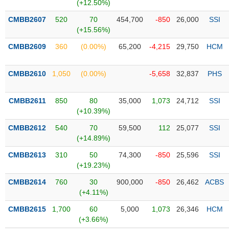
PHIẾU
Hủy
(+12.50%)
niêm
CMBB2607
520
70
454,700
-850
26,000
SSI
yết
(+15.56%)
Theo
CMBB2609
360
(0.00%)
65,200
-4,215
29,750
HCM
CÔNG
dõi
CỤ
đặc
ĐẦU
biệt
CMBB2610
1,050
(0.00%)
-5,658
32,837
PHS
TƯ
Không
được
CMBB2611
850
80
35,000
1,073
24,712
SSI
ký
(+10.39%)
XUẤT
quỹ
DỮ
CMBB2612
540
70
59,500
112
25,077
SSI
LIỆU
Danh
(+14.89%)
mục
CMBB2613
310
50
74,300
-850
25,596
SSI
ETF
(+19.23%)
TIN
Cổ
MỚI
CMBB2614
760
30
900,000
-850
26,462
ACBS
phiếu
(+4.11%)
chi
Ngành
CMBB2615
1,700
60
5,000
1,073
26,346
HCM
tiết
(-)
(+3.66%)