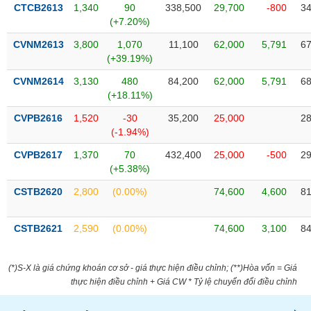
VỤ
CTCB2613
1,340
90
338,500
29,700
-800
34
TRUYỀN
(+7.20%)
THÔNG
CVNM2613
3,800
1,070
11,100
62,000
5,791
67
(+39.19%)
CVNM2614
3,130
480
84,200
62,000
5,791
68
(+18.11%)
TIỆN
CVPB2616
1,520
-30
35,200
25,000
28
ÍCH
(-1.94%)
CVPB2617
1,370
70
432,400
25,000
-500
29
(+5.38%)
BẤT
CSTB2620
2,800
(0.00%)
74,600
4,600
81
ĐỘNG
SẢN
CSTB2621
2,590
(0.00%)
74,600
3,100
84
Mã
chứng
(*)S-X là giá chứng khoán cơ sở - giá thực hiện điều chỉnh; (**)Hòa vốn = Giá
khoán
thực hiện điều chỉnh + Giá CW * Tỷ lệ chuyển đổi điều chỉnh
(-)