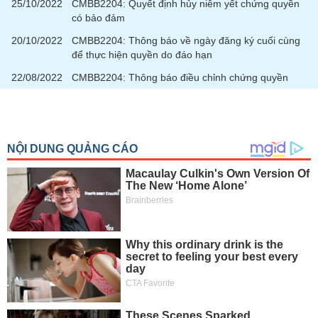
chính
25/10/2022
CMBB2204: Quyết định hủy niêm yết chứng quyền
có bảo đảm
20/10/2022
CMBB2204: Thông báo về ngày đăng ký cuối cùng
để thực hiện quyền do đáo hạn
Công
22/08/2022
CMBB2204: Thông báo điều chỉnh chứng quyền
cụ
đầu
tư
Truyền
thông
tài
chính
Dữ
liệu