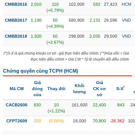
Tổng
VS-
CMBB2616
2,010
110
102,000
592
27,423
HCM
quan
SECTOR
(+5.79%)
Giao
CMBB2617
1,190
50
580,900
2,131
26,596
VND
dịch
(+4.39%)
Tài
CMBB2618
1,920
50
298,000
2,035
29,500
VND
chính
(+2.67%)
NĂNG
Phân
LƯỢNG
(*)S-X là giá chứng khoán cơ sở - giá thực hiện điều chỉnh; (**)Hòa vốn = Giá
tích
thực hiện điều chỉnh + Giá CW * Tỷ lệ chuyển đổi điều chỉnh
kỹ
thuật
Chứng quyền cùng TCPH (
HCM
)
Hồ
NGUYÊN
Giá
Giá
sơ
Khối
VẬT
*
Mã CW
đóng
Thay đổi
CK cơ
S-X
doanh
lượng
LIỆU
cửa
sở
nghiệp
CACB2606
830
10
161,600
22,400
843
24
Tin
(+1.22%)
tức
sự
CFPT2609
250
(0.00%)
18,000
70,800
-26,362
101
CÔNG
kiện
NGHIỆP
Tài