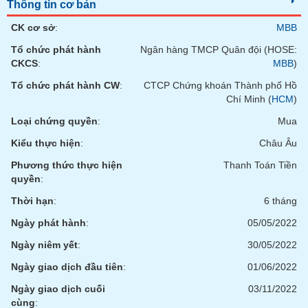
Tất cả
Cổ phiếu
Chỉ số
Chứng chỉ quỹ
Chứng q
Thông tin cơ bản
CK cơ sở
:
MBB
Lãnh
Tổ chức phát hành
Ngân hàng TMCP Quân đội (HOSE:
đạo
(-)
CKCS
:
MBB
)
Tổ chức phát hành CW
:
CTCP Chứng khoán Thành phố Hồ
Tất cả
Người nội bộ
Người liên quan
Cổ đông lớn
Chí Minh (
HCM
)
Loại chứng quyền
:
Mua
Tin
tức
Kiểu thực hiện
:
Châu Âu
(-)
Phương thức thực hiện
Thanh Toán Tiền
quyền
:
Bài
Thời hạn
:
6 tháng
viết
của
Ngày phát hành
:
05/05/2022
tác
giả
Ngày niêm yết
:
30/05/2022
(-)
Ngày giao dịch đầu tiên
:
01/06/2022
Ngày giao dịch cuối
03/11/2022
Báo
cáo
cùng
: