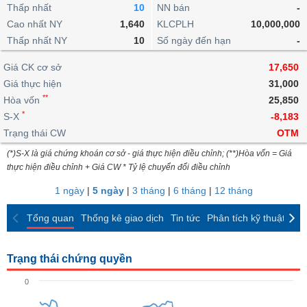
khoản
lai
Thấp nhất
10
NN bán
-
dịch
lỗ
Phân
Vĩ
Thống
Định
Cao nhất NY
1,640
KLCPLH
10,000,000
tích
mô
BẤT
Chứng
IR
Giao
kê
Chứng
giá
Thấp nhất NY
kỹ
10
Số ngày đến hạn
-
ĐỘNG
quyền
Awards
dịch
giao
quyền
thuật
SẢN
Nước
nội
dịch
Trái
Giá CK cơ sở
17,650
ngoài
Tổng
bộ
Bảng
phiếu
Giá thực hiện
31,000
Tin
quan
giá
Đào
doanh
Tự
**
Niên
tức
Hòa vốn
25,850
TÀI
trực
tạo
nghiệp
doanh
Thống
giám
*
S-X
-8,183
CHÍNH
tuyến
kê
Top
Trạng thái CW
OTM
Tài
giao
Bộ
cổ
liệu
(*)S-X là giá chứng khoán cơ sở - giá thực hiện điều chỉnh; (**)Hòa vốn = Giá
dịch
Dịch
lọc
phiếu
cổ
HÀNG
thực hiện điều chỉnh + Giá CW * Tỷ lệ chuyển đổi điều chỉnh
vụ
cổ
Định
đông
HÓA
Bản
phiếu
1 ngày
|
5 ngày
|
3 tháng
|
6 tháng
|
12 tháng
giá
đồ
So
ngành
Tổng quan
Thống kê giao dịch
Tin tức
Phân tích kỹ thuật
CK
sánh
KINH
cổ
Thống
TẾ
phiếu
kê
Trạng thái chứng quyền
giao
Báo
dịch
0
cáo
THẾ
phân
GIỚI