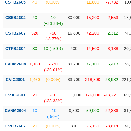
Tổng
CSHB2605
40
(0.00%)
11,800
-7,732
19,
VS-
quan
SECTOR
Giao
CSSB2602
40
10
30,000
15,200
-2,553
17,
dịch
(+33.33%)
Tài
CSTB2607
520
-50
16,800
72,200
2,312
74,
chính
(-8.77%)
NĂNG
Phân
LƯỢNG
CTPB2604
30
10 (+50%)
400
14,500
-6,188
20,
tích
kỹ
CVHM2608
1,160
-670
89,700
77,100
5,413
78,
thuật
(-36.61%)
Hồ
NGUYÊN
CVIC2601
1,460
(0.00%)
63,700
218,800
26,982
221,
sơ
VẬT
doanh
LIỆU
nghiệp
CVJC2601
20
-10
111,000
126,000
-43,221
169,
(-33.33%)
Tin
tức
CVNM2604
10
-10
6,800
59,000
-22,386
81,
sự
(-50%)
CÔNG
kiện
NGHIỆP
CVPB2607
20
(0.00%)
300
25,150
-8,814
34,
Tài