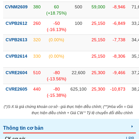
chính
CVNM2609
380
60
500
59,000
-8,946
71,
(+18.75%)
CVPB2612
260
-50
100
25,150
-6,849
33,
(-16.13%)
Công
cụ
CVPB2613
320
(0.00%)
25,150
-7,738
34,
đầu
tư
CVPB2614
330
(0.00%)
25,150
-8,306
35,
CVRE2604
510
-80
22,600
25,300
-9,466
37,
(-13.56%)
Truyền
thông
CVRE2605
440
-80
625,100
25,300
-10,873
38,
tài
(-15.38%)
chính
(*)S-X là giá chứng khoán cơ sở - giá thực hiện điều chỉnh; (**)Hòa vốn = Giá
thực hiện điều chỉnh + Giá CW * Tỷ lệ chuyển đổi điều chỉnh
Dữ
Thông tin cơ bản
liệu
CK cơ sở
:
LPB