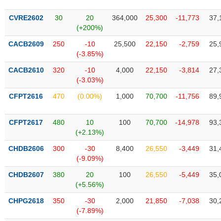
liệu
CVRE2602
30
20
364,000
25,300
-11,773
37,
Tâm
(+200%)
lý
TIÊU
CACB2609
250
-10
25,500
22,150
-2,759
25,
thị
DÙNG
(-3.85%)
trường
KHÔNG
CACB2610
320
-10
4,000
22,150
-3,814
27,
THIẾT
(-3.03%)
YẾU
CFPT2616
470
(0.00%)
1,000
70,700
-11,756
89,
CFPT2617
480
10
100
70,700
-14,978
93,
TIÊU
(+2.13%)
DÙNG
CHDB2606
300
-30
8,400
26,550
-3,449
31,
THIẾT
(-9.09%)
YẾU
CHDB2607
380
20
100
26,550
-5,449
35,
(+5.56%)
CHPG2618
350
-30
2,000
21,850
-7,038
30,
(-7.89%)
CHĂM