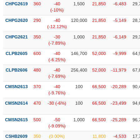
SÓC
CHPG2619
360
-40
1,500
21,850
-6,483
29,
SỨC
(-10%)
KHỎE
CHPG2620
290
-40
120,000
21,850
-5,149
28,
(-12.12%)
CHPG2621
350
-30
1,000
21,850
-6,149
29,
(-7.89%)
TÀI
CHÍNH
CLPB2605
600
-40
146,700
52,000
-9,999
64,
(-6.25%)
CLPB2606
480
-40
256,400
52,000
-11,979
67,
(-7.69%)
CÔNG
CMSN2613
370
-40
100
66,500
-20,289
90,
NGHỆ
(-9.76%)
THÔNG
CMSN2614
470
-30 (-6%)
100
66,500
-23,499
94,
TIN
CMSN2615
500
-50
1,000
66,500
-25,289
96,
(-9.09%)
DỊCH
CSHB2609
350
(0.00%)
11,800
-4,533
17,