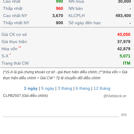
khoản
Cao nhất
990
NN mua
30,000
lai
dịch
lỗ
Phân
Vĩ
Thấp nhất
Thống
960
NN bán
-
Định
tích
mô
BẤT
Chứng
IR
Giao
kê
Chứng
Cao nhất NY
3,670
KLCPLH
493,400
giá
kỹ
ĐỘNG
quyền
Awards
dịch
giao
quyền
Thấp nhất NY
800
Số ngày đến hạn
-
thuật
SẢN
Nước
nội
dịch
Trái
ngoài
Tổng
bộ
Bảng
Giá CK cơ sở
phiếu
43,050
Tin
quan
giá
Đào
doanh
Giá thực hiện
37,979
Tự
Niên
tức
TÀI
trực
tạo
nghiệp
**
doanh
Hòa vốn
Thống
42,879
giám
CHÍNH
tuyến
kê
*
S-X
5,071
Top
Tài
giao
Bộ
Trạng thái CW
ITM
cổ
liệu
dịch
Dịch
lọc
phiếu
cổ
(*)S-X là giá chứng khoán cơ sở - giá thực hiện điều chỉnh; (**)Hòa vốn = Giá
HÀNG
vụ
cổ
Định
đông
thực hiện điều chỉnh + Giá CW * Tỷ lệ chuyển đổi điều chỉnh
HÓA
Bản
phiếu
giá
đồ
1 ngày
|
5 ngày
|
3 tháng
|
6 tháng
|
12 tháng
So
ngành
CLPB2507
(Giá điều chỉnh)
@Vietstock.vn
sánh
KINH
cổ
Thống
TẾ
phiếu
kê
970
giao
Báo
dịch
cáo
THẾ
phân
GIỚI