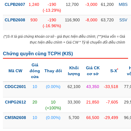
PHIẾU
Hủy
CLPB2607
1,240
-190
12,700
-3,000
61,200
MBS
niêm
(-13.29%)
yết
CLPB2608
930
-190
116,900
-8,000
63,720
SSV
Theo
(-16.96%)
CÔNG
dõi
CỤ
đặc
(*)S-X là giá chứng khoán cơ sở - giá thực hiện điều chỉnh; (**)Hòa vốn = Giá
ĐẦU
biệt
thực hiện điều chỉnh + Giá CW * Tỷ lệ chuyển đổi điều chỉnh
TƯ
Không
Chứng quyền cùng TCPH (
KIS
)
được
ký
Giá
XUẤT
Khối
Giá CK
quỹ
*
Mã CW
đóng
Thay đổi
S-X
DỮ
lượng
cơ sở
v
cửa
LIỆU
Danh
mục
CDGC2601
10
(0.00%)
62,100
43,350
-33,518
77,
ETF
TIN
Cổ
CHPG2612
20
10
33,300
21,850
-7,605
29,
MỚI
phiếu
(+100%)
chi
CMSN2608
10
(0.00%)
5,700
66,500
-29,499
96,
Ngành
tiết
(-)