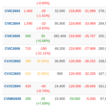
phân
(-0.83%)
tích
(-)
CVIC2603
1,400
-20
32,000
218,800
-31,989
278,
(-1.41%)
CVIC2604
1,590
-10
95,900
218,800
-33,989
284,
Thuật
(-0.63%)
ngữ
(-)
CVIC2605
560
30
382,400
218,800
-25,767
255,
(+5.66%)
Dịch
CVIC2606
710
-190
48,200
218,800
-27,989
260,
vụ
(-21.11%)
(-)
CVJC2602
380
(0.00%)
36,800
126,000
-26,252
158,
Đào
CVJC2603
620
(0.00%)
900
126,000
-32,205
167,
tạo
CVJC2604
420
-40
24,400
126,000
-28,606
161,
(-8.70%)
Sách
CVNM2608
280
20
23,900
59,000
-5,930
67,
tài
(+7.69%)