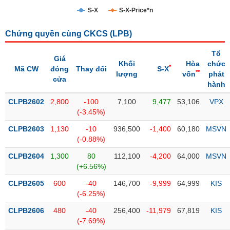
S-X
S-X-Price*n
Trạng
thái
NGÀNH
Chứng quyền cùng CKCS (
LPB
)
cổ
phiếu
Tổ
Giá
Khối
Hòa
chức
*
Mã CW
đóng
Thay đổi
S-X
Quy
**
lượng
vốn
phát
cửa
DOANH
mô
hành
NGHIỆP
thị
CLPB2602
trường
2,800
-100
7,100
9,477
53,106
VPX
(-3.45%)
Niêm
CỔ
CLPB2603
yết
1,130
-10
936,500
-1,400
60,180
MSVN
PHIẾU
(-0.88%)
Niêm
CLPB2604
yết
1,300
80
112,100
-4,200
64,000
MSVN
(+6.56%)
mới
PHÁI
CLPB2605
Niêm
600
-40
146,700
-9,999
64,999
KIS
SINH
(-6.25%)
yết
bổ
CLPB2606
480
-40
256,400
-11,979
67,819
KIS
sung
TRÁI
(-7.69%)