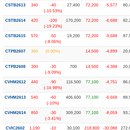
Tất cả
Cổ phiếu
Chỉ số
Chứng chỉ quỹ
Chứng q
CSTB2613
340
-40
27,400
72,200
-5,577
80,
(-10.53%)
Lãnh
CSTB2614
420
-100
170,200
72,200
-6,688
82,
đạo
(-)
(-19.23%)
CSTB2615
570
-50
19,200
72,200
-9,688
87,
Tất cả
Người nội bộ
Người liên quan
Cổ đông lớn
(-8.06%)
CTPB2607
360
(0.00%)
14,500
-4,899
20,
Tin
tức
(-)
CTPB2608
300
-30
700
14,500
-4,388
20,
(-9.09%)
Bài
CVHM2612
440
-90
116,500
77,100
-4,751
86,
viết
(-16.98%)
của
tác
CVHM2613
540
-60
406,600
77,100
-6,668
88,
giả
(-10%)
(-)
CVHM2614
850
-30
309,200
77,100
-8,059
93,
(-3.41%)
Báo
cáo
CVIC2602
1,190
-10
30,100
218,800
-30,088
272,