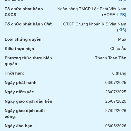
tài
chính
Tổ chức phát hành
Ngân hàng TMCP Lộc Phát Việt Nam
CKCS
:
(HOSE:
LPB
)
Tổ chức phát hành CW
:
CTCP Chứng khoán KIS Việt Nam
(
KIS
)
Loại chứng quyền
:
Mua
Kiểu thực hiện
:
Châu Âu
Phương thức thực hiện
Thanh Toán Tiền
quyền
:
Thời hạn
:
8 tháng
Ngày phát hành
:
03/07/2025
Ngày niêm yết
:
23/07/2025
Ngày giao dịch đầu tiên
:
25/07/2025
Ngày giao dịch cuối
27/02/2026
cùng
:
Ngày đáo hạn
:
03/03/2026