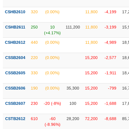
VỤ
TRUYỀN
CSHB2610
320
(0.00%)
11,800
-4,199
17,
THÔNG
CSHB2611
250
10
111,200
11,800
-3,199
15,
(+4.17%)
CSHB2612
440
(0.00%)
11,800
-4,989
18,
TIỆN
ÍCH
CSSB2604
220
(0.00%)
15,200
-2,577
18,
CSSB2605
330
(0.00%)
15,200
-1,911
18,
BẤT
ĐỘNG
CSSB2606
190
(0.00%)
35,300
15,200
-799
16,
SẢN
CSSB2607
230
-20 (-8%)
100
15,200
-1,688
17,
Mã
chứng
khoán
(-)
CSTB2612
610
-60
28,200
72,200
-8,688
85,
(-8.96%)