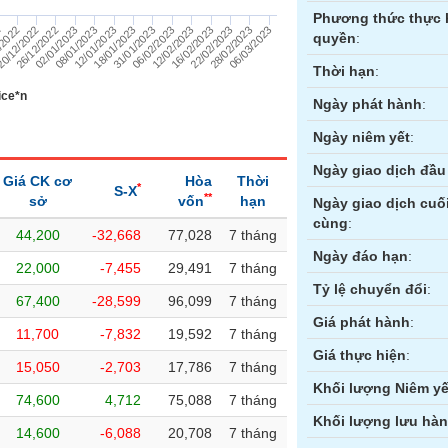
Phương thức thực 
28/02/2023
31/01/2023
26/12/2022
16/02/2023
12/01/2023
/2022
06/03/2023
06/02/2023
02/01/2023
22/02/2023
18/01/2023
0/12/2022
12/02/2023
08/01/2023
2
quyền
:
Thời hạn
:
ice*n
Ngày phát hành
:
Ngày niêm yết
:
Ngày giao dịch đầu 
Giá CK cơ
Hòa
Thời
*
S-X
**
sở
vốn
hạn
Ngày giao dịch cuố
cùng
:
44,200
-32,668
77,028
7 tháng
ền
Hợp đồng tương lai
Trái phiếu
Ngày đáo hạn
:
22,000
-7,455
29,491
7 tháng
Tỷ lệ chuyển đổi
:
67,400
-28,599
96,099
7 tháng
Giá phát hành
:
11,700
-7,832
19,592
7 tháng
Giá thực hiện
:
15,050
-2,703
17,786
7 tháng
Khối lượng Niêm yế
74,600
4,712
75,088
7 tháng
Khối lượng lưu hà
14,600
-6,088
20,708
7 tháng