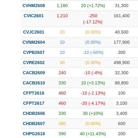
Bài viết của tác giả
(-)
CVHM2608
1,180
20 (+1.72%)
31,300
CVIC2601
1,210
-250
161,400
(-17.12%)
Báo cáo phân tích
(-)
CVJC2601
20
(0.00%)
40,500
CVNM2604
10
(0.00%)
177,900
Thuật ngữ
(-)
CVPB2607
10
-10 (-50%)
300
Dịch vụ
(-)
CVRE2602
30
(0.00%)
498,900
CACB2609
240
-10 (-4%)
32,300
Đào tạo
CACB2610
330
10 (+3.13%)
88,800
Sách tài chính
CFPT2616
460
-10 (-2.13%)
100
Công cụ đầu tư
CFPT2617
460
-20 (-4.17%)
3,100
Truyền thông tài chính
CHDB2606
330
30 (+10%)
3,400
Dữ liệu tài chính
CHDB2607
380
(0.00%)
600
CHPG2618
390
40 (+11.43%)
200