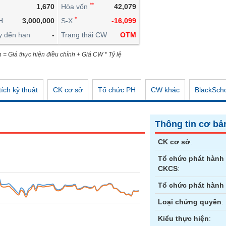
**
1,670
Hòa vốn
42,079
CÔNG CỤ ĐẦU TƯ
*
H
3,000,000
S-X
-16,099
XUẤT DỮ LIỆU
y đến hạn
-
Trạng thái CW
OTM
TIN MỚI
n = Giá thực hiện điều chỉnh + Giá CW * Tỷ lệ
ích kỹ thuật
CK cơ sở
Tổ chức PH
CW khác
BlackSch
Thông tin cơ bả
CK cơ sở
:
Tổ chức phát hành
CKCS
:
Tổ chức phát hành
Loại chứng quyền
:
Kiểu thực hiện
: