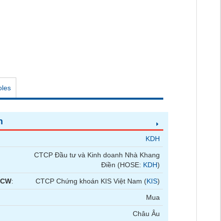
oles
n
KDH
CTCP Đầu tư và Kinh doanh Nhà Khang
Điền (HOSE:
KDH
)
 CW
:
CTCP Chứng khoán KIS Việt Nam (
KIS
)
Mua
Châu Âu