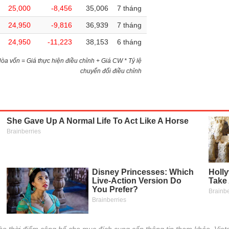
25,000
-8,456
35,006
7 tháng
24,950
-9,816
36,939
7 tháng
24,950
-11,223
38,153
6 tháng
)Hòa vốn = Giá thực hiện điều chỉnh + Giá CW * Tỷ lệ
chuyển đổi điều chỉnh