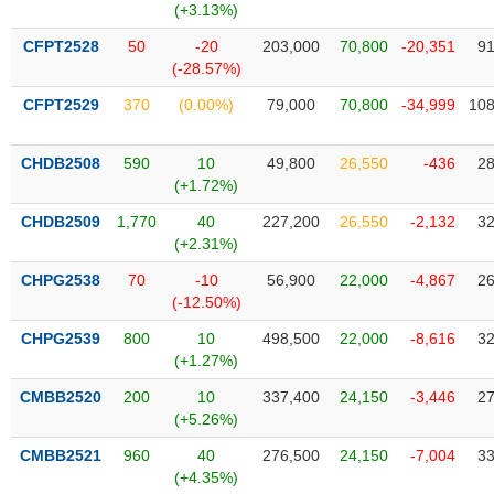
(+3.13%)
Trạng
CFPT2528
50
-20
203,000
70,800
-20,351
91
thái
(-28.57%)
NGÀNH
cổ
CFPT2529
370
(0.00%)
79,000
70,800
-34,999
108
phiếu
Quy
CHDB2508
590
10
49,800
26,550
-436
28
DOANH
mô
(+1.72%)
NGHIỆP
thị
trường
CHDB2509
1,770
40
227,200
26,550
-2,132
32
(+2.31%)
Niêm
CỔ
yết
CHPG2538
70
-10
56,900
22,000
-4,867
26
PHIẾU
(-12.50%)
Niêm
yết
CHPG2539
800
10
498,500
22,000
-8,616
32
mới
(+1.27%)
PHÁI
Niêm
SINH
CMBB2520
200
10
337,400
24,150
-3,446
27
yết
(+5.26%)
bổ
CMBB2521
960
40
276,500
24,150
-7,004
33
sung
TRÁI
(+4.35%)