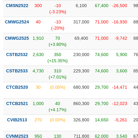
PHIẾU
Hủy
CMSN2522
300
-10
6,100
67,400
-26,500
98
niêm
(-3.23%)
yết
CMWG2524
40
-10
317,000
71,000
-16,930
88
Theo
(-20%)
CÔNG
dõi
CỤ
đặc
CMWG2525
1,910
70
69,400
71,000
-9,742
88
ĐẦU
biệt
(+3.80%)
TƯ
Không
CSTB2532
2,630
350
230,000
74,600
5,900
76
được
(+15.35%)
ký
XUẤT
CSTB2533
4,730
310
229,300
74,600
3,600
85
quỹ
DỮ
(+7.01%)
LIỆU
Danh
CTCB2520
30
(0.00%)
680,900
29,700
-14,471
44
mục
ETF
TIN
CTCB2521
1,000
40
860,300
29,700
-12,023
43
Cổ
MỚI
(+4.17%)
phiếu
CVIB2513
270
(0.00%)
326,800
14,650
-5,261
20
chi
Ngành
tiết
(-)
CVNM2523
950
130
711,800
62,000
3,540
67