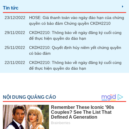
Tất cả
Cổ phiếu
Chỉ số
Chứng chỉ quỹ
Chứng q
Tin tức
Lãnh
23/12/2022
HOSE: Giá thanh toán vào ngày đáo hạn của chứng
đạo
quyền có bảo đảm Chứng quyền CKDH2210
(-)
29/11/2022
CKDH2210: Thông báo về ngày đăng ký cuối cùng
Tất cả
Người nội bộ
Người liên quan
Cổ đông lớn
để thực hiện quyền do đáo hạn
25/11/2022
CKDH2210: Quyết định hủy niêm yết chứng quyền
Tin
có bảo đảm
tức
(-)
22/11/2022
CKDH2210: Thông báo về ngày đăng ký cuối cùng
để thực hiện quyền do đáo hạn
Bài
viết
của
tác
giả
(-)
Báo
cáo