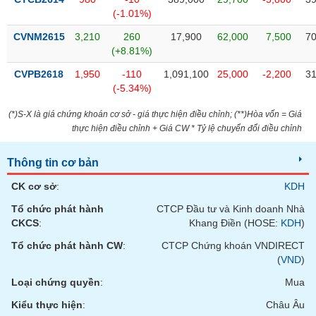
SÓC
(-1.01%)
SỨC
KHỎE
CVNM2615
3,210
260
17,900
62,000
7,500
70
(+8.81%)
CVPB2618
1,950
-110
1,091,100
25,000
-2,200
31
(-5.34%)
TÀI
(*)S-X là giá chứng khoán cơ sở - giá thực hiện điều chỉnh; (**)Hòa vốn = Giá
CHÍNH
thực hiện điều chỉnh + Giá CW * Tỷ lệ chuyển đổi điều chỉnh
Thông tin cơ bản
CK cơ sở
:
KDH
CÔNG
NGHỆ
Tổ chức phát hành
CTCP Đầu tư và Kinh doanh Nhà
THÔNG
CKCS
:
Khang Điền (HOSE:
KDH
)
TIN
Tổ chức phát hành CW
:
CTCP Chứng khoán VNDIRECT
(
VND
)
Loại chứng quyền
:
Mua
Kiểu thực hiện
:
Châu Âu
DỊCH