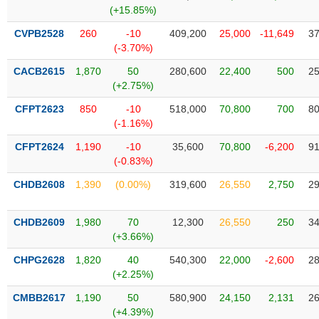
Tổng
VS-
(+15.85%)
quan
SECTOR
CVPB2528
260
-10
409,200
25,000
-11,649
37
Giao
(-3.70%)
dịch
CACB2615
1,870
50
280,600
22,400
500
25
Tài
(+2.75%)
chính
NĂNG
CFPT2623
850
-10
518,000
70,800
700
80
Phân
LƯỢNG
(-1.16%)
tích
kỹ
CFPT2624
1,190
-10
35,600
70,800
-6,200
91
thuật
(-0.83%)
Hồ
CHDB2608
1,390
(0.00%)
319,600
26,550
2,750
29
NGUYÊN
sơ
VẬT
doanh
LIỆU
CHDB2609
1,980
70
12,300
26,550
250
34
nghiệp
(+3.66%)
Tin
CHPG2628
1,820
40
540,300
22,000
-2,600
28
tức
(+2.25%)
sự
CÔNG
kiện
CMBB2617
1,190
50
580,900
24,150
2,131
26
NGHIỆP
(+4.39%)
Tài