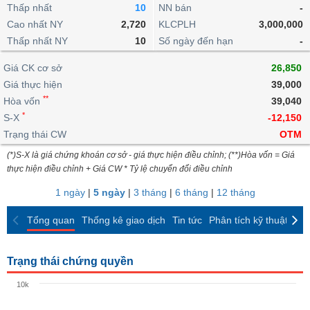
khoản
lai
Thấp nhất
10
NN bán
-
dịch
lỗ
Phân
Vĩ
Thống
Định
Cao nhất NY
2,720
KLCPLH
3,000,000
tích
mô
BẤT
Chứng
IR
Giao
kê
Chứng
giá
Thấp nhất NY
kỹ
10
Số ngày đến hạn
-
ĐỘNG
quyền
Awards
dịch
giao
quyền
thuật
SẢN
Nước
nội
dịch
Trái
Giá CK cơ sở
26,850
ngoài
Tổng
bộ
Bảng
phiếu
Giá thực hiện
39,000
Tin
quan
giá
Đào
doanh
Tự
**
Niên
tức
Hòa vốn
39,040
TÀI
trực
tạo
nghiệp
doanh
Thống
giám
*
S-X
-12,150
CHÍNH
tuyến
kê
Top
Trạng thái CW
OTM
Tài
giao
Bộ
cổ
liệu
(*)S-X là giá chứng khoán cơ sở - giá thực hiện điều chỉnh; (**)Hòa vốn = Giá
dịch
Dịch
lọc
phiếu
cổ
HÀNG
thực hiện điều chỉnh + Giá CW * Tỷ lệ chuyển đổi điều chỉnh
vụ
cổ
Định
đông
HÓA
Bản
phiếu
1 ngày
|
5 ngày
|
3 tháng
|
6 tháng
|
12 tháng
giá
đồ
So
ngành
Tổng quan
Thống kê giao dịch
Tin tức
Phân tích kỹ thuật
CK
sánh
KINH
cổ
Thống
TẾ
phiếu
kê
Trạng thái chứng quyền
giao
Báo
dịch
10k
cáo
THẾ
phân
GIỚI