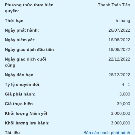
VỤ
Phương thức thực hiện
Thanh Toán Tiền
TRUYỀN
quyền
:
THÔNG
Thời hạn
:
5 tháng
Ngày phát hành
:
26/07/2022
Ngày niêm yết
:
16/08/2022
TIỆN
Ngày giao dịch đầu tiên
:
18/08/2022
ÍCH
Ngày giao dịch cuối
22/12/2022
cùng
:
Ngày đáo hạn
:
26/12/2022
BẤT
Tỷ lệ chuyển đổi
:
4 : 1
ĐỘNG
Giá phát hành
:
3,000
SẢN
Giá thực hiện
:
39,000
Mã
Khối lượng Niêm yết
:
3,000,000
chứng
khoán
Khối lượng lưu hành
:
3,000,000
(-)
Tài liệu
:
Bản cáo bạch phát hành