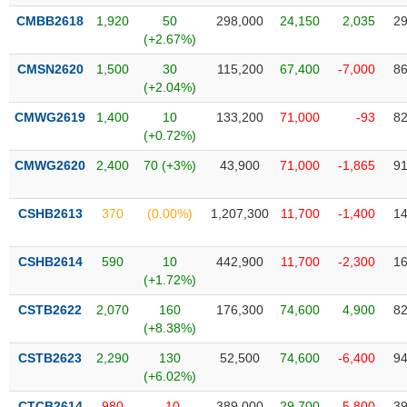
liệu
CMBB2618
1,920
50
298,000
24,150
2,035
29
(+2.67%)
Tâm
CMSN2620
1,500
30
115,200
67,400
-7,000
86
lý
TIÊU
(+2.04%)
thị
DÙNG
trường
KHÔNG
CMWG2619
1,400
10
133,200
71,000
-93
82
THIẾT
(+0.72%)
YẾU
CMWG2620
2,400
70 (+3%)
43,900
71,000
-1,865
91
CSHB2613
370
(0.00%)
1,207,300
11,700
-1,400
14
TIÊU
CSHB2614
590
10
442,900
11,700
-2,300
16
DÙNG
(+1.72%)
THIẾT
YẾU
CSTB2622
2,070
160
176,300
74,600
4,900
82
(+8.38%)
CSTB2623
2,290
130
52,500
74,600
-6,400
94
(+6.02%)
CHĂM
CTCB2614
980
-10
389,000
29,700
-5,800
39