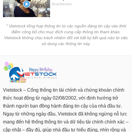
chính
* Vietstock tổng hợp thông tin từ các nguồn đáng tin cậy vào thời
Công
điểm công bố cho mục đích cung cấp thông tin tham khảo.
cụ
Vietstock không chịu trách nhiệm đối với bất kỳ kết quả nào từ việc
đầu
sử dụng các thông tin này.
tư
Truyền
thông
tài
Vietstock – Cổng thông tin tài chính và chứng khoán chính
chính
thức hoạt động từ ngày 02/08/2002, với định hướng trở
thành người bạn đồng hành đáng tin cậy của nhà đầu tư.
Ngay từ những ngày đầu, Vietstock đã không ngừng nỗ lực
Dữ
mang đến hệ thống thông tin và dữ liệu tài chính chính xác –
liệu
cập nhật – đầy đủ, giúp nhà đầu tư hiểu đúng, nhìn rộng và