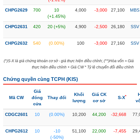
SÓC
SỨC
CHPG2629
700
10
4,000
-3,000
27,100
MBS
KHỎE
(+1.45%)
CHPG2631
420
20 (+5%)
4,900
-2,500
26,180
SSV
CHPG2632
540
(0.00%)
100
-3,000
27,160
SSV
TÀI
CHÍNH
(*)S-X là giá chứng khoán cơ sở - giá thực hiện điều chỉnh; (**)Hòa vốn = Giá
thực hiện điều chỉnh + Giá CW * Tỷ lệ chuyển đổi điều chỉnh
Chứng quyền cùng TCPH (
KIS
)
CÔNG
NGHỆ
Giá
Khối
Giá CK
*
Mã CW
THÔNG
đóng
Thay đổi
S-X
lượng
cơ sở
v
cửa
TIN
CDGC2601
10
(0.00%)
10,200
44,200
-32,668
77,
CHPG2612
10
-10
51,100
22,000
-7,455
29,
DỊCH
(-50%)