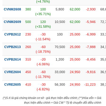
(+4.76%)
CVNM2608
380
100
5,800
62,000
-2,930
68,
(+35.71%)
CVNM2609
500
120
10,500
62,000
-5,946
72,
(+31.58%)
CVPB2612
230
-30
100
25,000
-6,999
33,
(-11.54%)
CVPB2613
260
-60
70,500
25,000
-7,888
34,
(-18.75%)
CVPB2614
310
-20
1,200
25,000
-8,456
35,
(-6.06%)
CVRE2604
450
-60
33,000
24,950
-9,816
36,
(-11.76%)
CVRE2605
410
-30
56,300
24,950
-11,223
38,
(-6.82%)
(*)S-X là giá chứng khoán cơ sở - giá thực hiện điều chỉnh; (**)Hòa vốn = Giá
thực hiện điều chỉnh + Giá CW * Tỷ lệ chuyển đổi điều chỉnh