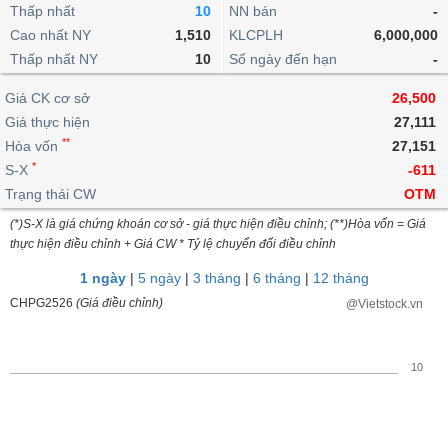
khoản
lai
Thấp nhất
10
NN bán
-
dịch
lỗ
Phân
Vĩ
Thống
Định
Cao nhất NY
1,510
KLCPLH
6,000,000
tích
mô
BẤT
Chứng
IR
Giao
kê
Chứng
giá
Thấp nhất NY
kỹ
10
Số ngày đến hạn
-
ĐỘNG
quyền
Awards
dịch
giao
quyền
thuật
SẢN
Nước
nội
dịch
Trái
Giá CK cơ sở
26,500
ngoài
Tổng
bộ
Bảng
phiếu
Giá thực hiện
27,111
Tin
quan
giá
Đào
doanh
Tự
**
Niên
tức
Hòa vốn
27,151
TÀI
trực
tạo
nghiệp
doanh
Thống
giám
*
S-X
-611
CHÍNH
tuyến
kê
Top
Trạng thái CW
OTM
Tài
giao
Bộ
cổ
liệu
(*)S-X là giá chứng khoán cơ sở - giá thực hiện điều chỉnh; (**)Hòa vốn = Giá
dịch
Dịch
lọc
phiếu
cổ
HÀNG
thực hiện điều chỉnh + Giá CW * Tỷ lệ chuyển đổi điều chỉnh
vụ
cổ
Định
đông
HÓA
Bản
phiếu
1 ngày
|
5 ngày
|
3 tháng
|
6 tháng
|
12 tháng
giá
đồ
So
CHPG2526
(Giá điều chỉnh)
@Vietstock.vn
ngành
sánh
KINH
cổ
Thống
TẾ
phiếu
kê
10
giao
Báo
dịch
cáo
THẾ
phân
GIỚI