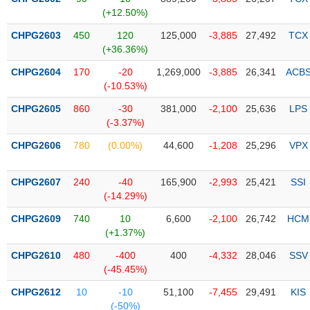
PHIẾU
Hủy
(+12.50%)
niêm
yết
CHPG2603
450
120
125,000
-3,885
27,492
TCX
(+36.36%)
Theo
CÔNG
dõi
CHPG2604
170
-20
1,269,000
-3,885
26,341
ACB
CỤ
đặc
(-10.53%)
ĐẦU
biệt
TƯ
CHPG2605
860
-30
381,000
-2,100
25,636
LPS
Không
(-3.37%)
được
CHPG2606
780
(0.00%)
44,600
-1,208
25,296
VPX
ký
XUẤT
quỹ
DỮ
LIỆU
CHPG2607
240
-40
165,900
-2,993
25,421
SSI
Danh
(-14.29%)
mục
ETF
CHPG2609
740
10
6,600
-2,100
26,742
HCM
TIN
(+1.37%)
Cổ
MỚI
CHPG2610
phiếu
480
-400
400
-4,332
28,046
SSV
(-45.45%)
chi
Ngành
tiết
(-)
CHPG2612
10
-10
51,100
-7,455
29,491
KIS
(-50%)