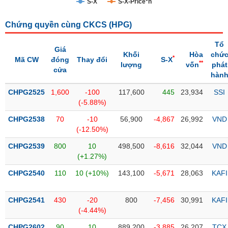
S-X
S-X-Price*n
Trạng
Chứng quyền cùng CKCS (
HPG
)
thái
NGÀNH
cổ
Tổ
phiếu
Giá
Khối
Hòa
chứ
*
Mã CW
đóng
Thay đổi
S-X
**
lượng
vốn
phát
Quy
cửa
hàn
DOANH
mô
NGHIỆP
thị
CHPG2525
1,600
-100
117,600
445
23,934
SSI
trường
(-5.88%)
Niêm
CHPG2538
70
-10
56,900
-4,867
26,992
VND
CỔ
yết
(-12.50%)
PHIẾU
Niêm
CHPG2539
800
10
498,500
-8,616
32,044
VND
yết
(+1.27%)
mới
PHÁI
CHPG2540
110
10 (+10%)
143,100
-5,671
28,063
KAFI
Niêm
SINH
yết
CHPG2541
430
-20
800
-7,456
30,991
KAFI
bổ
(-4.44%)
sung
TRÁI
CHPG2602
90
10
889,200
-3,885
26,207
TCX