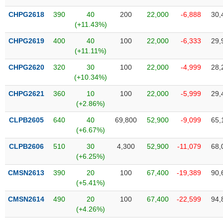
phân
tích
CHPG2618
390
40
200
22,000
-6,888
30,
(-)
(+11.43%)
CHPG2619
400
40
100
22,000
-6,333
29,
(+11.11%)
Thuật
ngữ
(-)
CHPG2620
320
30
100
22,000
-4,999
28,
(+10.34%)
CHPG2621
360
10
100
22,000
-5,999
29,
Dịch
(+2.86%)
vụ
(-)
CLPB2605
640
40
69,800
52,900
-9,099
65,
(+6.67%)
CLPB2606
510
30
4,300
52,900
-11,079
68,
Đào
(+6.25%)
tạo
CMSN2613
390
20
100
67,400
-19,389
90,
(+5.41%)
CMSN2614
490
20
100
67,400
-22,599
94,
Sách
(+4.26%)
tài