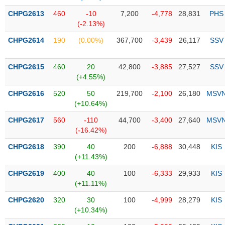
Tổng
VS-
quan
CHPG2613
460
-10
7,200
-4,778
28,831
PHS
SECTOR
(-2.13%)
Giao
dịch
CHPG2614
190
(0.00%)
367,700
-3,439
26,117
SSV
Tài
chính
CHPG2615
460
20
42,800
-3,885
27,527
SSV
NĂNG
(+4.55%)
Phân
LƯỢNG
tích
CHPG2616
520
50
219,700
-2,100
26,180
MSV
kỹ
(+10.64%)
thuật
CHPG2617
560
-110
44,700
-3,400
27,640
MSV
Hồ
(-16.42%)
NGUYÊN
sơ
VẬT
CHPG2618
390
40
200
-6,888
30,448
KIS
doanh
LIỆU
(+11.43%)
nghiệp
CHPG2619
400
40
100
-6,333
29,933
KIS
Tin
(+11.11%)
tức
sự
CHPG2620
320
30
100
-4,999
28,279
KIS
CÔNG
kiện
(+10.34%)
NGHIỆP
Tài