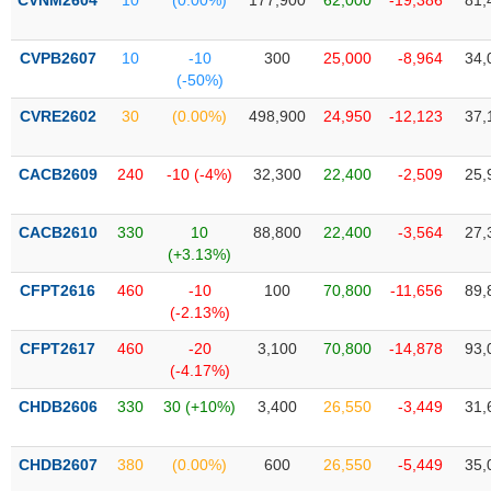
CVNM2604
10
(0.00%)
177,900
62,000
-19,386
81,
Tất cả
Cổ phiếu
Chỉ số
Chứng chỉ quỹ
Chứng q
CVPB2607
10
-10
300
25,000
-8,964
34,
Lãnh
(-50%)
đạo
(-)
CVRE2602
30
(0.00%)
498,900
24,950
-12,123
37,
Tất cả
Người nội bộ
Người liên quan
Cổ đông lớn
CACB2609
240
-10 (-4%)
32,300
22,400
-2,509
25,
Tin
tức
CACB2610
330
10
88,800
22,400
-3,564
27,
(-)
(+3.13%)
CFPT2616
460
-10
100
70,800
-11,656
89,
Bài
(-2.13%)
viết
của
CFPT2617
460
-20
3,100
70,800
-14,878
93,
tác
(-4.17%)
giả
(-)
CHDB2606
330
30 (+10%)
3,400
26,550
-3,449
31,
Báo
CHDB2607
380
(0.00%)
600
26,550
-5,449
35,
cáo