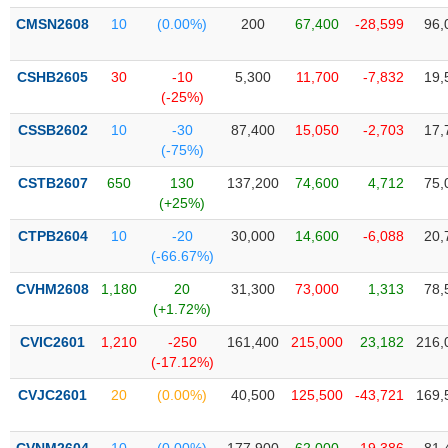
VỤ
CMSN2608
10
(0.00%)
200
67,400
-28,599
96,
TRUYỀN
THÔNG
CSHB2605
30
-10
5,300
11,700
-7,832
19,
(-25%)
CSSB2602
10
-30
87,400
15,050
-2,703
17,
TIỆN
(-75%)
ÍCH
CSTB2607
650
130
137,200
74,600
4,712
75,
(+25%)
CTPB2604
10
-20
30,000
14,600
-6,088
20,
(-66.67%)
BẤT
CVHM2608
1,180
20
31,300
73,000
1,313
78,
ĐỘNG
(+1.72%)
SẢN
CVIC2601
1,210
-250
161,400
215,000
23,182
216,
(-17.12%)
Mã
chứng
CVJC2601
20
(0.00%)
40,500
125,500
-43,721
169,
khoán
(-)