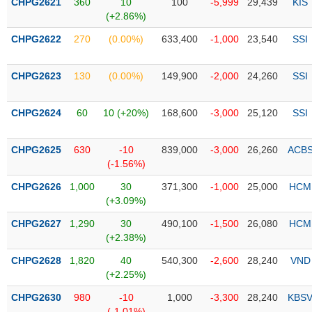
CHPG2621
360
10
100
-5,999
29,439
KIS
liệu
(+2.86%)
CHPG2622
Tâm
270
(0.00%)
633,400
-1,000
23,540
SSI
lý
TIÊU
thị
DÙNG
CHPG2623
130
(0.00%)
149,900
-2,000
24,260
SSI
trường
KHÔNG
THIẾT
CHPG2624
60
10 (+20%)
168,600
-3,000
25,120
SSI
YẾU
CHPG2625
630
-10
839,000
-3,000
26,260
ACB
(-1.56%)
TIÊU
CHPG2626
1,000
30
371,300
-1,000
25,000
HCM
(+3.09%)
DÙNG
THIẾT
CHPG2627
1,290
30
490,100
-1,500
26,080
HCM
YẾU
(+2.38%)
CHPG2628
1,820
40
540,300
-2,600
28,240
VND
(+2.25%)
CHPG2630
980
-10
1,000
-3,300
28,240
KBS
CHĂM
(-1.01%)