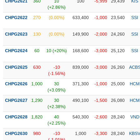
CHPG2621
360
10
100
-5,999
29,439
KIS
liệu
(+2.86%)
CHPG2622
Tâm
270
(0.00%)
633,400
-1,000
23,540
SSI
lý
TIÊU
thị
DÙNG
CHPG2623
130
(0.00%)
149,900
-2,000
24,260
SSI
trường
KHÔNG
THIẾT
CHPG2624
60
10 (+20%)
168,600
-3,000
25,120
SSI
YẾU
CHPG2625
630
-10
839,000
-3,000
26,260
ACB
(-1.56%)
TIÊU
CHPG2626
1,000
30
371,300
-1,000
25,000
HCM
(+3.09%)
DÙNG
THIẾT
CHPG2627
1,290
30
490,100
-1,500
26,080
HCM
YẾU
(+2.38%)
CHPG2628
1,820
40
540,300
-2,600
28,240
VND
(+2.25%)
CHPG2630
980
-10
1,000
-3,300
28,240
KBS
CHĂM
(-1.01%)