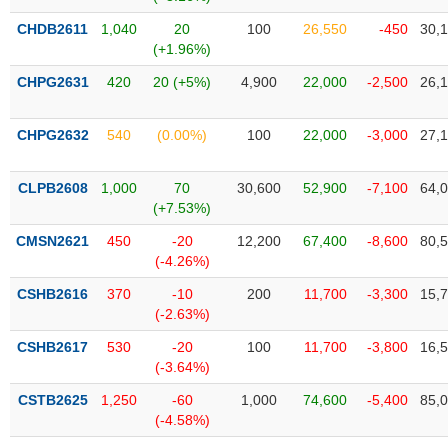
phân
tích
CHDB2611
1,040
20
100
26,550
-450
30,
(-)
(+1.96%)
CHPG2631
420
20 (+5%)
4,900
22,000
-2,500
26,
Thuật
ngữ
(-)
CHPG2632
540
(0.00%)
100
22,000
-3,000
27,
CLPB2608
1,000
70
30,600
52,900
-7,100
64,
Dịch
(+7.53%)
vụ
(-)
CMSN2621
450
-20
12,200
67,400
-8,600
80,
(-4.26%)
CSHB2616
370
-10
200
11,700
-3,300
15,
Đào
(-2.63%)
tạo
CSHB2617
530
-20
100
11,700
-3,800
16,
(-3.64%)
CSTB2625
1,250
-60
1,000
74,600
-5,400
85,
Sách
(-4.58%)
tài