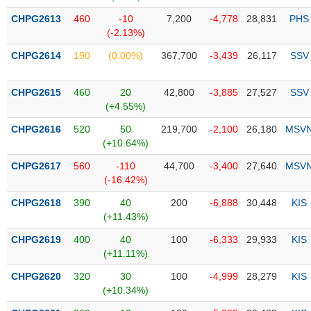
Tổng
VS-
quan
CHPG2613
460
-10
7,200
-4,778
28,831
PHS
SECTOR
(-2.13%)
Giao
dịch
CHPG2614
190
(0.00%)
367,700
-3,439
26,117
SSV
Tài
chính
CHPG2615
460
20
42,800
-3,885
27,527
SSV
NĂNG
(+4.55%)
Phân
LƯỢNG
tích
CHPG2616
520
50
219,700
-2,100
26,180
MSV
kỹ
(+10.64%)
thuật
CHPG2617
560
-110
44,700
-3,400
27,640
MSV
Hồ
(-16.42%)
NGUYÊN
sơ
VẬT
CHPG2618
390
40
200
-6,888
30,448
KIS
doanh
LIỆU
(+11.43%)
nghiệp
CHPG2619
400
40
100
-6,333
29,933
KIS
Tin
(+11.11%)
tức
sự
CHPG2620
320
30
100
-4,999
28,279
KIS
CÔNG
kiện
(+10.34%)
NGHIỆP
Tài