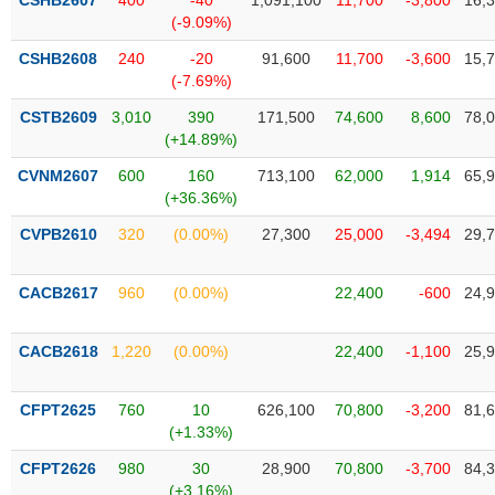
CSHB2607
400
-40
1,091,100
11,700
-3,800
16,
Tất cả
Cổ phiếu
Chỉ số
Chứng chỉ quỹ
Chứng q
(-9.09%)
CSHB2608
240
-20
91,600
11,700
-3,600
15,
Lãnh
(-7.69%)
đạo
(-)
CSTB2609
3,010
390
171,500
74,600
8,600
78,
(+14.89%)
Tất cả
Người nội bộ
Người liên quan
Cổ đông lớn
CVNM2607
600
160
713,100
62,000
1,914
65,
(+36.36%)
Tin
tức
CVPB2610
320
(0.00%)
27,300
25,000
-3,494
29,
(-)
CACB2617
960
(0.00%)
22,400
-600
24,
Bài
viết
của
CACB2618
1,220
(0.00%)
22,400
-1,100
25,
tác
giả
(-)
CFPT2625
760
10
626,100
70,800
-3,200
81,
(+1.33%)
Báo
CFPT2626
980
30
28,900
70,800
-3,700
84,
cáo
(+3.16%)