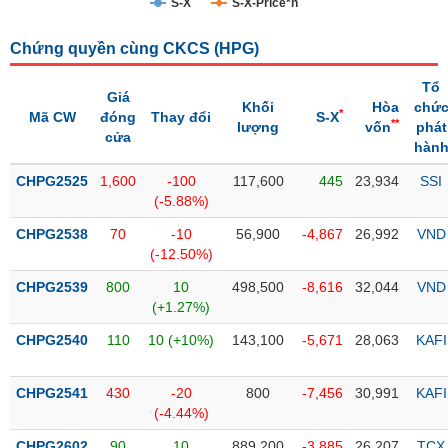
S-X
S-X-Price*n
Trạng
Chứng quyền cùng CKCS (
HPG
)
thái
NGÀNH
cổ
Tổ
phiếu
Giá
Khối
Hòa
chứ
*
Mã CW
đóng
Thay đổi
S-X
**
lượng
vốn
phát
Quy
cửa
hàn
DOANH
mô
NGHIỆP
thị
CHPG2525
1,600
-100
117,600
445
23,934
SSI
trường
(-5.88%)
Niêm
CHPG2538
70
-10
56,900
-4,867
26,992
VND
CỔ
yết
(-12.50%)
PHIẾU
Niêm
CHPG2539
800
10
498,500
-8,616
32,044
VND
yết
(+1.27%)
mới
PHÁI
CHPG2540
110
10 (+10%)
143,100
-5,671
28,063
KAFI
Niêm
SINH
yết
CHPG2541
430
-20
800
-7,456
30,991
KAFI
bổ
(-4.44%)
sung
TRÁI
CHPG2602
90
10
889,200
-3,885
26,207
TCX