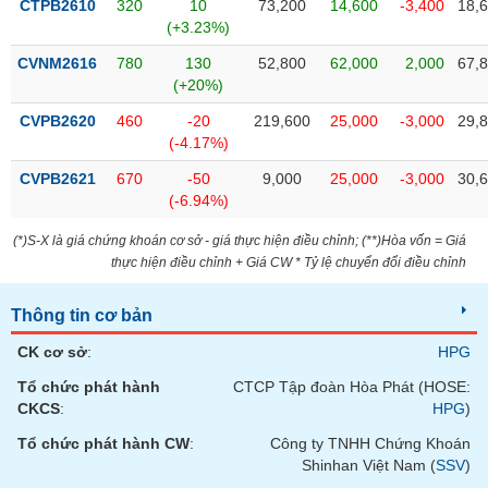
chính
CTPB2610
320
10
73,200
14,600
-3,400
18,
(+3.23%)
CVNM2616
780
130
52,800
62,000
2,000
67,
(+20%)
Công
CVPB2620
460
-20
219,600
25,000
-3,000
29,
cụ
(-4.17%)
đầu
tư
CVPB2621
670
-50
9,000
25,000
-3,000
30,
(-6.94%)
(*)S-X là giá chứng khoán cơ sở - giá thực hiện điều chỉnh; (**)Hòa vốn = Giá
thực hiện điều chỉnh + Giá CW * Tỷ lệ chuyển đổi điều chỉnh
Truyền
thông
Thông tin cơ bản
tài
chính
CK cơ sở
:
HPG
Tổ chức phát hành
CTCP Tập đoàn Hòa Phát (HOSE:
CKCS
:
HPG
)
Tổ chức phát hành CW
:
Công ty TNHH Chứng Khoán
Dữ
Shinhan Việt Nam (
SSV
)
liệu