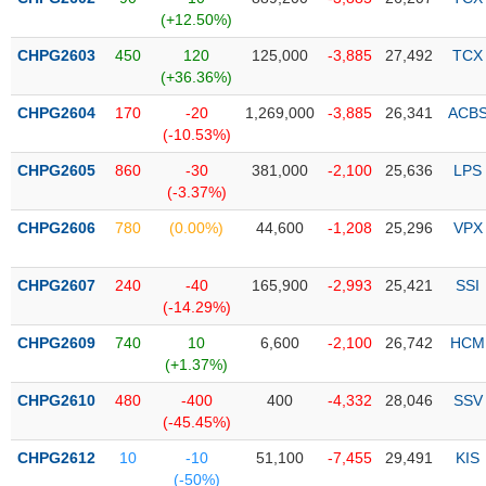
PHIẾU
Hủy
(+12.50%)
niêm
yết
CHPG2603
450
120
125,000
-3,885
27,492
TCX
(+36.36%)
Theo
CÔNG
dõi
CHPG2604
170
-20
1,269,000
-3,885
26,341
ACB
CỤ
đặc
(-10.53%)
ĐẦU
biệt
TƯ
CHPG2605
860
-30
381,000
-2,100
25,636
LPS
Không
(-3.37%)
được
CHPG2606
780
(0.00%)
44,600
-1,208
25,296
VPX
ký
XUẤT
quỹ
DỮ
LIỆU
CHPG2607
240
-40
165,900
-2,993
25,421
SSI
Danh
(-14.29%)
mục
ETF
CHPG2609
740
10
6,600
-2,100
26,742
HCM
TIN
(+1.37%)
Cổ
MỚI
CHPG2610
phiếu
480
-400
400
-4,332
28,046
SSV
(-45.45%)
chi
Ngành
tiết
(-)
CHPG2612
10
-10
51,100
-7,455
29,491
KIS
(-50%)