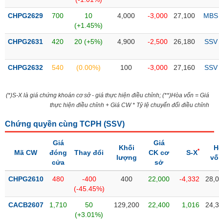
SÓC
SỨC
CHPG2629
700
10
4,000
-3,000
27,100
MBS
KHỎE
(+1.45%)
CHPG2631
420
20 (+5%)
4,900
-2,500
26,180
SSV
CHPG2632
540
(0.00%)
100
-3,000
27,160
SSV
TÀI
CHÍNH
(*)S-X là giá chứng khoán cơ sở - giá thực hiện điều chỉnh; (**)Hòa vốn = Giá
thực hiện điều chỉnh + Giá CW * Tỷ lệ chuyển đổi điều chỉnh
Chứng quyền cùng TCPH (
SSV
)
CÔNG
NGHỆ
Giá
Giá
Khối
H
*
Mã CW
THÔNG
đóng
Thay đổi
CK cơ
S-X
lượng
vố
cửa
sở
TIN
CHPG2610
480
-400
400
22,000
-4,332
28,
(-45.45%)
CACB2607
1,710
50
129,200
22,400
1,016
24,
DỊCH
(+3.01%)