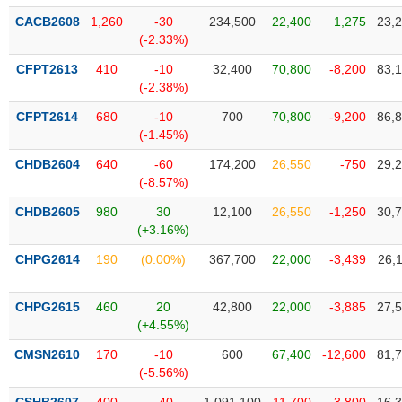
VỤ
CACB2608
1,260
-30
234,500
22,400
1,275
23,
TRUYỀN
(-2.33%)
THÔNG
CFPT2613
410
-10
32,400
70,800
-8,200
83,
(-2.38%)
CFPT2614
680
-10
700
70,800
-9,200
86,
TIỆN
(-1.45%)
ÍCH
CHDB2604
640
-60
174,200
26,550
-750
29,
(-8.57%)
CHDB2605
980
30
12,100
26,550
-1,250
30,
(+3.16%)
BẤT
CHPG2614
190
(0.00%)
367,700
22,000
-3,439
26,
ĐỘNG
SẢN
CHPG2615
460
20
42,800
22,000
-3,885
27,
(+4.55%)
Mã
chứng
CMSN2610
170
-10
600
67,400
-12,600
81,
khoán
(-)
(-5.56%)