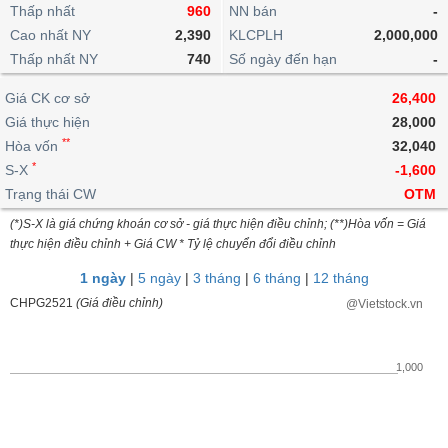
khoản
lai
Thấp nhất
960
NN bán
-
dịch
lỗ
Phân
Vĩ
Thống
Định
Cao nhất NY
2,390
KLCPLH
2,000,000
tích
mô
BẤT
Chứng
IR
Giao
kê
Chứng
giá
Thấp nhất NY
kỹ
740
Số ngày đến hạn
-
ĐỘNG
quyền
Awards
dịch
giao
quyền
thuật
SẢN
Nước
nội
dịch
Trái
Giá CK cơ sở
26,400
ngoài
Tổng
bộ
Bảng
phiếu
Giá thực hiện
28,000
Tin
quan
giá
Đào
doanh
Tự
**
Niên
tức
Hòa vốn
32,040
TÀI
trực
tạo
nghiệp
doanh
Thống
giám
*
S-X
-1,600
CHÍNH
tuyến
kê
Top
Trạng thái CW
OTM
Tài
giao
Bộ
cổ
liệu
(*)S-X là giá chứng khoán cơ sở - giá thực hiện điều chỉnh; (**)Hòa vốn = Giá
dịch
Dịch
lọc
phiếu
cổ
HÀNG
thực hiện điều chỉnh + Giá CW * Tỷ lệ chuyển đổi điều chỉnh
vụ
cổ
Định
đông
HÓA
Bản
phiếu
1 ngày
|
5 ngày
|
3 tháng
|
6 tháng
|
12 tháng
giá
đồ
So
CHPG2521
(Giá điều chỉnh)
@Vietstock.vn
ngành
sánh
KINH
cổ
Thống
TẾ
phiếu
kê
1,000
giao
Báo
dịch
cáo
THẾ
phân
GIỚI