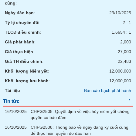
tài
cùng
:
chính
Ngày đáo hạn
:
23/10/2025
Tỷ lệ chuyển đổi
:
2 : 1
TLCĐ điều chỉnh
:
1.6654 : 1
Giá phát hành
:
2,000
Giá thực hiện
:
27,000
Giá TH điều chỉnh
:
22,483
Khối lượng Niêm yết
:
12,000,000
Khối lượng lưu hành
:
12,000,000
Tài liệu
:
Bản cáo bạch phát hành
Tin tức
16/10/2025
CHPG2508: Quyết định về việc hủy niêm yết chứng
quyền có bảo đảm
16/10/2025
CHPG2508: Thông báo về ngày đăng ký cuối cùng
để thực hiện quyền do đáo hạn