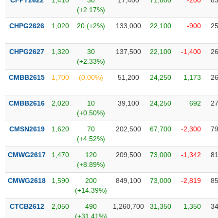
CFPT2622
1,410
30
17,400
71,800
-200
83
Tất cả
Cổ phiếu
Chỉ số
Chứng chỉ quỹ
Chứng q
(+2.17%)
CHPG2626
1,020
20 (+2%)
133,000
22,100
-900
25
Lãnh
đạo
(-)
CHPG2627
1,320
30
137,500
22,100
-1,400
26
(+2.33%)
Tất cả
Người nội bộ
Người liên quan
Cổ đông lớn
CMBB2615
1,700
(0.00%)
51,200
24,250
1,173
26
Tin
tức
CMBB2616
2,020
10
39,100
24,250
692
27
(-)
(+0.50%)
CMSN2619
1,620
70
202,500
67,700
-2,300
79
Bài
(+4.52%)
viết
của
CMWG2617
1,470
120
209,500
73,000
-1,342
81
tác
(+8.89%)
giả
(-)
CMWG2618
1,590
200
849,100
73,000
-2,819
85
(+14.39%)
Báo
CTCB2612
2,050
490
1,260,700
31,350
1,350
34
cáo
(+31.41%)