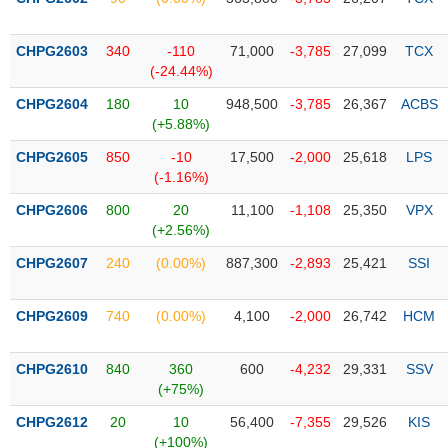
PHIẾU
Hủy
niêm
yết
CHPG2603
340
-110
71,000
-3,785
27,099
TCX
(-24.44%)
Theo
CÔNG
dõi
CHPG2604
180
10
948,500
-3,785
26,367
ACBS
CỤ
đặc
(+5.88%)
ĐẦU
biệt
TƯ
CHPG2605
850
-10
17,500
-2,000
25,618
LPS
Không
(-1.16%)
được
CHPG2606
800
20
11,100
-1,108
25,350
VPX
ký
XUẤT
(+2.56%)
quỹ
DỮ
LIỆU
CHPG2607
240
(0.00%)
887,300
-2,893
25,421
SSI
Danh
mục
ETF
CHPG2609
740
(0.00%)
4,100
-2,000
26,742
HCM
TIN
Cổ
MỚI
CHPG2610
phiếu
840
360
600
-4,232
29,331
SSV
(+75%)
chi
Ngành
tiết
(-)
CHPG2612
20
10
56,400
-7,355
29,526
KIS
(+100%)