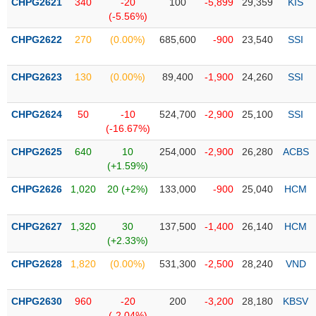
CHPG2621
340
-20
100
-5,899
29,359
KIS
liệu
(-5.56%)
CHPG2622
Tâm
270
(0.00%)
685,600
-900
23,540
SSI
lý
TIÊU
thị
DÙNG
CHPG2623
130
(0.00%)
89,400
-1,900
24,260
SSI
trường
KHÔNG
THIẾT
CHPG2624
50
-10
524,700
-2,900
25,100
SSI
YẾU
(-16.67%)
CHPG2625
640
10
254,000
-2,900
26,280
ACBS
(+1.59%)
TIÊU
CHPG2626
1,020
20 (+2%)
133,000
-900
25,040
HCM
DÙNG
THIẾT
CHPG2627
1,320
30
137,500
-1,400
26,140
HCM
YẾU
(+2.33%)
CHPG2628
1,820
(0.00%)
531,300
-2,500
28,240
VND
CHPG2630
960
-20
200
-3,200
28,180
KBSV
CHĂM
(-2.04%)