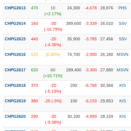
Tổng
VS-
quan
CHPG2613
470
10
24,300
-4,678
28,876
PHS
SECTOR
(+2.17%)
Giao
dịch
CHPG2614
160
-30
389,600
-3,339
26,010
SSV
(-15.79%)
Tài
chính
CHPG2615
440
-20
35,900
-3,785
27,456
SSV
NĂNG
(-4.35%)
Phân
LƯỢNG
tích
CHPG2616
520
(0.00%)
74,700
-2,000
26,180
MSVN
kỹ
thuật
CHPG2617
620
60
289,400
-3,300
27,880
MSVN
Hồ
(+10.71%)
NGUYÊN
sơ
VẬT
CHPG2618
370
-20
200
-6,788
30,368
KIS
doanh
LIỆU
(-5.13%)
nghiệp
CHPG2619
380
-20 (-5%)
100
-6,233
29,853
KIS
Tin
tức
sự
CHPG2620
290
-30
30,100
-4,899
28,159
KIS
CÔNG
kiện
(-9.38%)
NGHIỆP
Tài