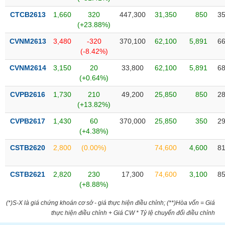
phân
tích
CTCB2613
1,660
320
447,300
31,350
850
35
(-)
(+23.88%)
CVNM2613
3,480
-320
370,100
62,100
5,891
66
(-8.42%)
Thuật
ngữ
(-)
CVNM2614
3,150
20
33,800
62,100
5,891
68
(+0.64%)
CVPB2616
1,730
210
49,200
25,850
850
28
Dịch
(+13.82%)
vụ
(-)
CVPB2617
1,430
60
370,000
25,850
350
29
(+4.38%)
CSTB2620
2,800
(0.00%)
74,600
4,600
81
Đào
tạo
CSTB2621
2,820
230
17,300
74,600
3,100
85
(+8.88%)
(*)S-X là giá chứng khoán cơ sở - giá thực hiện điều chỉnh; (**)Hòa vốn = Giá
Sách
thực hiện điều chỉnh + Giá CW * Tỷ lệ chuyển đổi điều chỉnh
tài