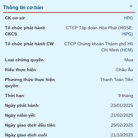
chính
Thông tin cơ bản
CK cơ sở
:
HPG
Tổ chức phát hành
CTCP Tập đoàn Hòa Phát (HOSE:
Công
CKCS
:
HPG
)
cụ
đầu
Tổ chức phát hành CW
:
CTCP Chứng khoán Thành phố Hồ
tư
Chí Minh (
HCM
)
Loại chứng quyền
:
Mua
Kiểu thực hiện
:
Châu Âu
Truyền
Phương thức thực hiện
Thanh Toán Tiền
thông
quyền
:
tài
Thời hạn
:
9 tháng
chính
Ngày phát hành
:
23/01/2025
Ngày niêm yết
:
21/02/2025
Ngày giao dịch đầu tiên
:
25/02/2025
Dữ
liệu
Ngày giao dịch cuối
21/10/2025