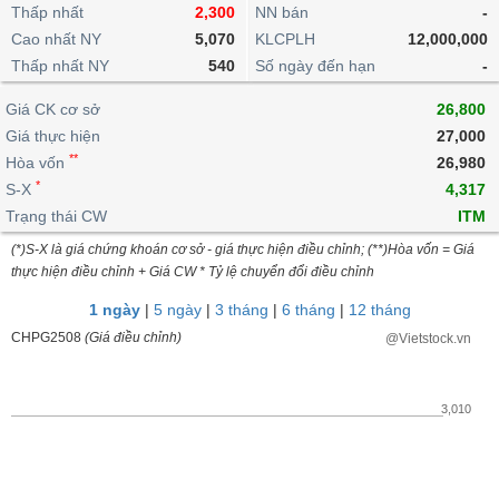
khoản
lai
Thấp nhất
2,300
NN bán
-
dịch
lỗ
Phân
Vĩ
Thống
Định
Cao nhất NY
5,070
KLCPLH
12,000,000
tích
mô
BẤT
Chứng
IR
Giao
kê
Chứng
giá
Thấp nhất NY
kỹ
540
Số ngày đến hạn
-
ĐỘNG
quyền
Awards
dịch
giao
quyền
thuật
SẢN
Nước
nội
dịch
Trái
Giá CK cơ sở
26,800
ngoài
Tổng
bộ
Bảng
phiếu
Giá thực hiện
27,000
Tin
quan
giá
Đào
doanh
Tự
**
Niên
tức
Hòa vốn
26,980
TÀI
trực
tạo
nghiệp
doanh
Thống
giám
*
S-X
4,317
CHÍNH
tuyến
kê
Top
Trạng thái CW
ITM
Tài
giao
Bộ
cổ
liệu
(*)S-X là giá chứng khoán cơ sở - giá thực hiện điều chỉnh; (**)Hòa vốn = Giá
dịch
Dịch
lọc
phiếu
cổ
HÀNG
thực hiện điều chỉnh + Giá CW * Tỷ lệ chuyển đổi điều chỉnh
vụ
cổ
Định
đông
HÓA
Bản
phiếu
1 ngày
|
5 ngày
|
3 tháng
|
6 tháng
|
12 tháng
giá
đồ
So
CHPG2508
(Giá điều chỉnh)
@Vietstock.vn
ngành
sánh
KINH
cổ
Thống
TẾ
phiếu
kê
3,010
giao
Báo
dịch
cáo
THẾ
phân
GIỚI