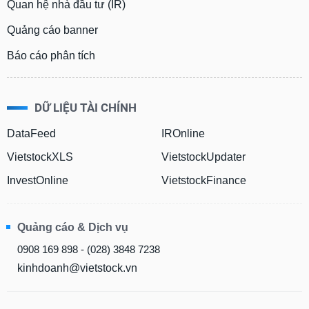
Quan hệ nhà đầu tư (IR)
Quảng cáo banner
Báo cáo phân tích
DỮ LIỆU TÀI CHÍNH
DataFeed
IROnline
VietstockXLS
VietstockUpdater
InvestOnline
VietstockFinance
Quảng cáo & Dịch vụ
0908 169 898 - (028) 3848 7238
kinhdoanh@vietstock.vn