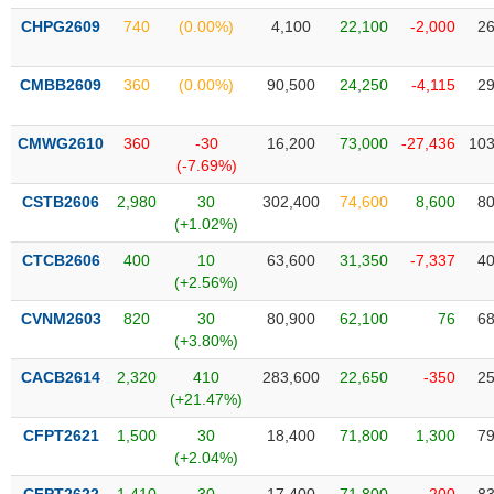
VỤ
CHPG2609
740
(0.00%)
4,100
22,100
-2,000
26
TRUYỀN
THÔNG
CMBB2609
360
(0.00%)
90,500
24,250
-4,115
29
CMWG2610
360
-30
16,200
73,000
-27,436
103
TIỆN
(-7.69%)
ÍCH
CSTB2606
2,980
30
302,400
74,600
8,600
80
(+1.02%)
CTCB2606
400
10
63,600
31,350
-7,337
40
(+2.56%)
BẤT
CVNM2603
820
30
80,900
62,100
76
68
ĐỘNG
(+3.80%)
SẢN
CACB2614
2,320
410
283,600
22,650
-350
25
(+21.47%)
Mã
chứng
CFPT2621
1,500
30
18,400
71,800
1,300
79
khoán
(-)
(+2.04%)