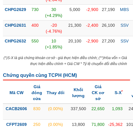
SÓC
SỨC
CHPG2629
730
30
5,000
-2,900
27,190
MBS
KHỎE
(+4.29%)
CHPG2631
400
-20
21,300
-2,400
26,100
SSV
(-4.76%)
CHPG2632
550
10
20,100
-2,900
27,200
SSV
TÀI
(+1.85%)
CHÍNH
(*)S-X là giá chứng khoán cơ sở - giá thực hiện điều chỉnh; (**)Hòa vốn = Giá
thực hiện điều chỉnh + Giá CW * Tỷ lệ chuyển đổi điều chỉnh
Chứng quyền cùng TCPH (
HCM
)
CÔNG
NGHỆ
Giá
Giá
Khối
*
Mã CW
THÔNG
đóng
Thay đổi
CK cơ
S-X
lượng
cửa
sở
TIN
CACB2606
830
(0.00%)
337,500
22,650
1,093
24
CFPT2609
250
(0.00%)
13,800
71,800
-25,362
101
DỊCH