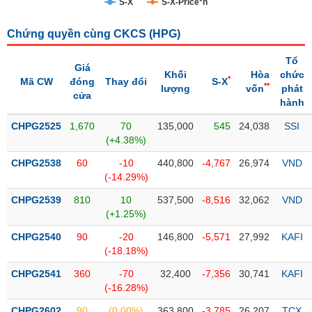
S-X
S-X-Price*n
Trạng
Chứng quyền cùng CKCS (
HPG
)
thái
NGÀNH
cổ
Tổ
phiếu
Giá
Khối
Hòa
chức
*
Mã CW
đóng
Thay đổi
S-X
**
lượng
vốn
phát
Quy
cửa
hành
DOANH
mô
NGHIỆP
thị
CHPG2525
1,670
70
135,000
545
24,038
SSI
trường
(+4.38%)
Niêm
CHPG2538
60
-10
440,800
-4,767
26,974
VND
CỔ
yết
(-14.29%)
PHIẾU
Niêm
CHPG2539
810
10
537,500
-8,516
32,062
VND
yết
(+1.25%)
mới
PHÁI
CHPG2540
90
-20
146,800
-5,571
27,992
KAFI
Niêm
SINH
(-18.18%)
yết
CHPG2541
360
-70
32,400
-7,356
30,741
KAFI
bổ
(-16.28%)
sung
TRÁI
CHPG2602
90
(0.00%)
363,800
-3,785
26,207
TCX