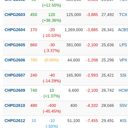
PHIẾU
Hủy
(+12.50%)
niêm
yết
CHPG2603
450
120
125,000
-3,885
27,492
TCX
(+36.36%)
Theo
CÔNG
dõi
CHPG2604
170
-20
1,269,000
-3,885
26,341
ACB
CỤ
đặc
(-10.53%)
ĐẦU
biệt
TƯ
CHPG2605
860
-30
381,000
-2,100
25,636
LPS
Không
(-3.37%)
được
CHPG2606
780
(0.00%)
44,600
-1,208
25,296
VPX
ký
XUẤT
quỹ
DỮ
LIỆU
CHPG2607
240
-40
165,900
-2,993
25,421
SSI
Danh
(-14.29%)
mục
ETF
CHPG2609
740
10
6,600
-2,100
26,742
HCM
TIN
(+1.37%)
Cổ
MỚI
CHPG2610
phiếu
480
-400
400
-4,332
28,046
SSV
(-45.45%)
chi
Ngành
tiết
(-)
CHPG2612
10
-10
51,100
-7,455
29,491
KIS
(-50%)