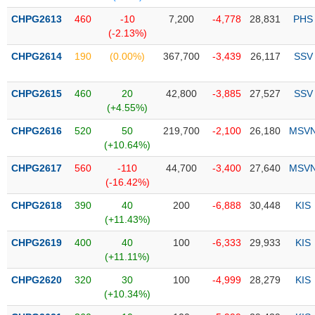
Tổng
VS-
quan
CHPG2613
460
-10
7,200
-4,778
28,831
PHS
SECTOR
(-2.13%)
Giao
dịch
CHPG2614
190
(0.00%)
367,700
-3,439
26,117
SSV
Tài
chính
CHPG2615
460
20
42,800
-3,885
27,527
SSV
NĂNG
(+4.55%)
Phân
LƯỢNG
tích
CHPG2616
520
50
219,700
-2,100
26,180
MSV
kỹ
(+10.64%)
thuật
CHPG2617
560
-110
44,700
-3,400
27,640
MSV
Hồ
(-16.42%)
NGUYÊN
sơ
VẬT
CHPG2618
390
40
200
-6,888
30,448
KIS
doanh
LIỆU
(+11.43%)
nghiệp
CHPG2619
400
40
100
-6,333
29,933
KIS
Tin
(+11.11%)
tức
sự
CHPG2620
320
30
100
-4,999
28,279
KIS
CÔNG
kiện
(+10.34%)
NGHIỆP
Tài