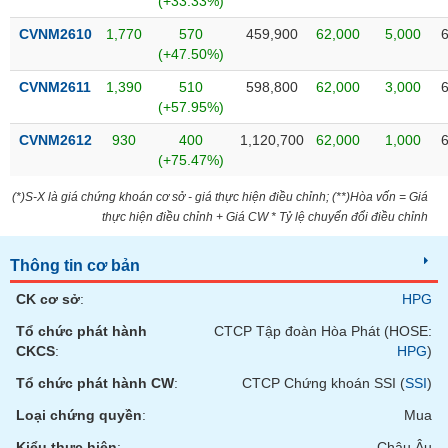
(+33.33%)
tài
chính
CVNM2610
1,770
570
459,900
62,000
5,000
(+47.50%)
CVNM2611
1,390
510
598,800
62,000
3,000
(+57.95%)
CVNM2612
930
400
1,120,700
62,000
1,000
(+75.47%)
(*)S-X là giá chứng khoán cơ sở - giá thực hiện điều chỉnh; (**)Hòa vốn = Giá
thực hiện điều chỉnh + Giá CW * Tỷ lệ chuyển đổi điều chỉnh
Thông tin cơ bản
CK cơ sở
:
HPG
Tổ chức phát hành
CTCP Tập đoàn Hòa Phát (HOSE:
CKCS
:
HPG
)
Tổ chức phát hành CW
:
CTCP Chứng khoán SSI (
SSI
)
Loại chứng quyền
:
Mua
Kiểu thực hiện
:
Châu Âu