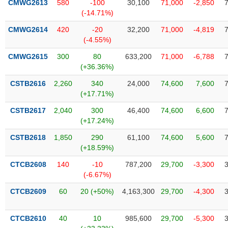
chính
CMWG2613
580
-100
30,100
71,000
-2,850
(-14.71%)
CMWG2614
420
-20
32,200
71,000
-4,819
(-4.55%)
Công
CMWG2615
300
80
633,200
71,000
-6,788
cụ
(+36.36%)
đầu
tư
CSTB2616
2,260
340
24,000
74,600
7,600
(+17.71%)
CSTB2617
2,040
300
46,400
74,600
6,600
(+17.24%)
Truyền
CSTB2618
1,850
290
61,100
74,600
5,600
thông
(+18.59%)
tài
chính
CTCB2608
140
-10
787,200
29,700
-3,300
(-6.67%)
CTCB2609
60
20 (+50%)
4,163,300
29,700
-4,300
Dữ
CTCB2610
40
10
985,600
29,700
-5,300
liệu