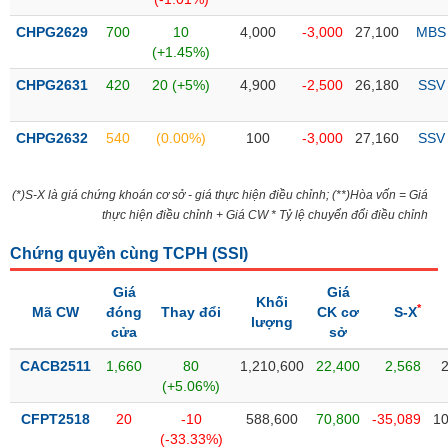
SÓC
SỨC
CHPG2629
700
10
4,000
-3,000
27,100
MBS
KHỎE
(+1.45%)
CHPG2631
420
20 (+5%)
4,900
-2,500
26,180
SSV
CHPG2632
540
(0.00%)
100
-3,000
27,160
SSV
TÀI
CHÍNH
(*)S-X là giá chứng khoán cơ sở - giá thực hiện điều chỉnh; (**)Hòa vốn = Giá
thực hiện điều chỉnh + Giá CW * Tỷ lệ chuyển đổi điều chỉnh
Chứng quyền cùng TCPH (
SSI
)
CÔNG
NGHỆ
Giá
Giá
Khối
*
Mã CW
THÔNG
đóng
Thay đổi
CK cơ
S-X
lượng
cửa
sở
TIN
CACB2511
1,660
80
1,210,600
22,400
2,568
(+5.06%)
CFPT2518
20
-10
588,600
70,800
-35,089
10
DỊCH
(-33.33%)