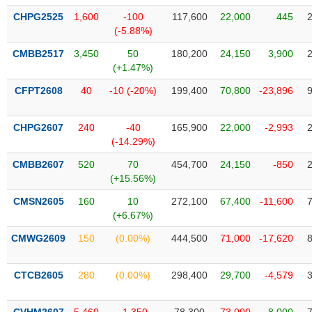
VỤ
CHPG2525
1,600
-100
117,600
22,000
445
TRUYỀN
(-5.88%)
THÔNG
CMBB2517
3,450
50
180,200
24,150
3,900
(+1.47%)
CFPT2608
40
-10 (-20%)
199,400
70,800
-23,896
TIỆN
ÍCH
CHPG2607
240
-40
165,900
22,000
-2,993
(-14.29%)
CMBB2607
520
70
454,700
24,150
-850
(+15.56%)
BẤT
CMSN2605
160
10
272,100
67,400
-11,600
ĐỘNG
(+6.67%)
SẢN
CMWG2609
150
(0.00%)
444,500
71,000
-17,620
Mã
chứng
CTCB2605
280
(0.00%)
298,400
29,700
-4,579
khoán
(-)