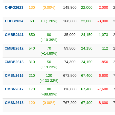
phân
tích
CHPG2623
130
(0.00%)
149,900
22,000
-2,000
(-)
CHPG2624
60
10 (+20%)
168,600
22,000
-3,000
Thuật
ngữ
(-)
CMBB2611
850
80
35,000
24,150
1,073
(+10.39%)
CMBB2612
540
70
59,500
24,150
112
Dịch
(+14.89%)
vụ
(-)
CMBB2613
310
50
74,300
24,150
-850
(+19.23%)
CMSN2616
210
120
673,800
67,400
-6,600
Đào
(+133.33%)
tạo
CMSN2617
170
80
116,000
67,400
-7,600
(+88.89%)
CMSN2618
120
(0.00%)
767,200
67,400
-8,600
Sách
tài