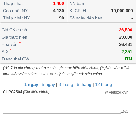
khoản
lai
Thấp nhất
1,400
NN bán
-
dịch
lỗ
Phân
Vĩ
Thống
Định
Cao nhất NY
4,130
KLCPLH
10,000,000
tích
mô
BẤT
Chứng
IR
Giao
kê
Chứng
giá
Thấp nhất NY
kỹ
90
Số ngày đến hạn
-
ĐỘNG
quyền
Awards
dịch
giao
quyền
thuật
SẢN
Nước
nội
dịch
Trái
Giá CK cơ sở
26,500
ngoài
Tổng
bộ
Bảng
phiếu
Giá thực hiện
29,000
Tin
quan
giá
Đào
doanh
Tự
**
Niên
tức
Hòa vốn
26,481
TÀI
trực
tạo
nghiệp
doanh
Thống
giám
*
S-X
2,351
CHÍNH
tuyến
kê
Top
Trạng thái CW
ITM
Tài
giao
Bộ
cổ
liệu
(*)S-X là giá chứng khoán cơ sở - giá thực hiện điều chỉnh; (**)Hòa vốn = Giá
dịch
Dịch
lọc
phiếu
cổ
HÀNG
thực hiện điều chỉnh + Giá CW * Tỷ lệ chuyển đổi điều chỉnh
vụ
cổ
Định
đông
HÓA
Bản
phiếu
1 ngày
|
5 ngày
|
3 tháng
|
6 tháng
|
12 tháng
giá
đồ
So
CHPG2504
(Giá điều chỉnh)
@Vietstock.vn
ngành
sánh
KINH
cổ
Thống
TẾ
phiếu
kê
1,520
giao
Báo
dịch
cáo
THẾ
phân
GIỚI