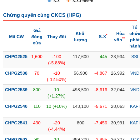
S-X
S-X-Price*n
Trạng
Chứng quyền cùng CKCS (
HPG
)
thái
NGÀNH
cổ
Tổ
phiếu
Giá
Khối
Hòa
chứ
*
Mã CW
đóng
Thay đổi
S-X
**
lượng
vốn
phát
Quy
cửa
hàn
DOANH
mô
NGHIỆP
thị
CHPG2525
1,600
-100
117,600
445
23,934
SSI
trường
(-5.88%)
Niêm
CHPG2538
70
-10
56,900
-4,867
26,992
VND
CỔ
yết
(-12.50%)
PHIẾU
Niêm
CHPG2539
800
10
498,500
-8,616
32,044
VND
yết
(+1.27%)
mới
PHÁI
CHPG2540
110
10 (+10%)
143,100
-5,671
28,063
KAFI
Niêm
SINH
yết
CHPG2541
430
-20
800
-7,456
30,991
KAFI
bổ
(-4.44%)
sung
TRÁI
CHPG2602
90
10
889,200
-3,885
26,207
TCX