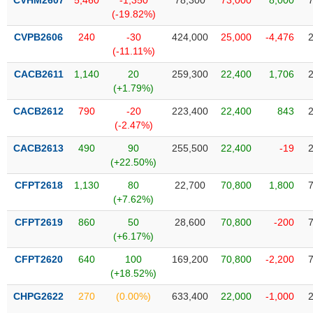
CVHM2607
5,460
-1,350
78,300
73,000
8,000
Tất cả
Cổ phiếu
Chỉ số
Chứng chỉ quỹ
Chứng q
(-19.82%)
CVPB2606
240
-30
424,000
25,000
-4,476
Lãnh
(-11.11%)
đạo
(-)
CACB2611
1,140
20
259,300
22,400
1,706
(+1.79%)
Tất cả
Người nội bộ
Người liên quan
Cổ đông lớn
CACB2612
790
-20
223,400
22,400
843
(-2.47%)
Tin
tức
CACB2613
490
90
255,500
22,400
-19
(-)
(+22.50%)
CFPT2618
1,130
80
22,700
70,800
1,800
Bài
(+7.62%)
viết
của
CFPT2619
860
50
28,600
70,800
-200
tác
(+6.17%)
giả
(-)
CFPT2620
640
100
169,200
70,800
-2,200
(+18.52%)
Báo
CHPG2622
270
(0.00%)
633,400
22,000
-1,000
cáo