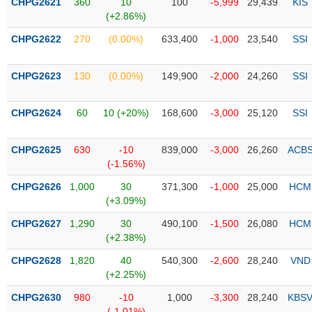
CHPG2621
360
10
100
-5,999
29,439
KIS
liệu
(+2.86%)
CHPG2622
Tâm
270
(0.00%)
633,400
-1,000
23,540
SSI
lý
TIÊU
thị
DÙNG
CHPG2623
130
(0.00%)
149,900
-2,000
24,260
SSI
trường
KHÔNG
THIẾT
CHPG2624
60
10 (+20%)
168,600
-3,000
25,120
SSI
YẾU
CHPG2625
630
-10
839,000
-3,000
26,260
ACB
(-1.56%)
TIÊU
CHPG2626
1,000
30
371,300
-1,000
25,000
HCM
(+3.09%)
DÙNG
THIẾT
CHPG2627
1,290
30
490,100
-1,500
26,080
HCM
YẾU
(+2.38%)
CHPG2628
1,820
40
540,300
-2,600
28,240
VND
(+2.25%)
CHPG2630
980
-10
1,000
-3,300
28,240
KBS
CHĂM
(-1.01%)