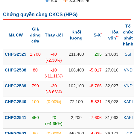
S-X
S-X-Price*n
Trạng
Chứng quyền cùng CKCS (
HPG
)
thái
NGÀNH
cổ
Tổ
phiếu
Giá
Khối
Hòa
chức
*
Mã CW
đóng
Thay đổi
S-X
**
lượng
vốn
phát
Quy
cửa
hành
DOANH
mô
NGHIỆP
thị
CHPG2525
1,700
-40
211,400
295
24,083
SSI
trường
(-2.30%)
Niêm
CHPG2538
80
-10
166,400
-5,017
27,010
VND
CỔ
yết
(-11.11%)
PHIẾU
Niêm
CHPG2539
790
-30
102,100
-8,766
32,027
VND
yết
(-3.66%)
mới
PHÁI
CHPG2540
100
(0.00%)
72,100
-5,821
28,028
KAFI
Niêm
SINH
yết
CHPG2541
450
20
2,200
-7,606
31,063
KAFI
bổ
(+4.65%)
sung
TRÁI
CHPG2602
80
(0.00%)
340,200
-4,035
26,171
TCX