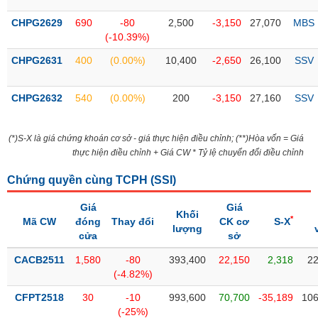
SÓC
SỨC
CHPG2629
690
-80
2,500
-3,150
27,070
MBS
KHỎE
(-10.39%)
CHPG2631
400
(0.00%)
10,400
-2,650
26,100
SSV
CHPG2632
540
(0.00%)
200
-3,150
27,160
SSV
TÀI
CHÍNH
(*)S-X là giá chứng khoán cơ sở - giá thực hiện điều chỉnh; (**)Hòa vốn = Giá
thực hiện điều chỉnh + Giá CW * Tỷ lệ chuyển đổi điều chỉnh
Chứng quyền cùng TCPH (
SSI
)
CÔNG
NGHỆ
Giá
Giá
Khối
*
Mã CW
THÔNG
đóng
Thay đổi
CK cơ
S-X
lượng
cửa
sở
TIN
CACB2511
1,580
-80
393,400
22,150
2,318
22
(-4.82%)
CFPT2518
30
-10
993,600
70,700
-35,189
106
DỊCH
(-25%)