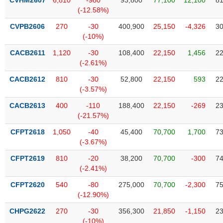
CVHM2607
6,810
-980
93,800
77,100
12,100
81
Tất cả
Cổ phiếu
Chỉ số
Chứng chỉ quỹ
Chứng q
(-12.58%)
CVPB2606
270
-30
400,900
25,150
-4,326
30
Lãnh
(-10%)
đạo
(-)
CACB2611
1,120
-30
108,400
22,150
1,456
22
(-2.61%)
Tất cả
Người nội bộ
Người liên quan
Cổ đông lớn
CACB2612
810
-30
52,800
22,150
593
22
(-3.57%)
Tin
tức
CACB2613
400
-110
188,400
22,150
-269
23
(-)
(-21.57%)
CFPT2618
1,050
-40
45,400
70,700
1,700
73
Bài
(-3.67%)
viết
của
CFPT2619
810
-20
38,200
70,700
-300
74
tác
(-2.41%)
giả
(-)
CFPT2620
540
-80
275,000
70,700
-2,300
75
(-12.90%)
Báo
CHPG2622
270
-30
356,300
21,850
-1,150
23
cáo
(-10%)