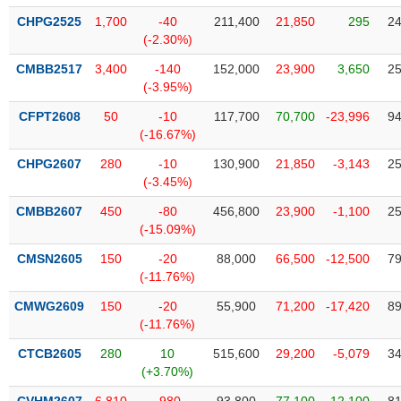
VỤ
CHPG2525
1,700
-40
211,400
21,850
295
24
TRUYỀN
(-2.30%)
THÔNG
CMBB2517
3,400
-140
152,000
23,900
3,650
25
(-3.95%)
CFPT2608
50
-10
117,700
70,700
-23,996
94
TIỆN
(-16.67%)
ÍCH
CHPG2607
280
-10
130,900
21,850
-3,143
25
(-3.45%)
CMBB2607
450
-80
456,800
23,900
-1,100
25
(-15.09%)
BẤT
CMSN2605
150
-20
88,000
66,500
-12,500
79
ĐỘNG
(-11.76%)
SẢN
CMWG2609
150
-20
55,900
71,200
-17,420
89
(-11.76%)
Mã
chứng
CTCB2605
280
10
515,600
29,200
-5,079
34
khoán
(-)
(+3.70%)