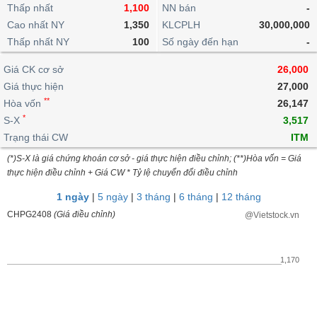
khoản
lai
Thấp nhất
1,100
NN bán
-
dịch
lỗ
Phân
Vĩ
Thống
Định
Cao nhất NY
1,350
KLCPLH
30,000,000
tích
mô
BẤT
Chứng
IR
Giao
kê
Chứng
giá
Thấp nhất NY
kỹ
100
Số ngày đến hạn
-
ĐỘNG
quyền
Awards
dịch
giao
quyền
thuật
SẢN
Nước
nội
dịch
Trái
Giá CK cơ sở
26,000
ngoài
Tổng
bộ
Bảng
phiếu
Giá thực hiện
27,000
Tin
quan
giá
Đào
doanh
Tự
**
Niên
tức
Hòa vốn
26,147
TÀI
trực
tạo
nghiệp
doanh
Thống
giám
*
S-X
3,517
CHÍNH
tuyến
kê
Top
Trạng thái CW
ITM
Tài
giao
Bộ
cổ
liệu
(*)S-X là giá chứng khoán cơ sở - giá thực hiện điều chỉnh; (**)Hòa vốn = Giá
dịch
Dịch
lọc
phiếu
cổ
HÀNG
thực hiện điều chỉnh + Giá CW * Tỷ lệ chuyển đổi điều chỉnh
vụ
cổ
Định
đông
HÓA
Bản
phiếu
1 ngày
|
5 ngày
|
3 tháng
|
6 tháng
|
12 tháng
giá
đồ
So
CHPG2408
(Giá điều chỉnh)
@Vietstock.vn
ngành
sánh
KINH
cổ
Thống
TẾ
phiếu
kê
1,170
giao
Báo
dịch
cáo
THẾ
phân
GIỚI