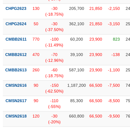
phân
tích
CHPG2623
130
-30
205,700
21,850
-2,150
24
(-)
(-18.75%)
CHPG2624
50
-30
362,100
21,850
-3,150
25
(-37.50%)
Thuật
ngữ
(-)
CMBB2611
770
-100
60,200
23,900
823
24
(-11.49%)
CMBB2612
470
-70
39,100
23,900
-138
24
Dịch
(-12.96%)
vụ
(-)
CMBB2613
260
-60
587,100
23,900
-1,100
25
(-18.75%)
CMSN2616
90
-150
1,187,200
66,500
-7,500
74
Đào
(-62.50%)
tạo
CMSN2617
90
-110
85,300
66,500
-8,500
75
(-55%)
CMSN2618
120
-30
660,800
66,500
-9,500
76
Sách
(-20%)
tài