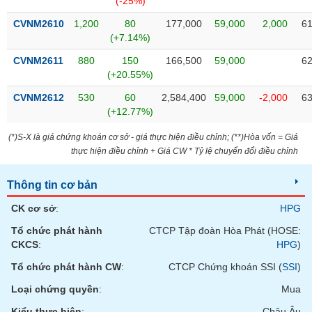
(-25%)
tài
chính
CVNM2610
1,200
80
177,000
59,000
2,000
61
(+7.14%)
CVNM2611
880
150
166,500
59,000
62
(+20.55%)
CVNM2612
530
60
2,584,400
59,000
-2,000
63
(+12.77%)
(*)S-X là giá chứng khoán cơ sở - giá thực hiện điều chỉnh; (**)Hòa vốn = Giá
thực hiện điều chỉnh + Giá CW * Tỷ lệ chuyển đổi điều chỉnh
Thông tin cơ bản
CK cơ sở
:
HPG
Tổ chức phát hành
CTCP Tập đoàn Hòa Phát (HOSE:
CKCS
:
HPG
)
Tổ chức phát hành CW
:
CTCP Chứng khoán SSI (
SSI
)
Loại chứng quyền
:
Mua
Kiểu thực hiện
:
Châu Âu