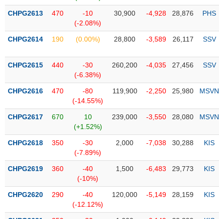
Tổng
VS-
quan
CHPG2613
470
-10
30,900
-4,928
28,876
PHS
SECTOR
(-2.08%)
Giao
dịch
CHPG2614
190
(0.00%)
28,800
-3,589
26,117
SSV
Tài
chính
CHPG2615
440
-30
260,200
-4,035
27,456
SSV
NĂNG
(-6.38%)
Phân
LƯỢNG
tích
CHPG2616
470
-80
119,900
-2,250
25,980
MSVN
kỹ
(-14.55%)
thuật
CHPG2617
670
10
239,000
-3,550
28,080
MSVN
Hồ
(+1.52%)
NGUYÊN
sơ
VẬT
CHPG2618
350
-30
2,000
-7,038
30,288
KIS
doanh
LIỆU
(-7.89%)
nghiệp
CHPG2619
360
-40
1,500
-6,483
29,773
KIS
Tin
(-10%)
tức
sự
CHPG2620
290
-40
120,000
-5,149
28,159
KIS
CÔNG
kiện
(-12.12%)
NGHIỆP
Tài