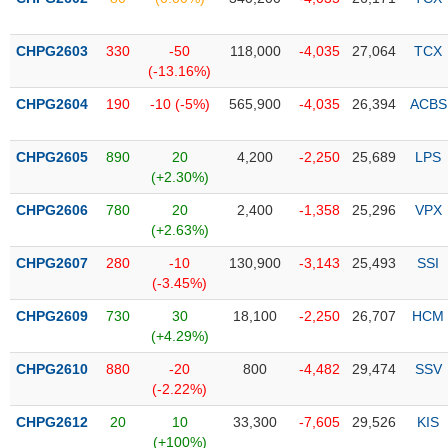
PHIẾU
Hủy
niêm
yết
CHPG2603
330
-50
118,000
-4,035
27,064
TCX
(-13.16%)
Theo
CÔNG
dõi
CHPG2604
190
-10 (-5%)
565,900
-4,035
26,394
ACBS
CỤ
đặc
ĐẦU
biệt
TƯ
CHPG2605
890
20
4,200
-2,250
25,689
LPS
Không
(+2.30%)
được
CHPG2606
780
20
2,400
-1,358
25,296
VPX
ký
XUẤT
(+2.63%)
quỹ
DỮ
LIỆU
CHPG2607
280
-10
130,900
-3,143
25,493
SSI
Danh
(-3.45%)
mục
ETF
CHPG2609
730
30
18,100
-2,250
26,707
HCM
TIN
(+4.29%)
Cổ
MỚI
CHPG2610
phiếu
880
-20
800
-4,482
29,474
SSV
(-2.22%)
chi
Ngành
tiết
(-)
CHPG2612
20
10
33,300
-7,605
29,526
KIS
(+100%)