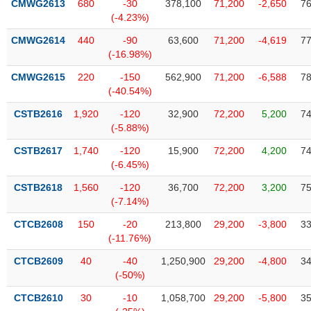
chính
CMWG2613
680
-30
378,100
71,200
-2,650
76
(-4.23%)
CMWG2614
440
-90
63,600
71,200
-4,619
77
(-16.98%)
Công
CMWG2615
220
-150
562,900
71,200
-6,588
78
cụ
(-40.54%)
đầu
tư
CSTB2616
1,920
-120
32,900
72,200
5,200
74
(-5.88%)
CSTB2617
1,740
-120
15,900
72,200
4,200
74
(-6.45%)
Truyền
CSTB2618
1,560
-120
36,700
72,200
3,200
75
thông
(-7.14%)
tài
chính
CTCB2608
150
-20
213,800
29,200
-3,800
33
(-11.76%)
CTCB2609
40
-40
1,250,900
29,200
-4,800
34
(-50%)
Dữ
CTCB2610
30
-10
1,058,700
29,200
-5,800
35
liệu