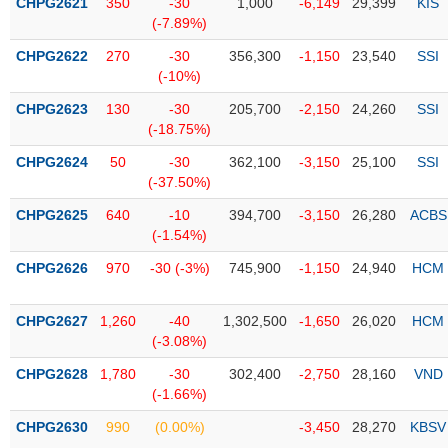
CHPG2621
350
-30
1,000
-6,149
29,399
KIS
liệu
(-7.89%)
CHPG2622
Tâm
270
-30
356,300
-1,150
23,540
SSI
(-10%)
lý
TIÊU
thị
DÙNG
CHPG2623
130
-30
205,700
-2,150
24,260
SSI
trường
KHÔNG
(-18.75%)
THIẾT
CHPG2624
50
-30
362,100
-3,150
25,100
SSI
YẾU
(-37.50%)
CHPG2625
640
-10
394,700
-3,150
26,280
ACBS
(-1.54%)
TIÊU
CHPG2626
970
-30 (-3%)
745,900
-1,150
24,940
HCM
DÙNG
THIẾT
CHPG2627
1,260
-40
1,302,500
-1,650
26,020
HCM
YẾU
(-3.08%)
CHPG2628
1,780
-30
302,400
-2,750
28,160
VND
(-1.66%)
CHPG2630
990
(0.00%)
-3,450
28,270
KBSV
CHĂM