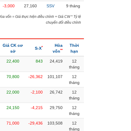
-3,000
27,160
SSV
9 tháng
)Hòa vốn = Giá thực hiện điều chỉnh + Giá CW * Tỷ lệ
chuyển đổi điều chỉnh
Giá CK cơ
Hòa
Thời
*
S-X
**
sở
vốn
hạn
22,400
843
24,419
12
tháng
70,800
-26,362
101,107
12
tháng
22,000
-2,100
26,742
12
tháng
24,150
-4,215
29,750
12
tháng
71,000
-29,436
103,508
12
tháng