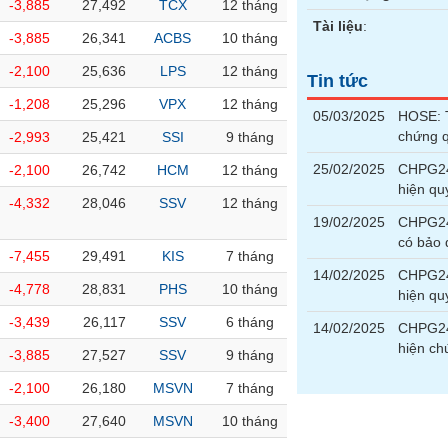
-3,885
27,492
TCX
12 tháng
Tài liệu
:
-3,885
26,341
ACBS
10 tháng
-2,100
25,636
LPS
12 tháng
Tin tức
-1,208
25,296
VPX
12 tháng
05/03/2025
HOSE: T
chứng 
-2,993
25,421
SSI
9 tháng
25/02/2025
CHPG240
-2,100
26,742
HCM
12 tháng
hiện qu
-4,332
28,046
SSV
12 tháng
19/02/2025
CHPG240
có bảo
-7,455
29,491
KIS
7 tháng
14/02/2025
CHPG240
-4,778
28,831
PHS
10 tháng
hiện qu
-3,439
26,117
SSV
6 tháng
14/02/2025
CHPG240
hiện ch
-3,885
27,527
SSV
9 tháng
-2,100
26,180
MSVN
7 tháng
-3,400
27,640
MSVN
10 tháng