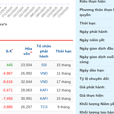
Kiểu thực hiện
:
27/02/2025
19/02/2025
11/02/2025
03/02/2025
19/01/2025
09/01/2025
01/01/2025
23/12/2024
15/12/2024
05/12/2024
27/11/2024
11/2024
24
Phương thức thực 
quyền
:
Thời hạn
:
ice*n
Ngày phát hành
:
Ngày niêm yết
:
Tổ chức
Ngày giao dịch đầu 
Hòa
*
S-X
phát
Thời hạn
**
vốn
hành
Ngày giao dịch cuố
cùng
:
445
23,934
SSI
15 tháng
ền
Hợp đồng tương lai
Trái phiếu
Ngày đáo hạn
:
-4,867
26,992
VND
11 tháng
Tỷ lệ chuyển đổi
:
-8,616
32,044
VND
17 tháng
Giá phát hành
:
-5,671
28,063
KAFI
12 tháng
Giá thực hiện
:
-7,456
30,991
KAFI
15 tháng
Khối lượng Niêm yế
-3,885
26,207
TCX
9 tháng
Khối lượng lưu hà