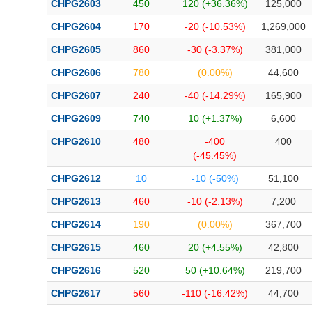
CHPG2603
450
120 (+36.36%)
125,000
Bài viết của tác giả
(-)
CHPG2604
170
-20 (-10.53%)
1,269,000
CHPG2605
860
-30 (-3.37%)
381,000
Báo cáo phân tích
(-)
CHPG2606
780
(0.00%)
44,600
CHPG2607
240
-40 (-14.29%)
165,900
Thuật ngữ
(-)
CHPG2609
740
10 (+1.37%)
6,600
Dịch vụ
(-)
CHPG2610
480
-400
400
(-45.45%)
Đào tạo
CHPG2612
10
-10 (-50%)
51,100
Sách tài chính
CHPG2613
460
-10 (-2.13%)
7,200
Công cụ đầu tư
CHPG2614
190
(0.00%)
367,700
CHPG2615
460
20 (+4.55%)
42,800
Truyền thông tài chính
CHPG2616
520
50 (+10.64%)
219,700
Dữ liệu tài chính
CHPG2617
560
-110 (-16.42%)
44,700