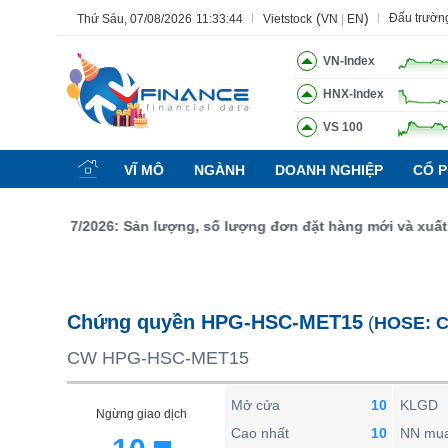
(
)
Đấu trườn
Thứ Sáu, 07/08/2026
11:33:45
Vietstock
VN
|
EN
VN-Index
HNX-Index
VS 100
Tất cả
Tính năng
Ngành
Mã chứng khoán
Lãnh đạ
VĨ MÔ
NGÀNH
DOANH NGHIỆP
CỔ P
Tính năng
(-)
háng 7/2026: Sản lượng, số lượng đơn đặt hàng mới và xuất khẩu
VIETSTOCK
CHỨNG KHOÁN
DOANH NGHIỆP
Chứng quyền HPG-HSC-MET15
(
HOSE:
C
BẤT ĐỘNG SẢN
CW HPG-HSC-MET15
TÀI CHÍNH
HÀNG HÓA
Mở cửa
10
KLGD
Ngừng giao dịch
KINH TẾ
Cao nhất
10
NN mu