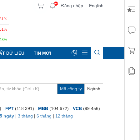
9+
Đăng nhập
English
|
.31%
.51%
.48%
ẤT DỮ LIỆU
TIN MỚI
Mã công ty
Ngành
) -
FPT
(118.391) -
MBB
(104.672) -
VCB
(99.456)
5 ngày
|
3 tháng
|
6 tháng
|
12 tháng