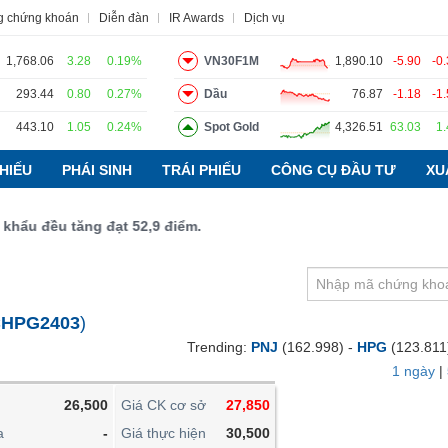
g chứng khoán
Diễn đàn
IR Awards
Dịch vụ
1,768.06
3.28
0.19%
VN30F1M
1,890.10
-5.90
-0
293.44
0.80
0.27%
Dầu
76.87
-1.18
-1
443.10
1.05
0.24%
Spot Gold
4,326.51
63.03
1
o
Tin tức
Báo cáo phân tích
Thuật ngữ
Dịch vụ
HIẾU
PHÁI SINH
TRÁI PHIẾU
CÔNG CỤ ĐẦU TƯ
XU
 đều tăng đạt 52,9 điểm.
VIETSTOCKFINANCE
VĨ MÔ
NGÀNH
HPG2403
)
DOANH NGHIỆP
Trending:
PNJ
(162.998) -
HPG
(123.811
CỔ PHIẾU
1 ngày
|
PHÁI SINH
26,500
Giá CK cơ sở
27,850
TRÁI PHIẾU
a
-
Giá thực hiện
30,500