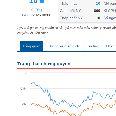
10
THẾ GIỚI
Thấp nhất
10
NN bán
0 (0%)
ĐÔNG DƯƠNG
Cao nhất NY
860
KLCPL
04/03/2025 08:06
Thấp nhất NY
10
Số ngà
TÀI CHÍNH CÁ NHÂN
PHÂN TÍCH
(*)S-X là giá chứng khoán cơ sở - giá thực hiện điều chỉnh; (**)Hòa vố
chuyển đổi điều chỉnh
Ngành
(-)
Tổng quan
Thống kê giao dịch
Tin tức
Phân t
VS-SECTOR
NĂNG LƯỢNG
Trạng thái chứng quyền
NGUYÊN VẬT LIỆU
0
CÔNG NGHIỆP
TIÊU DÙNG KHÔNG THIẾT YẾU
-2.5k
TIÊU DÙNG THIẾT YẾU
-5k
CHĂM SÓC SỨC KHỎE