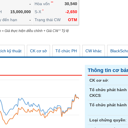
**
-
Hòa vốn
30,540
CÔNG CỤ ĐẦU TƯ
*
H
15,000,000
S-X
-2,650
XUẤT DỮ LIỆU
y đến hạn
-
Trạng thái CW
OTM
TIN MỚI
n = Giá thực hiện điều chỉnh + Giá CW * Tỷ lệ
ích kỹ thuật
CK cơ sở
Tổ chức PH
CW khác
BlackSch
Thông tin cơ bả
CK cơ sở
:
Tổ chức phát hành
CKCS
:
Tổ chức phát hành
Loại chứng quyền
: