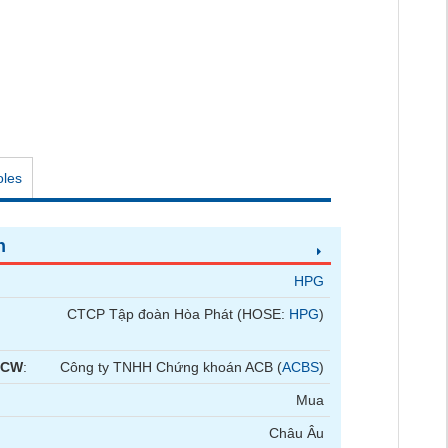
oles
n
HPG
CTCP Tập đoàn Hòa Phát (HOSE:
HPG
)
 CW
:
Công ty TNHH Chứng khoán ACB (
ACBS
)
Mua
Châu Âu