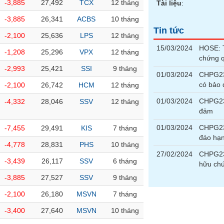
-3,885
27,492
TCX
12 tháng
Tài liệu
:
-3,885
26,341
ACBS
10 tháng
Tin tức
-2,100
25,636
LPS
12 tháng
15/03/2024
HOSE: T
-1,208
25,296
VPX
12 tháng
chứng 
-2,993
25,421
SSI
9 tháng
01/03/2024
CHPG23
có bảo
-2,100
26,742
HCM
12 tháng
01/03/2024
CHPG233
-4,332
28,046
SSV
12 tháng
đảm
01/03/2024
CHPG23
-7,455
29,491
KIS
7 tháng
đáo hạ
-4,778
28,831
PHS
10 tháng
27/02/2024
CHPG233
-3,439
26,117
SSV
6 tháng
hữu chứ
-3,885
27,527
SSV
9 tháng
-2,100
26,180
MSVN
7 tháng
-3,400
27,640
MSVN
10 tháng