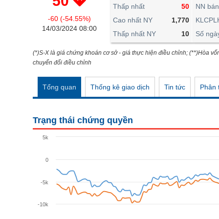
50
THẾ GIỚI
Thấp nhất
50
NN bán
-60 (-54.55%)
ĐÔNG DƯƠNG
Cao nhất NY
1,770
KLCPL
14/03/2024 08:00
Thấp nhất NY
10
Số ngà
TÀI CHÍNH CÁ NHÂN
PHÂN TÍCH
(*)S-X là giá chứng khoán cơ sở - giá thực hiện điều chỉnh; (**)Hòa vố
chuyển đổi điều chỉnh
Ngành
(-)
Tổng quan
Thống kê giao dịch
Tin tức
Phân t
VS-SECTOR
NĂNG LƯỢNG
Trạng thái chứng quyền
NGUYÊN VẬT LIỆU
5k
CÔNG NGHIỆP
0
TIÊU DÙNG KHÔNG THIẾT YẾU
TIÊU DÙNG THIẾT YẾU
-5k
CHĂM SÓC SỨC KHỎE
-10k