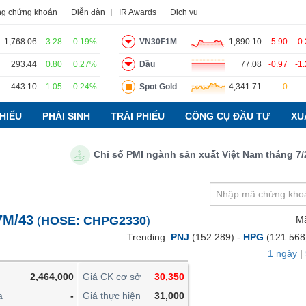
ng chứng khoán
Diễn đàn
IR Awards
Dịch vụ
1,768.06
3.28
0.19%
VN30F1M
1,890.10
-5.90
-0
293.44
0.80
0.27%
Dầu
77.08
-0.97
-1
443.10
1.05
0.24%
Spot Gold
4,341.71
0
o
Tin tức
Báo cáo phân tích
Thuật ngữ
Dịch vụ
HIẾU
PHÁI SINH
TRÁI PHIẾU
CÔNG CỤ ĐẦU TƯ
XU
Chỉ số PMI ngành sản xuất Việt Nam tháng 7/2026:
VIETSTOCKFINANCE
VĨ MÔ
NGÀNH
7M/43
(
HOSE:
CHPG2330
)
M
DOANH NGHIỆP
Trending:
PNJ
(152.289) -
HPG
(121.568
CỔ PHIẾU
1 ngày
|
PHÁI SINH
2,464,000
Giá CK cơ sở
30,350
TRÁI PHIẾU
a
-
Giá thực hiện
31,000