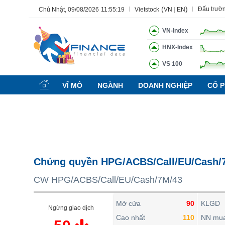
(
)
Đấu trườ
Chủ Nhật, 09/08/2026
11:55:20
Vietstock
VN
|
EN
VN-Index
HNX-Index
VS 100
Tất cả
Tính năng
Ngành
Mã chứng khoán
Lãnh đạ
VĨ MÔ
NGÀNH
DOANH NGHIỆP
CỔ P
Tính năng
(-)
VIETSTOCK
CHỨNG KHOÁN
DOANH NGHIỆP
Chứng quyền HPG/ACBS/Call/EU/Cash/
BẤT ĐỘNG SẢN
CW HPG/ACBS/Call/EU/Cash/7M/43
TÀI CHÍNH
HÀNG HÓA
Mở cửa
90
KLGD
Ngừng giao dịch
KINH TẾ
Cao nhất
110
NN mu