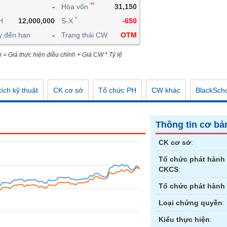
**
-
Hòa vốn
31,150
CÔNG CỤ ĐẦU TƯ
*
H
12,000,000
S-X
-650
XUẤT DỮ LIỆU
y đến hạn
-
Trạng thái CW
OTM
TIN MỚI
n = Giá thực hiện điều chỉnh + Giá CW * Tỷ lệ
ích kỹ thuật
CK cơ sở
Tổ chức PH
CW khác
BlackSch
Thông tin cơ bả
CK cơ sở
:
Tổ chức phát hành
CKCS
:
Tổ chức phát hành
Loại chứng quyền
:
Kiểu thực hiện
: