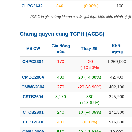
CHPG2632
540
(0.00%)
100
(*)S-X là giá chứng khoán cơ sở - giá thực hiện điều chỉnh; (**
Chứng quyền cùng TCPH (
ACBS
)
Giá đóng
Khối
Mã CW
Thay đổi
cửa
lượng
CHPG2604
170
-20
1,269,000
(-10.53%)
CMBB2604
430
20 (+4.88%)
42,700
CMWG2604
270
-20 (-6.90%)
402,100
CSTB2604
3,170
380
225,900
(+13.62%)
CTCB2601
240
10 (+4.35%)
241,800
CFPT2610
400
(0.00%)
516,600
CMSN2609
530
20 (+3.92%)
30,000