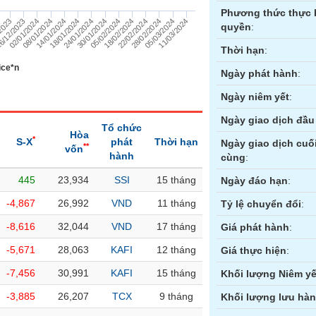
Phương thức thực 
05/02/2024
/2023
11/03/2024
18/01/2024
22/02/2024
02/01/2024
30/01/2024
05/03/2024
14/01/2024
18/02/2024
6/12/2023
24/01/2024
28/02/2024
08/01/2024
quyền
:
Thời hạn
:
ice*n
Ngày phát hành
:
Ngày niêm yết
:
Ngày giao dịch đầu 
Tổ chức
Hòa
*
S-X
phát
Thời hạn
Ngày giao dịch cuố
**
vốn
hành
cùng
:
445
23,934
SSI
15 tháng
ền
Hợp đồng tương lai
Trái phiếu
Ngày đáo hạn
:
-4,867
26,992
VND
11 tháng
Tỷ lệ chuyển đổi
:
-8,616
32,044
VND
17 tháng
Giá phát hành
:
-5,671
28,063
KAFI
12 tháng
Giá thực hiện
:
-7,456
30,991
KAFI
15 tháng
Khối lượng Niêm yế
-3,885
26,207
TCX
9 tháng
Khối lượng lưu hà