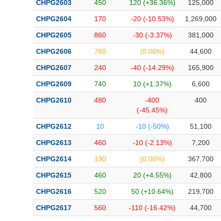
CHPG2603
450
120 (+36.36%)
125,000
Bài viết của tác giả
(-)
CHPG2604
170
-20 (-10.53%)
1,269,000
CHPG2605
860
-30 (-3.37%)
381,000
Báo cáo phân tích
(-)
CHPG2606
780
(0.00%)
44,600
CHPG2607
240
-40 (-14.29%)
165,900
Thuật ngữ
(-)
CHPG2609
740
10 (+1.37%)
6,600
Dịch vụ
(-)
CHPG2610
480
-400
400
(-45.45%)
Đào tạo
CHPG2612
10
-10 (-50%)
51,100
Sách tài chính
CHPG2613
460
-10 (-2.13%)
7,200
Công cụ đầu tư
CHPG2614
190
(0.00%)
367,700
CHPG2615
460
20 (+4.55%)
42,800
Truyền thông tài chính
CHPG2616
520
50 (+10.64%)
219,700
Dữ liệu tài chính
CHPG2617
560
-110 (-16.42%)
44,700