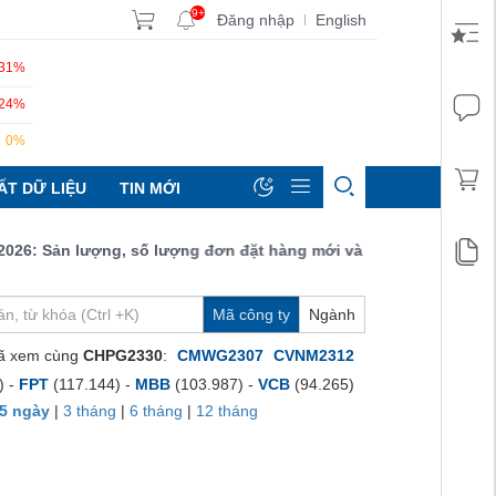
9+
Đăng nhập
English
|
.31%
.24%
0%
ẤT DỮ LIỆU
TIN MỚI
 Sản lượng, số lượng đơn đặt hàng mới và xuất khẩu đều tăng đạ
Mã công ty
Ngành
ã xem cùng
CHPG2330
:
CMWG2307
CVNM2312
) -
FPT
(117.144) -
MBB
(103.987) -
VCB
(94.265)
5 ngày
|
3 tháng
|
6 tháng
|
12 tháng