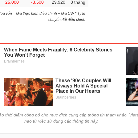
25,000
-3,500
29,920
8 tháng
)Hòa vốn = Giá thực hiện điều chỉnh + Giá CW * Tỷ lệ
chuyển đổi điều chỉnh
vào thời điểm công bố cho mục đích cung cấp thông tin tham khảo. Viets
nào từ việc sử dụng các thông tin này.