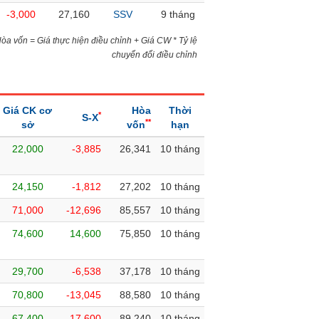
-3,000
27,160
SSV
9 tháng
)Hòa vốn = Giá thực hiện điều chỉnh + Giá CW * Tỷ lệ
chuyển đổi điều chỉnh
Giá CK cơ
Hòa
Thời
*
S-X
**
sở
vốn
hạn
22,000
-3,885
26,341
10 tháng
24,150
-1,812
27,202
10 tháng
71,000
-12,696
85,557
10 tháng
74,600
14,600
75,850
10 tháng
29,700
-6,538
37,178
10 tháng
70,800
-13,045
88,580
10 tháng
67,400
-17,600
89,240
10 tháng