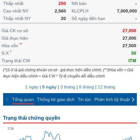
khoản
lai
Thấp nhất
250
NN bán
-
dịch
lỗ
Phân
Vĩ
Thống
Định
Cao nhất NY
2,560
KLCPLH
7,000,000
tích
mô
BẤT
Chứng
IR
Giao
kê
Chứng
giá
Thấp nhất NY
kỹ
20
Số ngày đến hạn
-
ĐỘNG
quyền
Awards
dịch
giao
quyền
thuật
SẢN
Nước
nội
dịch
Trái
Giá CK cơ sở
27,050
ngoài
Tổng
bộ
Bảng
phiếu
Giá thực hiện
27,000
Tin
quan
giá
Đào
doanh
Tự
**
Niên
tức
Hòa vốn
27,500
TÀI
trực
tạo
nghiệp
doanh
Thống
giám
*
S-X
50
CHÍNH
tuyến
kê
Top
Trạng thái CW
ITM
Tài
giao
Bộ
cổ
liệu
(*)S-X là giá chứng khoán cơ sở - giá thực hiện điều chỉnh; (**)Hòa vốn = Giá
dịch
Dịch
lọc
phiếu
cổ
HÀNG
thực hiện điều chỉnh + Giá CW * Tỷ lệ chuyển đổi điều chỉnh
vụ
cổ
Định
đông
HÓA
Bản
phiếu
1 ngày
|
5 ngày
|
3 tháng
|
6 tháng
|
12 tháng
giá
đồ
So
ngành
Tổng quan
Thống kê giao dịch
Tin tức
Phân tích kỹ thuật
CK
sánh
KINH
cổ
Thống
TẾ
phiếu
kê
Trạng thái chứng quyền
giao
Báo
dịch
2.5k
cáo
THẾ
phân
GIỚI