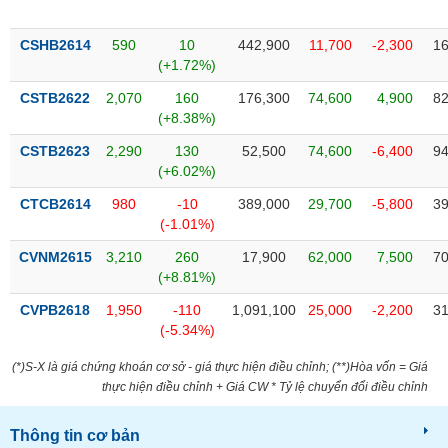
chính
CSHB2614
590
10
442,900
11,700
-2,300
16
(+1.72%)
CSTB2622
2,070
160
176,300
74,600
4,900
82
Công
(+8.38%)
cụ
đầu
CSTB2623
2,290
130
52,500
74,600
-6,400
94
tư
(+6.02%)
CTCB2614
980
-10
389,000
29,700
-5,800
39
(-1.01%)
Truyền
CVNM2615
3,210
260
17,900
62,000
7,500
70
thông
(+8.81%)
tài
CVPB2618
1,950
-110
1,091,100
25,000
-2,200
31
chính
(-5.34%)
(*)S-X là giá chứng khoán cơ sở - giá thực hiện điều chỉnh; (**)Hòa vốn = Giá
thực hiện điều chỉnh + Giá CW * Tỷ lệ chuyển đổi điều chỉnh
Dữ
liệu
Thông tin cơ bản