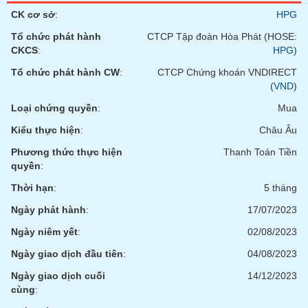
tài
CK cơ sở
:
HPG
chính
Tổ chức phát hành
CTCP Tập đoàn Hòa Phát (HOSE:
CKCS
:
HPG
)
Tổ chức phát hành CW
:
CTCP Chứng khoán VNDIRECT
(
VND
)
Loại chứng quyền
:
Mua
Kiểu thực hiện
:
Châu Âu
Phương thức thực hiện
Thanh Toán Tiền
quyền
:
Thời hạn
:
5 tháng
Ngày phát hành
:
17/07/2023
Ngày niêm yết
:
02/08/2023
Ngày giao dịch đầu tiên
:
04/08/2023
Ngày giao dịch cuối
14/12/2023
cùng
: