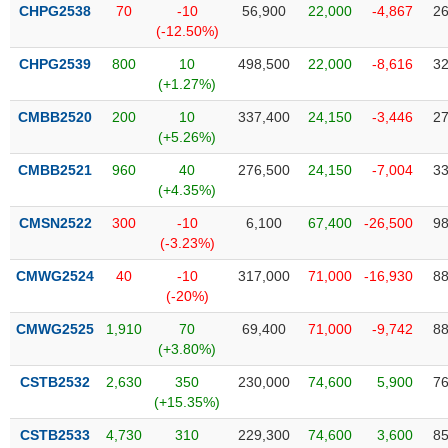
VỤ
CHPG2538
70
-10
56,900
22,000
-4,867
26
TRUYỀN
(-12.50%)
THÔNG
CHPG2539
800
10
498,500
22,000
-8,616
32
(+1.27%)
CMBB2520
200
10
337,400
24,150
-3,446
27
(+5.26%)
TIỆN
CMBB2521
960
40
276,500
24,150
-7,004
33
ÍCH
(+4.35%)
CMSN2522
300
-10
6,100
67,400
-26,500
98
(-3.23%)
BẤT
CMWG2524
40
-10
317,000
71,000
-16,930
88
ĐỘNG
(-20%)
SẢN
CMWG2525
1,910
70
69,400
71,000
-9,742
88
(+3.80%)
Mã
chứng
CSTB2532
2,630
350
230,000
74,600
5,900
76
khoán
(+15.35%)
(-)
CSTB2533
4,730
310
229,300
74,600
3,600
85