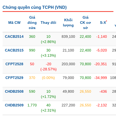
SÓC
SỨC
Chứng quyền cùng TCPH (
VND
)
KHỎE
Giá
Giá
Khối
*
Mã CW
đóng
Thay đổi
CK cơ
S-X
lượng
cửa
sở
CACB2514
360
10
839,100
22,400
-1,140
24
TÀI
(+2.86%)
CHÍNH
CACB2515
990
30
21,100
22,400
-5,020
29
(+3.13%)
CFPT2528
50
-20
203,000
70,800
-20,351
91
(-28.57%)
CÔNG
NGHỆ
CFPT2529
370
(0.00%)
79,000
70,800
-34,999
108
THÔNG
TIN
CHDB2508
590
10
49,800
26,550
-436
28
(+1.72%)
CHDB2509
1,770
40
227,200
26,550
-2,132
32
(+2.31%)
DỊCH