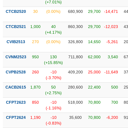
Tất cả
Cổ phiếu
Chỉ số
Chứng chỉ quỹ
Chứng q
(+7.01%)
CTCB2520
30
(0.00%)
680,900
29,700
-14,471
44
Lãnh
đạo
(-)
CTCB2521
1,000
40
860,300
29,700
-12,023
43
(+4.17%)
Tất cả
Người nội bộ
Người liên quan
Cổ đông lớn
CVIB2513
270
(0.00%)
326,800
14,650
-5,261
20
Tin
CVNM2523
950
130
711,800
62,000
3,540
67
tức
(-)
(+15.85%)
CVPB2528
260
-10
409,200
25,000
-11,649
37
(-3.70%)
Bài
viết
CACB2615
1,870
50
280,600
22,400
500
25
của
(+2.75%)
tác
giả
CFPT2623
850
-10
518,000
70,800
700
80
(-)
(-1.16%)
CFPT2624
1,190
-10
35,600
70,800
-6,200
91
Báo
(-0.83%)
cáo