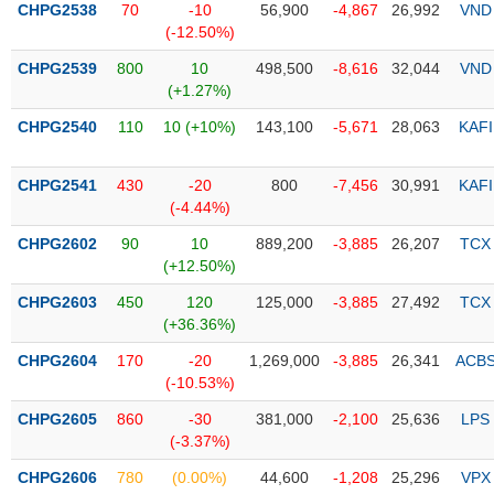
CHPG2538
70
-10
56,900
-4,867
26,992
VND
(-12.50%)
Trạng
thái
CHPG2539
800
10
498,500
-8,616
32,044
VND
NGÀNH
cổ
(+1.27%)
phiếu
CHPG2540
110
10 (+10%)
143,100
-5,671
28,063
KAFI
Quy
DOANH
mô
CHPG2541
430
-20
800
-7,456
30,991
KAFI
NGHIỆP
thị
(-4.44%)
trường
CHPG2602
90
10
889,200
-3,885
26,207
TCX
Niêm
(+12.50%)
CỔ
yết
PHIẾU
CHPG2603
450
120
125,000
-3,885
27,492
TCX
Niêm
(+36.36%)
yết
mới
CHPG2604
170
-20
1,269,000
-3,885
26,341
ACB
PHÁI
(-10.53%)
Niêm
SINH
yết
CHPG2605
860
-30
381,000
-2,100
25,636
LPS
bổ
(-3.37%)
sung
TRÁI
CHPG2606
780
(0.00%)
44,600
-1,208
25,296
VPX