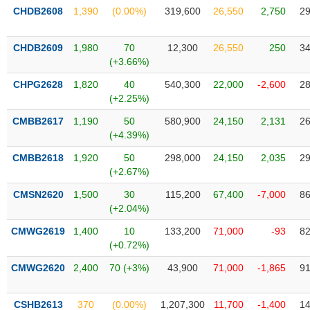
phân
CHDB2608
1,390
(0.00%)
319,600
26,550
2,750
29
tích
(-)
CHDB2609
1,980
70
12,300
26,550
250
34
(+3.66%)
Thuật
ngữ
CHPG2628
1,820
40
540,300
22,000
-2,600
28
(-)
(+2.25%)
CMBB2617
1,190
50
580,900
24,150
2,131
26
(+4.39%)
Dịch
vụ
CMBB2618
1,920
50
298,000
24,150
2,035
29
(-)
(+2.67%)
CMSN2620
1,500
30
115,200
67,400
-7,000
86
Đào
(+2.04%)
tạo
CMWG2619
1,400
10
133,200
71,000
-93
82
(+0.72%)
CMWG2620
2,400
70 (+3%)
43,900
71,000
-1,865
91
Sách
tài
CSHB2613
370
(0.00%)
1,207,300
11,700
-1,400
14