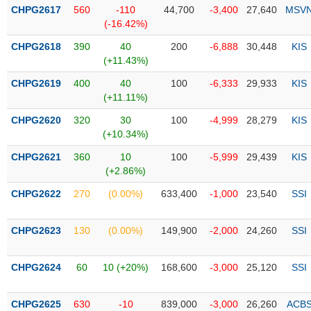
Tổng
VS-
CHPG2617
560
-110
44,700
-3,400
27,640
MSV
quan
SECTOR
(-16.42%)
Giao
CHPG2618
390
40
200
-6,888
30,448
KIS
dịch
(+11.43%)
Tài
CHPG2619
400
40
100
-6,333
29,933
KIS
chính
(+11.11%)
NĂNG
Phân
LƯỢNG
CHPG2620
320
30
100
-4,999
28,279
KIS
tích
(+10.34%)
kỹ
thuật
CHPG2621
360
10
100
-5,999
29,439
KIS
(+2.86%)
Hồ
NGUYÊN
sơ
CHPG2622
270
(0.00%)
633,400
-1,000
23,540
SSI
VẬT
doanh
LIỆU
nghiệp
CHPG2623
130
(0.00%)
149,900
-2,000
24,260
SSI
Tin
tức
CHPG2624
60
10 (+20%)
168,600
-3,000
25,120
SSI
sự
CÔNG
kiện
NGHIỆP
CHPG2625
630
-10
839,000
-3,000
26,260
ACB
Tài