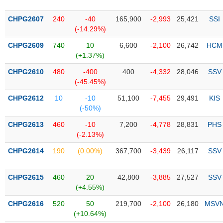
PHIẾU
Hủy
niêm
CHPG2607
240
-40
165,900
-2,993
25,421
SSI
yết
(-14.29%)
Theo
CHPG2609
740
10
6,600
-2,100
26,742
HCM
CÔNG
dõi
(+1.37%)
CỤ
đặc
ĐẦU
biệt
CHPG2610
480
-400
400
-4,332
28,046
SSV
TƯ
(-45.45%)
Không
được
CHPG2612
10
-10
51,100
-7,455
29,491
KIS
ký
(-50%)
XUẤT
quỹ
DỮ
CHPG2613
460
-10
7,200
-4,778
28,831
PHS
LIỆU
Danh
(-2.13%)
mục
CHPG2614
190
(0.00%)
367,700
-3,439
26,117
SSV
ETF
TIN
Cổ
MỚI
CHPG2615
460
20
42,800
-3,885
27,527
SSV
phiếu
(+4.55%)
chi
Ngành
CHPG2616
520
50
219,700
-2,100
26,180
MSV
tiết
(-)
(+10.64%)