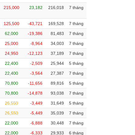
215,000
23,182
216,018
7 tháng
125,500
-43,721
169,528
7 tháng
62,000
-19,386
81,483
7 tháng
25,000
-8,964
34,003
7 tháng
24,950
-12,123
37,189
7 tháng
22,400
-2,509
25,944
5 tháng
22,400
-3,564
27,387
7 tháng
70,800
-11,656
89,816
5 tháng
70,800
-14,878
93,038
7 tháng
26,550
-3,449
31,649
5 tháng
26,550
-5,449
35,039
7 tháng
22,000
-6,888
30,448
7 tháng
22,000
-6,333
29,933
6 tháng