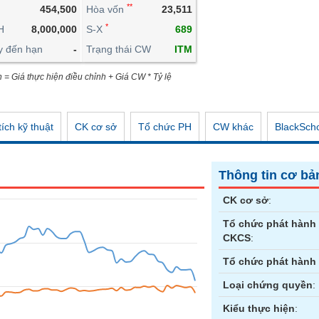
**
454,500
Hòa vốn
23,511
CÔNG CỤ ĐẦU TƯ
*
H
8,000,000
S-X
689
XUẤT DỮ LIỆU
y đến hạn
-
Trạng thái CW
ITM
TIN MỚI
n = Giá thực hiện điều chỉnh + Giá CW * Tỷ lệ
ích kỹ thuật
CK cơ sở
Tổ chức PH
CW khác
BlackSch
Thông tin cơ bả
CK cơ sở
:
Tổ chức phát hành
CKCS
:
Tổ chức phát hành
Loại chứng quyền
:
Kiểu thực hiện
: