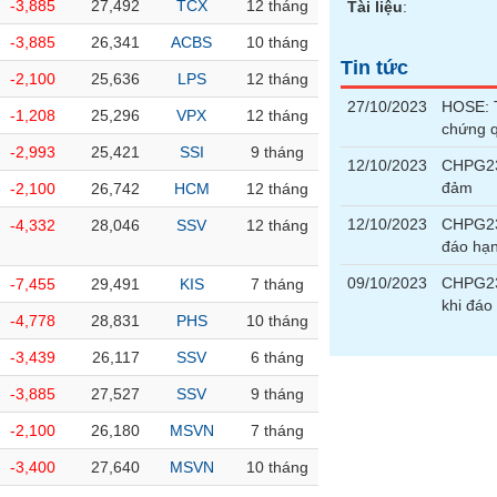
-3,885
27,492
TCX
12 tháng
Tài liệu
:
-3,885
26,341
ACBS
10 tháng
Tin tức
-2,100
25,636
LPS
12 tháng
27/10/2023
HOSE: T
-1,208
25,296
VPX
12 tháng
chứng 
-2,993
25,421
SSI
9 tháng
12/10/2023
CHPG230
đảm
-2,100
26,742
HCM
12 tháng
12/10/2023
CHPG23
-4,332
28,046
SSV
12 tháng
đáo hạ
09/10/2023
CHPG23
-7,455
29,491
KIS
7 tháng
khi đáo
-4,778
28,831
PHS
10 tháng
-3,439
26,117
SSV
6 tháng
-3,885
27,527
SSV
9 tháng
-2,100
26,180
MSVN
7 tháng
-3,400
27,640
MSVN
10 tháng