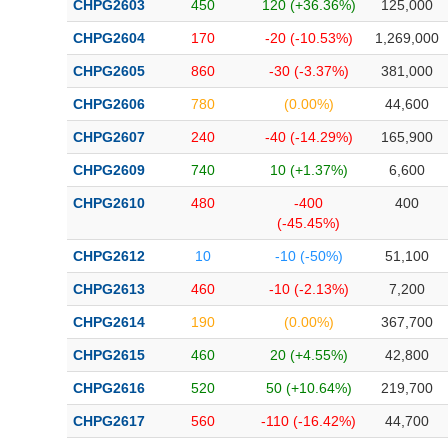
CHPG2603
450
120 (+36.36%)
125,000
Bài viết của tác giả
(-)
CHPG2604
170
-20 (-10.53%)
1,269,000
CHPG2605
860
-30 (-3.37%)
381,000
Báo cáo phân tích
(-)
CHPG2606
780
(0.00%)
44,600
CHPG2607
240
-40 (-14.29%)
165,900
Thuật ngữ
(-)
CHPG2609
740
10 (+1.37%)
6,600
Dịch vụ
(-)
CHPG2610
480
-400
400
(-45.45%)
Đào tạo
CHPG2612
10
-10 (-50%)
51,100
Sách tài chính
CHPG2613
460
-10 (-2.13%)
7,200
Công cụ đầu tư
CHPG2614
190
(0.00%)
367,700
CHPG2615
460
20 (+4.55%)
42,800
Truyền thông tài chính
CHPG2616
520
50 (+10.64%)
219,700
Dữ liệu tài chính
CHPG2617
560
-110 (-16.42%)
44,700