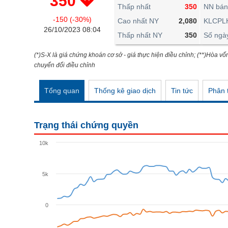
350
THẾ GIỚI
Thấp nhất
350
NN bán
-150 (-30%)
ĐÔNG DƯƠNG
Cao nhất NY
2,080
KLCPL
26/10/2023 08:04
Thấp nhất NY
350
Số ngà
TÀI CHÍNH CÁ NHÂN
PHÂN TÍCH
(*)S-X là giá chứng khoán cơ sở - giá thực hiện điều chỉnh; (**)Hòa vố
chuyển đổi điều chỉnh
Ngành
(-)
Tổng quan
Thống kê giao dịch
Tin tức
Phân t
VS-SECTOR
NĂNG LƯỢNG
Trạng thái chứng quyền
NGUYÊN VẬT LIỆU
10k
CÔNG NGHIỆP
TIÊU DÙNG KHÔNG THIẾT YẾU
5k
TIÊU DÙNG THIẾT YẾU
0
CHĂM SÓC SỨC KHỎE