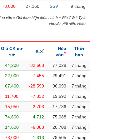
-3,000
27,160
SSV
9 tháng
)Hòa vốn = Giá thực hiện điều chỉnh + Giá CW * Tỷ lệ
chuyển đổi điều chỉnh
Giá CK cơ
Hòa
Thời
*
S-X
**
sở
vốn
hạn
44,200
-32,668
77,028
7 tháng
22,000
-7,455
29,491
7 tháng
67,400
-28,599
96,099
7 tháng
11,700
-7,832
19,592
7 tháng
15,050
-2,703
17,786
7 tháng
74,600
4,712
75,088
7 tháng
14,600
-6,088
20,708
7 tháng
73,000
1,313
78,505
7 tháng