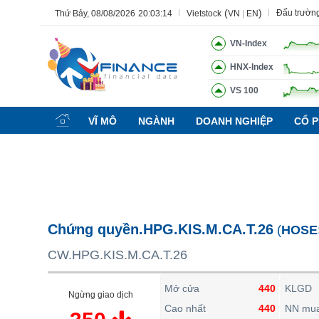
(
)
Đấu trườn
Thứ Bảy, 08/08/2026
20:03:15
Vietstock
VN
|
EN
VN-Index
HNX-Index
VS 100
Tất cả
Tính năng
Ngành
Mã chứng khoán
Lãnh đạ
VĨ MÔ
NGÀNH
DOANH NGHIỆP
CỔ P
Tính năng
(-)
VIETSTOCK
CHỨNG KHOÁN
DOANH NGHIỆP
Chứng quyền.HPG.KIS.M.CA.T.26
(
HOSE
BẤT ĐỘNG SẢN
CW.HPG.KIS.M.CA.T.26
TÀI CHÍNH
HÀNG HÓA
Mở cửa
440
KLGD
Ngừng giao dịch
KINH TẾ
Cao nhất
440
NN mu