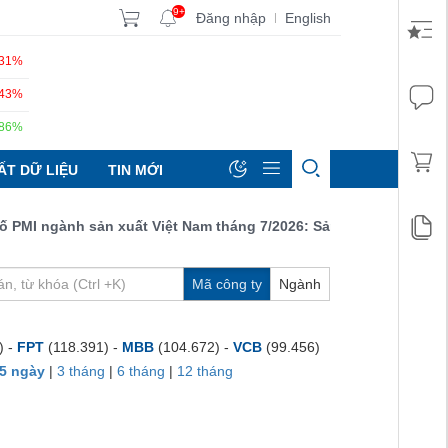
9+
Đăng nhập
English
|
.31%
.43%
.86%
ẤT DỮ LIỆU
TIN MỚI
I ngành sản xuất Việt Nam tháng 7/2026: Sản lượng, số lượng đơn
Mã công ty
Ngành
) -
FPT
(118.391) -
MBB
(104.672) -
VCB
(99.456)
5 ngày
|
3 tháng
|
6 tháng
|
12 tháng