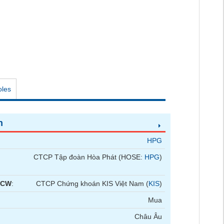
oles
n
HPG
CTCP Tập đoàn Hòa Phát (HOSE:
HPG
)
 CW
:
CTCP Chứng khoán KIS Việt Nam (
KIS
)
Mua
Châu Âu