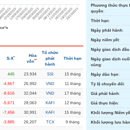
Phương thức thực 
07/09/2023
4/09/2023
/2023
24/10/2023
19/10/2023
16/10/2023
11/10/2023
08/10/2023
03/10/2023
28/09/2023
25/09/2023
20/09/2023
17/09/2023
12/09/2023
quyền
:
Thời hạn
:
ice*n
Ngày phát hành
:
Ngày niêm yết
:
Ngày giao dịch đầu 
Tổ chức
Hòa
*
S-X
phát
Thời hạn
Ngày giao dịch cuố
**
vốn
hành
cùng
:
445
23,934
SSI
15 tháng
ền
Hợp đồng tương lai
Trái phiếu
Ngày đáo hạn
:
-4,867
26,992
VND
11 tháng
Tỷ lệ chuyển đổi
:
-8,616
32,044
VND
17 tháng
Giá phát hành
:
-5,671
28,063
KAFI
12 tháng
Giá thực hiện
:
-7,456
30,991
KAFI
15 tháng
Khối lượng Niêm yế
-3,885
26,207
TCX
9 tháng
Khối lượng lưu hà