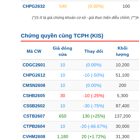
CHPG2632
540
(0.00%)
100
(*)S-X là giá chứng khoán cơ sở - giá thực hiện điều chỉnh; (**
Chứng quyền cùng TCPH (
KIS
)
Giá đóng
Khối
Mã CW
Thay đổi
cửa
lượng
CDGC2601
10
(0.00%)
10,200
CHPG2612
10
-10 (-50%)
51,100
CMSN2608
10
(0.00%)
200
CSHB2605
30
-10 (-25%)
5,300
CSSB2602
10
-30 (-75%)
87,400
CSTB2607
650
130 (+25%)
137,200
CTPB2604
10
-20 (-66.67%)
30,000
CVHM2608
1,180
20 (+1.72%)
31,300