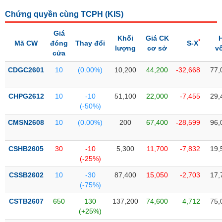
SÓC
SỨC
Chứng quyền cùng TCPH (
KIS
)
KHỎE
Giá
Khối
Giá CK
*
Mã CW
đóng
Thay đổi
S-X
lượng
cơ sở
v
cửa
CDGC2601
10
(0.00%)
10,200
44,200
-32,668
77,
TÀI
CHÍNH
CHPG2612
10
-10
51,100
22,000
-7,455
29,
(-50%)
CMSN2608
10
(0.00%)
200
67,400
-28,599
96,
CÔNG
NGHỆ
CSHB2605
30
-10
5,300
11,700
-7,832
19,
THÔNG
(-25%)
TIN
CSSB2602
10
-30
87,400
15,050
-2,703
17,
(-75%)
CSTB2607
650
130
137,200
74,600
4,712
75,
(+25%)
DỊCH