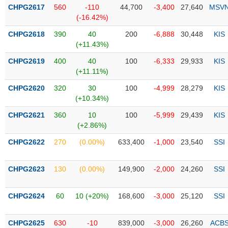
Tổng
VS-
CHPG2617
560
-110
44,700
-3,400
27,640
MSV
quan
SECTOR
(-16.42%)
Giao
CHPG2618
390
40
200
-6,888
30,448
KIS
dịch
(+11.43%)
Tài
CHPG2619
400
40
100
-6,333
29,933
KIS
chính
(+11.11%)
NĂNG
Phân
LƯỢNG
CHPG2620
320
30
100
-4,999
28,279
KIS
tích
(+10.34%)
kỹ
thuật
CHPG2621
360
10
100
-5,999
29,439
KIS
(+2.86%)
Hồ
NGUYÊN
sơ
CHPG2622
270
(0.00%)
633,400
-1,000
23,540
SSI
VẬT
doanh
LIỆU
nghiệp
CHPG2623
130
(0.00%)
149,900
-2,000
24,260
SSI
Tin
tức
CHPG2624
60
10 (+20%)
168,600
-3,000
25,120
SSI
sự
CÔNG
kiện
NGHIỆP
CHPG2625
630
-10
839,000
-3,000
26,260
ACB
Tài