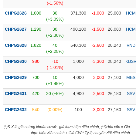
(-1.56%)
liệu
CHPG2626
1,000
30
371,300
-1,000
25,000
HCM
Tâm
(+3.09%)
lý
TIÊU
CHPG2627
1,290
30
490,100
-1,500
26,080
HCM
thị
DÙNG
(+2.38%)
trường
KHÔNG
THIẾT
CHPG2628
1,820
40
540,300
-2,600
28,240
VND
YẾU
(+2.25%)
CHPG2630
980
-10
1,000
-3,300
28,240
KBS
(-1.01%)
CHPG2629
700
10
4,000
-3,000
27,100
MBS
TIÊU
(+1.45%)
DÙNG
CHPG2631
420
20 (+5%)
4,900
-2,500
26,180
SSV
THIẾT
YẾU
CHPG2632
540
(0.00%)
100
-3,000
27,160
SSV
(*)S-X là giá chứng khoán cơ sở - giá thực hiện điều chỉnh; (**)Hòa vốn = Giá
CHĂM
thực hiện điều chỉnh + Giá CW * Tỷ lệ chuyển đổi điều chỉnh