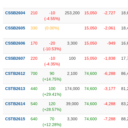
chính
CSSB2604
210
-10
253,200
15,050
-2,727
18,
(-4.55%)
CSSB2605
330
(0.00%)
15,050
-2,061
18,
Công
cụ
đầu
CSSB2606
170
-20
3,300
15,050
-949
16,
tư
(-10.53%)
CSSB2607
220
-10
100
15,050
-1,838
17,
(-4.35%)
Truyền
CSTB2612
700
90
2,100
74,600
-6,288
86,
thông
(+14.75%)
tài
CSTB2613
440
100
174,000
74,600
-3,177
81,
chính
(+29.41%)
CSTB2614
540
120
39,000
74,600
-4,288
83,
(+28.57%)
Dữ
CSTB2615
640
70
3,300
74,600
-7,288
88,
liệu
(+12.28%)