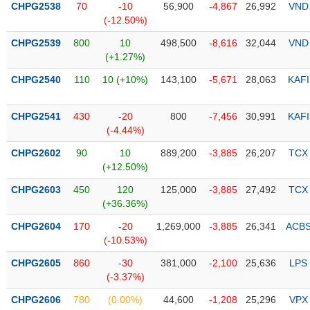
CHPG2538
70
-10
56,900
-4,867
26,992
VND
(-12.50%)
Trạng
thái
CHPG2539
800
10
498,500
-8,616
32,044
VND
NGÀNH
cổ
(+1.27%)
phiếu
CHPG2540
110
10 (+10%)
143,100
-5,671
28,063
KAFI
Quy
DOANH
mô
CHPG2541
430
-20
800
-7,456
30,991
KAFI
NGHIỆP
thị
(-4.44%)
trường
CHPG2602
90
10
889,200
-3,885
26,207
TCX
Niêm
(+12.50%)
CỔ
yết
PHIẾU
CHPG2603
450
120
125,000
-3,885
27,492
TCX
Niêm
(+36.36%)
yết
mới
CHPG2604
170
-20
1,269,000
-3,885
26,341
ACB
PHÁI
(-10.53%)
Niêm
SINH
yết
CHPG2605
860
-30
381,000
-2,100
25,636
LPS
bổ
(-3.37%)
sung
TRÁI
CHPG2606
780
(0.00%)
44,600
-1,208
25,296
VPX