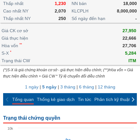
khoản
lai
Thấp nhất
1,230
NN bán
18,000
dịch
lỗ
Phân
Vĩ
Thống
Định
Cao nhất NY
2,070
KLCPLH
8,000,000
tích
mô
BẤT
Chứng
IR
Giao
kê
Chứng
giá
Thấp nhất NY
kỹ
250
Số ngày đến hạn
-
ĐỘNG
quyền
Awards
dịch
giao
quyền
thuật
SẢN
Nước
nội
dịch
Trái
Giá CK cơ sở
27,950
ngoài
Tổng
bộ
Bảng
phiếu
Giá thực hiện
22,666
Tin
quan
giá
Đào
doanh
Tự
**
Niên
tức
Hòa vốn
27,706
TÀI
trực
tạo
nghiệp
doanh
Thống
giám
*
S-X
5,284
CHÍNH
tuyến
kê
Top
Trạng thái CW
ITM
Tài
giao
Bộ
cổ
liệu
(*)S-X là giá chứng khoán cơ sở - giá thực hiện điều chỉnh; (**)Hòa vốn = Giá
dịch
Dịch
lọc
phiếu
cổ
HÀNG
thực hiện điều chỉnh + Giá CW * Tỷ lệ chuyển đổi điều chỉnh
vụ
cổ
Định
đông
HÓA
Bản
phiếu
1 ngày
|
5 ngày
|
3 tháng
|
6 tháng
|
12 tháng
giá
đồ
So
ngành
Tổng quan
Thống kê giao dịch
Tin tức
Phân tích kỹ thuật
CK
sánh
KINH
cổ
Thống
TẾ
phiếu
kê
Trạng thái chứng quyền
giao
Báo
dịch
10k
cáo
THẾ
phân
GIỚI