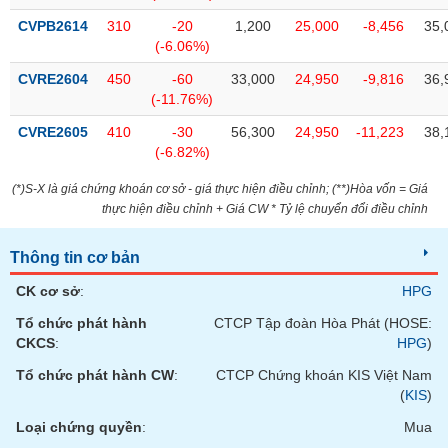
CVPB2614
310
-20
1,200
25,000
-8,456
35,
(-6.06%)
CVRE2604
450
-60
33,000
24,950
-9,816
36,
(-11.76%)
CVRE2605
410
-30
56,300
24,950
-11,223
38,
(-6.82%)
(*)S-X là giá chứng khoán cơ sở - giá thực hiện điều chỉnh; (**)Hòa vốn = Giá
thực hiện điều chỉnh + Giá CW * Tỷ lệ chuyển đổi điều chỉnh
Thông tin cơ bản
CK cơ sở
:
HPG
Tổ chức phát hành
CTCP Tập đoàn Hòa Phát (HOSE:
CKCS
:
HPG
)
Tổ chức phát hành CW
:
CTCP Chứng khoán KIS Việt Nam
(
KIS
)
Loại chứng quyền
:
Mua