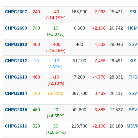
PHIẾU
Hủy
niêm
CHPG2607
240
-40
165,900
-2,993
25,421
SSI
yết
(-14.29%)
Theo
CHPG2609
740
10
6,600
-2,100
26,742
HCM
CÔNG
dõi
(+1.37%)
CỤ
đặc
ĐẦU
biệt
CHPG2610
480
-400
400
-4,332
28,046
SSV
TƯ
(-45.45%)
Không
được
CHPG2612
10
-10
51,100
-7,455
29,491
KIS
ký
(-50%)
XUẤT
quỹ
DỮ
CHPG2613
460
-10
7,200
-4,778
28,831
PHS
LIỆU
Danh
(-2.13%)
mục
CHPG2614
190
(0.00%)
367,700
-3,439
26,117
SSV
ETF
TIN
Cổ
MỚI
CHPG2615
460
20
42,800
-3,885
27,527
SSV
phiếu
(+4.55%)
chi
Ngành
CHPG2616
520
50
219,700
-2,100
26,180
MSV
tiết
(-)
(+10.64%)