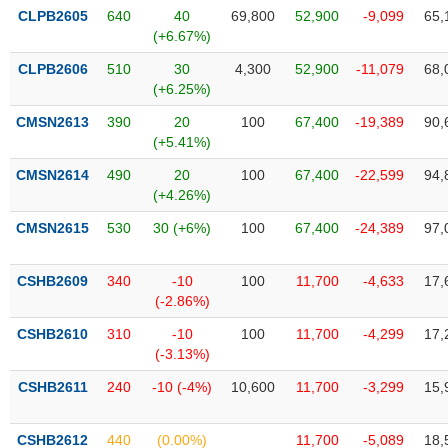
phân
CLPB2605
640
40
69,800
52,900
-9,099
65,
tích
(+6.67%)
(-)
CLPB2606
510
30
4,300
52,900
-11,079
68,
(+6.25%)
Thuật
ngữ
CMSN2613
390
20
100
67,400
-19,389
90,
(-)
(+5.41%)
CMSN2614
490
20
100
67,400
-22,599
94,
(+4.26%)
Dịch
vụ
CMSN2615
530
30 (+6%)
100
67,400
-24,389
97,
(-)
CSHB2609
340
-10
100
11,700
-4,633
17,
Đào
(-2.86%)
tạo
CSHB2610
310
-10
100
11,700
-4,299
17,
(-3.13%)
CSHB2611
240
-10 (-4%)
10,600
11,700
-3,299
15,
Sách
tài
CSHB2612
440
(0.00%)
11,700
-5,089
18,