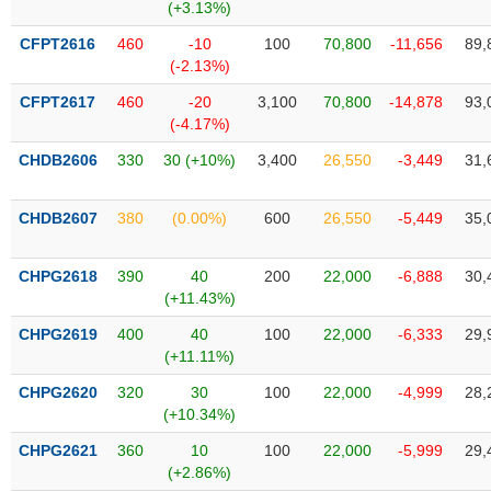
Tất cả
Cổ phiếu
Chỉ số
Chứng chỉ quỹ
Chứng q
(+3.13%)
CFPT2616
460
-10
100
70,800
-11,656
89,
Lãnh
(-2.13%)
đạo
(-)
CFPT2617
460
-20
3,100
70,800
-14,878
93,
(-4.17%)
Tất cả
Người nội bộ
Người liên quan
Cổ đông lớn
CHDB2606
330
30 (+10%)
3,400
26,550
-3,449
31,
Tin
CHDB2607
380
(0.00%)
600
26,550
-5,449
35,
tức
(-)
CHPG2618
390
40
200
22,000
-6,888
30,
(+11.43%)
Bài
viết
CHPG2619
400
40
100
22,000
-6,333
29,
của
(+11.11%)
tác
giả
CHPG2620
320
30
100
22,000
-4,999
28,
(-)
(+10.34%)
CHPG2621
360
10
100
22,000
-5,999
29,
Báo
(+2.86%)
cáo