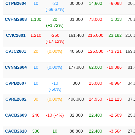
VỤ
CTPB2604
10
-20
30,000
14,600
-6,088
20,
TRUYỀN
(-66.67%)
THÔNG
CVHM2608
1,180
20
31,300
73,000
1,313
78,
(+1.72%)
CVIC2601
1,210
-250
161,400
215,000
23,182
216,
(-17.12%)
TIỆN
CVJC2601
20
(0.00%)
40,500
125,500
-43,721
169,
ÍCH
CVNM2604
10
(0.00%)
177,900
62,000
-19,386
81,
BẤT
CVPB2607
10
-10
300
25,000
-8,964
34,
ĐỘNG
(-50%)
SẢN
CVRE2602
30
(0.00%)
498,900
24,950
-12,123
37,
Mã
chứng
CACB2609
240
-10 (-4%)
32,300
22,400
-2,509
25,
khoán
(-)
CACB2610
330
10
88,800
22,400
-3,564
27,