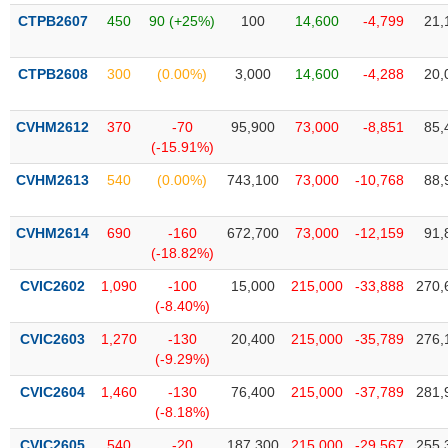
tài
CTPB2607
450
90 (+25%)
100
14,600
-4,799
21,
chính
CTPB2608
300
(0.00%)
3,000
14,600
-4,288
20,
CVHM2612
370
-70
95,900
73,000
-8,851
85,
(-15.91%)
CVHM2613
540
(0.00%)
743,100
73,000
-10,768
88,
CVHM2614
690
-160
672,700
73,000
-12,159
91,
(-18.82%)
CVIC2602
1,090
-100
15,000
215,000
-33,888
270,
(-8.40%)
CVIC2603
1,270
-130
20,400
215,000
-35,789
276,
(-9.29%)
CVIC2604
1,460
-130
76,400
215,000
-37,789
281,
(-8.18%)
CVIC2605
540
-20
187,300
215,000
-29,567
255,