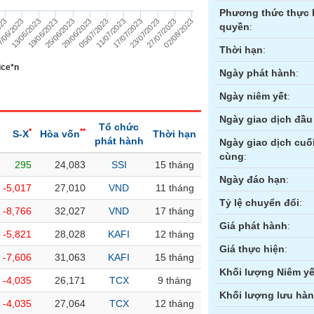
Phương thức thực 
23/07/2023
13/06/2023
29/06/2023
17/07/2023
02/08/2023
/06/2023
25/06/2023
11/07/2023
27/07/2023
023
19/06/2023
05/07/2023
quyền
:
Thời hạn
:
ice*n
Ngày phát hành
:
Ngày niêm yết
:
Ngày giao dịch đầu 
Tổ chức
*
**
S-X
Hòa vốn
Thời hạn
phát hành
Ngày giao dịch cuố
cùng
:
295
24,083
SSI
15 tháng
ền
Hợp đồng tương lai
Trái phiếu
Ngày đáo hạn
:
-5,017
27,010
VND
11 tháng
Tỷ lệ chuyển đổi
:
-8,766
32,027
VND
17 tháng
Giá phát hành
:
-5,821
28,028
KAFI
12 tháng
Giá thực hiện
:
-7,606
31,063
KAFI
15 tháng
Khối lượng Niêm yế
-4,035
26,171
TCX
9 tháng
Khối lượng lưu hà
-4,035
27,064
TCX
12 tháng