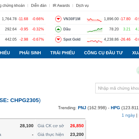
g chứng khoán
Diễn đàn
IR Awards
Dịch vụ
1,764.78
-11.68
-0.66%
VN30F1M
1,896.00
-17.80
-0
292.64
-0.95
-0.32%
Dầu
78.20
3.21
4
442.05
-2.98
-0.67%
Spot Gold
4,238.86
-26.46
-0
o
Tin tức
Báo cáo phân tích
Thuật ngữ
Dịch vụ
HIẾU
PHÁI SINH
TRÁI PHIẾU
CÔNG CỤ ĐẦU TƯ
XU
VIETSTOCKFINANCE
VĨ MÔ
NGÀNH
SE:
CHPG2305
)
DOANH NGHIỆP
Trending:
PNJ
(162.998) -
HPG
(123.811
CỔ PHIẾU
1 ngày
|
PHÁI SINH
28,100
Giá CK cơ sở
26,850
TRÁI PHIẾU
a
-
Giá thực hiện
23,200