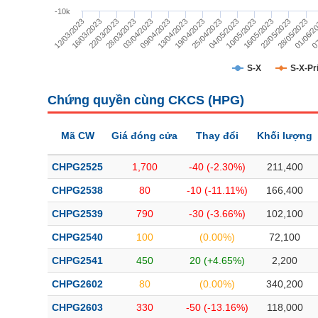
TÀI CHÍNH
-10k
16/03/2023
03/04/2023
19/04/2023
10/05/2023
28/05/2023
12/03/2023
28/03/2023
13/04/2023
04/05/2023
22/05/2023
07
22/03/2023
09/04/2023
25/04/2023
16/05/2023
01/06/2
CÔNG NGHỆ THÔNG TIN
DỊCH VỤ TRUYỀN THÔNG
S-X
S-X-Pr
TIỆN ÍCH
Chứng quyền cùng CKCS (
HPG
)
BẤT ĐỘNG SẢN
Mã CW
Giá đóng cửa
Thay đổi
Khối lượng
Mã chứng khoán
(-)
CHPG2525
1,700
-40 (-2.30%)
211,400
Tất cả
Cổ phiếu
Chỉ số
Chứng chỉ quỹ
Chứng quy
CHPG2538
80
-10 (-11.11%)
166,400
CHPG2539
790
-30 (-3.66%)
102,100
Lãnh đạo
(-)
CHPG2540
100
(0.00%)
72,100
Tất cả
Người nội bộ
Người liên quan
Cổ đông lớn
CHPG2541
450
20 (+4.65%)
2,200
CHPG2602
80
(0.00%)
340,200
Tin tức
(-)
CHPG2603
330
-50 (-13.16%)
118,000