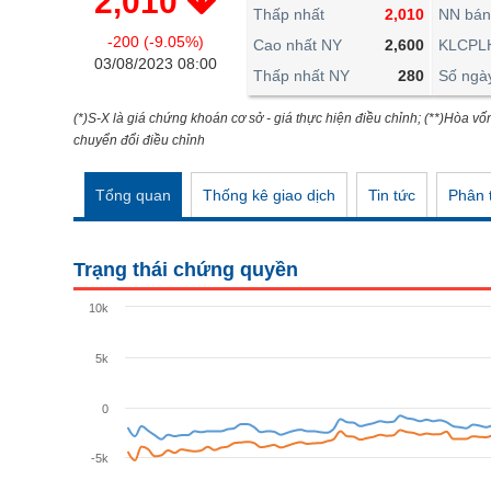
2,010
THẾ GIỚI
Thấp nhất
2,010
NN bán
-200 (-9.05%)
ĐÔNG DƯƠNG
Cao nhất NY
2,600
KLCPL
03/08/2023 08:00
Thấp nhất NY
280
Số ngà
TÀI CHÍNH CÁ NHÂN
PHÂN TÍCH
(*)S-X là giá chứng khoán cơ sở - giá thực hiện điều chỉnh; (**)Hòa vố
chuyển đổi điều chỉnh
Ngành
(-)
Tổng quan
Thống kê giao dịch
Tin tức
Phân t
VS-SECTOR
NĂNG LƯỢNG
Trạng thái chứng quyền
NGUYÊN VẬT LIỆU
10k
CÔNG NGHIỆP
5k
TIÊU DÙNG KHÔNG THIẾT YẾU
TIÊU DÙNG THIẾT YẾU
0
CHĂM SÓC SỨC KHỎE
-5k