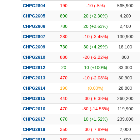
Bài viết của tác giả
(-)
CHPG2604
190
-10 (-5%)
565,900
CHPG2605
890
20 (+2.30%)
4,200
Báo cáo phân tích
(-)
CHPG2606
780
20 (+2.63%)
2,400
CHPG2607
280
-10 (-3.45%)
130,900
Thuật ngữ
(-)
CHPG2609
730
30 (+4.29%)
18,100
CHPG2610
880
-20 (-2.22%)
800
Dịch vụ
(-)
CHPG2612
20
10 (+100%)
33,300
Đào tạo
CHPG2613
470
-10 (-2.08%)
30,900
CHPG2614
190
(0.00%)
28,800
Sách tài chính
CHPG2615
440
-30 (-6.38%)
260,200
Công cụ đầu tư
CHPG2616
470
-80 (-14.55%)
119,900
Truyền thông tài chính
CHPG2617
670
10 (+1.52%)
239,000
Dữ liệu tài chính
CHPG2618
350
-30 (-7.89%)
2,000
CHPG2619
360
-40 (-10%)
1,500