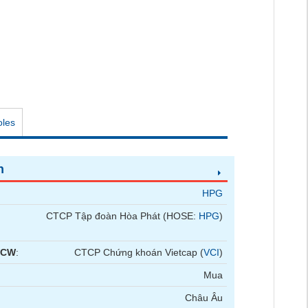
oles
n
HPG
CTCP Tập đoàn Hòa Phát (HOSE:
HPG
)
 CW
:
CTCP Chứng khoán Vietcap (
VCI
)
Mua
Châu Âu