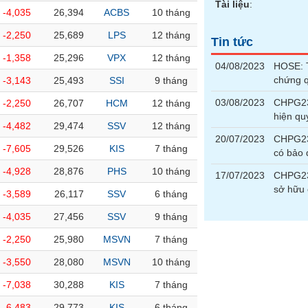
Tài liệu
:
-4,035
26,394
ACBS
10 tháng
-2,250
25,689
LPS
12 tháng
Tin tức
-1,358
25,296
VPX
12 tháng
04/08/2023
HOSE: T
chứng 
-3,143
25,493
SSI
9 tháng
03/08/2023
CHPG230
-2,250
26,707
HCM
12 tháng
hiện qu
-4,482
29,474
SSV
12 tháng
20/07/2023
CHPG230
-7,605
29,526
KIS
7 tháng
có bảo
-4,928
28,876
PHS
10 tháng
17/07/2023
CHPG23
sở hữu 
-3,589
26,117
SSV
6 tháng
-4,035
27,456
SSV
9 tháng
-2,250
25,980
MSVN
7 tháng
-3,550
28,080
MSVN
10 tháng
-7,038
30,288
KIS
7 tháng
-6,483
29,773
KIS
6 tháng