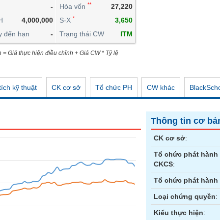
**
-
Hòa vốn
27,220
CÔNG CỤ ĐẦU TƯ
*
H
4,000,000
S-X
3,650
XUẤT DỮ LIỆU
y đến hạn
-
Trạng thái CW
ITM
TIN MỚI
n = Giá thực hiện điều chỉnh + Giá CW * Tỷ lệ
ích kỹ thuật
CK cơ sở
Tổ chức PH
CW khác
BlackSch
Thông tin cơ bả
CK cơ sở
:
Tổ chức phát hành
CKCS
:
Tổ chức phát hành
Loại chứng quyền
:
Kiểu thực hiện
: