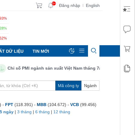
9+
Đăng nhập
English
|
.93%
.28%
.62%
ẤT DỮ LIỆU
TIN MỚI
Chỉ số PMI ngành sản xuất Việt Nam tháng 7/2026: Sản lượng, số
Mã công ty
Ngành
) -
FPT
(118.391) -
MBB
(104.672) -
VCB
(99.456)
5 ngày
|
3 tháng
|
6 tháng
|
12 tháng