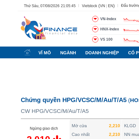
(
)
Đấu trườn
Thứ Sáu, 07/08/2026
21:05:46
Vietstock
VN
|
EN
VN-Index
HNX-Index
VS 100
Tất cả
Tính năng
Ngành
Mã chứng khoán
Lãnh đạ
VĨ MÔ
NGÀNH
DOANH NGHIỆP
CỔ P
Tính năng
(-)
VIETSTOCK
CHỨNG KHOÁN
DOANH NGHIỆP
Chứng quyền HPG/VCSC/M/Au/T/A5
(
HO
BẤT ĐỘNG SẢN
CW HPG/VCSC/M/Au/T/A5
TÀI CHÍNH
HÀNG HÓA
Mở cửa
2,210
KLGD
Ngừng giao dịch
KINH TẾ
Cao nhất
2,210
NN mu