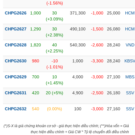
(-1.56%)
liệu
CHPG2626
1,000
30
371,300
-1,000
25,000
HCM
Tâm
(+3.09%)
lý
TIÊU
CHPG2627
1,290
30
490,100
-1,500
26,080
HCM
thị
DÙNG
(+2.38%)
trường
KHÔNG
THIẾT
CHPG2628
1,820
40
540,300
-2,600
28,240
VND
YẾU
(+2.25%)
CHPG2630
980
-10
1,000
-3,300
28,240
KBS
(-1.01%)
CHPG2629
700
10
4,000
-3,000
27,100
MBS
TIÊU
(+1.45%)
DÙNG
CHPG2631
420
20 (+5%)
4,900
-2,500
26,180
SSV
THIẾT
YẾU
CHPG2632
540
(0.00%)
100
-3,000
27,160
SSV
(*)S-X là giá chứng khoán cơ sở - giá thực hiện điều chỉnh; (**)Hòa vốn = Giá
CHĂM
thực hiện điều chỉnh + Giá CW * Tỷ lệ chuyển đổi điều chỉnh