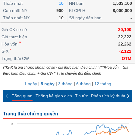
khoản
lai
Thấp nhất
10
NN bán
1,533,100
dịch
lỗ
Phân
Vĩ
Thống
Định
Cao nhất NY
900
KLCPLH
8,000,000
tích
mô
BẤT
Chứng
IR
Giao
kê
Chứng
giá
Thấp nhất NY
kỹ
10
Số ngày đến hạn
-
ĐỘNG
quyền
Awards
dịch
giao
quyền
thuật
SẢN
Nước
nội
dịch
Trái
Giá CK cơ sở
20,100
ngoài
Tổng
bộ
Bảng
phiếu
Giá thực hiện
22,222
Tin
quan
giá
Đào
doanh
Tự
**
Niên
tức
Hòa vốn
22,262
TÀI
trực
tạo
nghiệp
doanh
Thống
giám
*
S-X
-2,122
CHÍNH
tuyến
kê
Top
Trạng thái CW
OTM
Tài
giao
Bộ
cổ
liệu
(*)S-X là giá chứng khoán cơ sở - giá thực hiện điều chỉnh; (**)Hòa vốn = Giá
dịch
Dịch
lọc
phiếu
cổ
HÀNG
thực hiện điều chỉnh + Giá CW * Tỷ lệ chuyển đổi điều chỉnh
vụ
cổ
Định
đông
HÓA
Bản
phiếu
1 ngày
|
5 ngày
|
3 tháng
|
6 tháng
|
12 tháng
giá
đồ
So
ngành
Tổng quan
Thống kê giao dịch
Tin tức
Phân tích kỹ thuật
CK
sánh
KINH
cổ
Thống
TẾ
phiếu
kê
Trạng thái chứng quyền
giao
Báo
dịch
0
cáo
THẾ
phân
GIỚI