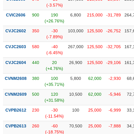
(-3.57%)
CVIC2606
900
190
6,800
215,000
-31,789
264,
(+26.76%)
CVJC2602
350
-30
103,000
125,500
-26,752
157,
(-7.89%)
CVJC2603
580
-40
267,000
125,500
-32,705
167,
(-6.45%)
CVJC2604
440
20
26,900
125,500
-29,106
161,
(+4.76%)
CVNM2608
380
100
5,800
62,000
-2,930
68,
(+35.71%)
CVNM2609
500
120
10,500
62,000
-5,946
72,
(+31.58%)
CVPB2612
230
-30
100
25,000
-6,999
33,
(-11.54%)
CVPB2613
260
-60
70,500
25,000
-7,888
34,
(-18.75%)