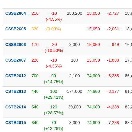
chính
CSSB2604
210
-10
253,200
15,050
-2,727
18,
(-4.55%)
CSSB2605
330
(0.00%)
15,050
-2,061
18,
Công
cụ
đầu
CSSB2606
170
-20
3,300
15,050
-949
16,
tư
(-10.53%)
CSSB2607
220
-10
100
15,050
-1,838
17,
(-4.35%)
Truyền
CSTB2612
700
90
2,100
74,600
-6,288
86,
thông
(+14.75%)
tài
CSTB2613
440
100
174,000
74,600
-3,177
81,
chính
(+29.41%)
CSTB2614
540
120
39,000
74,600
-4,288
83,
(+28.57%)
Dữ
CSTB2615
640
70
3,300
74,600
-7,288
88,
liệu
(+12.28%)