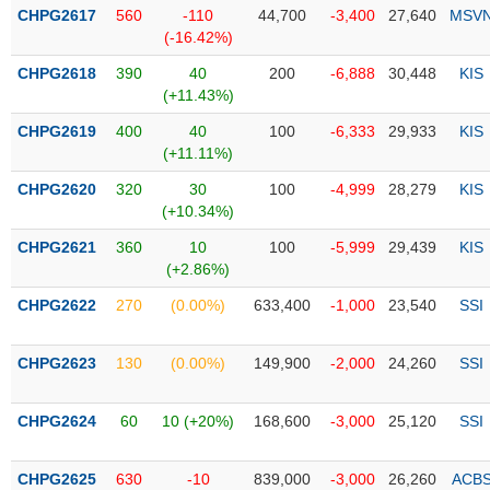
Tổng
VS-
CHPG2617
560
-110
44,700
-3,400
27,640
MSV
quan
SECTOR
(-16.42%)
Giao
CHPG2618
390
40
200
-6,888
30,448
KIS
dịch
(+11.43%)
Tài
CHPG2619
400
40
100
-6,333
29,933
KIS
chính
(+11.11%)
NĂNG
Phân
LƯỢNG
CHPG2620
320
30
100
-4,999
28,279
KIS
tích
(+10.34%)
kỹ
thuật
CHPG2621
360
10
100
-5,999
29,439
KIS
(+2.86%)
Hồ
NGUYÊN
sơ
CHPG2622
270
(0.00%)
633,400
-1,000
23,540
SSI
VẬT
doanh
LIỆU
nghiệp
CHPG2623
130
(0.00%)
149,900
-2,000
24,260
SSI
Tin
tức
CHPG2624
60
10 (+20%)
168,600
-3,000
25,120
SSI
sự
CÔNG
kiện
NGHIỆP
CHPG2625
630
-10
839,000
-3,000
26,260
ACB
Tài