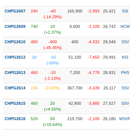
PHIẾU
Hủy
niêm
CHPG2607
240
-40
165,900
-2,993
25,421
SSI
yết
(-14.29%)
Theo
CHPG2609
740
10
6,600
-2,100
26,742
HCM
CÔNG
dõi
(+1.37%)
CỤ
đặc
ĐẦU
biệt
CHPG2610
480
-400
400
-4,332
28,046
SSV
TƯ
(-45.45%)
Không
được
CHPG2612
10
-10
51,100
-7,455
29,491
KIS
ký
(-50%)
XUẤT
quỹ
DỮ
CHPG2613
460
-10
7,200
-4,778
28,831
PHS
LIỆU
Danh
(-2.13%)
mục
CHPG2614
190
(0.00%)
367,700
-3,439
26,117
SSV
ETF
TIN
Cổ
MỚI
CHPG2615
460
20
42,800
-3,885
27,527
SSV
phiếu
(+4.55%)
chi
Ngành
CHPG2616
520
50
219,700
-2,100
26,180
MSV
tiết
(-)
(+10.64%)