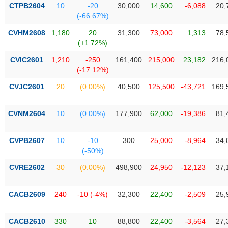
VỤ
CTPB2604
10
-20
30,000
14,600
-6,088
20,
TRUYỀN
(-66.67%)
THÔNG
CVHM2608
1,180
20
31,300
73,000
1,313
78,
(+1.72%)
CVIC2601
1,210
-250
161,400
215,000
23,182
216,
(-17.12%)
TIỆN
CVJC2601
20
(0.00%)
40,500
125,500
-43,721
169,
ÍCH
CVNM2604
10
(0.00%)
177,900
62,000
-19,386
81,
BẤT
CVPB2607
10
-10
300
25,000
-8,964
34,
ĐỘNG
(-50%)
SẢN
CVRE2602
30
(0.00%)
498,900
24,950
-12,123
37,
Mã
chứng
CACB2609
240
-10 (-4%)
32,300
22,400
-2,509
25,
khoán
(-)
CACB2610
330
10
88,800
22,400
-3,564
27,