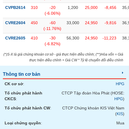
CVPB2614
310
-20
1,200
25,000
-8,456
35,
(-6.06%)
CVRE2604
450
-60
33,000
24,950
-9,816
36,
(-11.76%)
CVRE2605
410
-30
56,300
24,950
-11,223
38,
(-6.82%)
(*)S-X là giá chứng khoán cơ sở - giá thực hiện điều chỉnh; (**)Hòa vốn = Giá
thực hiện điều chỉnh + Giá CW * Tỷ lệ chuyển đổi điều chỉnh
Thông tin cơ bản
CK cơ sở
:
HPG
Tổ chức phát hành
CTCP Tập đoàn Hòa Phát (HOSE:
CKCS
:
HPG
)
Tổ chức phát hành CW
:
CTCP Chứng khoán KIS Việt Nam
(
KIS
)
Loại chứng quyền
:
Mua