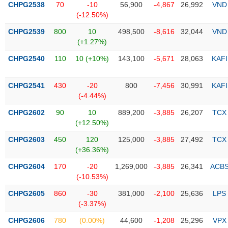
CHPG2538
70
-10
56,900
-4,867
26,992
VND
(-12.50%)
Trạng
thái
CHPG2539
800
10
498,500
-8,616
32,044
VND
NGÀNH
cổ
(+1.27%)
phiếu
CHPG2540
110
10 (+10%)
143,100
-5,671
28,063
KAFI
Quy
DOANH
mô
CHPG2541
430
-20
800
-7,456
30,991
KAFI
NGHIỆP
thị
(-4.44%)
trường
CHPG2602
90
10
889,200
-3,885
26,207
TCX
Niêm
(+12.50%)
CỔ
yết
PHIẾU
CHPG2603
450
120
125,000
-3,885
27,492
TCX
Niêm
(+36.36%)
yết
mới
CHPG2604
170
-20
1,269,000
-3,885
26,341
ACB
PHÁI
(-10.53%)
Niêm
SINH
yết
CHPG2605
860
-30
381,000
-2,100
25,636
LPS
bổ
(-3.37%)
sung
TRÁI
CHPG2606
780
(0.00%)
44,600
-1,208
25,296
VPX