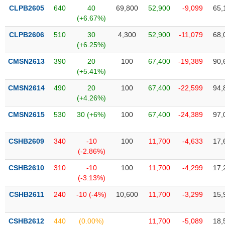
phân
CLPB2605
640
40
69,800
52,900
-9,099
65,
tích
(+6.67%)
(-)
CLPB2606
510
30
4,300
52,900
-11,079
68,
(+6.25%)
Thuật
ngữ
CMSN2613
390
20
100
67,400
-19,389
90,
(-)
(+5.41%)
CMSN2614
490
20
100
67,400
-22,599
94,
(+4.26%)
Dịch
vụ
CMSN2615
530
30 (+6%)
100
67,400
-24,389
97,
(-)
CSHB2609
340
-10
100
11,700
-4,633
17,
Đào
(-2.86%)
tạo
CSHB2610
310
-10
100
11,700
-4,299
17,
(-3.13%)
CSHB2611
240
-10 (-4%)
10,600
11,700
-3,299
15,
Sách
tài
CSHB2612
440
(0.00%)
11,700
-5,089
18,