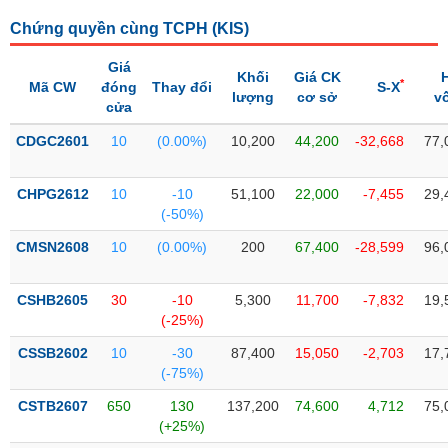
SÓC
SỨC
Chứng quyền cùng TCPH (
KIS
)
KHỎE
Giá
Khối
Giá CK
*
Mã CW
đóng
Thay đổi
S-X
lượng
cơ sở
v
cửa
CDGC2601
10
(0.00%)
10,200
44,200
-32,668
77,
TÀI
CHÍNH
CHPG2612
10
-10
51,100
22,000
-7,455
29,
(-50%)
CMSN2608
10
(0.00%)
200
67,400
-28,599
96,
CÔNG
NGHỆ
CSHB2605
30
-10
5,300
11,700
-7,832
19,
THÔNG
(-25%)
TIN
CSSB2602
10
-30
87,400
15,050
-2,703
17,
(-75%)
CSTB2607
650
130
137,200
74,600
4,712
75,
(+25%)
DỊCH