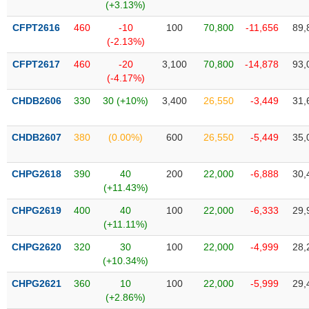
Tất cả
Cổ phiếu
Chỉ số
Chứng chỉ quỹ
Chứng q
(+3.13%)
CFPT2616
460
-10
100
70,800
-11,656
89,
Lãnh
(-2.13%)
đạo
(-)
CFPT2617
460
-20
3,100
70,800
-14,878
93,
(-4.17%)
Tất cả
Người nội bộ
Người liên quan
Cổ đông lớn
CHDB2606
330
30 (+10%)
3,400
26,550
-3,449
31,
Tin
CHDB2607
380
(0.00%)
600
26,550
-5,449
35,
tức
(-)
CHPG2618
390
40
200
22,000
-6,888
30,
(+11.43%)
Bài
viết
CHPG2619
400
40
100
22,000
-6,333
29,
của
(+11.11%)
tác
giả
CHPG2620
320
30
100
22,000
-4,999
28,
(-)
(+10.34%)
CHPG2621
360
10
100
22,000
-5,999
29,
Báo
(+2.86%)
cáo