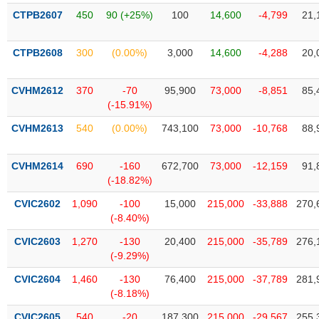
tài
CTPB2607
450
90 (+25%)
100
14,600
-4,799
21,
chính
CTPB2608
300
(0.00%)
3,000
14,600
-4,288
20,
CVHM2612
370
-70
95,900
73,000
-8,851
85,
(-15.91%)
CVHM2613
540
(0.00%)
743,100
73,000
-10,768
88,
CVHM2614
690
-160
672,700
73,000
-12,159
91,
(-18.82%)
CVIC2602
1,090
-100
15,000
215,000
-33,888
270,
(-8.40%)
CVIC2603
1,270
-130
20,400
215,000
-35,789
276,
(-9.29%)
CVIC2604
1,460
-130
76,400
215,000
-37,789
281,
(-8.18%)
CVIC2605
540
-20
187,300
215,000
-29,567
255,