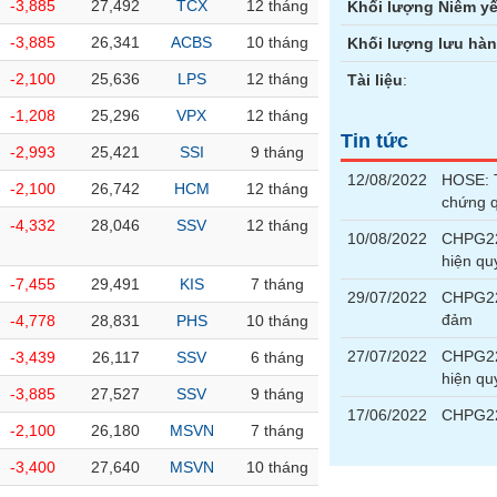
-3,885
27,492
TCX
12 tháng
Khối lượng Niêm yế
-3,885
26,341
ACBS
10 tháng
Khối lượng lưu hà
-2,100
25,636
LPS
12 tháng
Tài liệu
:
-1,208
25,296
VPX
12 tháng
Tin tức
-2,993
25,421
SSI
9 tháng
12/08/2022
HOSE: T
-2,100
26,742
HCM
12 tháng
chứng 
-4,332
28,046
SSV
12 tháng
10/08/2022
CHPG220
hiện qu
-7,455
29,491
KIS
7 tháng
29/07/2022
CHPG220
đảm
-4,778
28,831
PHS
10 tháng
27/07/2022
CHPG220
-3,439
26,117
SSV
6 tháng
hiện qu
-3,885
27,527
SSV
9 tháng
17/06/2022
CHPG22
-2,100
26,180
MSVN
7 tháng
-3,400
27,640
MSVN
10 tháng