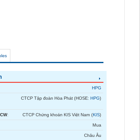
oles
n
HPG
CTCP Tập đoàn Hòa Phát (HOSE:
HPG
)
 CW
:
CTCP Chứng khoán KIS Việt Nam (
KIS
)
Mua
Châu Âu