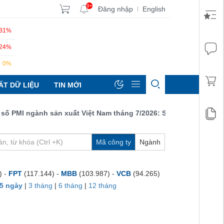
9+
Đăng nhập
English
|
.31%
.24%
0%
ẤT DỮ LIỆU
TIN MỚI
PMI ngành sản xuất Việt Nam tháng 7/2026: Sản lượng, số lượng đ
Mã công ty
Ngành
) -
FPT
(117.144) -
MBB
(103.987) -
VCB
(94.265)
5 ngày
|
3 tháng
|
6 tháng
|
12 tháng