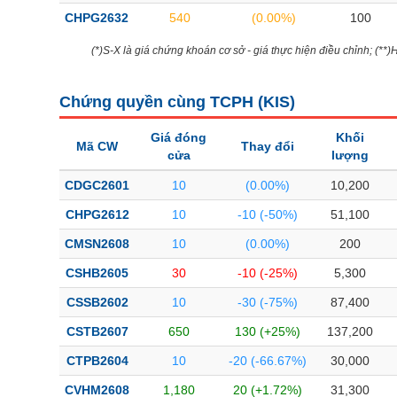
CHPG2632
540
(0.00%)
100
(*)S-X là giá chứng khoán cơ sở - giá thực hiện điều chỉnh; (**
Chứng quyền cùng TCPH (
KIS
)
Giá đóng
Khối
Mã CW
Thay đổi
cửa
lượng
CDGC2601
10
(0.00%)
10,200
CHPG2612
10
-10 (-50%)
51,100
CMSN2608
10
(0.00%)
200
CSHB2605
30
-10 (-25%)
5,300
CSSB2602
10
-30 (-75%)
87,400
CSTB2607
650
130 (+25%)
137,200
CTPB2604
10
-20 (-66.67%)
30,000
CVHM2608
1,180
20 (+1.72%)
31,300