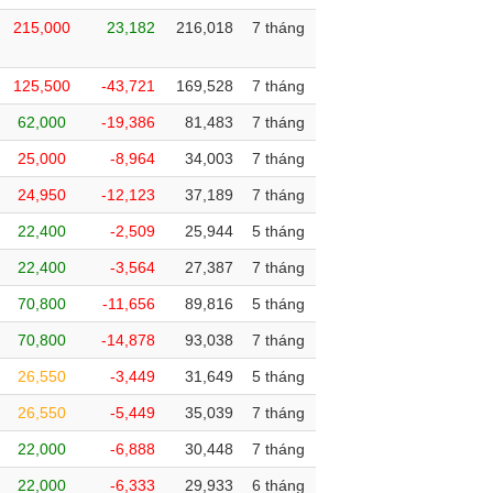
215,000
23,182
216,018
7 tháng
125,500
-43,721
169,528
7 tháng
62,000
-19,386
81,483
7 tháng
25,000
-8,964
34,003
7 tháng
24,950
-12,123
37,189
7 tháng
22,400
-2,509
25,944
5 tháng
22,400
-3,564
27,387
7 tháng
70,800
-11,656
89,816
5 tháng
70,800
-14,878
93,038
7 tháng
26,550
-3,449
31,649
5 tháng
26,550
-5,449
35,039
7 tháng
22,000
-6,888
30,448
7 tháng
22,000
-6,333
29,933
6 tháng