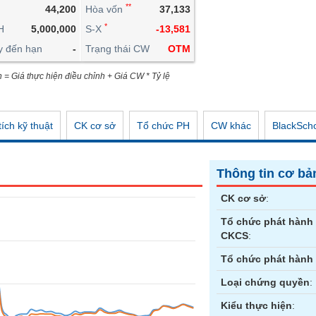
**
44,200
Hòa vốn
37,133
CÔNG CỤ ĐẦU TƯ
*
H
5,000,000
S-X
-13,581
XUẤT DỮ LIỆU
y đến hạn
-
Trạng thái CW
OTM
TIN MỚI
n = Giá thực hiện điều chỉnh + Giá CW * Tỷ lệ
ích kỹ thuật
CK cơ sở
Tổ chức PH
CW khác
BlackSch
Thông tin cơ bả
CK cơ sở
:
Tổ chức phát hành
CKCS
:
Tổ chức phát hành
Loại chứng quyền
:
Kiểu thực hiện
: