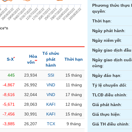
Phương thức thực 
07/07/2022
12/07/2022
17/07/2022
20/07/2022
25/07/2022
28/07/2022
22
02/08/2022
6/2022
07/08/2022
26/06/2022
10/08/2022
29/06/2022
04/07/2022
quyền
:
Thời hạn
:
ice*n
Ngày phát hành
:
Ngày niêm yết
:
Ngày giao dịch đầu 
Tổ chức
Hòa
*
S-X
phát
Thời hạn
Ngày giao dịch cuố
**
vốn
hành
cùng
:
445
23,934
SSI
15 tháng
ền
Hợp đồng tương lai
Trái phiếu
Ngày đáo hạn
:
-4,867
26,992
VND
11 tháng
Tỷ lệ chuyển đổi
:
-8,616
32,044
VND
17 tháng
TLCĐ điều chỉnh
:
-5,671
28,063
KAFI
12 tháng
Giá phát hành
:
-7,456
30,991
KAFI
15 tháng
Giá thực hiện
:
-3,885
26,207
TCX
9 tháng
Giá TH điều chỉnh
: