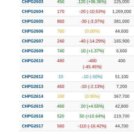
CHPG2603
450
120 (+36.36%)
125,000
Bài viết của tác giả
(-)
CHPG2604
170
-20 (-10.53%)
1,269,000
CHPG2605
860
-30 (-3.37%)
381,000
Báo cáo phân tích
(-)
CHPG2606
780
(0.00%)
44,600
CHPG2607
240
-40 (-14.29%)
165,900
Thuật ngữ
(-)
CHPG2609
740
10 (+1.37%)
6,600
Dịch vụ
(-)
CHPG2610
480
-400
400
(-45.45%)
Đào tạo
CHPG2612
10
-10 (-50%)
51,100
Sách tài chính
CHPG2613
460
-10 (-2.13%)
7,200
Công cụ đầu tư
CHPG2614
190
(0.00%)
367,700
CHPG2615
460
20 (+4.55%)
42,800
Truyền thông tài chính
CHPG2616
520
50 (+10.64%)
219,700
Dữ liệu tài chính
CHPG2617
560
-110 (-16.42%)
44,700