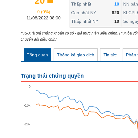
20
THẾ GIỚI
Thấp nhất
10
NN bán
0 (0%)
ĐÔNG DƯƠNG
Cao nhất NY
820
KLCPL
11/08/2022 08:00
Thấp nhất NY
10
Số ngà
TÀI CHÍNH CÁ NHÂN
PHÂN TÍCH
(*)S-X là giá chứng khoán cơ sở - giá thực hiện điều chỉnh; (**)Hòa vố
chuyển đổi điều chỉnh
Ngành
(-)
Tổng quan
Thống kê giao dịch
Tin tức
Phân t
VS-SECTOR
NĂNG LƯỢNG
Trạng thái chứng quyền
NGUYÊN VẬT LIỆU
0
CÔNG NGHIỆP
TIÊU DÙNG KHÔNG THIẾT YẾU
-10k
TIÊU DÙNG THIẾT YẾU
-20k
CHĂM SÓC SỨC KHỎE