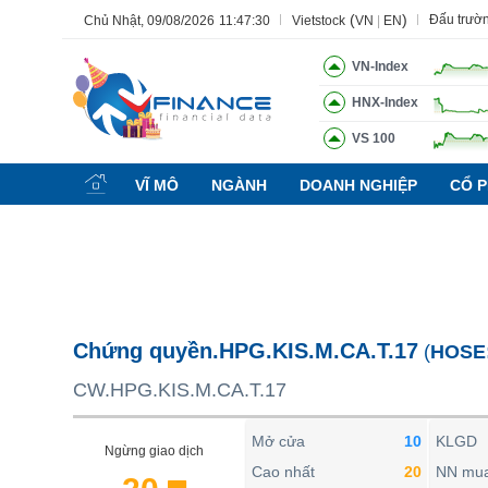
(
)
Đấu trườ
Chủ Nhật, 09/08/2026
11:47:31
Vietstock
VN
|
EN
VN-Index
HNX-Index
VS 100
Tất cả
Tính năng
Ngành
Mã chứng khoán
Lãnh đạ
VĨ MÔ
NGÀNH
DOANH NGHIỆP
CỔ P
Tính năng
(-)
VIETSTOCK
CHỨNG KHOÁN
DOANH NGHIỆP
Chứng quyền.HPG.KIS.M.CA.T.17
(
HOSE
BẤT ĐỘNG SẢN
CW.HPG.KIS.M.CA.T.17
TÀI CHÍNH
HÀNG HÓA
Mở cửa
10
KLGD
Ngừng giao dịch
KINH TẾ
Cao nhất
20
NN mu