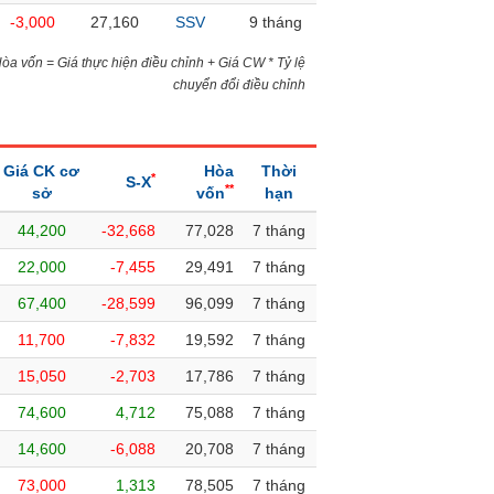
-3,000
27,160
SSV
9 tháng
)Hòa vốn = Giá thực hiện điều chỉnh + Giá CW * Tỷ lệ
chuyển đổi điều chỉnh
Giá CK cơ
Hòa
Thời
*
S-X
**
sở
vốn
hạn
44,200
-32,668
77,028
7 tháng
22,000
-7,455
29,491
7 tháng
67,400
-28,599
96,099
7 tháng
11,700
-7,832
19,592
7 tháng
15,050
-2,703
17,786
7 tháng
74,600
4,712
75,088
7 tháng
14,600
-6,088
20,708
7 tháng
73,000
1,313
78,505
7 tháng