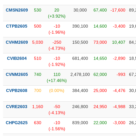
VỤ
TRUYỀN
CMSN2609
530
20
30,000
67,400
-17,600
89,
THÔNG
(+3.92%)
CTPB2605
500
-10
390,100
14,600
-3,400
19,
(-1.96%)
CVHM2609
5,030
-250
150,500
73,000
10,407
84,
TIỆN
(-4.73%)
ÍCH
CVIB2604
510
-10
681,400
14,650
-2,890
18,
(-1.92%)
CVNM2605
740
110
2,478,100
62,000
-993
67,
(+17.46%)
BẤT
ĐỘNG
CVPB2608
700
(0.00%)
384,400
25,000
-4,476
30,
SẢN
CVRE2603
1,160
-50
246,800
24,950
-4,988
33,
Mã
(-4.13%)
chứng
khoán
CHPG2625
630
-10
839,000
22,000
-3,000
26,
(-)
(-1.56%)