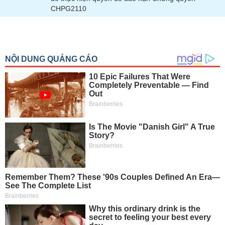
tài
CHPG2110
chính