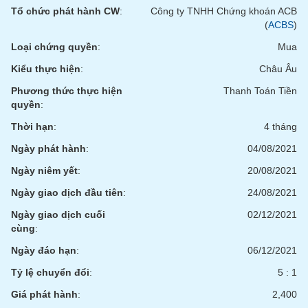
phân
Tổ chức phát hành CW
:
Công ty TNHH Chứng khoán ACB
tích
(
ACBS
)
(-)
Loại chứng quyền
:
Mua
Kiểu thực hiện
:
Châu Âu
Thuật
ngữ
Phương thức thực hiện
Thanh Toán Tiền
(-)
quyền
:
Thời hạn
:
4 tháng
Dịch
vụ
Ngày phát hành
:
04/08/2021
(-)
Ngày niêm yết
:
20/08/2021
Ngày giao dịch đầu tiên
:
24/08/2021
Đào
Ngày giao dịch cuối
02/12/2021
tạo
cùng
:
Ngày đáo hạn
:
06/12/2021
Tỷ lệ chuyển đổi
:
5 : 1
Sách
Giá phát hành
:
2,400
tài