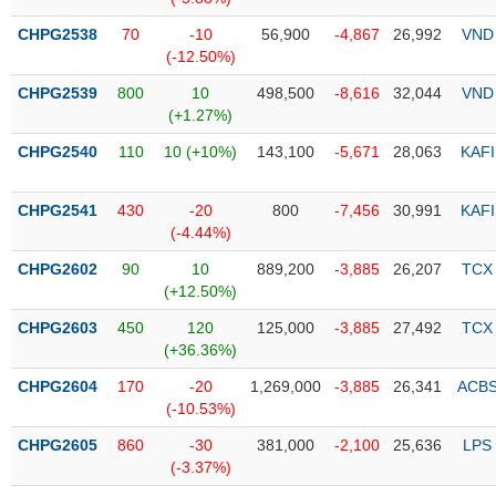
CHPG2538
70
-10
56,900
-4,867
26,992
VND
Trạng
(-12.50%)
thái
NGÀNH
cổ
CHPG2539
800
10
498,500
-8,616
32,044
VND
phiếu
(+1.27%)
Quy
CHPG2540
110
10 (+10%)
143,100
-5,671
28,063
KAFI
DOANH
mô
NGHIỆP
thị
CHPG2541
430
-20
800
-7,456
30,991
KAFI
trường
(-4.44%)
Niêm
CHPG2602
90
10
889,200
-3,885
26,207
TCX
CỔ
yết
(+12.50%)
PHIẾU
Niêm
CHPG2603
450
120
125,000
-3,885
27,492
TCX
yết
(+36.36%)
mới
PHÁI
CHPG2604
170
-20
1,269,000
-3,885
26,341
ACB
Niêm
SINH
(-10.53%)
yết
bổ
CHPG2605
860
-30
381,000
-2,100
25,636
LPS
sung
(-3.37%)
TRÁI