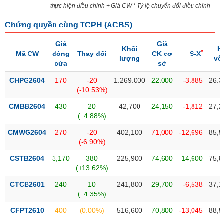
SÓC
thực hiện điều chỉnh + Giá CW * Tỷ lệ chuyển đổi điều chỉnh
SỨC
KHỎE
Chứng quyền cùng TCPH (
ACBS
)
Giá
Giá
Khối
*
Mã CW
đóng
Thay đổi
CK cơ
S-X
lượng
v
cửa
sở
TÀI
CHPG2604
170
-20
1,269,000
22,000
-3,885
26,
CHÍNH
(-10.53%)
CMBB2604
430
20
42,700
24,150
-1,812
27,
(+4.88%)
CMWG2604
270
-20
402,100
71,000
-12,696
85,
CÔNG
(-6.90%)
NGHỆ
THÔNG
CSTB2604
3,170
380
225,900
74,600
14,600
75,
TIN
(+13.62%)
CTCB2601
240
10
241,800
29,700
-6,538
37,
(+4.35%)
CFPT2610
400
(0.00%)
516,600
70,800
-13,045
88,
DỊCH