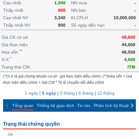
khoản
Cao nhất
lai
1,040
NN mua
-
dịch
lỗ
Phân
Vĩ
Thống
Thấp nhất
900
NN bán
-
Định
tích
mô
BẤT
Chứng
IR
Giao
kê
Chứng
giá
Cao nhất NY
3,340
KLCPLH
10,000,000
kỹ
ĐỘNG
quyền
Awards
dịch
giao
quyền
thuật
SẢN
Thấp nhất NY
900
Số ngày đến hạn
-
Nước
nội
dịch
Trái
ngoài
Tổng
bộ
Bảng
phiếu
Giá CK cơ sở
48,600
Tin
quan
giá
Đào
doanh
Tự
Giá thực hiện
Niên
tức
44,000
TÀI
trực
tạo
nghiệp
doanh
Thống
giám
**
Hòa vốn
48,550
CHÍNH
tuyến
kê
*
S-X
4,600
Top
Tài
giao
Bộ
cổ
Trạng thái CW
ITM
liệu
dịch
Dịch
lọc
phiếu
cổ
HÀNG
(*)S-X là giá chứng khoán cơ sở - giá thực hiện điều chỉnh; (**)Hòa vốn = Giá
vụ
cổ
Định
đông
HÓA
thực hiện điều chỉnh + Giá CW * Tỷ lệ chuyển đổi điều chỉnh
Bản
phiếu
giá
đồ
1 ngày
|
5 ngày
|
3 tháng
|
6 tháng
|
12 tháng
So
ngành
sánh
KINH
Tổng quan
Thống kê giao dịch
Tin tức
Phân tích kỹ thuật
CK
cổ
Thống
TẾ
phiếu
kê
giao
Báo
Trạng thái chứng quyền
dịch
cáo
THẾ
20k
phân
GIỚI