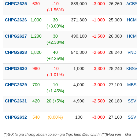
CHPG2625
630
-10
839,000
-3,000
26,260
ACB
liệu
(-1.56%)
Tâm
CHPG2626
1,000
30
371,300
-1,000
25,000
HCM
lý
TIÊU
(+3.09%)
thị
DÙNG
CHPG2627
1,290
30
490,100
-1,500
26,080
HCM
trường
KHÔNG
(+2.38%)
THIẾT
YẾU
CHPG2628
1,820
40
540,300
-2,600
28,240
VND
(+2.25%)
CHPG2630
980
-10
1,000
-3,300
28,240
KBS
(-1.01%)
TIÊU
CHPG2629
700
10
4,000
-3,000
27,100
MBS
DÙNG
(+1.45%)
THIẾT
CHPG2631
420
20 (+5%)
4,900
-2,500
26,180
SSV
YẾU
CHPG2632
540
(0.00%)
100
-3,000
27,160
SSV
CHĂM
(*)S-X là giá chứng khoán cơ sở - giá thực hiện điều chỉnh; (**)Hòa vốn = Giá