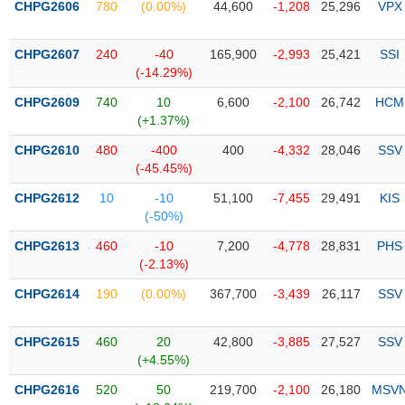
PHIẾU
Hủy
CHPG2606
780
(0.00%)
44,600
-1,208
25,296
VPX
niêm
yết
CHPG2607
240
-40
165,900
-2,993
25,421
SSI
Theo
(-14.29%)
CÔNG
dõi
CỤ
CHPG2609
740
10
6,600
-2,100
26,742
HCM
đặc
ĐẦU
(+1.37%)
biệt
TƯ
CHPG2610
480
-400
400
-4,332
28,046
SSV
Không
(-45.45%)
được
ký
CHPG2612
10
-10
51,100
-7,455
29,491
KIS
XUẤT
quỹ
(-50%)
DỮ
LIỆU
Danh
CHPG2613
460
-10
7,200
-4,778
28,831
PHS
mục
(-2.13%)
ETF
CHPG2614
190
(0.00%)
367,700
-3,439
26,117
SSV
TIN
Cổ
MỚI
phiếu
CHPG2615
460
20
42,800
-3,885
27,527
SSV
chi
(+4.55%)
Ngành
tiết
(-)
CHPG2616
520
50
219,700
-2,100
26,180
MSV