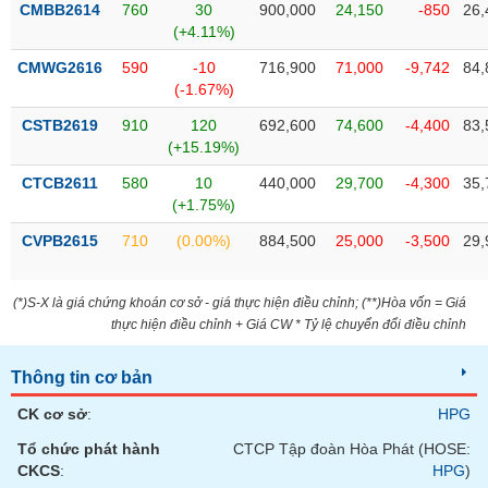
Tất cả
Cổ phiếu
Chỉ số
Chứng chỉ quỹ
Chứng q
CMBB2614
760
30
900,000
24,150
-850
26,
(+4.11%)
Lãnh
CMWG2616
590
-10
716,900
71,000
-9,742
84,
đạo
(-1.67%)
(-)
CSTB2619
910
120
692,600
74,600
-4,400
83,
Tất cả
Người nội bộ
Người liên quan
Cổ đông lớn
(+15.19%)
CTCB2611
580
10
440,000
29,700
-4,300
35,
Tin
(+1.75%)
tức
(-)
CVPB2615
710
(0.00%)
884,500
25,000
-3,500
29,
Bài
(*)S-X là giá chứng khoán cơ sở - giá thực hiện điều chỉnh; (**)Hòa vốn = Giá
viết
thực hiện điều chỉnh + Giá CW * Tỷ lệ chuyển đổi điều chỉnh
của
tác
giả
Thông tin cơ bản
(-)
CK cơ sở
:
HPG
Tổ chức phát hành
CTCP Tập đoàn Hòa Phát (HOSE:
Báo
CKCS
:
HPG
)
cáo