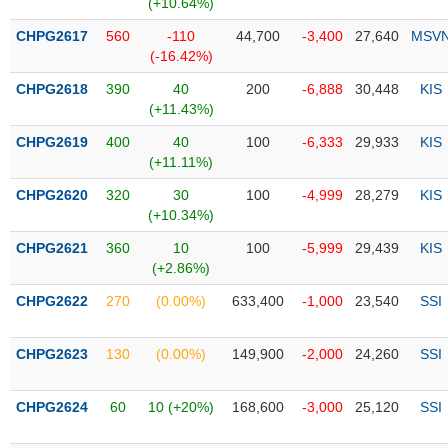
Tổng
(+10.64%)
VS-
quan
SECTOR
CHPG2617
560
-110
44,700
-3,400
27,640
MSV
Giao
(-16.42%)
dịch
CHPG2618
390
40
200
-6,888
30,448
KIS
Tài
(+11.43%)
chính
CHPG2619
400
40
100
-6,333
29,933
KIS
NĂNG
Phân
(+11.11%)
LƯỢNG
tích
CHPG2620
320
30
100
-4,999
28,279
KIS
kỹ
(+10.34%)
thuật
CHPG2621
360
10
100
-5,999
29,439
KIS
Hồ
NGUYÊN
(+2.86%)
sơ
VẬT
doanh
CHPG2622
270
(0.00%)
633,400
-1,000
23,540
SSI
LIỆU
nghiệp
Tin
CHPG2623
130
(0.00%)
149,900
-2,000
24,260
SSI
tức
sự
CHPG2624
60
10 (+20%)
168,600
-3,000
25,120
SSI
CÔNG
kiện
NGHIỆP
Tài