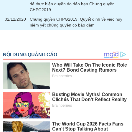
chính
để thực hiện quyền do đáo hạn Chứng quyền
CHPG2019
02/12/2020
Chứng quyền CHPG2019: Quyết định về việc hủy
niêm yết chứng quyền có bảo đảm
Công
cụ
đầu
tư
Truyền
thông
tài
chính
Dữ
liệu