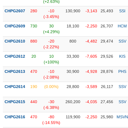
PHIẾU
Hủy
(+2.63%)
niêm
CHPG2607
280
-10
130,900
-3,143
25,493
SSI
yết
(-3.45%)
Theo
CHPG2609
730
30
18,100
-2,250
26,707
HCM
CÔNG
dõi
(+4.29%)
CỤ
đặc
ĐẦU
biệt
CHPG2610
880
-20
800
-4,482
29,474
SSV
TƯ
(-2.22%)
Không
được
CHPG2612
20
10
33,300
-7,605
29,526
KIS
ký
(+100%)
XUẤT
quỹ
DỮ
CHPG2613
470
-10
30,900
-4,928
28,876
PHS
LIỆU
Danh
(-2.08%)
mục
CHPG2614
190
(0.00%)
28,800
-3,589
26,117
SSV
ETF
TIN
Cổ
MỚI
CHPG2615
440
-30
260,200
-4,035
27,456
SSV
phiếu
(-6.38%)
chi
Ngành
CHPG2616
470
-80
119,900
-2,250
25,980
MSVN
tiết
(-)
(-14.55%)