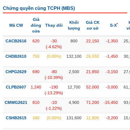
SÓC
SỨC
Chứng quyền cùng TCPH (
MBS
)
KHỎE
Giá
Khối
Giá CK
*
Mã CW
đóng
Thay đổi
S-X
lượng
cơ sở
v
cửa
CACB2616
620
-30
800
22,150
-1,350
25,
TÀI
(-4.62%)
CHÍNH
CHDB2610
750
(0.00%)
132,100
26,550
-1,450
30,
CHPG2629
690
-80
2,500
21,850
-3,150
27,
(-10.39%)
CÔNG
NGHỆ
CLPB2607
1,240
-190
12,700
52,000
-3,000
61,
THÔNG
(-13.29%)
TIN
CMWG2621
810
-10
4,900
71,200
-15,450
93,
(-1.22%)
CSHB2615
340
(0.00%)
131,600
11,800
-3,200
15,
DỊCH