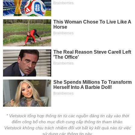
tài
chính
* Vietstock tổng hợp thông tin từ các nguồn đáng tin cậy vào thời
điểm công bố cho mục đích cung cấp thông tin tham khảo.
Vietstock không chịu trách nhiệm đối với bất kỳ kết quả nào từ việc
sử dụng các thông tin này.