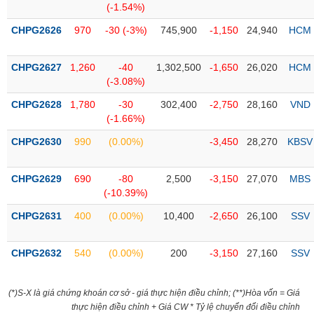
(-1.54%)
liệu
CHPG2626
970
-30 (-3%)
745,900
-1,150
24,940
HCM
Tâm
lý
TIÊU
CHPG2627
1,260
-40
1,302,500
-1,650
26,020
HCM
thị
DÙNG
(-3.08%)
trường
KHÔNG
THIẾT
CHPG2628
1,780
-30
302,400
-2,750
28,160
VND
YẾU
(-1.66%)
CHPG2630
990
(0.00%)
-3,450
28,270
KBSV
CHPG2629
690
-80
2,500
-3,150
27,070
MBS
TIÊU
(-10.39%)
DÙNG
CHPG2631
400
(0.00%)
10,400
-2,650
26,100
SSV
THIẾT
YẾU
CHPG2632
540
(0.00%)
200
-3,150
27,160
SSV
(*)S-X là giá chứng khoán cơ sở - giá thực hiện điều chỉnh; (**)Hòa vốn = Giá
CHĂM
thực hiện điều chỉnh + Giá CW * Tỷ lệ chuyển đổi điều chỉnh