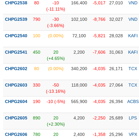
CHPG2538
80
-10
166,400
-5,017
27,010
VND
(-11.11%)
Trạng
thái
CHPG2539
790
-30
102,100
-8,766
32,027
VND
NGÀNH
cổ
(-3.66%)
phiếu
CHPG2540
100
(0.00%)
72,100
-5,821
28,028
KAFI
Quy
DOANH
mô
CHPG2541
450
20
2,200
-7,606
31,063
KAFI
NGHIỆP
thị
(+4.65%)
trường
CHPG2602
80
(0.00%)
340,200
-4,035
26,171
TCX
Niêm
CỔ
yết
PHIẾU
CHPG2603
330
-50
118,000
-4,035
27,064
TCX
Niêm
(-13.16%)
yết
mới
CHPG2604
190
-10 (-5%)
565,900
-4,035
26,394
ACBS
PHÁI
Niêm
SINH
yết
CHPG2605
890
20
4,200
-2,250
25,689
LPS
bổ
(+2.30%)
sung
TRÁI
CHPG2606
780
20
2,400
-1,358
25,296
VPX