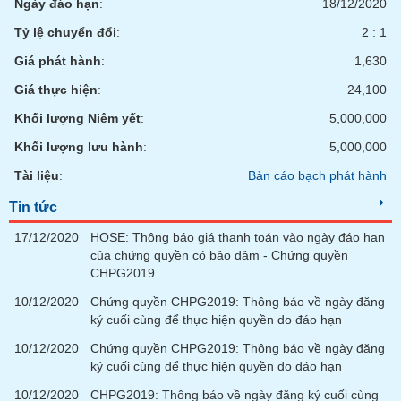
Ngày đáo hạn
:
18/12/2020
phân
tích
Tỷ lệ chuyển đổi
:
2 : 1
(-)
Giá phát hành
:
1,630
Giá thực hiện
:
24,100
Thuật
ngữ
Khối lượng Niêm yết
:
5,000,000
(-)
Khối lượng lưu hành
:
5,000,000
Tài liệu
:
Bản cáo bạch phát hành
Dịch
vụ
(-)
Tin tức
17/12/2020
HOSE: Thông báo giá thanh toán vào ngày đáo hạn
của chứng quyền có bảo đảm - Chứng quyền
Đào
CHPG2019
tạo
10/12/2020
Chứng quyền CHPG2019: Thông báo về ngày đăng
ký cuối cùng để thực hiện quyền do đáo hạn
10/12/2020
Chứng quyền CHPG2019: Thông báo về ngày đăng
ký cuối cùng để thực hiện quyền do đáo hạn
Sách
tài
10/12/2020
CHPG2019: Thông báo về ngày đăng ký cuối cùng