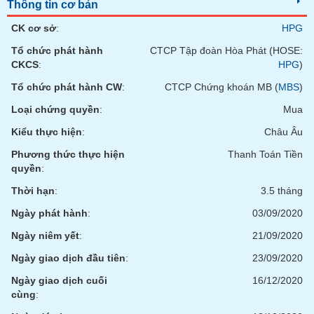
Tất cả
Cổ phiếu
Chỉ số
Chứng chỉ quỹ
Chứng q
Thông tin cơ bản
CK cơ sở
:
HPG
Lãnh
Tổ chức phát hành
CTCP Tập đoàn Hòa Phát (HOSE:
đạo
(-)
CKCS
:
HPG
)
Tổ chức phát hành CW
:
CTCP Chứng khoán MB (
MBS
)
Tất cả
Người nội bộ
Người liên quan
Cổ đông lớn
Loại chứng quyền
:
Mua
Tin
Kiểu thực hiện
:
Châu Âu
tức
(-)
Phương thức thực hiện
Thanh Toán Tiền
quyền
:
Thời hạn
:
3.5 tháng
Bài
viết
Ngày phát hành
:
03/09/2020
của
tác
Ngày niêm yết
:
21/09/2020
giả
(-)
Ngày giao dịch đầu tiên
:
23/09/2020
Ngày giao dịch cuối
16/12/2020
cùng
:
Báo
cáo