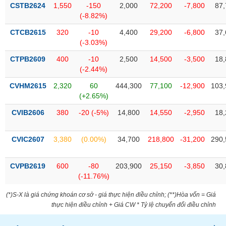
VỤ
CSTB2624
1,550
-150
2,000
72,200
-7,800
87,
TRUYỀN
(-8.82%)
THÔNG
CTCB2615
320
-10
4,400
29,200
-6,800
37,
(-3.03%)
CTPB2609
400
-10
2,500
14,500
-3,500
18,
(-2.44%)
TIỆN
CVHM2615
2,320
60
444,300
77,100
-12,900
103,
ÍCH
(+2.65%)
CVIB2606
380
-20 (-5%)
14,800
14,550
-2,950
18,
BẤT
CVIC2607
3,380
(0.00%)
34,700
218,800
-31,200
290,
ĐỘNG
SẢN
CVPB2619
600
-80
203,900
25,150
-3,850
30,
(-11.76%)
Mã
chứng
(*)S-X là giá chứng khoán cơ sở - giá thực hiện điều chỉnh; (**)Hòa vốn = Giá
khoán
thực hiện điều chỉnh + Giá CW * Tỷ lệ chuyển đổi điều chỉnh
(-)