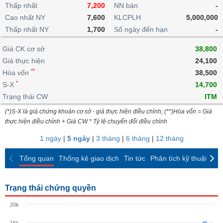
khoản
lai
Thấp nhất
7,200
NN bán
-
dịch
lỗ
Phân
Vĩ
Thống
Định
Cao nhất NY
7,600
KLCPLH
5,000,000
tích
mô
BẤT
Chứng
IR
Giao
kê
Chứng
giá
Thấp nhất NY
kỹ
1,700
Số ngày đến hạn
-
ĐỘNG
quyền
Awards
dịch
giao
quyền
thuật
SẢN
Nước
nội
dịch
Trái
Giá CK cơ sở
38,800
ngoài
Tổng
bộ
Bảng
phiếu
Giá thực hiện
24,100
Tin
quan
giá
Đào
doanh
Tự
**
Niên
tức
Hòa vốn
38,500
TÀI
trực
tạo
nghiệp
doanh
Thống
giám
*
S-X
14,700
CHÍNH
tuyến
kê
Top
Trạng thái CW
ITM
Tài
giao
Bộ
cổ
liệu
(*)S-X là giá chứng khoán cơ sở - giá thực hiện điều chỉnh; (**)Hòa vốn = Giá
dịch
Dịch
lọc
phiếu
cổ
HÀNG
thực hiện điều chỉnh + Giá CW * Tỷ lệ chuyển đổi điều chỉnh
vụ
cổ
Định
đông
HÓA
Bản
phiếu
1 ngày
|
5 ngày
|
3 tháng
|
6 tháng
|
12 tháng
giá
đồ
So
ngành
Tổng quan
Thống kê giao dịch
Tin tức
Phân tích kỹ thuật
CK
sánh
KINH
cổ
Thống
TẾ
phiếu
kê
Trạng thái chứng quyền
giao
Báo
dịch
20k
cáo
THẾ
phân
GIỚI