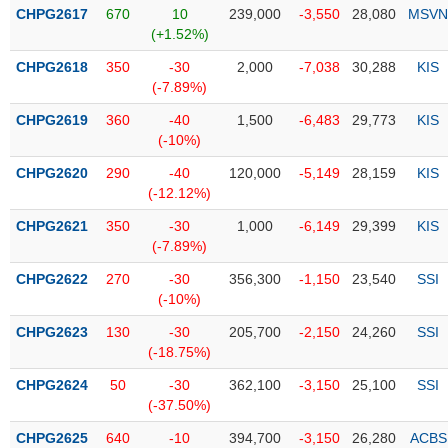
Tổng
VS-
CHPG2617
670
10
239,000
-3,550
28,080
MSVN
quan
SECTOR
(+1.52%)
Giao
CHPG2618
350
-30
2,000
-7,038
30,288
KIS
dịch
(-7.89%)
Tài
CHPG2619
360
-40
1,500
-6,483
29,773
KIS
chính
(-10%)
NĂNG
Phân
LƯỢNG
CHPG2620
290
-40
120,000
-5,149
28,159
KIS
tích
(-12.12%)
kỹ
thuật
CHPG2621
350
-30
1,000
-6,149
29,399
KIS
(-7.89%)
Hồ
NGUYÊN
sơ
CHPG2622
270
-30
356,300
-1,150
23,540
SSI
VẬT
doanh
(-10%)
LIỆU
nghiệp
CHPG2623
130
-30
205,700
-2,150
24,260
SSI
Tin
(-18.75%)
tức
CHPG2624
50
-30
362,100
-3,150
25,100
SSI
sự
(-37.50%)
CÔNG
kiện
NGHIỆP
CHPG2625
640
-10
394,700
-3,150
26,280
ACBS
Tài