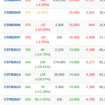
CSSB2604
210
-10
253,200
15,050
-2,727
18,
Tất cả
Cổ phiếu
Chỉ số
Chứng chỉ quỹ
Chứng q
(-4.55%)
CSSB2605
330
(0.00%)
15,050
-2,061
18,
Lãnh
đạo
(-)
CSSB2606
170
-20
3,300
15,050
-949
16,
(-10.53%)
Tất cả
Người nội bộ
Người liên quan
Cổ đông lớn
CSSB2607
220
-10
100
15,050
-1,838
17,
(-4.35%)
Tin
tức
CSTB2612
700
90
2,100
74,600
-6,288
86,
(-)
(+14.75%)
CSTB2613
440
100
174,000
74,600
-3,177
81,
Bài
(+29.41%)
viết
của
CSTB2614
540
120
39,000
74,600
-4,288
83,
tác
(+28.57%)
giả
(-)
CSTB2615
640
70
3,300
74,600
-7,288
88,
(+12.28%)
Báo
CTPB2607
450
90 (+25%)
100
14,600
-4,799
21,
cáo