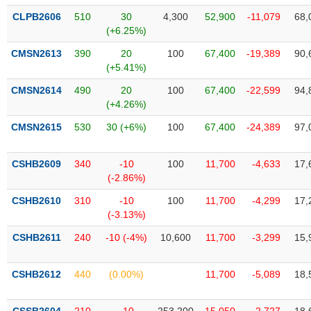
VỤ
CLPB2606
510
30
4,300
52,900
-11,079
68,
TRUYỀN
(+6.25%)
THÔNG
CMSN2613
390
20
100
67,400
-19,389
90,
(+5.41%)
CMSN2614
490
20
100
67,400
-22,599
94,
TIỆN
(+4.26%)
ÍCH
CMSN2615
530
30 (+6%)
100
67,400
-24,389
97,
CSHB2609
340
-10
100
11,700
-4,633
17,
(-2.86%)
BẤT
CSHB2610
310
-10
100
11,700
-4,299
17,
ĐỘNG
(-3.13%)
SẢN
CSHB2611
240
-10 (-4%)
10,600
11,700
-3,299
15,
Mã
chứng
CSHB2612
440
(0.00%)
11,700
-5,089
18,
khoán
(-)