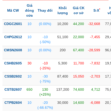
Tổng
VS-
quan
Giá
SECTOR
Khối
Giá CK
*
Mã CW
đóng
Thay đổi
S-X
lượng
cơ sở
v
Giao
cửa
dịch
CDGC2601
10
(0.00%)
10,200
44,200
-32,668
77,
Tài
chính
NĂNG
CHPG2612
10
-10
51,100
22,000
-7,455
29,
Phân
LƯỢNG
(-50%)
tích
CMSN2608
kỹ
10
(0.00%)
200
67,400
-28,599
96,
thuật
CSHB2605
Hồ
30
-10
5,300
11,700
-7,832
19,
NGUYÊN
(-25%)
sơ
VẬT
doanh
CSSB2602
10
-30
87,400
15,050
-2,703
17,
LIỆU
nghiệp
(-75%)
Tin
CSTB2607
650
130
137,200
74,600
4,712
75,
tức
(+25%)
sự
CÔNG
kiện
CTPB2604
10
-20
30,000
14,600
-6,088
20,
NGHIỆP
(-66.67%)
Tài