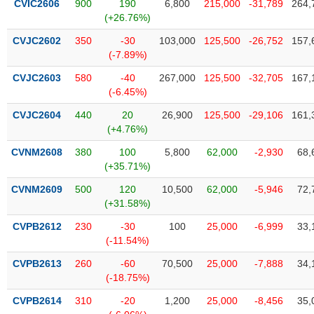
chính
CVIC2606
900
190
6,800
215,000
-31,789
264,
(+26.76%)
CVJC2602
350
-30
103,000
125,500
-26,752
157,
(-7.89%)
Công
CVJC2603
580
-40
267,000
125,500
-32,705
167,
cụ
(-6.45%)
đầu
tư
CVJC2604
440
20
26,900
125,500
-29,106
161,
(+4.76%)
CVNM2608
380
100
5,800
62,000
-2,930
68,
(+35.71%)
Truyền
CVNM2609
500
120
10,500
62,000
-5,946
72,
thông
(+31.58%)
tài
chính
CVPB2612
230
-30
100
25,000
-6,999
33,
(-11.54%)
CVPB2613
260
-60
70,500
25,000
-7,888
34,
(-18.75%)
Dữ
CVPB2614
310
-20
1,200
25,000
-8,456
35,
liệu