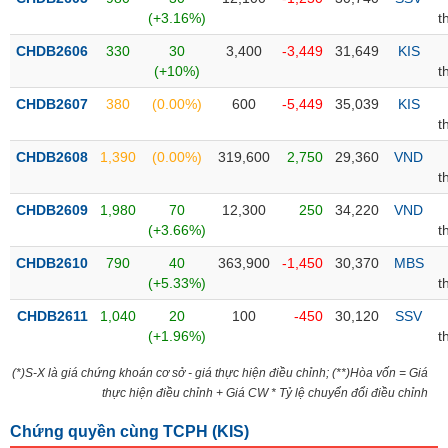
PHIẾU
Hủy
(+3.16%)
t
niêm
yết
CHDB2606
330
30
3,400
-3,449
31,649
KIS
(+10%)
t
Theo
CÔNG
dõi
CHDB2607
380
(0.00%)
600
-5,449
35,039
KIS
CỤ
đặc
t
ĐẦU
biệt
TƯ
CHDB2608
1,390
(0.00%)
319,600
2,750
29,360
VND
Không
t
được
CHDB2609
1,980
70
12,300
250
34,220
VND
ký
XUẤT
(+3.66%)
t
quỹ
DỮ
LIỆU
CHDB2610
790
40
363,900
-1,450
30,370
MBS
Danh
(+5.33%)
t
mục
ETF
CHDB2611
1,040
20
100
-450
30,120
SSV
TIN
(+1.96%)
t
Cổ
MỚI
phiếu
(*)S-X là giá chứng khoán cơ sở - giá thực hiện điều chỉnh; (**)Hòa vốn = Giá
chi
thực hiện điều chỉnh + Giá CW * Tỷ lệ chuyển đổi điều chỉnh
Ngành
tiết
(-)
Chứng quyền cùng TCPH (
KIS
)