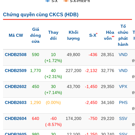
S-X
S-X-Price*n
Trạng
Chứng quyền cùng CKCS (
HDB
)
thái
NGÀNH
cổ
Tổ
phiếu
Giá
Thay
Khối
Hòa
chức
T
*
Mã CW
đóng
S-X
**
đổi
lượng
vốn
phát
Quy
cửa
hành
DOANH
mô
NGHIỆP
thị
CHDB2508
590
10
49,800
-436
28,351
VND
trường
(+1.72%)
t
Niêm
CHDB2509
1,770
40
227,200
-2,132
32,776
VND
CỔ
yết
(+2.31%)
t
PHIẾU
Niêm
CHDB2602
450
30
43,700
-1,450
29,350
VPX
yết
(+7.14%)
t
mới
PHÁI
CHDB2603
1,290
(0.00%)
-2,450
34,160
PHS
Niêm
SINH
t
yết
CHDB2604
640
-60
174,200
-750
29,220
SSV
bổ
(-8.57%)
t
sung
TRÁI
CHDB2605
980
30
12,100
-1,250
30,740
SSV