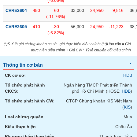
(-6.06%)
tài
chính
CVRE2604
450
-60
33,000
24,950
-9,816
36,
(-11.76%)
CVRE2605
410
-30
56,300
24,950
-11,223
38,
(-6.82%)
(*)S-X là giá chứng khoán cơ sở - giá thực hiện điều chỉnh; (**)Hòa vốn = Giá
thực hiện điều chỉnh + Giá CW * Tỷ lệ chuyển đổi điều chỉnh
Thông tin cơ bản
CK cơ sở
:
HDB
Tổ chức phát hành
Ngân hàng TMCP Phát triển Thành
CKCS
:
phố Hồ Chí Minh (HOSE:
HDB
)
Tổ chức phát hành CW
:
CTCP Chứng khoán KIS Việt Nam
(
KIS
)
Loại chứng quyền
:
Mua
Kiểu thực hiện
:
Châu Âu
Phương thức thực hiện
Thanh Toán Tiền