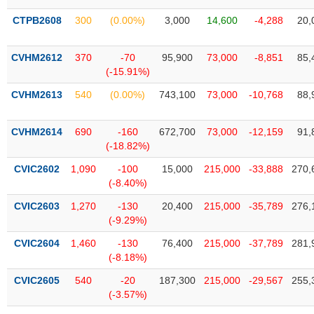
phân
tích
CTPB2608
300
(0.00%)
3,000
14,600
-4,288
20,
(-)
CVHM2612
370
-70
95,900
73,000
-8,851
85,
(-15.91%)
Thuật
ngữ
(-)
CVHM2613
540
(0.00%)
743,100
73,000
-10,768
88,
CVHM2614
690
-160
672,700
73,000
-12,159
91,
Dịch
(-18.82%)
vụ
(-)
CVIC2602
1,090
-100
15,000
215,000
-33,888
270,
(-8.40%)
CVIC2603
1,270
-130
20,400
215,000
-35,789
276,
Đào
(-9.29%)
tạo
CVIC2604
1,460
-130
76,400
215,000
-37,789
281,
(-8.18%)
CVIC2605
540
-20
187,300
215,000
-29,567
255,
Sách
(-3.57%)
tài