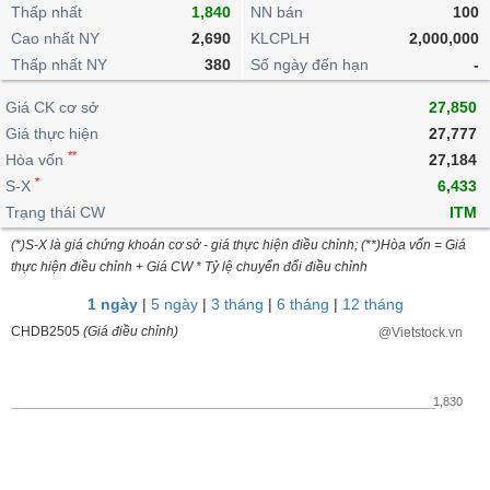
khoản
lai
Thấp nhất
1,840
NN bán
100
dịch
lỗ
Phân
Vĩ
Thống
Định
Cao nhất NY
2,690
KLCPLH
2,000,000
tích
mô
BẤT
Chứng
IR
Giao
kê
Chứng
giá
Thấp nhất NY
kỹ
380
Số ngày đến hạn
-
ĐỘNG
quyền
Awards
dịch
giao
quyền
thuật
SẢN
Nước
nội
dịch
Trái
Giá CK cơ sở
27,850
ngoài
Tổng
bộ
Bảng
phiếu
Giá thực hiện
27,777
Tin
quan
giá
Đào
doanh
Tự
**
Niên
tức
Hòa vốn
27,184
TÀI
trực
tạo
nghiệp
doanh
Thống
giám
*
S-X
6,433
CHÍNH
tuyến
kê
Top
Trạng thái CW
ITM
Tài
giao
Bộ
cổ
liệu
(*)S-X là giá chứng khoán cơ sở - giá thực hiện điều chỉnh; (**)Hòa vốn = Giá
dịch
Dịch
lọc
phiếu
cổ
HÀNG
thực hiện điều chỉnh + Giá CW * Tỷ lệ chuyển đổi điều chỉnh
vụ
cổ
Định
đông
HÓA
Bản
phiếu
1 ngày
|
5 ngày
|
3 tháng
|
6 tháng
|
12 tháng
giá
đồ
So
CHDB2505
(Giá điều chỉnh)
@Vietstock.vn
ngành
sánh
KINH
cổ
Thống
TẾ
phiếu
kê
1,830
giao
Báo
dịch
cáo
THẾ
phân
GIỚI