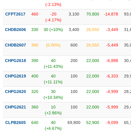
SÓC
(-2.13%)
SỨC
KHỎE
CFPT2617
460
-20
3,100
70,800
-14,878
93,
(-4.17%)
CHDB2606
330
30 (+10%)
3,400
26,550
-3,449
31,
TÀI
CHDB2607
380
(0.00%)
600
26,550
-5,449
35,
CHÍNH
CHPG2618
390
40
200
22,000
-6,888
30,
(+11.43%)
CHPG2619
400
40
100
22,000
-6,333
29,
CÔNG
(+11.11%)
NGHỆ
THÔNG
CHPG2620
320
30
100
22,000
-4,999
28,
(+10.34%)
TIN
CHPG2621
360
10
100
22,000
-5,999
29,
(+2.86%)
CLPB2605
640
40
69,800
52,900
-9,099
65,
DỊCH
(+6.67%)