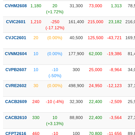
liệu
CVHM2608
1,180
20
31,300
73,000
1,313
78,
(+1.72%)
Tâm
CVIC2601
1,210
-250
161,400
215,000
23,182
216,
lý
TIÊU
(-17.12%)
thị
DÙNG
trường
KHÔNG
CVJC2601
20
(0.00%)
40,500
125,500
-43,721
169,
THIẾT
YẾU
CVNM2604
10
(0.00%)
177,900
62,000
-19,386
81,
CVPB2607
10
-10
300
25,000
-8,964
34,
(-50%)
TIÊU
CVRE2602
30
(0.00%)
498,900
24,950
-12,123
37,
DÙNG
THIẾT
YẾU
CACB2609
240
-10 (-4%)
32,300
22,400
-2,509
25,
CACB2610
330
10
88,800
22,400
-3,564
27,
(+3.13%)
CHĂM
CFPT2616
460
-10
100
70,800
-11,656
89,