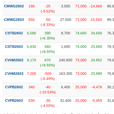
VỤ
CMWG2602
190
-20
3,500
71,000
-14,666
86,
TRUYỀN
(-9.52%)
THÔNG
CMWG2603
550
-50
27,500
71,000
-15,650
89,
(-8.33%)
CSTB2602
6,580
390
8,700
74,600
24,600
76,
TIỆN
(+6.30%)
ÍCH
CSTB2603
6,830
560
1,600
74,600
23,600
78,
(+8.93%)
CVHM2602
8,170
670
240,800
73,000
24,852
79,
(+8.93%)
BẤT
CVHM2603
7,200
-500
163,300
73,000
23,889
76,
ĐỘNG
(-6.49%)
SẢN
CVPB2602
340
-40
6,400
25,000
-4,476
30,
(-10.53%)
Mã
chứng
CVPB2603
630
-30
31,400
25,000
-5,459
31,
khoán
(-)
(-4.55%)