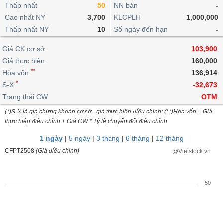
khoản
lai
Thấp nhất
50
NN bán
-
dịch
lỗ
Phân
Vĩ
Thống
Định
Cao nhất NY
3,700
KLCPLH
1,000,000
tích
mô
BẤT
Chứng
IR
Giao
kê
Chứng
giá
Thấp nhất NY
kỹ
10
Số ngày đến hạn
-
ĐỘNG
quyền
Awards
dịch
giao
quyền
thuật
SẢN
Nước
nội
dịch
Trái
Giá CK cơ sở
103,900
ngoài
Tổng
bộ
Bảng
phiếu
Giá thực hiện
160,000
Tin
quan
giá
Đào
doanh
Tự
**
Niên
tức
Hòa vốn
136,914
TÀI
trực
tạo
nghiệp
doanh
Thống
giám
*
S-X
-32,673
CHÍNH
tuyến
kê
Top
Trạng thái CW
OTM
Tài
giao
Bộ
cổ
liệu
(*)S-X là giá chứng khoán cơ sở - giá thực hiện điều chỉnh; (**)Hòa vốn = Giá
dịch
Dịch
lọc
phiếu
cổ
HÀNG
thực hiện điều chỉnh + Giá CW * Tỷ lệ chuyển đổi điều chỉnh
vụ
cổ
Định
đông
HÓA
Bản
phiếu
1 ngày
|
5 ngày
|
3 tháng
|
6 tháng
|
12 tháng
giá
đồ
So
CFPT2508
(Giá điều chỉnh)
@Vietstock.vn
ngành
sánh
KINH
cổ
Thống
TẾ
phiếu
kê
50
giao
Báo
dịch
cáo
THẾ
phân
GIỚI