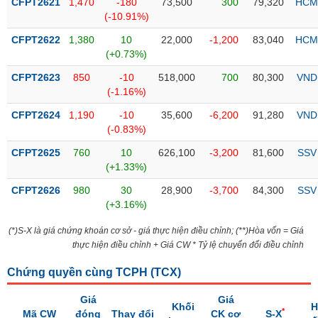
CFPT2621
1,470
-180
73,500
300
79,320
HCM
liệu
(-10.91%)
CFPT2622
Tâm
1,380
10
22,000
-1,200
83,040
HCM
(+0.73%)
lý
TIÊU
thị
DÙNG
CFPT2623
850
-10
518,000
700
80,300
VND
trường
KHÔNG
(-1.16%)
THIẾT
CFPT2624
1,190
-10
35,600
-6,200
91,280
VND
YẾU
(-0.83%)
CFPT2625
760
10
626,100
-3,200
81,600
SSV
(+1.33%)
TIÊU
CFPT2626
980
30
28,900
-3,700
84,300
SSV
(+3.16%)
DÙNG
THIẾT
(*)S-X là giá chứng khoán cơ sở - giá thực hiện điều chỉnh; (**)Hòa vốn = Giá
YẾU
thực hiện điều chỉnh + Giá CW * Tỷ lệ chuyển đổi điều chỉnh
Chứng quyền cùng TCPH (
TCX
)
Giá
Giá
CHĂM
Khối
H
*
Mã CW
đóng
Thay đổi
CK cơ
S-X