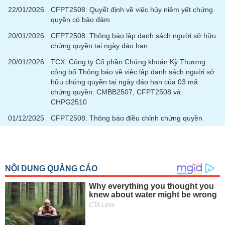
chính
22/01/2026
CFPT2508: Quyết định về việc hủy niêm yết chứng
quyền có bảo đảm
20/01/2026
CFPT2508: Thông báo lập danh sách người sở hữu
chứng quyền tại ngày đáo hạn
Công
cụ
20/01/2026
TCX: Công ty Cổ phần Chứng khoán Kỹ Thương
đầu
công bố Thông báo về việc lập danh sách người sở
tư
hữu chứng quyền tại ngày đáo hạn của 03 mã
chứng quyền: CMBB2507, CFPT2508 và
CHPG2510
01/12/2025
CFPT2508: Thông báo điều chỉnh chứng quyền
Truyền
thông
tài
chính
Dữ
liệu