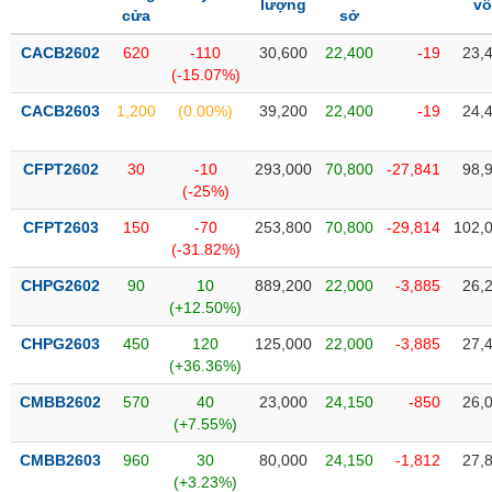
lượng
v
SÓC
cửa
sở
SỨC
KHỎE
CACB2602
620
-110
30,600
22,400
-19
23,
(-15.07%)
CACB2603
1,200
(0.00%)
39,200
22,400
-19
24,
TÀI
CFPT2602
30
-10
293,000
70,800
-27,841
98,
CHÍNH
(-25%)
CFPT2603
150
-70
253,800
70,800
-29,814
102,
(-31.82%)
CHPG2602
90
10
889,200
22,000
-3,885
26,
CÔNG
(+12.50%)
NGHỆ
THÔNG
CHPG2603
450
120
125,000
22,000
-3,885
27,
(+36.36%)
TIN
CMBB2602
570
40
23,000
24,150
-850
26,
(+7.55%)
CMBB2603
960
30
80,000
24,150
-1,812
27,
DỊCH
(+3.23%)