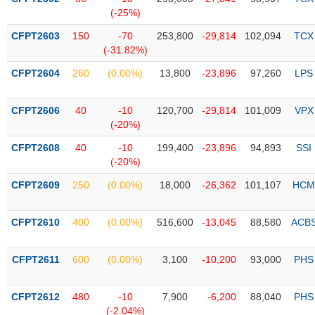
PHIẾU
Hủy
(-25%)
niêm
yết
CFPT2603
150
-70
253,800
-29,814
102,094
TCX
(-31.82%)
Theo
CÔNG
dõi
CFPT2604
260
(0.00%)
13,800
-23,896
97,260
LPS
CỤ
đặc
ĐẦU
biệt
TƯ
CFPT2606
40
-10
120,700
-29,814
101,009
VPX
Không
(-20%)
được
CFPT2608
40
-10
199,400
-23,896
94,893
SSI
ký
XUẤT
(-20%)
quỹ
DỮ
LIỆU
CFPT2609
250
(0.00%)
18,000
-26,362
101,107
HCM
Danh
mục
ETF
CFPT2610
400
(0.00%)
516,600
-13,045
88,580
ACB
TIN
Cổ
MỚI
CFPT2611
phiếu
600
(0.00%)
3,100
-10,200
93,000
PHS
chi
Ngành
tiết
(-)
CFPT2612
480
-10
7,900
-6,200
88,040
PHS
(-2.04%)