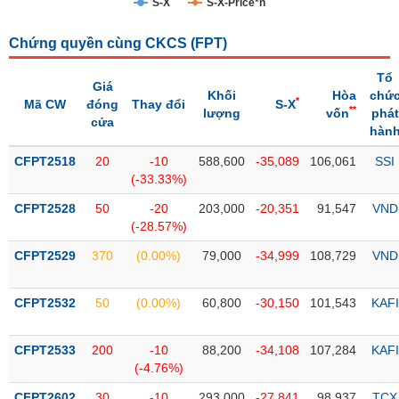
S-X
S-X-Price*n
Trạng
Chứng quyền cùng CKCS (
FPT
)
thái
NGÀNH
cổ
Tổ
phiếu
Giá
Khối
Hòa
chứ
*
Mã CW
đóng
Thay đổi
S-X
**
lượng
vốn
phát
Quy
cửa
hàn
DOANH
mô
NGHIỆP
thị
CFPT2518
20
-10
588,600
-35,089
106,061
SSI
trường
(-33.33%)
Niêm
CFPT2528
50
-20
203,000
-20,351
91,547
VND
CỔ
yết
(-28.57%)
PHIẾU
Niêm
CFPT2529
370
(0.00%)
79,000
-34,999
108,729
VND
yết
mới
PHÁI
CFPT2532
50
(0.00%)
60,800
-30,150
101,543
KAFI
Niêm
SINH
yết
CFPT2533
200
-10
88,200
-34,108
107,284
KAFI
bổ
(-4.76%)
sung
TRÁI
CFPT2602
30
-10
293,000
-27,841
98,937
TCX