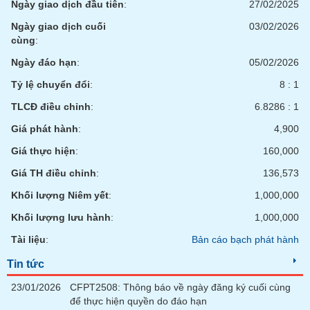
Ngày giao dịch đầu tiên
:
27/02/2025
phân
tích
Ngày giao dịch cuối
03/02/2026
(-)
cùng
:
Ngày đáo hạn
:
05/02/2026
Thuật
ngữ
Tỷ lệ chuyển đổi
:
8 : 1
(-)
TLCĐ điều chỉnh
:
6.8286 : 1
Giá phát hành
:
4,900
Dịch
vụ
Giá thực hiện
:
160,000
(-)
Giá TH điều chỉnh
:
136,573
Khối lượng Niêm yết
:
1,000,000
Đào
Khối lượng lưu hành
:
1,000,000
tạo
Tài liệu
:
Bản cáo bạch phát hành
Tin tức
Sách
23/01/2026
CFPT2508: Thông báo về ngày đăng ký cuối cùng
tài
để thực hiện quyền do đáo hạn