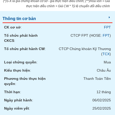
(*)S-X là giá chứng khoán cơ sở - giá thực hiện điều chỉnh; (**)Hòa vốn = Giá
Tất cả
Cổ phiếu
Chỉ số
Chứng chỉ quỹ
Chứng q
thực hiện điều chỉnh + Giá CW * Tỷ lệ chuyển đổi điều chỉnh
Lãnh
Thông tin cơ bản
đạo
(-)
CK cơ sở
:
FPT
Tất cả
Người nội bộ
Người liên quan
Cổ đông lớn
Tổ chức phát hành
CTCP FPT (HOSE:
FPT
)
CKCS
:
Tin
Tổ chức phát hành CW
:
CTCP Chứng khoán Kỹ Thương
tức
(
TCX
)
(-)
Loại chứng quyền
:
Mua
Kiểu thực hiện
:
Châu Âu
Bài
viết
Phương thức thực hiện
Thanh Toán Tiền
của
quyền
:
tác
giả
Thời hạn
:
12 tháng
(-)
Ngày phát hành
:
06/02/2025
Ngày niêm yết
:
25/02/2025
Báo
cáo