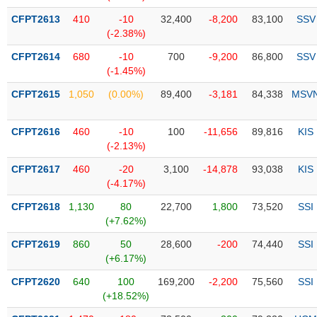
Tổng
VS-
quan
CFPT2613
410
-10
32,400
-8,200
83,100
SSV
SECTOR
(-2.38%)
Giao
dịch
CFPT2614
680
-10
700
-9,200
86,800
SSV
(-1.45%)
Tài
chính
CFPT2615
1,050
(0.00%)
89,400
-3,181
84,338
MSV
NĂNG
Phân
LƯỢNG
tích
CFPT2616
460
-10
100
-11,656
89,816
KIS
kỹ
(-2.13%)
thuật
CFPT2617
460
-20
3,100
-14,878
93,038
KIS
Hồ
(-4.17%)
NGUYÊN
sơ
VẬT
CFPT2618
1,130
80
22,700
1,800
73,520
SSI
doanh
LIỆU
(+7.62%)
nghiệp
CFPT2619
860
50
28,600
-200
74,440
SSI
Tin
(+6.17%)
tức
sự
CFPT2620
640
100
169,200
-2,200
75,560
SSI
CÔNG
kiện
(+18.52%)
NGHIỆP
Tài