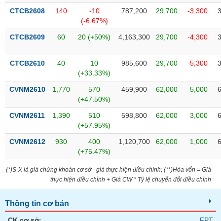
chính
CTCB2608
140
-10
787,200
29,700
-3,300
(-6.67%)
CTCB2609
60
20 (+50%)
4,163,300
29,700
-4,300
Công
cụ
CTCB2610
40
10
985,600
29,700
-5,300
đầu
(+33.33%)
tư
CVNM2610
1,770
570
459,900
62,000
5,000
(+47.50%)
CVNM2611
1,390
510
598,800
62,000
3,000
(+57.95%)
Truyền
thông
CVNM2612
930
400
1,120,700
62,000
1,000
tài
(+75.47%)
chính
(*)S-X là giá chứng khoán cơ sở - giá thực hiện điều chỉnh; (**)Hòa vốn = Giá
thực hiện điều chỉnh + Giá CW * Tỷ lệ chuyển đổi điều chỉnh
Dữ
Thông tin cơ bản
liệu
CK cơ sở
:
FPT