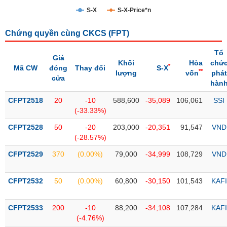
S-X
S-X-Price*n
Trạng
thái
NGÀNH
Chứng quyền cùng CKCS (
FPT
)
cổ
phiếu
Tổ
Giá
Khối
Hòa
chứ
*
Mã CW
đóng
Thay đổi
S-X
Quy
**
lượng
vốn
phát
cửa
DOANH
mô
hàn
NGHIỆP
thị
CFPT2518
trường
20
-10
588,600
-35,089
106,061
SSI
(-33.33%)
Niêm
CỔ
CFPT2528
yết
50
-20
203,000
-20,351
91,547
VND
PHIẾU
(-28.57%)
Niêm
CFPT2529
yết
370
(0.00%)
79,000
-34,999
108,729
VND
mới
PHÁI
CFPT2532
Niêm
50
(0.00%)
60,800
-30,150
101,543
KAFI
SINH
yết
bổ
CFPT2533
200
-10
88,200
-34,108
107,284
KAFI
sung
TRÁI
(-4.76%)