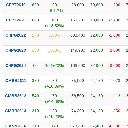
Tất cả
Cổ phiếu
Chỉ số
Chứng chỉ quỹ
Chứng q
CFPT2619
860
50
28,600
70,800
-200
(+6.17%)
Lãnh
CFPT2620
640
100
169,200
70,800
-2,200
đạo
(-)
(+18.52%)
CHPG2622
270
(0.00%)
633,400
22,000
-1,000
Tất cả
Người nội bộ
Người liên quan
Cổ đông lớn
CHPG2623
130
(0.00%)
149,900
22,000
-2,000
Tin
tức
(-)
CHPG2624
60
10 (+20%)
168,600
22,000
-3,000
Bài
CMBB2611
850
80
35,000
24,150
1,073
viết
(+10.39%)
của
tác
CMBB2612
540
70
59,500
24,150
112
giả
(+14.89%)
(-)
CMBB2613
310
50
74,300
24,150
-850
(+19.23%)
Báo
cáo
CMSN2616
210
120
673,800
67,400
-6,600