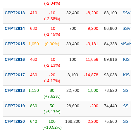
Tổng
VS-
(-2.04%)
quan
SECTOR
CFPT2613
410
-10
32,400
-8,200
83,100
SSV
Giao
(-2.38%)
dịch
CFPT2614
680
-10
700
-9,200
86,800
SSV
Tài
(-1.45%)
chính
NĂNG
CFPT2615
1,050
(0.00%)
89,400
-3,181
84,338
MSV
Phân
LƯỢNG
tích
kỹ
CFPT2616
460
-10
100
-11,656
89,816
KIS
thuật
(-2.13%)
Hồ
CFPT2617
460
-20
3,100
-14,878
93,038
KIS
NGUYÊN
sơ
(-4.17%)
VẬT
doanh
LIỆU
CFPT2618
1,130
80
22,700
1,800
73,520
SSI
nghiệp
(+7.62%)
Tin
CFPT2619
860
50
28,600
-200
74,440
SSI
tức
(+6.17%)
sự
CÔNG
kiện
CFPT2620
640
100
169,200
-2,200
75,560
SSI
NGHIỆP
(+18.52%)
Tài