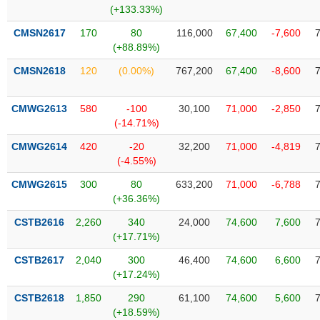
phân
(+133.33%)
tích
(-)
CMSN2617
170
80
116,000
67,400
-7,600
(+88.89%)
CMSN2618
120
(0.00%)
767,200
67,400
-8,600
Thuật
ngữ
(-)
CMWG2613
580
-100
30,100
71,000
-2,850
(-14.71%)
Dịch
CMWG2614
420
-20
32,200
71,000
-4,819
vụ
(-4.55%)
(-)
CMWG2615
300
80
633,200
71,000
-6,788
(+36.36%)
Đào
CSTB2616
2,260
340
24,000
74,600
7,600
tạo
(+17.71%)
CSTB2617
2,040
300
46,400
74,600
6,600
(+17.24%)
Sách
CSTB2618
1,850
290
61,100
74,600
5,600
tài
(+18.59%)