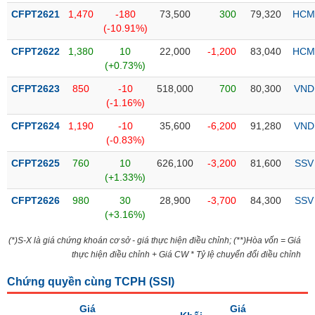
liệu
CFPT2621
1,470
-180
73,500
300
79,320
HCM
(-10.91%)
Tâm
CFPT2622
1,380
10
22,000
-1,200
83,040
HCM
lý
TIÊU
(+0.73%)
thị
DÙNG
trường
KHÔNG
CFPT2623
850
-10
518,000
700
80,300
VND
THIẾT
(-1.16%)
YẾU
CFPT2624
1,190
-10
35,600
-6,200
91,280
VND
(-0.83%)
CFPT2625
760
10
626,100
-3,200
81,600
SSV
(+1.33%)
TIÊU
CFPT2626
980
30
28,900
-3,700
84,300
SSV
DÙNG
(+3.16%)
THIẾT
YẾU
(*)S-X là giá chứng khoán cơ sở - giá thực hiện điều chỉnh; (**)Hòa vốn = Giá
thực hiện điều chỉnh + Giá CW * Tỷ lệ chuyển đổi điều chỉnh
Chứng quyền cùng TCPH (
SSI
)
CHĂM
Giá
Giá