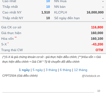
khoản
Cao nhất
10
NN mua
-
lai
dịch
lỗ
Phân
Vĩ
Thấp nhất
Thống
10
NN bán
-
Định
tích
mô
BẤT
Chứng
IR
Giao
kê
Chứng
Cao nhất NY
1,510
KLCPLH
16,000,000
giá
kỹ
ĐỘNG
quyền
Awards
dịch
giao
quyền
Thấp nhất NY
10
Số ngày đến hạn
-
thuật
SẢN
Nước
nội
dịch
Trái
ngoài
Tổng
bộ
Bảng
Giá CK cơ sở
phiếu
116,800
Tin
quan
giá
Đào
doanh
Giá thực hiện
160,000
Tự
Niên
tức
TÀI
trực
tạo
nghiệp
**
doanh
Hòa vốn
Thống
160,100
giám
CHÍNH
tuyến
kê
*
S-X
-43,200
Top
Tài
giao
Bộ
Trạng thái CW
OTM
cổ
liệu
dịch
Dịch
lọc
phiếu
cổ
(*)S-X là giá chứng khoán cơ sở - giá thực hiện điều chỉnh; (**)Hòa vốn = Giá
HÀNG
vụ
cổ
Định
đông
thực hiện điều chỉnh + Giá CW * Tỷ lệ chuyển đổi điều chỉnh
HÓA
Bản
phiếu
giá
đồ
1 ngày
|
5 ngày
|
3 tháng
|
6 tháng
|
12 tháng
So
ngành
CFPT2504
(Giá điều chỉnh)
@Vietstock.vn
sánh
KINH
cổ
Thống
TẾ
phiếu
kê
10
giao
Báo
dịch
cáo
THẾ
phân
GIỚI