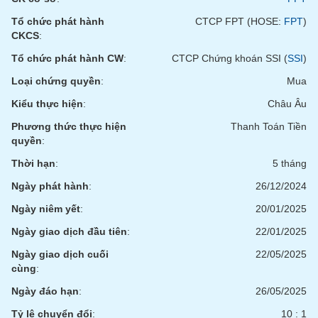
tài
chính
Tổ chức phát hành
CTCP FPT (HOSE:
FPT
)
CKCS
:
Tổ chức phát hành CW
:
CTCP Chứng khoán SSI (
SSI
)
Loại chứng quyền
:
Mua
Kiểu thực hiện
:
Châu Âu
Phương thức thực hiện
Thanh Toán Tiền
quyền
:
Thời hạn
:
5 tháng
Ngày phát hành
:
26/12/2024
Ngày niêm yết
:
20/01/2025
Ngày giao dịch đầu tiên
:
22/01/2025
Ngày giao dịch cuối
22/05/2025
cùng
:
Ngày đáo hạn
:
26/05/2025
Tỷ lệ chuyển đổi
:
10 : 1