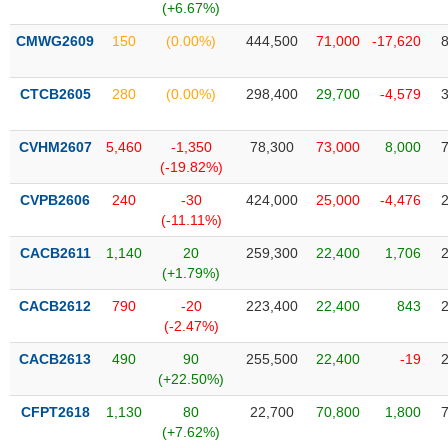
VỤ
(+6.67%)
TRUYỀN
CMWG2609
150
(0.00%)
444,500
71,000
-17,620
THÔNG
CTCB2605
280
(0.00%)
298,400
29,700
-4,579
CVHM2607
5,460
-1,350
78,300
73,000
8,000
TIỆN
(-19.82%)
ÍCH
CVPB2606
240
-30
424,000
25,000
-4,476
(-11.11%)
CACB2611
1,140
20
259,300
22,400
1,706
BẤT
(+1.79%)
ĐỘNG
CACB2612
790
-20
223,400
22,400
843
SẢN
(-2.47%)
CACB2613
490
90
255,500
22,400
-19
Mã
(+22.50%)
chứng
khoán
(-)
CFPT2618
1,130
80
22,700
70,800
1,800
(+7.62%)