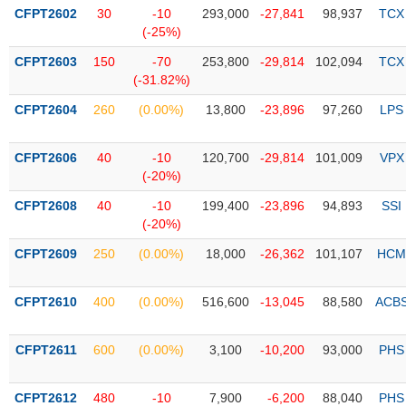
PHIẾU
Hủy
CFPT2602
30
-10
293,000
-27,841
98,937
TCX
niêm
(-25%)
yết
CFPT2603
150
-70
253,800
-29,814
102,094
TCX
Theo
(-31.82%)
CÔNG
dõi
CỤ
đặc
CFPT2604
260
(0.00%)
13,800
-23,896
97,260
LPS
ĐẦU
biệt
TƯ
Không
CFPT2606
40
-10
120,700
-29,814
101,009
VPX
được
(-20%)
ký
XUẤT
CFPT2608
40
-10
199,400
-23,896
94,893
SSI
quỹ
DỮ
(-20%)
LIỆU
Danh
CFPT2609
250
(0.00%)
18,000
-26,362
101,107
HCM
mục
ETF
CFPT2610
400
(0.00%)
516,600
-13,045
88,580
ACB
TIN
Cổ
MỚI
phiếu
CFPT2611
600
(0.00%)
3,100
-10,200
93,000
PHS
chi
Ngành
tiết
(-)
CFPT2612
480
-10
7,900
-6,200
88,040
PHS