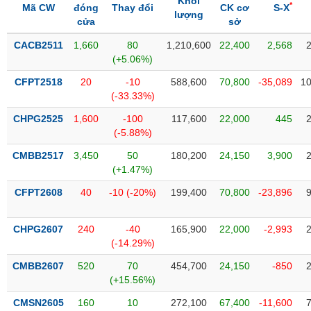
Khối
SÓC
*
Mã CW
đóng
Thay đổi
CK cơ
S-X
lượng
SỨC
cửa
sở
KHỎE
CACB2511
1,660
80
1,210,600
22,400
2,568
(+5.06%)
CFPT2518
20
-10
588,600
70,800
-35,089
10
(-33.33%)
TÀI
CHÍNH
CHPG2525
1,600
-100
117,600
22,000
445
(-5.88%)
CMBB2517
3,450
50
180,200
24,150
3,900
(+1.47%)
CÔNG
CFPT2608
40
-10 (-20%)
199,400
70,800
-23,896
NGHỆ
THÔNG
CHPG2607
240
-40
165,900
22,000
-2,993
TIN
(-14.29%)
CMBB2607
520
70
454,700
24,150
-850
(+15.56%)
DỊCH
CMSN2605
160
10
272,100
67,400
-11,600