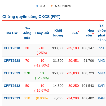
S-X
S-X-Price*n
Trạng
thái
NGÀNH
Chứng quyền cùng CKCS (
FPT
)
cổ
phiếu
Tổ
Giá
Khối
Hòa
chức
Quy
*
Mã CW
đóng
Thay đổi
S-X
**
lượng
vốn
phát
DOANH
mô
cửa
hành
NGHIỆP
thị
trường
CFPT2518
30
-10
993,600
-35,189
106,147
SSI
(-25%)
Niêm
CỔ
yết
CFPT2528
70
-10
31,500
-20,451
91,706
VND
PHIẾU
(-12.50%)
Niêm
yết
CFPT2529
370
10
359,000
-35,099
108,729
VND
mới
(+2.78%)
PHÁI
Niêm
SINH
CFPT2532
50
-10
14,500
-30,250
101,543
KAFI
yết
(-16.67%)
bổ
CFPT2533
210
(0.00%)
4,700
-34,208
107,402
KAFI
sung
TRÁI