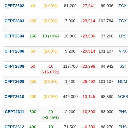
PHIẾU
Hủy
CFPT2602
40
(0.00%)
81,200
-27,941
99,036
TCX
niêm
yết
CFPT2603
220
(0.00%)
7,000
-29,914
102,784
TCX
Theo
CÔNG
dõi
CỤ
đặc
CFPT2604
260
10 (+4%)
10,800
-23,996
97,260
LPS
ĐẦU
biệt
TƯ
Không
CFPT2606
50
(0.00%)
9,200
-29,914
101,107
VPX
được
ký
XUẤT
CFPT2608
50
-10
117,700
-23,996
94,942
SSI
quỹ
DỮ
(-16.67%)
LIỆU
Danh
CFPT2609
250
(0.00%)
1,400
-26,462
101,107
HCM
mục
ETF
TIN
CFPT2610
400
(0.00%)
449,000
-13,145
88,580
ACBS
Cổ
MỚI
phiếu
chi
CFPT2611
600
20
2,200
-10,300
93,000
PHS
Ngành
tiết
(+3.45%)
(-)
CFPT2612
490
10
71,500
-6,300
88,270
PHS