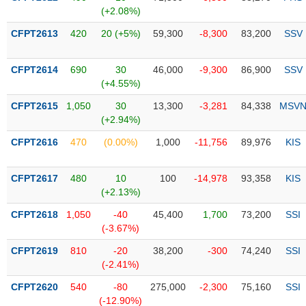
Tổng
VS-
(+2.08%)
quan
SECTOR
CFPT2613
420
20 (+5%)
59,300
-8,300
83,200
SSV
Giao
dịch
CFPT2614
690
30
46,000
-9,300
86,900
SSV
Tài
(+4.55%)
chính
NĂNG
CFPT2615
1,050
30
13,300
-3,281
84,338
MSV
Phân
LƯỢNG
(+2.94%)
tích
kỹ
CFPT2616
470
(0.00%)
1,000
-11,756
89,976
KIS
thuật
Hồ
CFPT2617
480
10
100
-14,978
93,358
KIS
NGUYÊN
sơ
(+2.13%)
VẬT
doanh
LIỆU
CFPT2618
1,050
-40
45,400
1,700
73,200
SSI
nghiệp
(-3.67%)
Tin
CFPT2619
810
-20
38,200
-300
74,240
SSI
tức
(-2.41%)
sự
CÔNG
kiện
CFPT2620
540
-80
275,000
-2,300
75,160
SSI
NGHIỆP
(-12.90%)
Tài