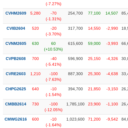
VỤ
(-7.27%)
TRUYỀN
CVHM2609
5,280
-70
254,700
77,100
14,507
85,
THÔNG
(-1.31%)
CVIB2604
520
-20
317,700
14,550
-2,990
18,
(-3.70%)
TIỆN
CVNM2605
630
60
615,600
59,000
-3,993
66,
ÍCH
(+10.53%)
CVPB2608
700
-40
596,900
25,150
-4,326
30,
(-5.41%)
CVRE2603
1,210
-100
887,300
25,300
-4,638
33,
BẤT
(-7.63%)
ĐỘNG
CHPG2625
640
-10
394,700
21,850
-3,150
26,
SẢN
(-1.54%)
Mã
CMBB2614
730
-100
1,785,100
23,900
-1,100
26,
chứng
(-12.05%)
khoán
(-)
CMWG2616
600
-10
1,023,600
71,200
-9,542
84,
(-1.64%)