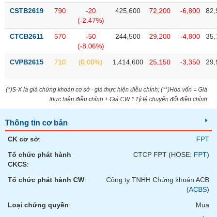
Tất cả
Cổ phiếu
Chỉ số
Chứng chỉ quỹ
Chứng q
CSTB2619
790
-20
425,600
72,200
-6,800
82,
(-2.47%)
Lãnh
đạo
CTCB2611
570
-50
244,500
29,200
-4,800
35,
(-)
(-8.06%)
CVPB2615
710
(0.00%)
1,414,600
25,150
-3,350
29,
Tất cả
Người nội bộ
Người liên quan
Cổ đông lớn
Tin
(*)S-X là giá chứng khoán cơ sở - giá thực hiện điều chỉnh; (**)Hòa vốn = Giá
tức
thực hiện điều chỉnh + Giá CW * Tỷ lệ chuyển đổi điều chỉnh
(-)
Thông tin cơ bản
Bài
CK cơ sở
:
FPT
viết
của
Tổ chức phát hành
CTCP FPT (HOSE:
FPT
)
tác
CKCS
:
giả
(-)
Tổ chức phát hành CW
:
Công ty TNHH Chứng khoán ACB
(
ACBS
)
Báo
Loại chứng quyền
:
Mua
cáo