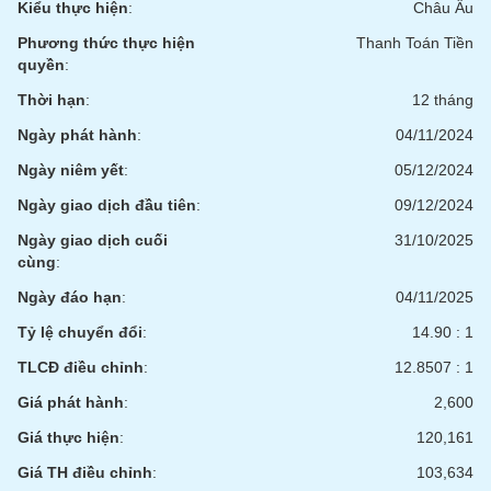
Kiểu thực hiện
:
Châu Âu
phân
tích
Phương thức thực hiện
Thanh Toán Tiền
(-)
quyền
:
Thời hạn
:
12 tháng
Thuật
ngữ
Ngày phát hành
:
04/11/2024
(-)
Ngày niêm yết
:
05/12/2024
Ngày giao dịch đầu tiên
:
09/12/2024
Dịch
vụ
Ngày giao dịch cuối
31/10/2025
(-)
cùng
:
Ngày đáo hạn
:
04/11/2025
Đào
Tỷ lệ chuyển đổi
:
14.90 : 1
tạo
TLCĐ điều chỉnh
:
12.8507 : 1
Giá phát hành
:
2,600
Giá thực hiện
:
120,161
Sách
tài
Giá TH điều chỉnh
:
103,634