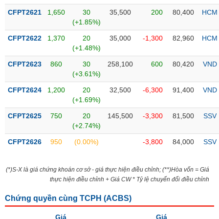
liệu
CFPT2621
1,650
30
35,500
200
80,400
HCM
(+1.85%)
Tâm
lý
CFPT2622
1,370
20
35,000
-1,300
82,960
HCM
TIÊU
thị
(+1.48%)
DÙNG
trường
KHÔNG
CFPT2623
860
30
258,100
600
80,420
VND
THIẾT
(+3.61%)
YẾU
CFPT2624
1,200
20
32,500
-6,300
91,400
VND
(+1.69%)
CFPT2625
750
20
145,500
-3,300
81,500
SSV
(+2.74%)
TIÊU
DÙNG
CFPT2626
950
(0.00%)
-3,800
84,000
SSV
THIẾT
YẾU
(*)S-X là giá chứng khoán cơ sở - giá thực hiện điều chỉnh; (**)Hòa vốn = Giá
thực hiện điều chỉnh + Giá CW * Tỷ lệ chuyển đổi điều chỉnh
Chứng quyền cùng TCPH (
ACBS
)
CHĂM
Giá
Giá