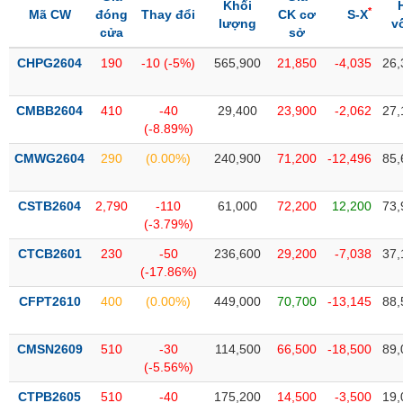
SÓC
Khối
*
Mã CW
đóng
Thay đổi
CK cơ
S-X
lượng
v
SỨC
cửa
sở
KHỎE
CHPG2604
190
-10 (-5%)
565,900
21,850
-4,035
26,
CMBB2604
410
-40
29,400
23,900
-2,062
27,
(-8.89%)
TÀI
CHÍNH
CMWG2604
290
(0.00%)
240,900
71,200
-12,496
85,
CSTB2604
2,790
-110
61,000
72,200
12,200
73,
(-3.79%)
CÔNG
CTCB2601
230
-50
236,600
29,200
-7,038
37,
NGHỆ
(-17.86%)
THÔNG
TIN
CFPT2610
400
(0.00%)
449,000
70,700
-13,145
88,
CMSN2609
510
-30
114,500
66,500
-18,500
89,
(-5.56%)
DỊCH
CTPB2605
510
-40
175,200
14,500
-3,500
19,