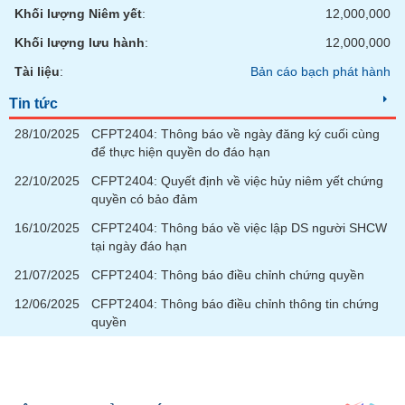
chính
Khối lượng Niêm yết
:
12,000,000
Khối lượng lưu hành
:
12,000,000
Tài liệu
:
Bản cáo bạch phát hành
Công
Tin tức
cụ
đầu
28/10/2025
CFPT2404: Thông báo về ngày đăng ký cuối cùng
tư
để thực hiện quyền do đáo hạn
22/10/2025
CFPT2404: Quyết định về việc hủy niêm yết chứng
quyền có bảo đảm
16/10/2025
CFPT2404: Thông báo về việc lập DS người SHCW
Truyền
tại ngày đáo hạn
thông
tài
21/07/2025
CFPT2404: Thông báo điều chỉnh chứng quyền
chính
12/06/2025
CFPT2404: Thông báo điều chỉnh thông tin chứng
quyền
Dữ
liệu