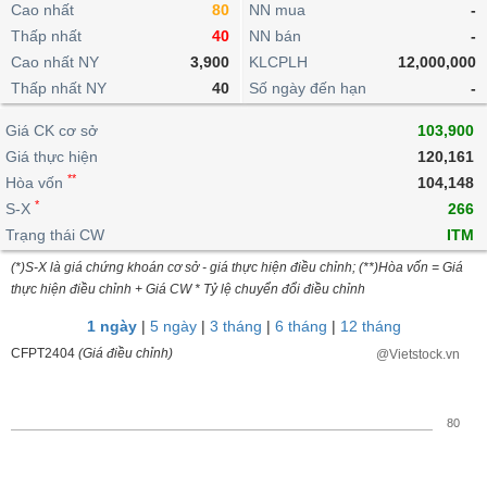
khoản
Cao nhất
lai
80
NN mua
-
dịch
lỗ
Phân
Vĩ
Thống
Thấp nhất
40
NN bán
-
Định
tích
mô
BẤT
Chứng
IR
Giao
kê
Chứng
giá
Cao nhất NY
3,900
KLCPLH
12,000,000
kỹ
ĐỘNG
quyền
Awards
dịch
giao
quyền
thuật
SẢN
Thấp nhất NY
40
Số ngày đến hạn
-
Nước
nội
dịch
Trái
ngoài
Tổng
bộ
Bảng
phiếu
Giá CK cơ sở
103,900
Tin
quan
giá
Đào
doanh
Tự
Giá thực hiện
Niên
tức
120,161
TÀI
trực
tạo
nghiệp
doanh
Thống
giám
**
Hòa vốn
104,148
CHÍNH
tuyến
kê
*
S-X
266
Top
Tài
giao
Bộ
cổ
Trạng thái CW
ITM
liệu
dịch
Dịch
lọc
phiếu
cổ
HÀNG
(*)S-X là giá chứng khoán cơ sở - giá thực hiện điều chỉnh; (**)Hòa vốn = Giá
vụ
cổ
Định
đông
HÓA
thực hiện điều chỉnh + Giá CW * Tỷ lệ chuyển đổi điều chỉnh
Bản
phiếu
giá
đồ
1 ngày
|
5 ngày
|
3 tháng
|
6 tháng
|
12 tháng
So
ngành
sánh
CFPT2404
(Giá điều chỉnh)
@Vietstock.vn
KINH
cổ
Thống
TẾ
phiếu
kê
giao
80
Báo
dịch
cáo
THẾ
phân
GIỚI