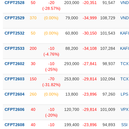
CFPT2528
50
-20
203,000
-20,351
91,547
VND
(-28.57%)
Trạng
thái
CFPT2529
370
(0.00%)
79,000
-34,999
108,729
VND
NGÀNH
cổ
phiếu
CFPT2532
50
(0.00%)
60,800
-30,150
101,543
KAFI
Quy
DOANH
mô
CFPT2533
200
-10
88,200
-34,108
107,284
KAFI
NGHIỆP
thị
(-4.76%)
trường
CFPT2602
30
-10
293,000
-27,841
98,937
TCX
Niêm
(-25%)
CỔ
yết
PHIẾU
CFPT2603
150
-70
253,800
-29,814
102,094
TCX
Niêm
(-31.82%)
yết
mới
CFPT2604
260
(0.00%)
13,800
-23,896
97,260
LPS
PHÁI
Niêm
SINH
yết
CFPT2606
40
-10
120,700
-29,814
101,009
VPX
bổ
(-20%)
sung
TRÁI
CFPT2608
40
-10
199,400
-23,896
94,893
SSI