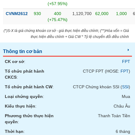
chính
(+57.95%)
CVNM2612
930
400
1,120,700
62,000
1,000
(+75.47%)
Công
(*)S-X là giá chứng khoán cơ sở - giá thực hiện điều chỉnh; (**)Hòa vốn = Giá
cụ
thực hiện điều chỉnh + Giá CW * Tỷ lệ chuyển đổi điều chỉnh
đầu
tư
Thông tin cơ bản
CK cơ sở
:
FPT
Tổ chức phát hành
CTCP FPT (HOSE:
FPT
)
Truyền
CKCS
:
thông
Tổ chức phát hành CW
:
CTCP Chứng khoán SSI (
SSI
)
tài
chính
Loại chứng quyền
:
Mua
Kiểu thực hiện
:
Châu Âu
Phương thức thực hiện
Thanh Toán Tiền
quyền
:
Dữ
liệu
Thời hạn
:
6 tháng