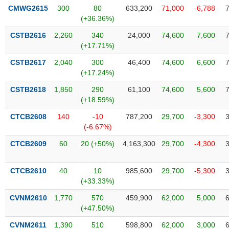
phân
CMWG2615
300
80
633,200
71,000
-6,788
tích
(+36.36%)
(-)
CSTB2616
2,260
340
24,000
74,600
7,600
(+17.71%)
Thuật
ngữ
CSTB2617
2,040
300
46,400
74,600
6,600
(-)
(+17.24%)
CSTB2618
1,850
290
61,100
74,600
5,600
(+18.59%)
Dịch
vụ
CTCB2608
140
-10
787,200
29,700
-3,300
(-)
(-6.67%)
CTCB2609
60
20 (+50%)
4,163,300
29,700
-4,300
Đào
tạo
CTCB2610
40
10
985,600
29,700
-5,300
(+33.33%)
CVNM2610
1,770
570
459,900
62,000
5,000
(+47.50%)
Sách
tài
CVNM2611
1,390
510
598,800
62,000
3,000