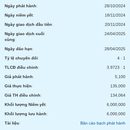
tài
Ngày phát hành
:
28/10/2024
chính
Ngày niêm yết
:
18/11/2024
Ngày giao dịch đầu tiên
:
20/11/2024
Ngày giao dịch cuối
24/04/2025
cùng
:
Ngày đáo hạn
:
28/04/2025
Tỷ lệ chuyển đổi
:
4 : 1
TLCĐ điều chỉnh
:
3.9723 : 1
Giá phát hành
:
5,100
Giá thực hiện
:
135,000
Giá TH điều chỉnh
:
134,064
Khối lượng Niêm yết
:
6,000,000
Khối lượng lưu hành
:
6,000,000
Tài liệu
:
Bản cáo bạch phát hành