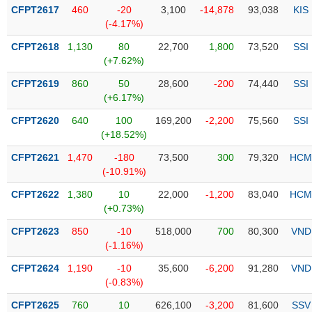
Tổng
VS-
CFPT2617
460
-20
3,100
-14,878
93,038
KIS
quan
SECTOR
(-4.17%)
Giao
CFPT2618
1,130
80
22,700
1,800
73,520
SSI
dịch
(+7.62%)
Tài
CFPT2619
860
50
28,600
-200
74,440
SSI
chính
(+6.17%)
NĂNG
Phân
LƯỢNG
CFPT2620
640
100
169,200
-2,200
75,560
SSI
tích
(+18.52%)
kỹ
thuật
CFPT2621
1,470
-180
73,500
300
79,320
HCM
(-10.91%)
Hồ
NGUYÊN
sơ
CFPT2622
1,380
10
22,000
-1,200
83,040
HCM
VẬT
doanh
(+0.73%)
LIỆU
nghiệp
CFPT2623
850
-10
518,000
700
80,300
VND
Tin
(-1.16%)
tức
CFPT2624
1,190
-10
35,600
-6,200
91,280
VND
sự
(-0.83%)
CÔNG
kiện
NGHIỆP
CFPT2625
760
10
626,100
-3,200
81,600
SSV
Tài