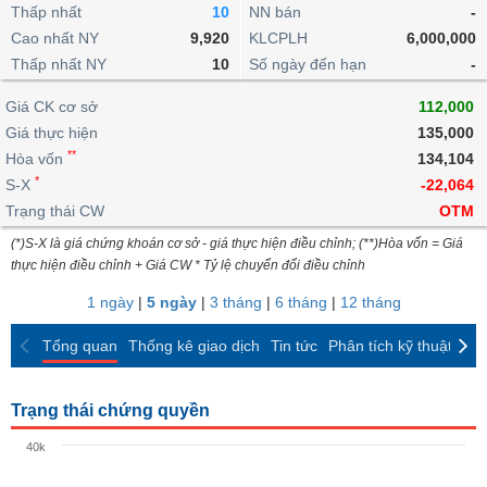
khoản
lai
Thấp nhất
10
NN bán
-
dịch
lỗ
Phân
Vĩ
Thống
Định
Cao nhất NY
9,920
KLCPLH
6,000,000
tích
mô
BẤT
Chứng
IR
Giao
kê
Chứng
giá
Thấp nhất NY
kỹ
10
Số ngày đến hạn
-
ĐỘNG
quyền
Awards
dịch
giao
quyền
thuật
SẢN
Nước
nội
dịch
Trái
Giá CK cơ sở
112,000
ngoài
Tổng
bộ
Bảng
phiếu
Giá thực hiện
135,000
Tin
quan
giá
Đào
doanh
Tự
**
Niên
tức
Hòa vốn
134,104
TÀI
trực
tạo
nghiệp
doanh
Thống
giám
*
S-X
-22,064
CHÍNH
tuyến
kê
Top
Trạng thái CW
OTM
Tài
giao
Bộ
cổ
liệu
(*)S-X là giá chứng khoán cơ sở - giá thực hiện điều chỉnh; (**)Hòa vốn = Giá
dịch
Dịch
lọc
phiếu
cổ
HÀNG
thực hiện điều chỉnh + Giá CW * Tỷ lệ chuyển đổi điều chỉnh
vụ
cổ
Định
đông
HÓA
Bản
phiếu
1 ngày
|
5 ngày
|
3 tháng
|
6 tháng
|
12 tháng
giá
đồ
So
ngành
Tổng quan
Thống kê giao dịch
Tin tức
Phân tích kỹ thuật
CK
sánh
KINH
cổ
Thống
TẾ
phiếu
kê
Trạng thái chứng quyền
giao
Báo
dịch
40k
cáo
THẾ
phân
GIỚI