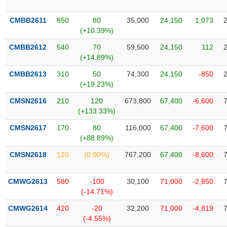
Tất cả
Cổ phiếu
Chỉ số
Chứng chỉ quỹ
Chứng q
CMBB2611
850
80
35,000
24,150
1,073
Lãnh
(+10.39%)
đạo
(-)
CMBB2612
540
70
59,500
24,150
112
(+14.89%)
Tất cả
Người nội bộ
Người liên quan
Cổ đông lớn
CMBB2613
310
50
74,300
24,150
-850
(+19.23%)
Tin
CMSN2616
210
120
673,800
67,400
-6,600
tức
(-)
(+133.33%)
CMSN2617
170
80
116,000
67,400
-7,600
(+88.89%)
Bài
viết
CMSN2618
120
(0.00%)
767,200
67,400
-8,600
của
tác
giả
CMWG2613
580
-100
30,100
71,000
-2,850
(-)
(-14.71%)
CMWG2614
420
-20
32,200
71,000
-4,819
Báo
(-4.55%)
cáo