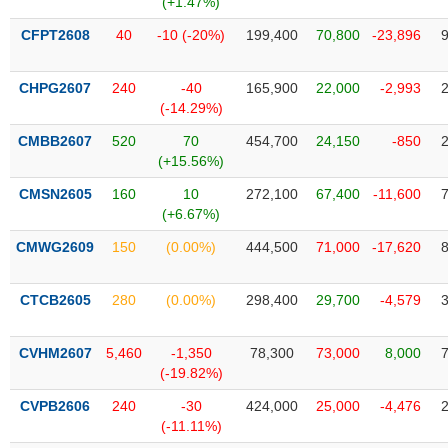
(+1.47%)
SÓC
SỨC
CFPT2608
40
-10 (-20%)
199,400
70,800
-23,896
KHỎE
CHPG2607
240
-40
165,900
22,000
-2,993
(-14.29%)
CMBB2607
520
70
454,700
24,150
-850
TÀI
(+15.56%)
CHÍNH
CMSN2605
160
10
272,100
67,400
-11,600
(+6.67%)
CMWG2609
150
(0.00%)
444,500
71,000
-17,620
CÔNG
NGHỆ
CTCB2605
280
(0.00%)
298,400
29,700
-4,579
THÔNG
TIN
CVHM2607
5,460
-1,350
78,300
73,000
8,000
(-19.82%)
CVPB2606
240
-30
424,000
25,000
-4,476
(-11.11%)
DỊCH