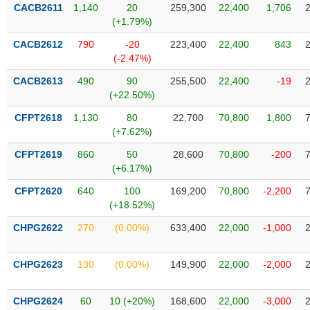
VỤ
CACB2611
1,140
20
259,300
22,400
1,706
TRUYỀN
(+1.79%)
THÔNG
CACB2612
790
-20
223,400
22,400
843
(-2.47%)
CACB2613
490
90
255,500
22,400
-19
(+22.50%)
TIỆN
CFPT2618
1,130
80
22,700
70,800
1,800
ÍCH
(+7.62%)
CFPT2619
860
50
28,600
70,800
-200
(+6.17%)
BẤT
CFPT2620
640
100
169,200
70,800
-2,200
ĐỘNG
(+18.52%)
SẢN
CHPG2622
270
(0.00%)
633,400
22,000
-1,000
Mã
chứng
CHPG2623
130
(0.00%)
149,900
22,000
-2,000
khoán
(-)
CHPG2624
60
10 (+20%)
168,600
22,000
-3,000