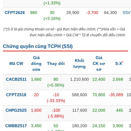
(+1.33%)
liệu
CFPT2626
980
30
28,900
-3,700
84,300
SSV
Tâm
(+3.16%)
lý
TIÊU
thị
(*)S-X là giá chứng khoán cơ sở - giá thực hiện điều chỉnh; (**)Hòa vốn = Giá
DÙNG
trường
thực hiện điều chỉnh + Giá CW * Tỷ lệ chuyển đổi điều chỉnh
KHÔNG
THIẾT
Chứng quyền cùng TCPH (
SSI
)
YẾU
Giá
Giá
Khối
*
Mã CW
đóng
Thay đổi
CK cơ
S-X
lượng
cửa
sở
TIÊU
CACB2511
1,660
80
1,210,600
22,400
2,568
DÙNG
(+5.06%)
THIẾT
CFPT2518
20
-10
588,600
70,800
-35,089
10
YẾU
(-33.33%)
CHPG2525
1,600
-100
117,600
22,000
445
(-5.88%)
CMBB2517
3,450
50
180,200
24,150
3,900
CHĂM