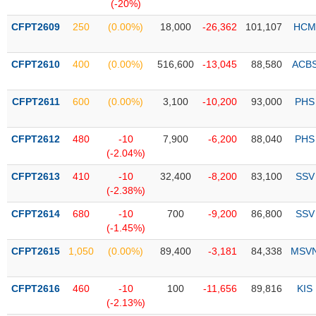
PHIẾU
Hủy
(-20%)
niêm
CFPT2609
250
(0.00%)
18,000
-26,362
101,107
HCM
yết
Theo
CFPT2610
400
(0.00%)
516,600
-13,045
88,580
ACB
CÔNG
dõi
CỤ
đặc
ĐẦU
biệt
CFPT2611
600
(0.00%)
3,100
-10,200
93,000
PHS
TƯ
Không
được
CFPT2612
480
-10
7,900
-6,200
88,040
PHS
ký
(-2.04%)
XUẤT
quỹ
DỮ
CFPT2613
410
-10
32,400
-8,200
83,100
SSV
LIỆU
Danh
(-2.38%)
mục
CFPT2614
680
-10
700
-9,200
86,800
SSV
ETF
(-1.45%)
TIN
Cổ
MỚI
CFPT2615
1,050
(0.00%)
89,400
-3,181
84,338
MSV
phiếu
chi
Ngành
CFPT2616
460
-10
100
-11,656
89,816
KIS
tiết
(-)
(-2.13%)