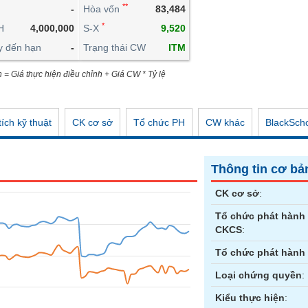
**
-
Hòa vốn
83,484
CÔNG CỤ ĐẦU TƯ
*
H
4,000,000
S-X
9,520
XUẤT DỮ LIỆU
y đến hạn
-
Trạng thái CW
ITM
TIN MỚI
n = Giá thực hiện điều chỉnh + Giá CW * Tỷ lệ
ích kỹ thuật
CK cơ sở
Tổ chức PH
CW khác
BlackSch
Thông tin cơ bả
CK cơ sở
:
Tổ chức phát hành
CKCS
:
Tổ chức phát hành
Loại chứng quyền
:
Kiểu thực hiện
: