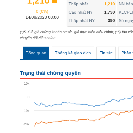
1,210
THẾ GIỚI
Thấp nhất
1,210
NN bán
0 (0%)
ĐÔNG DƯƠNG
Cao nhất NY
1,730
KLCPL
14/08/2023 08:00
Thấp nhất NY
390
Số ngà
TÀI CHÍNH CÁ NHÂN
PHÂN TÍCH
(*)S-X là giá chứng khoán cơ sở - giá thực hiện điều chỉnh; (**)Hòa vố
chuyển đổi điều chỉnh
Ngành
(-)
Tổng quan
Thống kê giao dịch
Tin tức
Phân t
VS-SECTOR
NĂNG LƯỢNG
Trạng thái chứng quyền
NGUYÊN VẬT LIỆU
10k
CÔNG NGHIỆP
0
TIÊU DÙNG KHÔNG THIẾT YẾU
TIÊU DÙNG THIẾT YẾU
-10k
CHĂM SÓC SỨC KHỎE
-20k