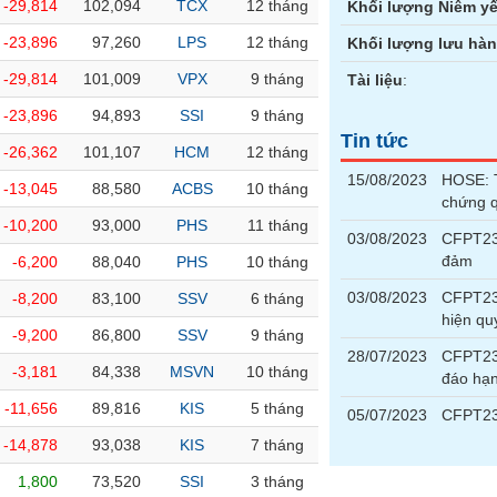
-29,814
102,094
TCX
12 tháng
Khối lượng Niêm yế
-23,896
97,260
LPS
12 tháng
Khối lượng lưu hà
-29,814
101,009
VPX
9 tháng
Tài liệu
:
-23,896
94,893
SSI
9 tháng
Tin tức
-26,362
101,107
HCM
12 tháng
15/08/2023
HOSE: T
-13,045
88,580
ACBS
10 tháng
chứng 
-10,200
93,000
PHS
11 tháng
03/08/2023
CFPT230
đảm
-6,200
88,040
PHS
10 tháng
03/08/2023
CFPT230
-8,200
83,100
SSV
6 tháng
hiện qu
-9,200
86,800
SSV
9 tháng
28/07/2023
CFPT23
-3,181
84,338
MSVN
10 tháng
đáo hạ
-11,656
89,816
KIS
5 tháng
05/07/2023
CFPT230
-14,878
93,038
KIS
7 tháng
1,800
73,520
SSI
3 tháng