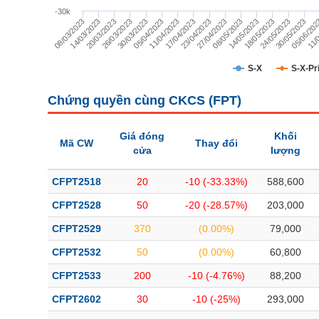
TÀI CHÍNH
-30k
11/
05/06/20
30/05/2023
24/05/2023
18/05/2023
14/05/2023
08/05/2023
27/04/2023
23/04/2023
17/04/2023
11/04/2023
05/04/2023
30/03/2023
26/03/2023
20/03/2023
14/03/2023
08/03/2023
CÔNG NGHỆ THÔNG TIN
DỊCH VỤ TRUYỀN THÔNG
S-X
S-X-Pr
TIỆN ÍCH
Chứng quyền cùng CKCS (
FPT
)
BẤT ĐỘNG SẢN
Giá đóng
Khối
Mã CW
Thay đổi
cửa
lượng
Mã chứng khoán
(-)
CFPT2518
20
-10 (-33.33%)
588,600
Tất cả
Cổ phiếu
Chỉ số
Chứng chỉ quỹ
Chứng quy
CFPT2528
50
-20 (-28.57%)
203,000
Lãnh đạo
(-)
CFPT2529
370
(0.00%)
79,000
Tất cả
Người nội bộ
Người liên quan
Cổ đông lớn
CFPT2532
50
(0.00%)
60,800
CFPT2533
200
-10 (-4.76%)
88,200
Tin tức
(-)
CFPT2602
30
-10 (-25%)
293,000