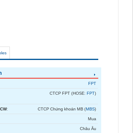
oles
n
FPT
CTCP FPT (HOSE:
FPT
)
 CW
:
CTCP Chứng khoán MB (
MBS
)
Mua
Châu Âu