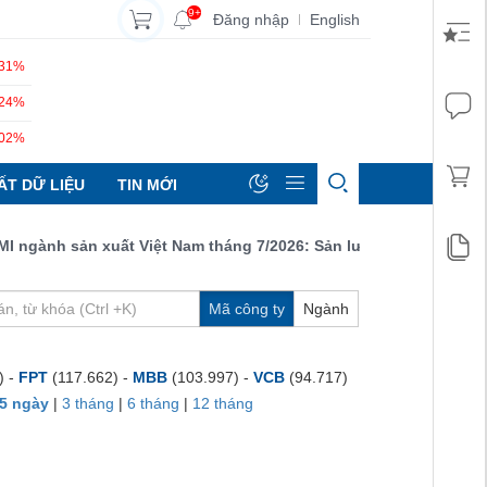
9+
Đăng nhập
English
|
.31%
.24%
.02%
ẤT DỮ LIỆU
TIN MỚI
gành sản xuất Việt Nam tháng 7/2026: Sản lượng, số lượng đơn đặ
Mã công ty
Ngành
) -
FPT
(117.662) -
MBB
(103.997) -
VCB
(94.717)
5 ngày
|
3 tháng
|
6 tháng
|
12 tháng