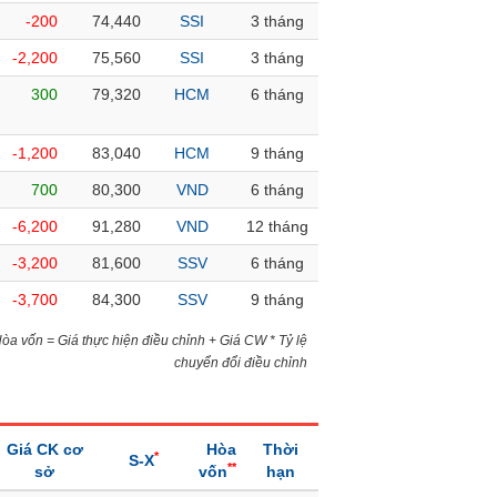
-200
74,440
SSI
3 tháng
-2,200
75,560
SSI
3 tháng
300
79,320
HCM
6 tháng
-1,200
83,040
HCM
9 tháng
700
80,300
VND
6 tháng
-6,200
91,280
VND
12 tháng
-3,200
81,600
SSV
6 tháng
-3,700
84,300
SSV
9 tháng
)Hòa vốn = Giá thực hiện điều chỉnh + Giá CW * Tỷ lệ
chuyển đổi điều chỉnh
Giá CK cơ
Hòa
Thời
*
S-X
**
sở
vốn
hạn