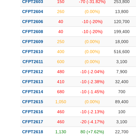
CFPT2603
150
-70 (-31.82%)
253,800
Bài viết của tác giả
(-)
CFPT2604
260
(0.00%)
13,800
CFPT2606
40
-10 (-20%)
120,700
Báo cáo phân tích
(-)
CFPT2608
40
-10 (-20%)
199,400
CFPT2609
250
(0.00%)
18,000
Thuật ngữ
(-)
CFPT2610
400
(0.00%)
516,600
Dịch vụ
(-)
CFPT2611
600
(0.00%)
3,100
CFPT2612
480
-10 (-2.04%)
7,900
Đào tạo
CFPT2613
410
-10 (-2.38%)
32,400
Sách tài chính
CFPT2614
680
-10 (-1.45%)
700
Công cụ đầu tư
CFPT2615
1,050
(0.00%)
89,400
Truyền thông tài chính
CFPT2616
460
-10 (-2.13%)
100
Dữ liệu tài chính
CFPT2617
460
-20 (-4.17%)
3,100
CFPT2618
1,130
80 (+7.62%)
22,700