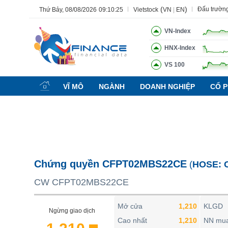
(
)
Đấu trườn
Thứ Bảy, 08/08/2026
09:10:25
Vietstock
VN
|
EN
VN-Index
HNX-Index
VS 100
Tất cả
Tính năng
Ngành
Mã chứng khoán
Lãnh đạ
VĨ MÔ
NGÀNH
DOANH NGHIỆP
CỔ P
Tính năng
(-)
VIETSTOCK
CHỨNG KHOÁN
DOANH NGHIỆP
Chứng quyền CFPT02MBS22CE
(
HOSE:
BẤT ĐỘNG SẢN
CW CFPT02MBS22CE
TÀI CHÍNH
HÀNG HÓA
Mở cửa
1,210
KLGD
Ngừng giao dịch
KINH TẾ
Cao nhất
1,210
NN mu