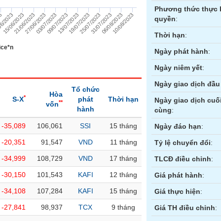
Phương thức thực 
21/06/2023
15/06/2023
06/2023
23
10/08/2023
06/08/2023
31/07/2023
25/07/2023
19/07/2023
13/07/2023
09/07/2023
03/07/2023
27/06/2023
quyền
:
Thời hạn
:
ice*n
Ngày phát hành
:
Ngày niêm yết
:
Ngày giao dịch đầu 
Tổ chức
Hòa
*
S-X
phát
Thời hạn
Ngày giao dịch cuố
**
vốn
hành
cùng
:
-35,089
106,061
SSI
15 tháng
ền
Hợp đồng tương lai
Trái phiếu
Ngày đáo hạn
:
-20,351
91,547
VND
11 tháng
Tỷ lệ chuyển đổi
:
-34,999
108,729
VND
17 tháng
TLCĐ điều chỉnh
:
-30,150
101,543
KAFI
12 tháng
Giá phát hành
:
-34,108
107,284
KAFI
15 tháng
Giá thực hiện
:
-27,841
98,937
TCX
9 tháng
Giá TH điều chỉnh
: