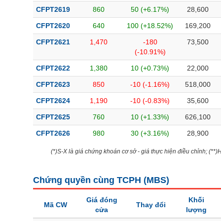
CFPT2619
860
50 (+6.17%)
28,600
CFPT2620
640
100 (+18.52%)
169,200
CFPT2621
1,470
-180
73,500
(-10.91%)
CFPT2622
1,380
10 (+0.73%)
22,000
CFPT2623
850
-10 (-1.16%)
518,000
CFPT2624
1,190
-10 (-0.83%)
35,600
CFPT2625
760
10 (+1.33%)
626,100
CFPT2626
980
30 (+3.16%)
28,900
(*)S-X là giá chứng khoán cơ sở - giá thực hiện điều chỉnh; (**
Chứng quyền cùng TCPH (
MBS
)
Giá đóng
Khối
Mã CW
Thay đổi
cửa
lượng