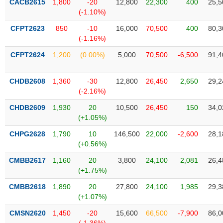
CACB2615
1,800
-20
12,800
22,300
400
25,5
Tất cả
Cổ phiếu
Chỉ số
Chứng chỉ quỹ
Chứng q
(-1.10%)
CFPT2623
850
-10
16,000
70,500
400
80,3
Lãnh
đạo
(-1.16%)
(-)
CFPT2624
1,200
(0.00%)
5,000
70,500
-6,500
91,4
Tất cả
Người nội bộ
Người liên quan
Cổ đông lớn
CHDB2608
1,360
-30
12,800
26,450
2,650
29,2
(-2.16%)
Tin
tức
(-)
CHDB2609
1,930
20
10,500
26,450
150
34,0
(+1.05%)
CHPG2628
1,790
10
146,500
22,000
-2,600
28,1
Bài
(+0.56%)
viết
của
CMBB2617
1,160
20
3,800
24,100
2,081
26,4
tác
(+1.75%)
giả
(-)
CMBB2618
1,890
20
27,800
24,100
1,985
29,3
(+1.07%)
Báo
CMSN2620
1,450
-20
15,600
66,500
-7,900
86,0
cáo