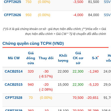
CFPT2625
750
(0.00%)
-3,500
81,500
SSV
liệu
Tâm
CFPT2626
950
(0.00%)
-4,000
84,000
SSV
lý
TIÊU
thị
DÙNG
(*)S-X là giá chứng khoán cơ sở - giá thực hiện điều chỉnh; (**)Hòa vốn = Giá
trường
KHÔNG
thực hiện điều chỉnh + Giá CW * Tỷ lệ chuyển đổi điều chỉnh
THIẾT
YẾU
Chứng quyền cùng TCPH (
VND
)
Giá
Giá
Khối
H
*
Mã CW
đóng
Thay đổi
CK cơ
S-X
lượng
vố
cửa
sở
TIÊU
CACB2514
320
-30
22,000
22,300
-1,240
24,0
DÙNG
(-8.57%)
THIẾT
YẾU
CACB2515
940
-20
15,000
22,300
-5,120
29,0
(-2.08%)
CFPT2528
70
(0.00%)
70,500
-20,651
91,7
CHĂM
CFPT2529
360
-10
18,100
70,500
-35,299
108,6