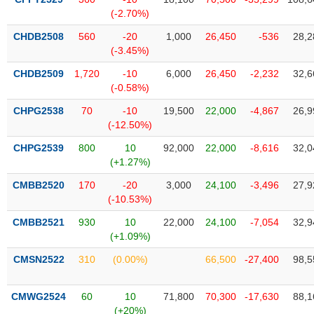
SÓC
(-2.70%)
SỨC
KHỎE
CHDB2508
560
-20
1,000
26,450
-536
28,2
(-3.45%)
CHDB2509
1,720
-10
6,000
26,450
-2,232
32,6
(-0.58%)
TÀI
CHPG2538
70
-10
19,500
22,000
-4,867
26,9
CHÍNH
(-12.50%)
CHPG2539
800
10
92,000
22,000
-8,616
32,0
(+1.27%)
CMBB2520
170
-20
3,000
24,100
-3,496
27,9
CÔNG
(-10.53%)
NGHỆ
THÔNG
CMBB2521
930
10
22,000
24,100
-7,054
32,9
TIN
(+1.09%)
CMSN2522
310
(0.00%)
66,500
-27,400
98,5
CMWG2524
60
10
71,800
70,300
-17,630
88,1
DỊCH
(+20%)