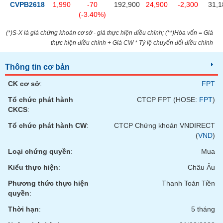
chính
CVPB2618
1,990
-70
192,900
24,900
-2,300
31,1
(-3.40%)
(*)S-X là giá chứng khoán cơ sở - giá thực hiện điều chỉnh; (**)Hòa vốn = Giá
thực hiện điều chỉnh + Giá CW * Tỷ lệ chuyển đổi điều chỉnh
Công
cụ
Thông tin cơ bản
đầu
tư
CK cơ sở
:
FPT
Tổ chức phát hành
CTCP FPT (HOSE:
FPT
)
CKCS
:
Tổ chức phát hành CW
:
CTCP Chứng khoán VNDIRECT
Truyền
(
VND
)
thông
tài
Loại chứng quyền
:
Mua
chính
Kiểu thực hiện
:
Châu Âu
Phương thức thực hiện
Thanh Toán Tiền
quyền
:
Dữ
Thời hạn
:
5 tháng
liệu