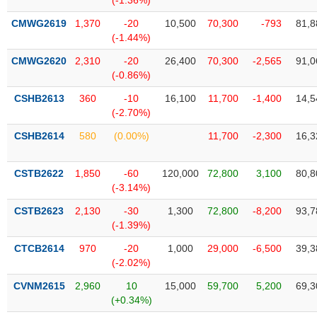
(-1.36%)
phân
tích
CMWG2619
1,370
-20
10,500
70,300
-793
81,8
(-)
(-1.44%)
CMWG2620
2,310
-20
26,400
70,300
-2,565
91,0
Thuật
(-0.86%)
ngữ
(-)
CSHB2613
360
-10
16,100
11,700
-1,400
14,5
(-2.70%)
CSHB2614
580
(0.00%)
11,700
-2,300
16,3
Dịch
vụ
(-)
CSTB2622
1,850
-60
120,000
72,800
3,100
80,8
(-3.14%)
Đào
CSTB2623
2,130
-30
1,300
72,800
-8,200
93,7
tạo
(-1.39%)
CTCB2614
970
-20
1,000
29,000
-6,500
39,3
(-2.02%)
CVNM2615
2,960
10
15,000
59,700
5,200
69,3
Sách
(+0.34%)
tài