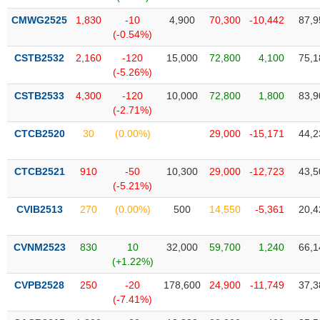
VỤ
CMWG2525
1,830
-10
4,900
70,300
-10,442
87,9
TRUYỀN
(-0.54%)
THÔNG
CSTB2532
2,160
-120
15,000
72,800
4,100
75,1
(-5.26%)
CSTB2533
4,300
-120
10,000
72,800
1,800
83,9
TIỆN
(-2.71%)
ÍCH
CTCB2520
30
(0.00%)
29,000
-15,171
44,2
CTCB2521
910
-50
10,300
29,000
-12,723
43,5
(-5.21%)
BẤT
ĐỘNG
CVIB2513
270
(0.00%)
500
14,550
-5,361
20,4
SẢN
CVNM2523
830
10
32,000
59,700
1,240
66,1
Mã
(+1.22%)
chứng
khoán
CVPB2528
250
-20
178,600
24,900
-11,749
37,3
(-)
(-7.41%)