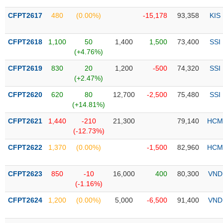
Tổng
VS-
quan
SECTOR
CFPT2617
480
(0.00%)
-15,178
93,358
KIS
Giao
dịch
CFPT2618
1,100
50
1,400
1,500
73,400
SSI
(+4.76%)
Tài
chính
CFPT2619
830
20
1,200
-500
74,320
SSI
NĂNG
(+2.47%)
Phân
LƯỢNG
tích
CFPT2620
620
80
12,700
-2,500
75,480
SSI
kỹ
(+14.81%)
thuật
CFPT2621
1,440
-210
21,300
79,140
HCM
Hồ
(-12.73%)
NGUYÊN
sơ
VẬT
CFPT2622
1,370
(0.00%)
-1,500
82,960
HCM
doanh
LIỆU
nghiệp
CFPT2623
850
-10
16,000
400
80,300
VND
Tin
(-1.16%)
tức
sự
CFPT2624
1,200
(0.00%)
5,000
-6,500
91,400
VND
CÔNG
kiện
NGHIỆP
Tài