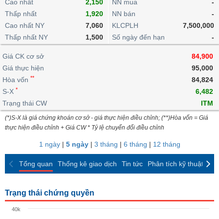
khoản
Cao nhất
2,150
NN mua
-
lai
dịch
lỗ
Phân
Vĩ
Thấp nhất
Thống
1,920
NN bán
-
Định
tích
mô
BẤT
Chứng
IR
Giao
kê
Chứng
Cao nhất NY
7,060
KLCPLH
7,500,000
giá
kỹ
ĐỘNG
quyền
Awards
dịch
giao
quyền
Thấp nhất NY
1,500
Số ngày đến hạn
-
thuật
SẢN
Nước
nội
dịch
Trái
ngoài
Tổng
bộ
Bảng
Giá CK cơ sở
phiếu
84,900
Tin
quan
giá
Đào
doanh
Giá thực hiện
95,000
Tự
Niên
tức
TÀI
trực
tạo
nghiệp
**
doanh
Hòa vốn
Thống
84,824
giám
CHÍNH
tuyến
kê
*
S-X
6,482
Top
Tài
giao
Bộ
Trạng thái CW
ITM
cổ
liệu
dịch
Dịch
lọc
phiếu
cổ
(*)S-X là giá chứng khoán cơ sở - giá thực hiện điều chỉnh; (**)Hòa vốn = Giá
HÀNG
vụ
cổ
Định
đông
thực hiện điều chỉnh + Giá CW * Tỷ lệ chuyển đổi điều chỉnh
HÓA
Bản
phiếu
giá
đồ
1 ngày
|
5 ngày
|
3 tháng
|
6 tháng
|
12 tháng
So
ngành
sánh
KINH
Tổng quan
Thống kê giao dịch
Tin tức
Phân tích kỹ thuật
CK
cổ
Thống
TẾ
phiếu
kê
giao
Trạng thái chứng quyền
Báo
dịch
cáo
THẾ
40k
phân
GIỚI