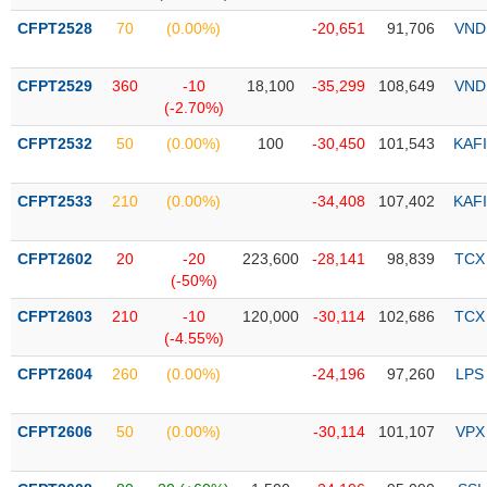
CFPT2528
70
(0.00%)
-20,651
91,706
VND
Trạng
thái
NGÀNH
cổ
CFPT2529
360
-10
18,100
-35,299
108,649
VND
phiếu
(-2.70%)
CFPT2532
50
(0.00%)
100
-30,450
101,543
KAFI
Quy
DOANH
mô
NGHIỆP
thị
CFPT2533
210
(0.00%)
-34,408
107,402
KAFI
trường
Niêm
CFPT2602
20
-20
223,600
-28,141
98,839
TCX
CỔ
yết
(-50%)
PHIẾU
Niêm
CFPT2603
210
-10
120,000
-30,114
102,686
TCX
yết
(-4.55%)
mới
PHÁI
CFPT2604
260
(0.00%)
-24,196
97,260
LPS
Niêm
SINH
yết
CFPT2606
50
(0.00%)
-30,114
101,107
VPX
bổ
sung
TRÁI