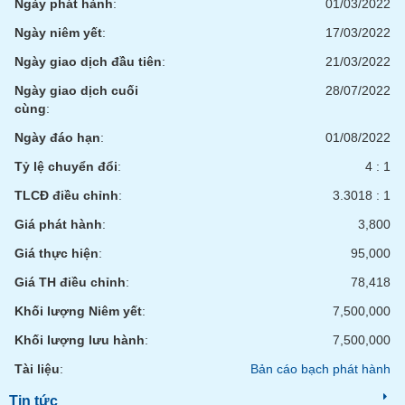
tài
Ngày phát hành
:
01/03/2022
chính
Ngày niêm yết
:
17/03/2022
Ngày giao dịch đầu tiên
:
21/03/2022
Ngày giao dịch cuối
28/07/2022
cùng
:
Ngày đáo hạn
:
01/08/2022
Tỷ lệ chuyển đổi
:
4 : 1
TLCĐ điều chỉnh
:
3.3018 : 1
Giá phát hành
:
3,800
Giá thực hiện
:
95,000
Giá TH điều chỉnh
:
78,418
Khối lượng Niêm yết
:
7,500,000
Khối lượng lưu hành
:
7,500,000
Tài liệu
:
Bản cáo bạch phát hành
Tin tức