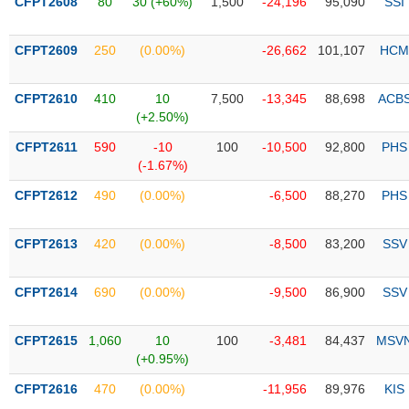
PHIẾU
CFPT2608
80
30 (+60%)
1,500
-24,196
95,090
SSI
Hủy
niêm
yết
CFPT2609
250
(0.00%)
-26,662
101,107
HCM
Theo
CÔNG
dõi
CFPT2610
410
10
7,500
-13,345
88,698
ACB
CỤ
đặc
(+2.50%)
ĐẦU
biệt
TƯ
CFPT2611
590
-10
100
-10,500
92,800
PHS
Không
(-1.67%)
được
CFPT2612
490
(0.00%)
-6,500
88,270
PHS
ký
XUẤT
quỹ
DỮ
LIỆU
CFPT2613
420
(0.00%)
-8,500
83,200
SSV
Danh
mục
ETF
CFPT2614
690
(0.00%)
-9,500
86,900
SSV
TIN
Cổ
MỚI
phiếu
CFPT2615
1,060
10
100
-3,481
84,437
MSV
chi
(+0.95%)
Ngành
tiết
(-)
CFPT2616
470
(0.00%)
-11,956
89,976
KIS