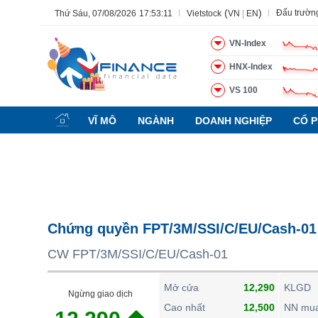
(
)
Đấu trườn
Thứ Sáu, 07/08/2026
17:53:12
Vietstock
VN
|
EN
VN-Index
HNX-Index
VS 100
Tất cả
Tính năng
Ngành
Mã chứng khoán
Lãnh đạ
VĨ MÔ
NGÀNH
DOANH NGHIỆP
CỔ P
Tính năng
(-)
VIETSTOCK
CHỨNG KHOÁN
DOANH NGHIỆP
Chứng quyền FPT/3M/SSI/C/EU/Cash-01
BẤT ĐỘNG SẢN
CW FPT/3M/SSI/C/EU/Cash-01
TÀI CHÍNH
HÀNG HÓA
Mở cửa
12,290
KLGD
Ngừng giao dịch
KINH TẾ
Cao nhất
12,500
NN mu