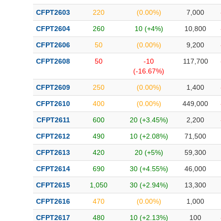
Bài viết của tác giả
(-)
CFPT2603
220
(0.00%)
7,000
CFPT2604
260
10 (+4%)
10,800
Báo cáo phân tích
(-)
CFPT2606
50
(0.00%)
9,200
CFPT2608
50
-10
117,700
Thuật ngữ
(-)
(-16.67%)
CFPT2609
250
(0.00%)
1,400
Dịch vụ
(-)
CFPT2610
400
(0.00%)
449,000
CFPT2611
600
20 (+3.45%)
2,200
Đào tạo
CFPT2612
490
10 (+2.08%)
71,500
Sách tài chính
CFPT2613
420
20 (+5%)
59,300
Công cụ đầu tư
CFPT2614
690
30 (+4.55%)
46,000
Truyền thông tài chính
CFPT2615
1,050
30 (+2.94%)
13,300
Dữ liệu tài chính
CFPT2616
470
(0.00%)
1,000
CFPT2617
480
10 (+2.13%)
100