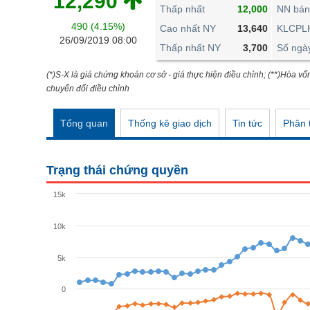
12,290
THẾ GIỚI
Thấp nhất
12,000
NN bán
490 (4.15%)
ĐÔNG DƯƠNG
Cao nhất NY
13,640
KLCPL
26/09/2019 08:00
Thấp nhất NY
3,700
Số ngà
TÀI CHÍNH CÁ NHÂN
PHÂN TÍCH
(*)S-X là giá chứng khoán cơ sở - giá thực hiện điều chỉnh; (**)Hòa vố
chuyển đổi điều chỉnh
Ngành
(-)
Tổng quan
Thống kê giao dịch
Tin tức
Phân t
VS-SECTOR
NĂNG LƯỢNG
Trạng thái chứng quyền
NGUYÊN VẬT LIỆU
15k
CÔNG NGHIỆP
10k
TIÊU DÙNG KHÔNG THIẾT YẾU
TIÊU DÙNG THIẾT YẾU
5k
CHĂM SÓC SỨC KHỎE
0