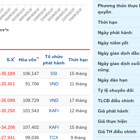
Phương thức thực 
019
18/09/2019
04/09/2019
16/09/2019
02/09/2019
12/09/2019
28/08/2019
24/09/2019
10/09/2019
/08/2019
22/09/2019
08/09/2019
quyền
:
Thời hạn
:
ice*n
Ngày phát hành
:
Ngày niêm yết
:
Ngày giao dịch đầu 
Tổ chức
*
**
S-X
Hòa vốn
Thời hạn
phát hành
Ngày giao dịch cuố
cùng
:
-35,189
106,147
SSI
15 tháng
ền
Hợp đồng tương lai
Trái phiếu
Ngày đáo hạn
:
-20,451
91,706
VND
11 tháng
Tỷ lệ chuyển đổi
:
-35,099
108,729
VND
17 tháng
TLCĐ điều chỉnh
:
-30,250
101,543
KAFI
12 tháng
Giá phát hành
:
Giá thực hiện
:
-34,208
107,402
KAFI
15 tháng
Giá TH điều chỉnh
:
-27,941
99,036
TCX
9 tháng