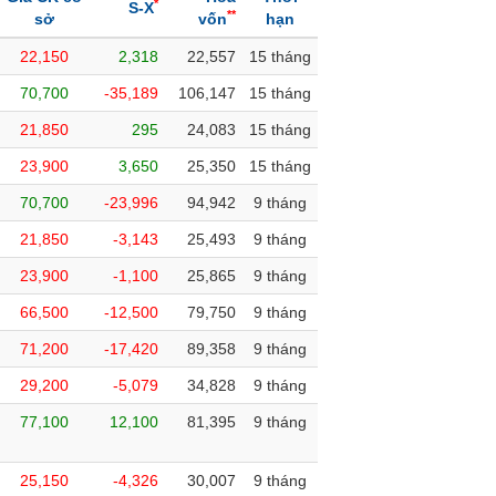
*
S-X
**
sở
vốn
hạn
22,150
2,318
22,557
15 tháng
70,700
-35,189
106,147
15 tháng
21,850
295
24,083
15 tháng
23,900
3,650
25,350
15 tháng
70,700
-23,996
94,942
9 tháng
21,850
-3,143
25,493
9 tháng
23,900
-1,100
25,865
9 tháng
66,500
-12,500
79,750
9 tháng
71,200
-17,420
89,358
9 tháng
29,200
-5,079
34,828
9 tháng
77,100
12,100
81,395
9 tháng
25,150
-4,326
30,007
9 tháng