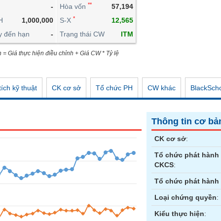
**
-
Hòa vốn
57,194
CÔNG CỤ ĐẦU TƯ
*
H
1,000,000
S-X
12,565
XUẤT DỮ LIỆU
y đến hạn
-
Trạng thái CW
ITM
TIN MỚI
n = Giá thực hiện điều chỉnh + Giá CW * Tỷ lệ
ích kỹ thuật
CK cơ sở
Tổ chức PH
CW khác
BlackSch
Thông tin cơ bả
CK cơ sở
:
Tổ chức phát hành
CKCS
:
Tổ chức phát hành
Loại chứng quyền
:
Kiểu thực hiện
: