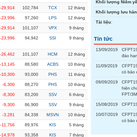
Khối lượng Niêm yế
-29,914
102,784
TCX
12 tháng
Khối lượng lưu hà
-23,996
97,260
LPS
12 tháng
Tài liệu
:
-29,914
101,107
VPX
9 tháng
-23,996
94,942
SSI
9 tháng
Tin tức
13/09/2019
CFPT19
-26,462
101,107
HCM
12 tháng
đáo hạ
-13,145
88,580
ACBS
10 tháng
11/09/2019
CFPT190
có bảo
-10,300
93,000
PHS
11 tháng
09/09/2019
CFPT190
-6,300
88,270
PHS
10 tháng
hiện ch
FPT/3M
-8,300
83,200
SSV
6 tháng
15/08/2019
CFPT190
-9,300
86,900
SSV
9 tháng
10/07/2019
CFPT190
-3,281
84,338
MSVN
10 tháng
có bảo
-11,756
89,976
KIS
5 tháng
-14,978
93,358
KIS
7 tháng