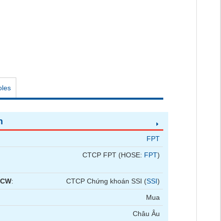
oles
n
FPT
CTCP FPT (HOSE:
FPT
)
 CW
:
CTCP Chứng khoán SSI (
SSI
)
Mua
Châu Âu