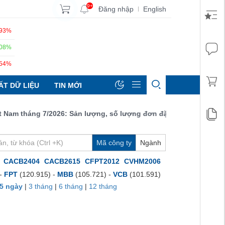
9+
Đăng nhập
English
|
.93%
.08%
.54%
ẤT DỮ LIỆU
TIN MỚI
m tháng 7/2026: Sản lượng, số lượng đơn đặt hàng mới và xuất kh
Mã công ty
Ngành
CACB2404
CACB2615
CFPT2012
CVHM2006
 -
FPT
(120.915) -
MBB
(105.721) -
VCB
(101.591)
5 ngày
|
3 tháng
|
6 tháng
|
12 tháng