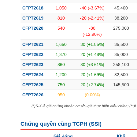
CFPT2618
1,050
-40 (-3.67%)
45,400
CFPT2619
810
-20 (-2.41%)
38,200
CFPT2620
540
-80
275,000
(-12.90%)
CFPT2621
1,650
30 (+1.85%)
35,500
CFPT2622
1,370
20 (+1.48%)
35,000
CFPT2623
860
30 (+3.61%)
258,100
CFPT2624
1,200
20 (+1.69%)
32,500
CFPT2625
750
20 (+2.74%)
145,500
CFPT2626
950
(0.00%)
(*)S-X là giá chứng khoán cơ sở - giá thực hiện điều chỉnh; (**
Chứng quyền cùng TCPH (
SSI
)
Giá đóng
Khối