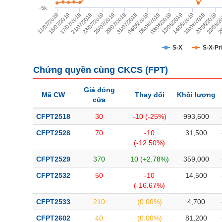
TÀI CHÍNH
-5k
29/07/2019
22/08/2
15/07/2019
08/08/2019
25/07/2019
20/08/2019
11/07/2019
06/08/2019
23/07/2019
18/08/2019
04/08/2019
21/07/2019
14/08/2019
31/07/2019
26
17/07/2019
12/08/2019
CÔNG NGHỆ THÔNG TIN
DỊCH VỤ TRUYỀN THÔNG
S-X
S-X-Pr
TIỆN ÍCH
Chứng quyền cùng CKCS (
FPT
)
BẤT ĐỘNG SẢN
Giá đóng
Mã CW
Thay đổi
Khối lượng
cửa
Mã chứng khoán
(-)
CFPT2518
30
-10 (-25%)
993,600
Tất cả
Cổ phiếu
Chỉ số
Chứng chỉ quỹ
Chứng quy
CFPT2528
70
-10
31,500
(-12.50%)
Lãnh đạo
(-)
CFPT2529
370
10 (+2.78%)
359,000
Tất cả
Người nội bộ
Người liên quan
Cổ đông lớn
CFPT2532
50
-10
14,500
(-16.67%)
Tin tức
(-)
CFPT2533
210
(0.00%)
4,700
CFPT2602
40
(0.00%)
81,200