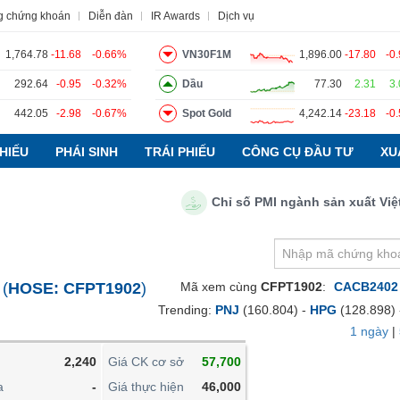
g chứng khoán
Diễn đàn
IR Awards
Dịch vụ
1,764.78
-11.68
-0.66%
VN30F1M
1,896.00
-17.80
-0
292.64
-0.95
-0.32%
Dầu
77.30
2.31
3
442.05
-2.98
-0.67%
Spot Gold
4,242.14
-23.18
-0
o
Tin tức
Báo cáo phân tích
Thuật ngữ
Dịch vụ
HIẾU
PHÁI SINH
TRÁI PHIẾU
CÔNG CỤ ĐẦU TƯ
XU
Chỉ số PMI ngành sản xuất Việt Na
VIETSTOCKFINANCE
VĨ MÔ
NGÀNH
(
HOSE:
CFPT1902
)
Mã xem cùng
CFPT1902
:
CACB2402
DOANH NGHIỆP
Trending:
PNJ
(160.804) -
HPG
(128.898)
CỔ PHIẾU
1 ngày
|
PHÁI SINH
2,240
Giá CK cơ sở
57,700
TRÁI PHIẾU
a
-
Giá thực hiện
46,000