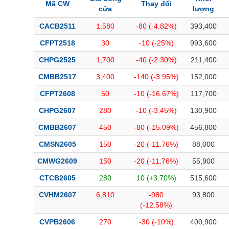
Mã CW
Thay đổi
cửa
lượng
CACB2511
1,580
-80 (-4.82%)
393,400
CFPT2518
30
-10 (-25%)
993,600
CHPG2525
1,700
-40 (-2.30%)
211,400
CMBB2517
3,400
-140 (-3.95%)
152,000
CFPT2608
50
-10 (-16.67%)
117,700
CHPG2607
280
-10 (-3.45%)
130,900
CMBB2607
450
-80 (-15.09%)
456,800
CMSN2605
150
-20 (-11.76%)
88,000
CMWG2609
150
-20 (-11.76%)
55,900
CTCB2605
280
10 (+3.70%)
515,600
CVHM2607
6,810
-980
93,800
(-12.58%)
CVPB2606
270
-30 (-10%)
400,900