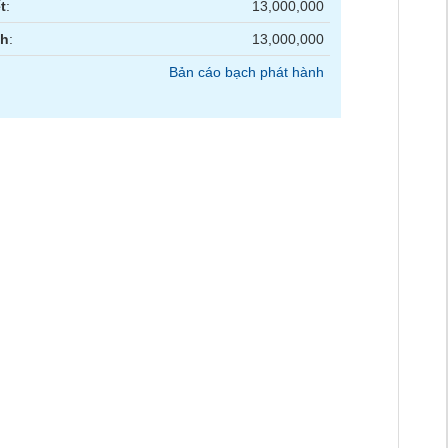
t
:
13,000,000
nh
:
13,000,000
Bản cáo bạch phát hành