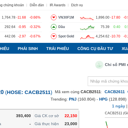
ng chứng khoán
Diễn đàn
IR Awards
Dịch vụ
1,764.78
-11.68
-0.66%
VN30F1M
1,896.00
-17.80
-0
292.64
-0.95
-0.32%
Dầu
75.39
0.40
0
442.06
-2.97
-0.67%
Spot Gold
4,254.62
-10.70
-0
o
Tin tức
Báo cáo phân tích
Thuật ngữ
Dịch vụ
HIẾU
PHÁI SINH
TRÁI PHIẾU
CÔNG CỤ ĐẦU TƯ
XU
Chỉ số PMI ngàn
VIETSTOCKFINANCE
VĨ MÔ
NGÀNH
20
(
HOSE:
CACB2511
)
Mã xem cùng
CACB2511
:
CACB2611
DOANH NGHIỆP
Trending:
PNJ
(160.804) -
HPG
(128.898)
CỔ PHIẾU
1 ngày
PHÁI SINH
CACB2511
(Gi
393,400
Giá CK cơ sở
22,150
TRÁI PHIẾU
a
-
Giá thực hiện
23,000