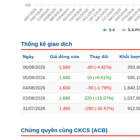
TÀI CHÍNH
-10k
29/07/2025
17/12/2025
11/08/2025
30/12/2025
24/08/2025
14/01/2026
08/09/2025
27/01/2026
21/09/2025
09/02/202
02/10/2025
01/0
15/10/2025
28/10/2025
10/11/2025
23/11/2025
04/12/2025
16/07/2025
CÔNG NGHỆ THÔNG TIN
DỊCH VỤ TRUYỀN THÔNG
S-X
S-X-Pr
TIỆN ÍCH
Thống kê giao dịch
BẤT ĐỘNG SẢN
Ngày
Giá đóng cửa
Thay đổi
Khối lượ
Mã chứng khoán
(-)
06/08/2026
1,580
-80 (-4.82%)
393,4
05/08/2026
1,660
10 (+0.61%)
595,1
Tất cả
Cổ phiếu
Chỉ số
Chứng chỉ quỹ
Chứng quy
04/08/2026
1,650
-30 (-1.79%)
1,840,1
Lãnh đạo
(-)
03/08/2026
1,680
220 (+15.07%)
1,037,8
31/07/2026
1,460
-290 (-16.57%)
912,5
Tất cả
Người nội bộ
Người liên quan
Cổ đông lớn
Tin tức
(-)
Chứng quyền cùng CKCS (
ACB
)