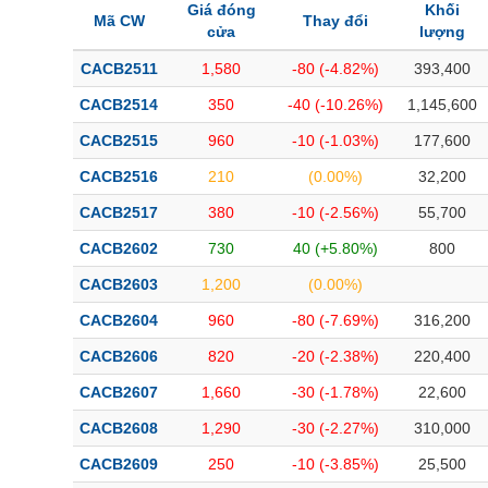
Giá đóng
Khối
Bài viết của tác giả
(-)
Mã CW
Thay đổi
cửa
lượng
CACB2511
1,580
-80 (-4.82%)
393,400
Báo cáo phân tích
(-)
CACB2514
350
-40 (-10.26%)
1,145,600
CACB2515
960
-10 (-1.03%)
177,600
Thuật ngữ
(-)
CACB2516
210
(0.00%)
32,200
CACB2517
380
-10 (-2.56%)
55,700
Dịch vụ
(-)
CACB2602
730
40 (+5.80%)
800
Đào tạo
CACB2603
1,200
(0.00%)
Sách tài chính
CACB2604
960
-80 (-7.69%)
316,200
Công cụ đầu tư
CACB2606
820
-20 (-2.38%)
220,400
Truyền thông tài chính
CACB2607
1,660
-30 (-1.78%)
22,600
Dữ liệu tài chính
CACB2608
1,290
-30 (-2.27%)
310,000
CACB2609
250
-10 (-3.85%)
25,500