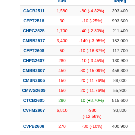
cửa
lượng
CACB2511
1,580
-80 (-4.82%)
393,400
CFPT2518
30
-10 (-25%)
993,600
CHPG2525
1,700
-40 (-2.30%)
211,400
CMBB2517
3,400
-140 (-3.95%)
152,000
CFPT2608
50
-10 (-16.67%)
117,700
CHPG2607
280
-10 (-3.45%)
130,900
CMBB2607
450
-80 (-15.09%)
456,800
CMSN2605
150
-20 (-11.76%)
88,000
CMWG2609
150
-20 (-11.76%)
55,900
CTCB2605
280
10 (+3.70%)
515,600
CVHM2607
6,810
-980
93,800
(-12.58%)
CVPB2606
270
-30 (-10%)
400,900