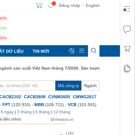
9+
Đăng nhập
English
|
.93%
.53%
.25%
ẤT DỮ LIỆU
TIN MỚI
h sản xuất Việt Nam tháng 7/2026: Sản lượng, số lượng đơn đặt h
Mã công ty
Ngành
CACB2102
CACB2608
CVNM2605
CMWG2617
 -
FPT
(120.915) -
MBB
(105.721) -
VCB
(101.591)
|
5 ngày
|
3 tháng
|
6 tháng
|
12 tháng
á điều chỉnh)
@Vietstock.vn
1,650