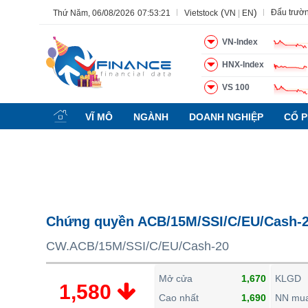
(
)
Đấu trườ
Thứ Năm, 06/08/2026
07:53:22
Vietstock
VN
|
EN
VN-Index
HNX-Index
VS 100
Tất cả
Tính năng
Ngành
Mã chứng khoán
Lãnh đạ
VĨ MÔ
NGÀNH
DOANH NGHIỆP
CỔ P
Tính năng
(-)
VIETSTOCK
CHỨNG KHOÁN
DOANH NGHIỆP
Chứng quyền ACB/15M/SSI/C/EU/Cash-
BẤT ĐỘNG SẢN
CW.ACB/15M/SSI/C/EU/Cash-20
TÀI CHÍNH
HÀNG HÓA
Mở cửa
1,670
KLGD
1,580
KINH TẾ
Cao nhất
1,690
NN mu