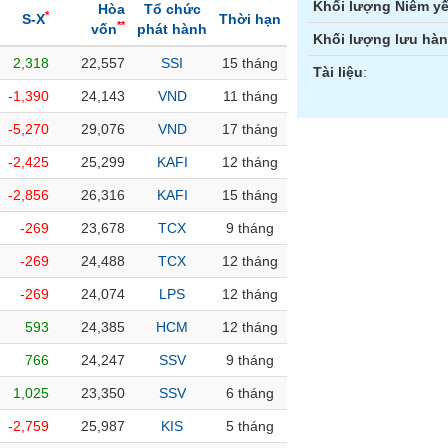
Khối lượng Niêm yế
Hòa
Tổ chức
*
S-X
Thời hạn
**
vốn
phát hành
Khối lượng lưu hà
2,318
22,557
SSI
15 tháng
Tài liệu
:
-1,390
24,143
VND
11 tháng
-5,270
29,076
VND
17 tháng
-2,425
25,299
KAFI
12 tháng
-2,856
26,316
KAFI
15 tháng
-269
23,678
TCX
9 tháng
-269
24,488
TCX
12 tháng
-269
24,074
LPS
12 tháng
593
24,385
HCM
12 tháng
766
24,247
SSV
9 tháng
1,025
23,350
SSV
6 tháng
-2,759
25,987
KIS
5 tháng