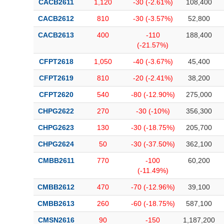
CACB2611
1,120
-30 (-2.61%)
108,400
CACB2612
810
-30 (-3.57%)
52,800
CACB2613
400
-110
188,400
(-21.57%)
CFPT2618
1,050
-40 (-3.67%)
45,400
CFPT2619
810
-20 (-2.41%)
38,200
CFPT2620
540
-80 (-12.90%)
275,000
CHPG2622
270
-30 (-10%)
356,300
CHPG2623
130
-30 (-18.75%)
205,700
CHPG2624
50
-30 (-37.50%)
362,100
CMBB2611
770
-100
60,200
(-11.49%)
CMBB2612
470
-70 (-12.96%)
39,100
CMBB2613
260
-60 (-18.75%)
587,100
CMSN2616
90
-150
1,187,200