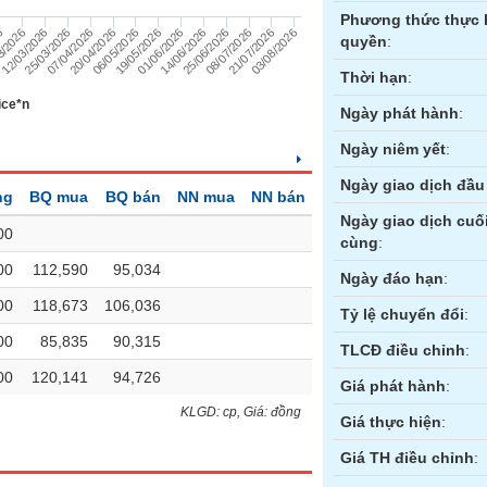
Phương thức thực 
19/05/2026
01/06/2026
14/06/2026
25/06/2026
6
08/07/2026
3/2026
21/07/2026
12/03/2026
03/08/2026
25/03/2026
07/04/2026
20/04/2026
06/05/2026
quyền
:
Thời hạn
:
ice*n
Ngày phát hành
:
Ngày niêm yết
:
Ngày giao dịch đầu 
ng
BQ mua
BQ bán
NN mua
NN bán
Ngày giao dịch cuố
00
cùng
:
00
112,590
95,034
ền
Hợp đồng tương lai
Trái phiếu
Ngày đáo hạn
:
00
118,673
106,036
Tỷ lệ chuyển đổi
:
00
85,835
90,315
TLCĐ điều chỉnh
:
00
120,141
94,726
Giá phát hành
:
KLGD: cp, Giá: đồng
Giá thực hiện
:
Giá TH điều chỉnh
: