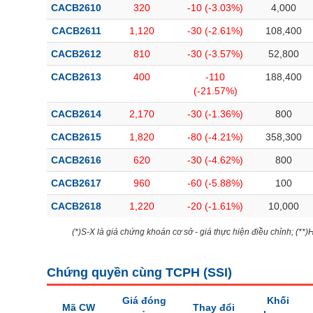
CACB2610
320
-10 (-3.03%)
4,000
CACB2611
1,120
-30 (-2.61%)
108,400
CACB2612
810
-30 (-3.57%)
52,800
CACB2613
400
-110
188,400
(-21.57%)
CACB2614
2,170
-30 (-1.36%)
800
CACB2615
1,820
-80 (-4.21%)
358,300
CACB2616
620
-30 (-4.62%)
800
CACB2617
960
-60 (-5.88%)
100
CACB2618
1,220
-20 (-1.61%)
10,000
(*)S-X là giá chứng khoán cơ sở - giá thực hiện điều chỉnh; (**
Chứng quyền cùng TCPH (
SSI
)
Giá đóng
Khối
Mã CW
Thay đổi