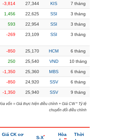
-3,814
27,344
KIS
7 tháng
1,456
22,625
SSI
3 tháng
593
22,954
SSI
3 tháng
-269
23,109
SSI
3 tháng
-850
25,170
HCM
6 tháng
250
25,540
VND
10 tháng
-1,350
25,360
MBS
6 tháng
-850
24,920
SSV
6 tháng
-1,350
25,940
SSV
9 tháng
)Hòa vốn = Giá thực hiện điều chỉnh + Giá CW * Tỷ lệ
chuyển đổi điều chỉnh
Giá CK cơ
Hòa
Thời
*
S-X
**