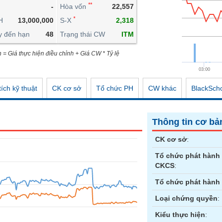
**
-
Hòa vốn
22,557
CÔNG CỤ ĐẦU TƯ
*
H
13,000,000
S-X
2,318
XUẤT DỮ LIỆU
y đến hạn
48
Trạng thái CW
ITM
TIN MỚI
n = Giá thực hiện điều chỉnh + Giá CW * Tỷ lệ
03:00
ích kỹ thuật
CK cơ sở
Tổ chức PH
CW khác
BlackSch
Thông tin cơ bả
CK cơ sở
:
Tổ chức phát hành
CKCS
:
Tổ chức phát hành
Loại chứng quyền
:
Kiểu thực hiện
: