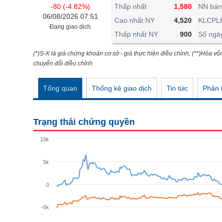
THẾ GIỚI
-80 (-4.82%)
Thấp nhất
1,580
NN bán
06/08/2026 07:51
ĐÔNG DƯƠNG
Cao nhất NY
4,520
KLCPL
Đang giao dịch
Thấp nhất NY
900
Số ngà
TÀI CHÍNH CÁ NHÂN
PHÂN TÍCH
(*)S-X là giá chứng khoán cơ sở - giá thực hiện điều chỉnh; (**)Hòa vố
chuyển đổi điều chỉnh
Ngành
(-)
Tổng quan
Thống kê giao dịch
Tin tức
Phân t
VS-SECTOR
NĂNG LƯỢNG
Trạng thái chứng quyền
NGUYÊN VẬT LIỆU
10k
CÔNG NGHIỆP
5k
TIÊU DÙNG KHÔNG THIẾT YẾU
TIÊU DÙNG THIẾT YẾU
0
CHĂM SÓC SỨC KHỎE
-5k