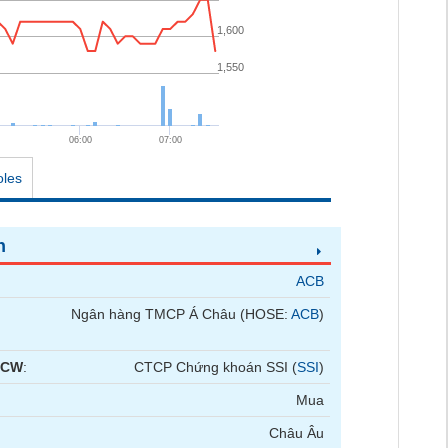
1,600
1,550
06:00
07:00
oles
n
ACB
Ngân hàng TMCP Á Châu (HOSE:
ACB
)
 CW
:
CTCP Chứng khoán SSI (
SSI
)
Mua
Châu Âu