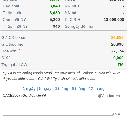
khoản
lai
dịch
lỗ
Phân
Vĩ
Cao nhất
3,840
NN mua
-
Thống
Định
tích
mô
BẤT
Chứng
IR
Thấp nhất
3,630
NN bán
-
Giao
kê
Chứng
giá
kỹ
ĐỘNG
quyền
Awards
Cao nhất NY
5,200
KLCPLH
18,000,000
dịch
giao
quyền
thuật
SẢN
Nước
nội
dịch
Thấp nhất NY
940
Số ngày đến hạn
-
Trái
ngoài
Tổng
bộ
Bảng
phiếu
Tin
quan
Giá CK cơ sở
26,950
giá
Đào
doanh
Tự
Niên
tức
TÀI
trực
tạo
Giá thực hiện
20,890
nghiệp
doanh
Thống
giám
CHÍNH
tuyến
**
Hòa vốn
27,124
kê
Top
Tài
*
S-X
6,060
giao
Bộ
cổ
liệu
dịch
Dịch
Trạng thái CW
lọc
ITM
phiếu
cổ
HÀNG
vụ
cổ
Định
(*)S-X là giá chứng khoán cơ sở - giá thực hiện điều chỉnh; (**)Hòa vốn = Giá
đông
HÓA
Bản
phiếu
thực hiện điều chỉnh + Giá CW * Tỷ lệ chuyển đổi điều chỉnh
giá
đồ
So
ngành
1 ngày
|
5 ngày
|
3 tháng
|
6 tháng
|
12 tháng
sánh
KINH
CACB2507
(Giá điều chỉnh)
@Vietstock.vn
cổ
Thống
TẾ
phiếu
kê
giao
Báo
3,590
dịch
cáo
THẾ
phân
GIỚI