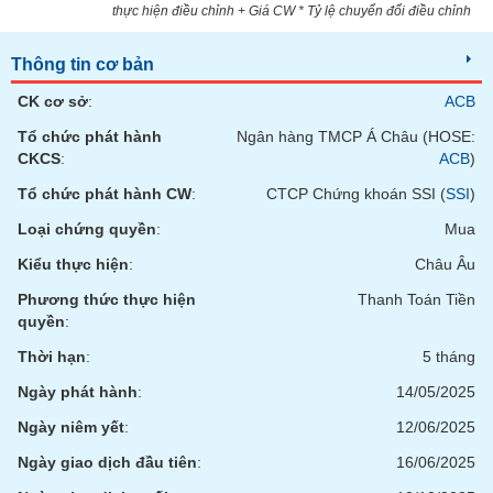
chính
thực hiện điều chỉnh + Giá CW * Tỷ lệ chuyển đổi điều chỉnh
Thông tin cơ bản
CK cơ sở
:
ACB
Công
cụ
Tổ chức phát hành
Ngân hàng TMCP Á Châu (HOSE:
đầu
CKCS
:
ACB
)
tư
Tổ chức phát hành CW
:
CTCP Chứng khoán SSI (
SSI
)
Loại chứng quyền
:
Mua
Kiểu thực hiện
:
Châu Âu
Truyền
Phương thức thực hiện
Thanh Toán Tiền
thông
quyền
:
tài
chính
Thời hạn
:
5 tháng
Ngày phát hành
:
14/05/2025
Ngày niêm yết
:
12/06/2025
Dữ
Ngày giao dịch đầu tiên
:
16/06/2025
liệu