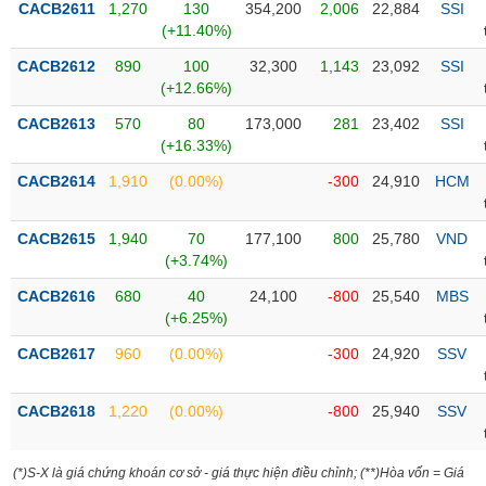
Tổng
VS-
CACB2611
1,270
130
354,200
2,006
22,884
SSI
quan
(+11.40%)
SECTOR
Giao
CACB2612
890
100
32,300
1,143
23,092
SSI
dịch
(+12.66%)
Tài
CACB2613
570
80
173,000
281
23,402
SSI
chính
(+16.33%)
NĂNG
Phân
LƯỢNG
CACB2614
1,910
(0.00%)
-300
24,910
HCM
tích
kỹ
CACB2615
1,940
70
177,100
800
25,780
VND
thuật
(+3.74%)
Hồ
NGUYÊN
CACB2616
680
40
24,100
-800
25,540
MBS
sơ
VẬT
(+6.25%)
doanh
LIỆU
nghiệp
CACB2617
960
(0.00%)
-300
24,920
SSV
Tin
tức
CACB2618
1,220
(0.00%)
-800
25,940
SSV
sự
CÔNG
kiện
NGHIỆP
(*)S-X là giá chứng khoán cơ sở - giá thực hiện điều chỉnh; (**)Hòa vốn = Giá
Tài