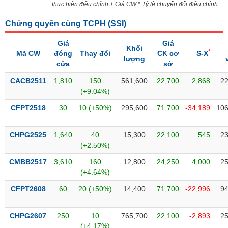
thực hiện điều chỉnh + Giá CW * Tỷ lệ chuyển đổi điều chỉnh
liệu
Chứng quyền cùng TCPH (
SSI
)
Tâm
lý
TIÊU
Giá
Giá
Khối
thị
*
DÙNG
Mã CW
đóng
Thay đổi
CK cơ
S-X
lượng
trường
KHÔNG
cửa
sở
THIẾT
CACB2511
1,810
150
561,600
22,700
2,868
22
YẾU
(+9.04%)
CFPT2518
30
10 (+50%)
295,600
71,700
-34,189
106
CHPG2525
1,640
40
15,300
22,100
545
23
TIÊU
(+2.50%)
DÙNG
THIẾT
CMBB2517
3,610
160
12,800
24,250
4,000
25
YẾU
(+4.64%)
CFPT2608
60
20 (+50%)
14,400
71,700
-22,996
94
CHPG2607
250
10
765,700
22,100
-2,893
25
CHĂM
(+4.17%)