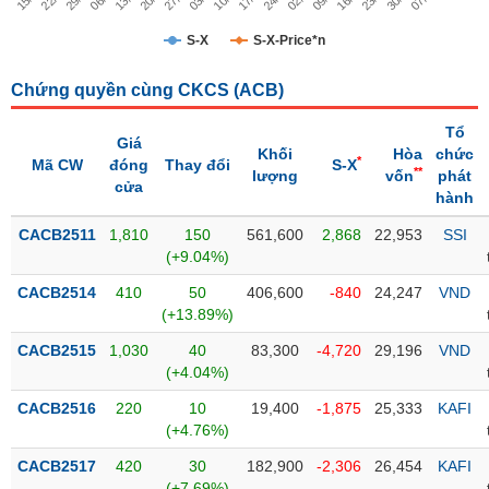
Trạng
S-X
S-X-Price*n
thái
NGÀNH
cổ
Chứng quyền cùng CKCS (
ACB
)
phiếu
Tổ
Giá
Quy
Khối
Hòa
chức
*
Mã CW
đóng
Thay đổi
S-X
DOANH
mô
**
lượng
vốn
phát
cửa
NGHIỆP
thị
hành
trường
CACB2511
1,810
150
561,600
2,868
22,953
SSI
Niêm
(+9.04%)
CỔ
yết
PHIẾU
CACB2514
410
50
406,600
-840
24,247
VND
Niêm
(+13.89%)
yết
CACB2515
1,030
40
83,300
-4,720
29,196
VND
mới
PHÁI
(+4.04%)
Niêm
SINH
CACB2516
220
10
19,400
-1,875
25,333
KAFI
yết
(+4.76%)
bổ
sung
CACB2517
420
30
182,900
-2,306
26,454
KAFI
TRÁI
(+7.69%)