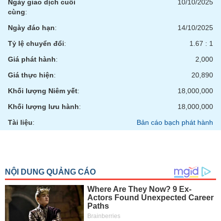
tài
Ngày giao dịch cuối
10/10/2025
chính
cùng
:
Ngày đáo hạn
:
14/10/2025
Tỷ lệ chuyển đổi
:
1.67 : 1
Giá phát hành
:
2,000
Giá thực hiện
:
20,890
Khối lượng Niêm yết
:
18,000,000
Khối lượng lưu hành
:
18,000,000
Tài liệu
:
Bản cáo bạch phát hành