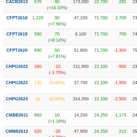
CACB2613
570
80
173,000
22,700
281
23
VỤ
(+16.33%)
TRUYỀN
THÔNG
CFPT2618
1,220
90
47,100
71,700
2,700
73
(+7.96%)
CFPT2619
930
70
6,100
71,700
700
74
(+8.14%)
TIỆN
CFPT2620
690
50
51,800
71,700
-1,300
75
ÍCH
(+7.81%)
CHPG2622
260
-10
211,900
22,100
-900
23
(-3.70%)
CHPG2623
130
(0.00%)
37,700
22,100
-1,900
24
BẤT
ĐỘNG
SẢN
CHPG2624
60
(0.00%)
324,300
22,100
-2,900
25
Mã
CMBB2611
860
10
14,200
24,250
1,173
24
chứng
(+1.18%)
khoán
(-)
CMBB2612
520
-20
47,900
24,250
212
25