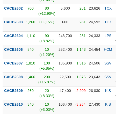
PHIẾU
Hủy
niêm
CACB2602
700
80
5,600
281
23,626
TCX
yết
(+12.90%)
Theo
CACB2603
1,260
60 (+5%)
600
281
24,592
TCX
CÔNG
dõi
CỤ
đặc
ĐẦU
CACB2604
1,110
90
243,700
281
24,333
LPS
biệt
TƯ
(+8.82%)
Không
CACB2606
840
10
252,400
1,143
24,454
HCM
được
(+1.20%)
ký
XUẤT
quỹ
DỮ
CACB2607
1,810
100
135,900
1,316
24,506
SSV
LIỆU
(+5.85%)
Danh
mục
CACB2608
1,460
200
22,500
1,575
23,643
SSV
ETF
(+15.87%)
TIN
Cổ
CACB2609
260
20
47,400
-2,209
26,030
KIS
MỚI
phiếu
(+8.33%)
chi
Ngành
CACB2610
340
10
106,400
-3,264
27,430
KIS
tiết
(-)
(+3.03%)