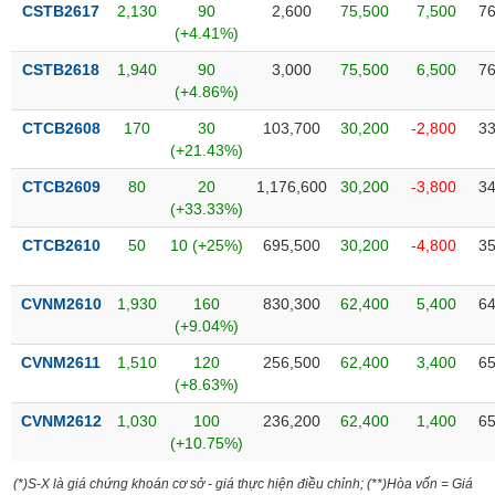
phân
CSTB2617
2,130
90
2,600
75,500
7,500
76
tích
(+4.41%)
(-)
CSTB2618
1,940
90
3,000
75,500
6,500
76
(+4.86%)
Thuật
CTCB2608
170
30
103,700
30,200
-2,800
33
ngữ
(-)
(+21.43%)
CTCB2609
80
20
1,176,600
30,200
-3,800
34
(+33.33%)
Dịch
vụ
CTCB2610
50
10 (+25%)
695,500
30,200
-4,800
35
(-)
CVNM2610
1,930
160
830,300
62,400
5,400
64
Đào
(+9.04%)
tạo
CVNM2611
1,510
120
256,500
62,400
3,400
65
(+8.63%)
CVNM2612
1,030
100
236,200
62,400
1,400
65
(+10.75%)
Sách
tài
(*)S-X là giá chứng khoán cơ sở - giá thực hiện điều chỉnh; (**)Hòa vốn = Giá