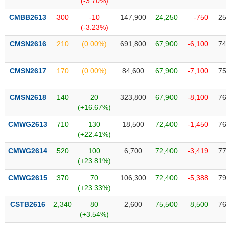
(-3.70%)
Tất cả
Cổ phiếu
Chỉ số
Chứng chỉ quỹ
Chứng q
CMBB2613
300
-10
147,900
24,250
-750
25
(-3.23%)
Lãnh
đạo
CMSN2616
210
(0.00%)
691,800
67,900
-6,100
74
(-)
Tất cả
Người nội bộ
Người liên quan
Cổ đông lớn
CMSN2617
170
(0.00%)
84,600
67,900
-7,100
75
Tin
CMSN2618
140
20
323,800
67,900
-8,100
76
tức
(+16.67%)
(-)
CMWG2613
710
130
18,500
72,400
-1,450
76
(+22.41%)
Bài
viết
CMWG2614
520
100
6,700
72,400
-3,419
77
của
(+23.81%)
tác
giả
CMWG2615
370
70
106,300
72,400
-5,388
79
(-)
(+23.33%)
CSTB2616
2,340
80
2,600
75,500
8,500
76
Báo
(+3.54%)
cáo