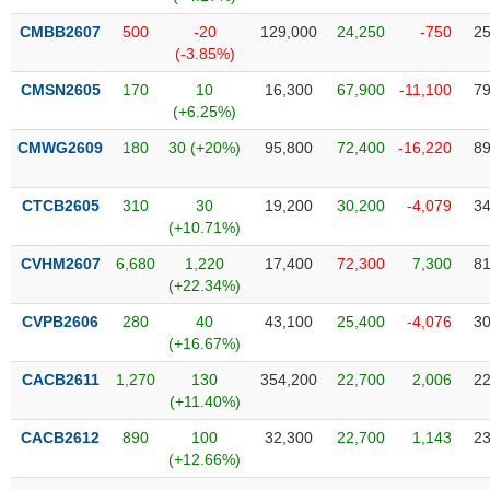
SÓC
SỨC
CMBB2607
500
-20
129,000
24,250
-750
25
KHỎE
(-3.85%)
CMSN2605
170
10
16,300
67,900
-11,100
79
(+6.25%)
CMWG2609
180
30 (+20%)
95,800
72,400
-16,220
89
TÀI
CHÍNH
CTCB2605
310
30
19,200
30,200
-4,079
34
(+10.71%)
CVHM2607
6,680
1,220
17,400
72,300
7,300
81
(+22.34%)
CÔNG
NGHỆ
CVPB2606
280
40
43,100
25,400
-4,076
30
THÔNG
(+16.67%)
TIN
CACB2611
1,270
130
354,200
22,700
2,006
22
(+11.40%)
CACB2612
890
100
32,300
22,700
1,143
23
(+12.66%)
DỊCH