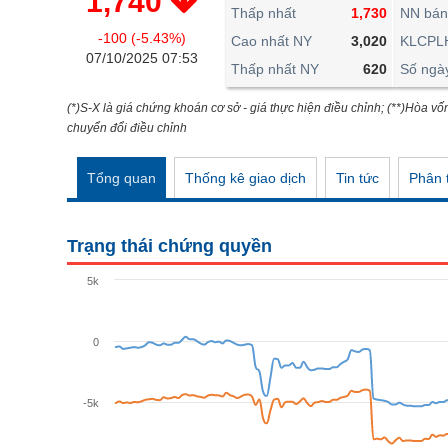
1,740
THẾ GIỚI
Thấp nhất
1,730
NN bán
-100 (-5.43%)
ĐÔNG DƯƠNG
Cao nhất NY
3,020
KLCPL
07/10/2025 07:53
Thấp nhất NY
620
Số ngà
TÀI CHÍNH CÁ NHÂN
PHÂN TÍCH
(*)S-X là giá chứng khoán cơ sở - giá thực hiện điều chỉnh; (**)Hòa vố
chuyển đổi điều chỉnh
Ngành
(-)
Tổng quan
Thống kê giao dịch
Tin tức
Phân t
VS-SECTOR
NĂNG LƯỢNG
Trạng thái chứng quyền
NGUYÊN VẬT LIỆU
5k
CÔNG NGHIỆP
TIÊU DÙNG KHÔNG THIẾT YẾU
0
TIÊU DÙNG THIẾT YẾU
-5k
CHĂM SÓC SỨC KHỎE