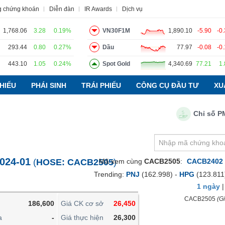
g chứng khoán
Diễn đàn
IR Awards
Dịch vụ
1,768.06
3.28
0.19%
VN30F1M
1,890.10
-5.90
-0
293.44
0.80
0.27%
Dầu
77.97
-0.08
-0
443.10
1.05
0.24%
Spot Gold
4,340.69
77.21
1
o
Tin tức
Báo cáo phân tích
Thuật ngữ
Dịch vụ
HIẾU
PHÁI SINH
TRÁI PHIẾU
CÔNG CỤ ĐẦU TƯ
XU
Chỉ số PMI n
VIETSTOCKFINANCE
VĨ MÔ
NGÀNH
024-01
(
HOSE:
CACB2505
Mã xem cùng
)
CACB2505
:
CACB2402
DOANH NGHIỆP
Trending:
PNJ
(162.998) -
HPG
(123.811
CỔ PHIẾU
1 ngày
PHÁI SINH
CACB2505
(Gi
186,600
Giá CK cơ sở
26,450
TRÁI PHIẾU
a
-
Giá thực hiện
26,300