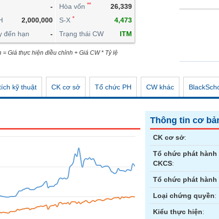
**
-
Hòa vốn
26,339
CÔNG CỤ ĐẦU TƯ
*
H
2,000,000
S-X
4,473
XUẤT DỮ LIỆU
y đến hạn
-
Trạng thái CW
ITM
TIN MỚI
n = Giá thực hiện điều chỉnh + Giá CW * Tỷ lệ
ích kỹ thuật
CK cơ sở
Tổ chức PH
CW khác
BlackSch
Thông tin cơ bả
CK cơ sở
:
Tổ chức phát hành
CKCS
:
Tổ chức phát hành
Loại chứng quyền
:
Kiểu thực hiện
: