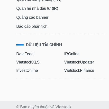
Quan hệ nhà đầu tư (IR)
Quảng cáo banner
Báo cáo phân tích
DỮ LIỆU TÀI CHÍNH
DataFeed
IROnline
VietstockXLS
VietstockUpdater
InvestOnline
VietstockFinance
© Bản quyền thuộc về Vietstock