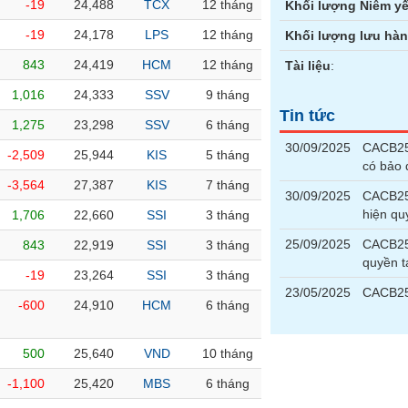
-19
24,488
TCX
12 tháng
Khối lượng Niêm yế
-19
24,178
LPS
12 tháng
Khối lượng lưu hà
843
24,419
HCM
12 tháng
Tài liệu
:
1,016
24,333
SSV
9 tháng
Tin tức
1,275
23,298
SSV
6 tháng
30/09/2025
CACB250
-2,509
25,944
KIS
5 tháng
có bảo
-3,564
27,387
KIS
7 tháng
30/09/2025
CACB250
hiện qu
1,706
22,660
SSI
3 tháng
25/09/2025
CACB25
843
22,919
SSI
3 tháng
quyền t
-19
23,264
SSI
3 tháng
23/05/2025
CACB25
-600
24,910
HCM
6 tháng
500
25,640
VND
10 tháng
-1,100
25,420
MBS
6 tháng