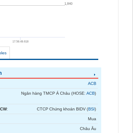
1,840
17:56:49.618
oles
n
ACB
Ngân hàng TMCP Á Châu (HOSE:
ACB
)
 CW
:
CTCP Chứng khoán BIDV (
BSI
)
Mua
Châu Âu