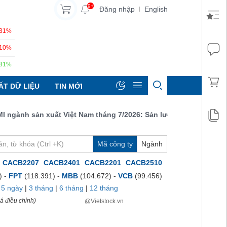
9+
Đăng nhập
English
|
.31%
.10%
.81%
ẤT DỮ LIỆU
TIN MỚI
gành sản xuất Việt Nam tháng 7/2026: Sản lượng, số lượng đơn đặ
Mã công ty
Ngành
CACB2207
CACB2401
CACB2201
CACB2510
) -
FPT
(118.391) -
MBB
(104.672) -
VCB
(99.456)
|
5 ngày
|
3 tháng
|
6 tháng
|
12 tháng
á điều chỉnh)
@Vietstock.vn