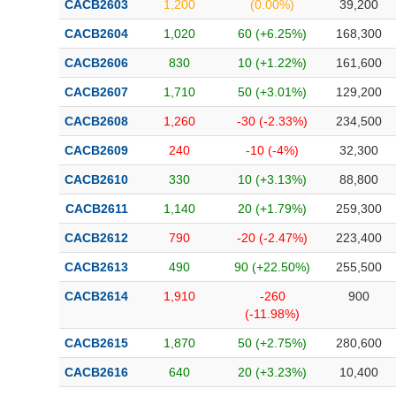
CACB2603
1,200
(0.00%)
39,200
Bài viết của tác giả
(-)
CACB2604
1,020
60 (+6.25%)
168,300
CACB2606
830
10 (+1.22%)
161,600
Báo cáo phân tích
(-)
CACB2607
1,710
50 (+3.01%)
129,200
CACB2608
1,260
-30 (-2.33%)
234,500
Thuật ngữ
(-)
CACB2609
240
-10 (-4%)
32,300
Dịch vụ
(-)
CACB2610
330
10 (+3.13%)
88,800
CACB2611
1,140
20 (+1.79%)
259,300
Đào tạo
CACB2612
790
-20 (-2.47%)
223,400
Sách tài chính
CACB2613
490
90 (+22.50%)
255,500
Công cụ đầu tư
CACB2614
1,910
-260
900
(-11.98%)
Truyền thông tài chính
CACB2615
1,870
50 (+2.75%)
280,600
Dữ liệu tài chính
CACB2616
640
20 (+3.23%)
10,400