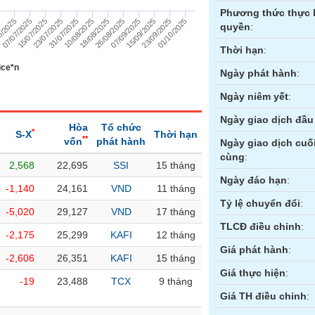
Phương thức thực 
23/09/2025
10/08/2025
6/2025
07/09/2025
23/07/2025
01/10/2025
18/08/2025
07/07/2025
15/09/2025
31/07/2025
5
26/08/2025
15/07/2025
quyền
:
Thời hạn
:
ice*n
Ngày phát hành
:
Ngày niêm yết
:
Ngày giao dịch đầu 
Hòa
Tổ chức
*
S-X
Thời hạn
**
vốn
phát hành
Ngày giao dịch cuố
cùng
:
2,568
22,695
SSI
15 tháng
ền
Hợp đồng tương lai
Trái phiếu
Ngày đáo hạn
:
-1,140
24,161
VND
11 tháng
Tỷ lệ chuyển đổi
:
-5,020
29,127
VND
17 tháng
TLCĐ điều chỉnh
:
-2,175
25,299
KAFI
12 tháng
Giá phát hành
:
-2,606
26,351
KAFI
15 tháng
Giá thực hiện
:
-19
23,488
TCX
9 tháng
Giá TH điều chỉnh
: