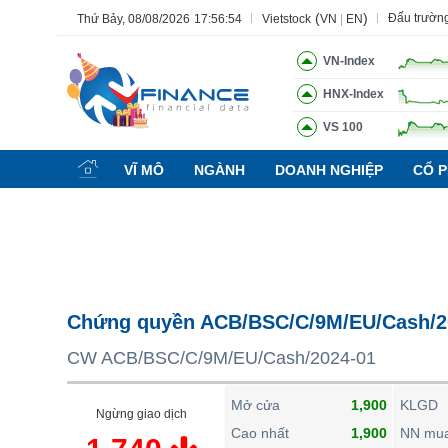
(
)
Đấu trườn
Thứ Bảy, 08/08/2026
17:56:55
Vietstock
VN
|
EN
VN-Index
HNX-Index
VS 100
Tất cả
Tính năng
Ngành
Mã chứng khoán
Lãnh đạ
VĨ MÔ
NGÀNH
DOANH NGHIỆP
CỔ P
Tính năng
(-)
VIETSTOCK
CHỨNG KHOÁN
DOANH NGHIỆP
Chứng quyền ACB/BSC/C/9M/EU/Cash/2
BẤT ĐỘNG SẢN
CW ACB/BSC/C/9M/EU/Cash/2024-01
TÀI CHÍNH
HÀNG HÓA
Mở cửa
1,900
KLGD
Ngừng giao dịch
KINH TẾ
Cao nhất
1,900
NN mu