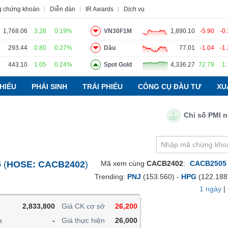
g chứng khoán
Diễn đàn
IR Awards
Dịch vụ
1,768.06
3.28
0.19%
VN30F1M
1,890.10
-5.90
-0
293.44
0.80
0.27%
Dầu
77.01
-1.04
-1
443.10
1.05
0.24%
Spot Gold
4,336.27
72.79
1
o
Tin tức
Báo cáo phân tích
Thuật ngữ
Dịch vụ
HIẾU
PHÁI SINH
TRÁI PHIẾU
CÔNG CỤ ĐẦU TƯ
XU
Chỉ số PMI ngành
VIETSTOCKFINANCE
VĨ MÔ
NGÀNH
6
(
HOSE:
CACB2402
)
Mã xem cùng
CACB2402
:
CACB2505
DOANH NGHIỆP
Trending:
PNJ
(153.560) -
HPG
(122.188
CỔ PHIẾU
1 ngày
|
PHÁI SINH
2,833,800
Giá CK cơ sở
26,200
TRÁI PHIẾU
a
-
Giá thực hiện
26,000