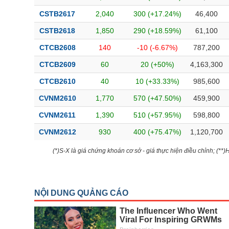
CSTB2617
2,040
300 (+17.24%)
46,400
CSTB2618
1,850
290 (+18.59%)
61,100
CTCB2608
140
-10 (-6.67%)
787,200
CTCB2609
60
20 (+50%)
4,163,300
CTCB2610
40
10 (+33.33%)
985,600
CVNM2610
1,770
570 (+47.50%)
459,900
CVNM2611
1,390
510 (+57.95%)
598,800
CVNM2612
930
400 (+75.47%)
1,120,700
(*)S-X là giá chứng khoán cơ sở - giá thực hiện điều chỉnh; (**