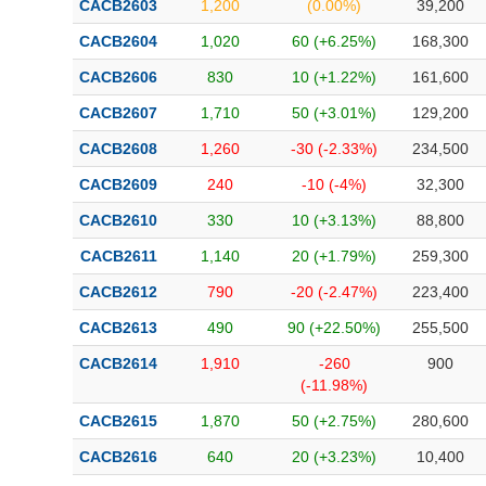
CACB2603
1,200
(0.00%)
39,200
Bài viết của tác giả
(-)
CACB2604
1,020
60 (+6.25%)
168,300
CACB2606
830
10 (+1.22%)
161,600
Báo cáo phân tích
(-)
CACB2607
1,710
50 (+3.01%)
129,200
CACB2608
1,260
-30 (-2.33%)
234,500
Thuật ngữ
(-)
CACB2609
240
-10 (-4%)
32,300
Dịch vụ
(-)
CACB2610
330
10 (+3.13%)
88,800
CACB2611
1,140
20 (+1.79%)
259,300
Đào tạo
CACB2612
790
-20 (-2.47%)
223,400
Sách tài chính
CACB2613
490
90 (+22.50%)
255,500
Công cụ đầu tư
CACB2614
1,910
-260
900
(-11.98%)
Truyền thông tài chính
CACB2615
1,870
50 (+2.75%)
280,600
Dữ liệu tài chính
CACB2616
640
20 (+3.23%)
10,400