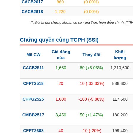
CACB2617
960
(0.00%)
CACB2618
1,220
(0.00%)
(*)S-X là giá chứng khoán cơ sở - giá thực hiện điều chỉnh; (**
Chứng quyền cùng TCPH (
SSI
)
Giá đóng
Khối
Mã CW
Thay đổi
cửa
lượng
CACB2511
1,660
80 (+5.06%)
1,210,600
CFPT2518
20
-10 (-33.33%)
588,600
CHPG2525
1,600
-100 (-5.88%)
117,600
CMBB2517
3,450
50 (+1.47%)
180,200
CFPT2608
40
-10 (-20%)
199,400