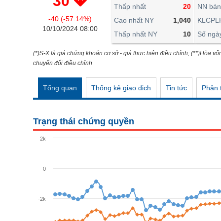
30
THẾ GIỚI
Thấp nhất
20
NN bán
-40 (-57.14%)
ĐÔNG DƯƠNG
Cao nhất NY
1,040
KLCPL
10/10/2024 08:00
Thấp nhất NY
10
Số ngà
TÀI CHÍNH CÁ NHÂN
PHÂN TÍCH
(*)S-X là giá chứng khoán cơ sở - giá thực hiện điều chỉnh; (**)Hòa vố
chuyển đổi điều chỉnh
Ngành
(-)
Tổng quan
Thống kê giao dịch
Tin tức
Phân t
VS-SECTOR
NĂNG LƯỢNG
Trạng thái chứng quyền
NGUYÊN VẬT LIỆU
2k
CÔNG NGHIỆP
TIÊU DÙNG KHÔNG THIẾT YẾU
0
TIÊU DÙNG THIẾT YẾU
-2k
CHĂM SÓC SỨC KHỎE