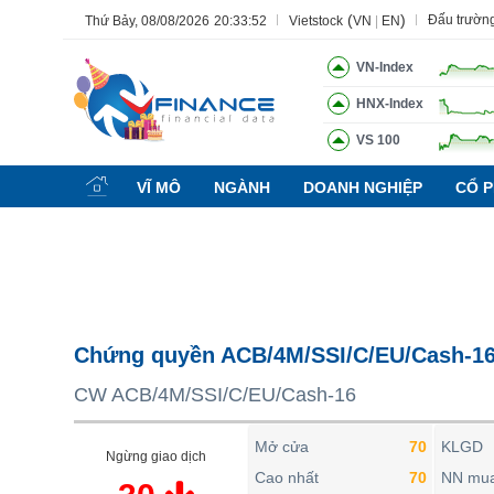
(
)
Đấu trườn
Thứ Bảy, 08/08/2026
20:33:53
Vietstock
VN
|
EN
VN-Index
HNX-Index
VS 100
Tất cả
Tính năng
Ngành
Mã chứng khoán
Lãnh đạ
VĨ MÔ
NGÀNH
DOANH NGHIỆP
CỔ P
Tính năng
(-)
VIETSTOCK
CHỨNG KHOÁN
DOANH NGHIỆP
Chứng quyền ACB/4M/SSI/C/EU/Cash-1
BẤT ĐỘNG SẢN
CW ACB/4M/SSI/C/EU/Cash-16
TÀI CHÍNH
HÀNG HÓA
Mở cửa
70
KLGD
Ngừng giao dịch
KINH TẾ
Cao nhất
70
NN mu