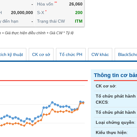
**
-
Hòa vốn
26,060
CÔNG CỤ ĐẦU TƯ
*
H
20,000,000
S-X
200
XUẤT DỮ LIỆU
y đến hạn
-
Trạng thái CW
ITM
TIN MỚI
n = Giá thực hiện điều chỉnh + Giá CW * Tỷ lệ
ích kỹ thuật
CK cơ sở
Tổ chức PH
CW khác
BlackSch
Thông tin cơ bả
CK cơ sở
:
Tổ chức phát hành
CKCS
:
Tổ chức phát hành
Loại chứng quyền
:
Kiểu thực hiện
: