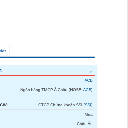
oles
n
ACB
Ngân hàng TMCP Á Châu (HOSE:
ACB
)
 CW
:
CTCP Chứng khoán SSI (
SSI
)
Mua
Châu Âu