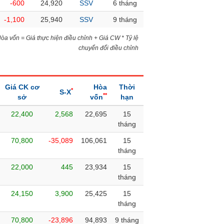
-600
24,920
SSV
6 tháng
-1,100
25,940
SSV
9 tháng
)Hòa vốn = Giá thực hiện điều chỉnh + Giá CW * Tỷ lệ
chuyển đổi điều chỉnh
Giá CK cơ
Hòa
Thời
*
S-X
**
sở
vốn
hạn
22,400
2,568
22,695
15
tháng
70,800
-35,089
106,061
15
tháng
22,000
445
23,934
15
tháng
24,150
3,900
25,425
15
tháng
70,800
-23,896
94,893
9 tháng