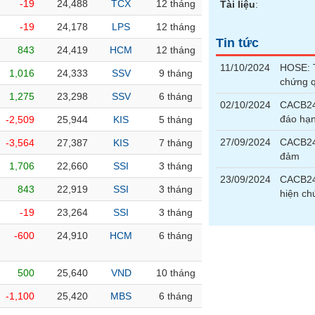
-19
24,488
TCX
12 tháng
Tài liệu
:
-19
24,178
LPS
12 tháng
Tin tức
843
24,419
HCM
12 tháng
11/10/2024
HOSE: T
1,016
24,333
SSV
9 tháng
chứng 
1,275
23,298
SSV
6 tháng
02/10/2024
CACB24
đáo hạ
-2,509
25,944
KIS
5 tháng
27/09/2024
CACB240
-3,564
27,387
KIS
7 tháng
đảm
1,706
22,660
SSI
3 tháng
23/09/2024
CACB240
843
22,919
SSI
3 tháng
hiện ch
-19
23,264
SSI
3 tháng
-600
24,910
HCM
6 tháng
500
25,640
VND
10 tháng
-1,100
25,420
MBS
6 tháng