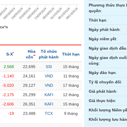
Phương thức thực 
01/10/2024
4
06/10/2024
8/2024
09/10/2024
05/09/2024
10/09/2024
15/09/2024
18/09/2024
23/09/2024
26/09/2024
quyền
:
Thời hạn
:
ice*n
Ngày phát hành
:
Ngày niêm yết
:
Ngày giao dịch đầu 
Hòa
Tổ chức
*
S-X
Thời hạn
**
vốn
phát hành
Ngày giao dịch cuố
cùng
:
2,568
22,695
SSI
15 tháng
ền
Hợp đồng tương lai
Trái phiếu
Ngày đáo hạn
:
-1,140
24,161
VND
11 tháng
Tỷ lệ chuyển đổi
:
-5,020
29,127
VND
17 tháng
Giá phát hành
:
-2,175
25,299
KAFI
12 tháng
Giá thực hiện
:
-2,606
26,351
KAFI
15 tháng
Khối lượng Niêm yế
-19
23,488
TCX
9 tháng
Khối lượng lưu hà