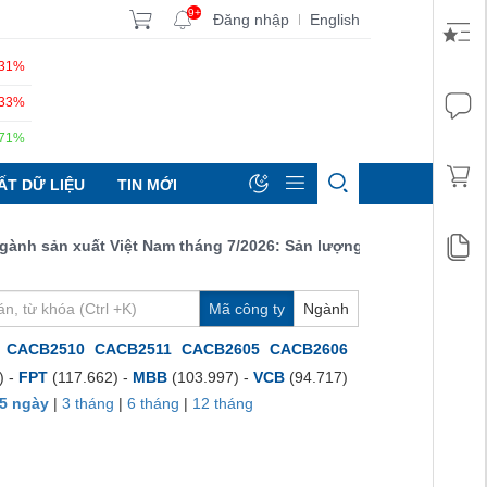
9+
Đăng nhập
English
|
.31%
.33%
.71%
ẤT DỮ LIỆU
TIN MỚI
 sản xuất Việt Nam tháng 7/2026: Sản lượng, số lượng đơn đặt hà
Mã công ty
Ngành
CACB2510
CACB2511
CACB2605
CACB2606
) -
FPT
(117.662) -
MBB
(103.997) -
VCB
(94.717)
5 ngày
|
3 tháng
|
6 tháng
|
12 tháng