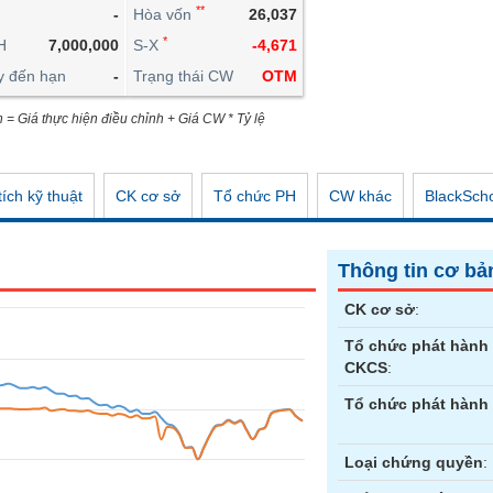
**
-
Hòa vốn
26,037
CÔNG CỤ ĐẦU TƯ
*
H
7,000,000
S-X
-4,671
XUẤT DỮ LIỆU
y đến hạn
-
Trạng thái CW
OTM
TIN MỚI
n = Giá thực hiện điều chỉnh + Giá CW * Tỷ lệ
ích kỹ thuật
CK cơ sở
Tổ chức PH
CW khác
BlackSch
Thông tin cơ bả
CK cơ sở
:
Tổ chức phát hành
CKCS
:
Tổ chức phát hành
Loại chứng quyền
: