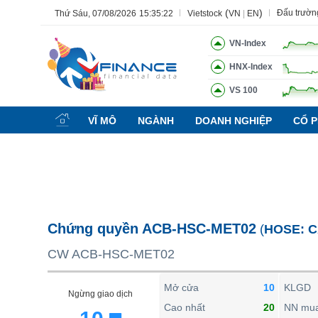
(
)
Đấu trườn
Thứ Sáu, 07/08/2026
15:35:23
Vietstock
VN
|
EN
VN-Index
HNX-Index
VS 100
Tất cả
Tính năng
Ngành
Mã chứng khoán
Lãnh đạ
VĨ MÔ
NGÀNH
DOANH NGHIỆP
CỔ P
Tính năng
(-)
VIETSTOCK
CHỨNG KHOÁN
DOANH NGHIỆP
Chứng quyền ACB-HSC-MET02
(
HOSE:
C
BẤT ĐỘNG SẢN
CW ACB-HSC-MET02
TÀI CHÍNH
HÀNG HÓA
Mở cửa
10
KLGD
Ngừng giao dịch
KINH TẾ
Cao nhất
20
NN mu