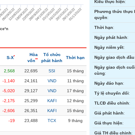
Kiểu thực hiện
:
12/09/2022
06/09/2022
08/2022
22
01/11/2022
26/10/2022
20/10/2022
16/10/2022
10/10/2022
04/10/2022
28/09/2022
22/09/2022
18/09/2022
Phương thức thực 
quyền
:
Thời hạn
:
ice*n
Ngày phát hành
:
Ngày niêm yết
:
Hòa
Tổ chức
*
Ngày giao dịch đầu 
S-X
Thời hạn
**
vốn
phát hành
Ngày giao dịch cuố
2,568
22,695
SSI
15 tháng
cùng
:
ền
Hợp đồng tương lai
Trái phiếu
-1,140
24,161
VND
11 tháng
Ngày đáo hạn
:
-5,020
29,127
VND
17 tháng
Tỷ lệ chuyển đổi
:
-2,175
25,299
KAFI
12 tháng
TLCĐ điều chỉnh
:
-2,606
26,351
KAFI
15 tháng
Giá phát hành
:
-19
23,488
TCX
9 tháng
Giá thực hiện
:
Giá TH điều chỉnh
: