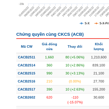
TÀI CHÍNH
-20k
29/
23/08/20
17/08/2022
11/08/2022
07/08/2022
01/08/2022
26/07/2022
20/07/2022
14/07/2022
10/07/2022
04/07/2022
28/06/2022
22/06/2022
16/06/2022
12/06/2022
06/06/2022
31/05/2022
CÔNG NGHỆ THÔNG TIN
DỊCH VỤ TRUYỀN THÔNG
S-X
S-X-Pr
TIỆN ÍCH
Chứng quyền cùng CKCS (
ACB
)
BẤT ĐỘNG SẢN
Giá đóng
Khối
Mã CW
Thay đổi
cửa
lượng
Mã chứng khoán
(-)
CACB2511
1,660
80 (+5.06%)
1,210,600
Tất cả
Cổ phiếu
Chỉ số
Chứng chỉ quỹ
Chứng quy
CACB2514
360
10 (+2.86%)
839,100
CACB2515
990
30 (+3.13%)
21,100
Lãnh đạo
(-)
CACB2516
210
(0.00%)
27,700
Tất cả
Người nội bộ
Người liên quan
Cổ đông lớn
CACB2517
390
10 (+2.63%)
155,200
CACB2602
620
-110
30,600
Tin tức
(-)
(-15.07%)