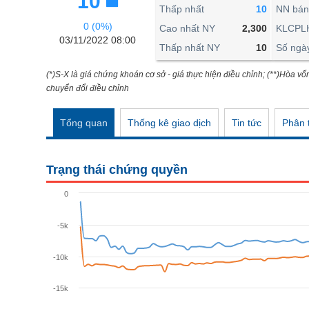
10
THẾ GIỚI
Thấp nhất
10
NN bán
0 (0%)
ĐÔNG DƯƠNG
Cao nhất NY
2,300
KLCPL
03/11/2022 08:00
Thấp nhất NY
10
Số ngà
TÀI CHÍNH CÁ NHÂN
PHÂN TÍCH
(*)S-X là giá chứng khoán cơ sở - giá thực hiện điều chỉnh; (**)Hòa vố
chuyển đổi điều chỉnh
Ngành
(-)
Tổng quan
Thống kê giao dịch
Tin tức
Phân t
VS-SECTOR
NĂNG LƯỢNG
Trạng thái chứng quyền
NGUYÊN VẬT LIỆU
0
CÔNG NGHIỆP
-5k
TIÊU DÙNG KHÔNG THIẾT YẾU
TIÊU DÙNG THIẾT YẾU
-10k
CHĂM SÓC SỨC KHỎE
-15k