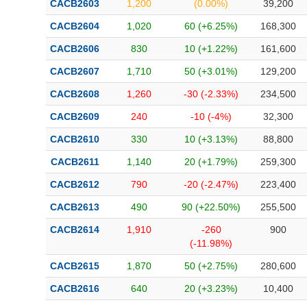
CACB2603
1,200
(0.00%)
39,200
Bài viết của tác giả
(-)
CACB2604
1,020
60 (+6.25%)
168,300
CACB2606
830
10 (+1.22%)
161,600
Báo cáo phân tích
(-)
CACB2607
1,710
50 (+3.01%)
129,200
CACB2608
1,260
-30 (-2.33%)
234,500
Thuật ngữ
(-)
CACB2609
240
-10 (-4%)
32,300
Dịch vụ
(-)
CACB2610
330
10 (+3.13%)
88,800
CACB2611
1,140
20 (+1.79%)
259,300
Đào tạo
CACB2612
790
-20 (-2.47%)
223,400
Sách tài chính
CACB2613
490
90 (+22.50%)
255,500
Công cụ đầu tư
CACB2614
1,910
-260
900
(-11.98%)
Truyền thông tài chính
CACB2615
1,870
50 (+2.75%)
280,600
Dữ liệu tài chính
CACB2616
640
20 (+3.23%)
10,400