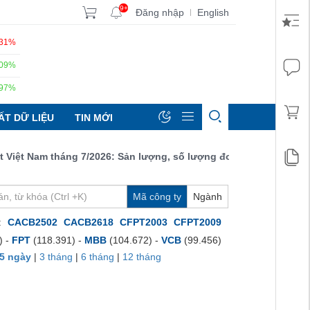
9+
Đăng nhập
English
|
.31%
.09%
.97%
ẤT DỮ LIỆU
TIN MỚI
t Nam tháng 7/2026: Sản lượng, số lượng đơn đặt hàng mới và xu
Mã công ty
Ngành
:
CACB2502
CACB2618
CFPT2003
CFPT2009
) -
FPT
(118.391) -
MBB
(104.672) -
VCB
(99.456)
5 ngày
|
3 tháng
|
6 tháng
|
12 tháng