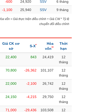
-600
24,920
SSV
6 tháng
-1,100
25,940
SSV
9 tháng
)Hòa vốn = Giá thực hiện điều chỉnh + Giá CW * Tỷ lệ
chuyển đổi điều chỉnh
Giá CK cơ
Hòa
Thời
*
S-X
**
sở
vốn
hạn
22,400
843
24,419
12
tháng
70,800
-26,362
101,107
12
tháng
22,000
-2,100
26,742
12
tháng
24,150
-4,215
29,750
12
tháng
71,000
-29,436
103,508
12