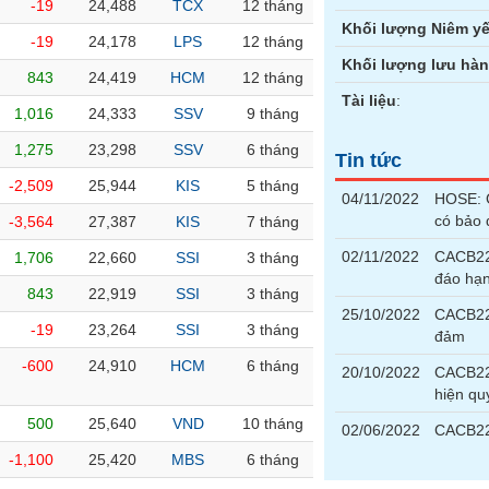
-19
24,488
TCX
12 tháng
Khối lượng Niêm yế
-19
24,178
LPS
12 tháng
Khối lượng lưu hà
843
24,419
HCM
12 tháng
Tài liệu
:
1,016
24,333
SSV
9 tháng
1,275
23,298
SSV
6 tháng
Tin tức
-2,509
25,944
KIS
5 tháng
04/11/2022
HOSE: G
có bảo
-3,564
27,387
KIS
7 tháng
02/11/2022
CACB22
1,706
22,660
SSI
3 tháng
đáo hạ
843
22,919
SSI
3 tháng
25/10/2022
CACB220
-19
23,264
SSI
3 tháng
đảm
-600
24,910
HCM
6 tháng
20/10/2022
CACB220
hiện qu
500
25,640
VND
10 tháng
02/06/2022
CACB22
-1,100
25,420
MBS
6 tháng