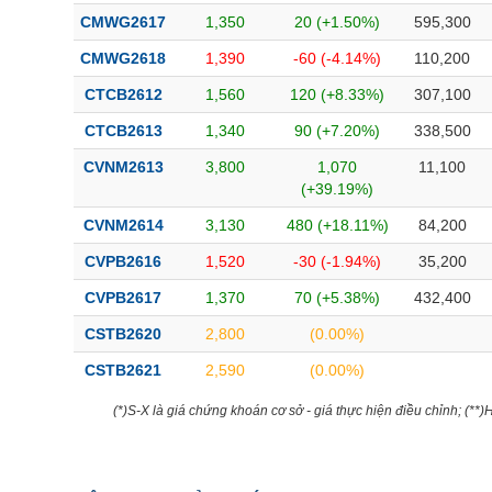
CMWG2617
1,350
20 (+1.50%)
595,300
CMWG2618
1,390
-60 (-4.14%)
110,200
CTCB2612
1,560
120 (+8.33%)
307,100
CTCB2613
1,340
90 (+7.20%)
338,500
CVNM2613
3,800
1,070
11,100
(+39.19%)
CVNM2614
3,130
480 (+18.11%)
84,200
CVPB2616
1,520
-30 (-1.94%)
35,200
CVPB2617
1,370
70 (+5.38%)
432,400
CSTB2620
2,800
(0.00%)
CSTB2621
2,590
(0.00%)
(*)S-X là giá chứng khoán cơ sở - giá thực hiện điều chỉnh; (**