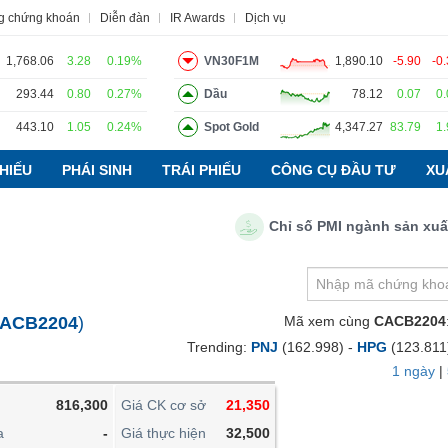
g chứng khoán
Diễn đàn
IR Awards
Dịch vụ
1,768.06
3.28
0.19%
VN30F1M
1,890.10
-5.90
-0
293.44
0.80
0.27%
Dầu
78.12
0.07
0
443.10
1.05
0.24%
Spot Gold
4,347.27
83.79
1
o
Tin tức
Báo cáo phân tích
Thuật ngữ
Dịch vụ
HIẾU
PHÁI SINH
TRÁI PHIẾU
CÔNG CỤ ĐẦU TƯ
XU
Chỉ số PMI ngành sản xuất Việ
VIETSTOCKFINANCE
VĨ MÔ
NGÀNH
ACB2204
)
Mã xem cùng
CACB2204
DOANH NGHIỆP
Trending:
PNJ
(162.998) -
HPG
(123.811
CỔ PHIẾU
1 ngày
|
PHÁI SINH
816,300
Giá CK cơ sở
21,350
TRÁI PHIẾU
a
-
Giá thực hiện
32,500